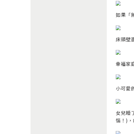
如果「
床頭壁
幸福家
小可愛
女兒睡
惱！)