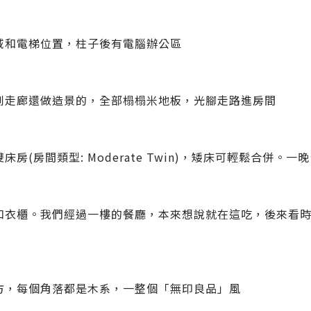
域和電梯位置，柱子後有電腦辦公區
到走廊還做造景的，全部榻榻米地板，光腳走路進房間
床房(房間類型: Moderate Twin)，矮床可輕鬆合併。一
和衣櫃。我們經過一樓的餐廳，本來想說就在這吃，後來看
方，每個角落都是木系，一整個「無印良品」風