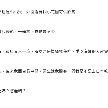
然也是榻榻米，外面還有個小花園可供欣賞
呈長條形，一輪拿下來也是不少
海，飯店又大手筆，所以光是這幾樣任吃，愛吃海鮮的人就
能，後來我回台看中醫，醫生說我體寒，問我是不是去日本
吃嗎？您能嗎？