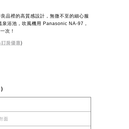
在無印良品裡的高質感設計，無微不至的細心服
，吹風機用 Panasonic NA-97，
住一次！
da訂房優惠
)
)
對面