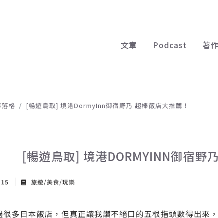
文章
Podcast
著
部落格
[暢遊鳥取] 境港DormyInn御宿野乃 超棒飯店大推薦！
[暢遊鳥取] 境港DORMYINN御宿
 15
旅遊/美食/玩樂
過很多日本飯店，但真正讓我讚不絕口的五根指頭數得出來，