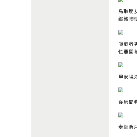
鳥取朋
繼續懊惱中
吸菸者
也要開
早安境
從房間
走廊窗