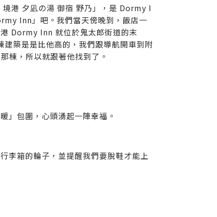
夕凪の湯 御宿 野乃」，是 Dormy I
rmy Inn」吧。我們當天傍晚到，飯店一
ormy Inn 就位於鬼太郎街道的末
一棟建築是是比他高的，我們跟導航開車到附
的那棟，所以就跟著他找到了。
溫暖」包圍，心頭湧起一陣幸福。
拭行李箱的輪子，並提醒我們要脫鞋才能上
。