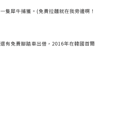
一隻犀牛捕獲。(免費拉麵就在我旁邊啊！
還有免費腳踏車出借，2016年在韓國首爾