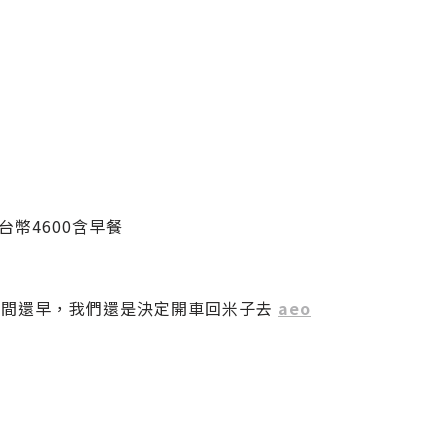
晚台幣4600含早餐
時間還早，我們還是決定開車回米子去
aeo