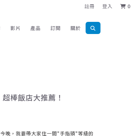
註冊
登入
0
作
影片
產品
訂閱
關於
野乃 超棒飯店大推薦！
今晚，我要帶大家住一間"手指頭"等級的