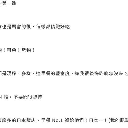
的第一輪
食也是厲害的很，每樣都精緻好吃
物！可惡！烤物！
都是現榨，多樣，這早餐的豐富度，讓我很後悔昨晚怎沒來吃晚
N 輪，不要問很恐怖
這麼多的日本飯店，早餐 No.1 頒給他們！日本一！(我的腮