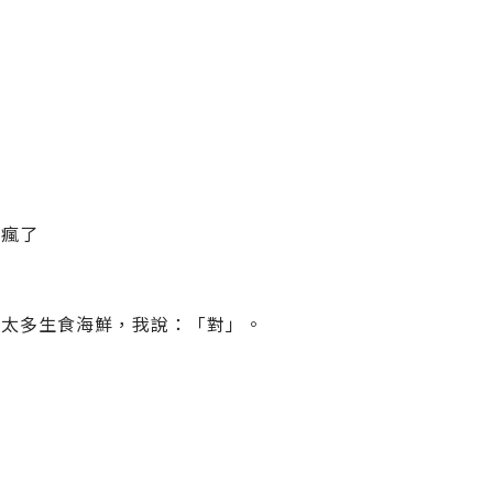
會瘋了
吃太多生食海鮮，我說：「對」。