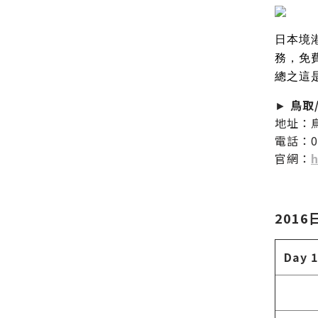
日本境
務，免費
總之這
►
鳥取
地址：
電話：08
官網：
h
2016
Day 1