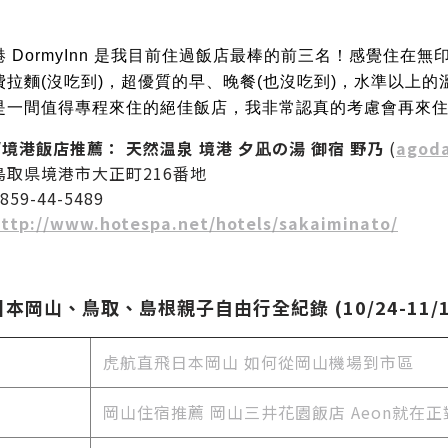
港 DormyInn 是我目前住過飯店最棒的前三名！感覺住
拉麵(沒吃到)，超優質的早、晚餐(也沒吃到)，水準以上的溫泉浴池
是一間值得專程來住的絕佳飯店，我非常認真的考慮會再來
/境港飯店推薦： 天然温泉 境港 夕凪の湯 御宿 野乃
(
ago
鳥取県境港市大正町216番地
59-44-5489
ttp://www.hotespa.net/hotels/sakaiminato/
日本岡山、鳥取、島根親子自由行全紀錄 (10/24-11/1
虎航直飛日本岡山 如何從岡山機場到市區
岡山住宿推薦 岡山三井花園飯店 Aeon就在正