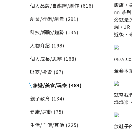
飯店，這
個人品牌/自媒體/創作 (616)
nn 系
創業/行銷/創意 (291)
旁就是免
端，J
科技/網路/趨勢 (135)
近後，
人物介紹 (198)
個人成長/思辨 (168)
(隔天早上
全套木
財商/投資 (67)
旅遊/美食/玩樂 (484)
就當我
親子教育 (134)
塌塌米
健康/運動 (75)
生活/自傳/其他 (225)
放鞋子