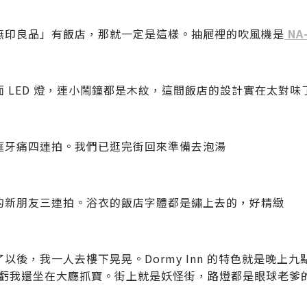
無印良品」有飯店，那就一定是這樣。抽屜裡的吹風機是
NA-
面 LED 燈，連小鬧鐘都是木紋，這間飯店的設計實在太對味
庭牙痛四連拍。我們已逛完街回來準備去泡湯
的新朋友三連拍。浴衣的飯店字體都是繡上去的，好精緻
了以後，我一人去樓下晃晃。Dormy Inn 的特色就是晚上
，虧我還坐在大廳抓寶。街上就是妖怪街，路燈都是眼球老爹