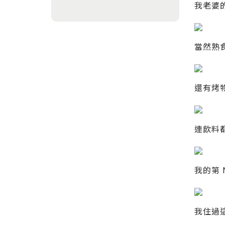
我老婆
當然熟
還有烤
連飲料
我的第 
我住過