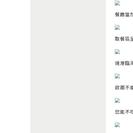
餐廳當
取餐區
境港臨
欲罷不
您能不