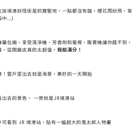
友說境港妖怪街是抓寶聖地，一點都沒有錯，櫻花雨紛飛，第
...)
專屬包廂，享受清淨機、芳香劑和電視，販賣機讓你餓不到，
幕，這間飯店真的太超值，
我給滿分！
港！窗戶望出去就是海景，美好的一天開始
看出去的景色， 一旁就是JR境港站
戶可看到 JR 境港站，貼有一幅超大的鬼太郎人物畫