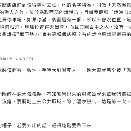
間飯店好到值得專程去住，他的名字特長，叫做「天然温泉 境港 
列的傲人之作，位於鳥取西部的境港市，且讓我簡稱「境港 Do
費停車場，如果停滿，後面還有一個，所以不會沒位置。境港 D
R 境港站旁，地理位置得天獨厚，而且方圓百里之內，沒有
來想說這"鄉下地方"會有高級飯店嗎？有的話也應該是最高
忘記拍正門，只有夜拍的)
系裝潢超有一致性，手筆大到嚇死人，一進大廳就完全被「
們陶醉在原木氣氛時，不知哪冒出來的服務員就來幫我們擦
，沒錯，要脫鞋上去公共區域。除了溫泉飯店，這是第一次
的櫃子。若要外出的話，記得鑰匙要帶下來