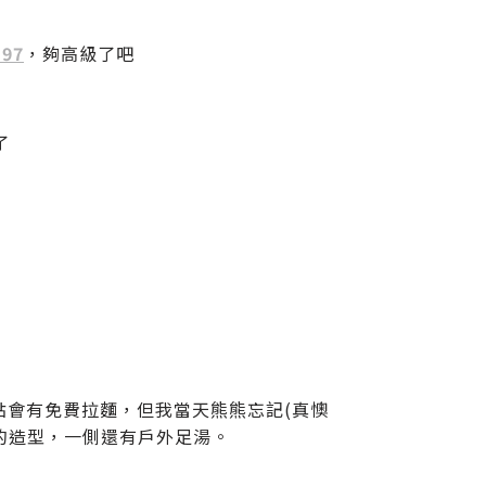
97
，夠高級了吧
了
九點會有免費拉麵，但我當天熊熊忘記(真懊
的造型，一側還有戶外足湯。