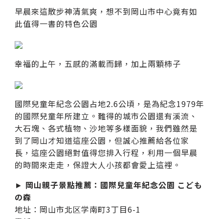
早晨來這散步神清氣爽，想不到岡山市中心竟有如
此值得一書的特色公園
幸福的上午，五感的滿載而歸，加上兩顆柿子
國際兒童年紀念公園占地2.6公頃，是為紀念1979年
的國際兒童年所建立。難得的城市公園還有溪流、
大石塊、各式植物、沙地等多樣面貌，我們雖然是
到了岡山才知道這座公園，但誠心推薦給各位家
長，這座公園絕對值得您排入行程，利用一個早晨
的時間來走走，保證大人小孩都會愛上這裡。
►
岡山親子景點推薦：國際兒童年紀念公園 こども
の森
地址：岡山市北区学南町3丁目6-1