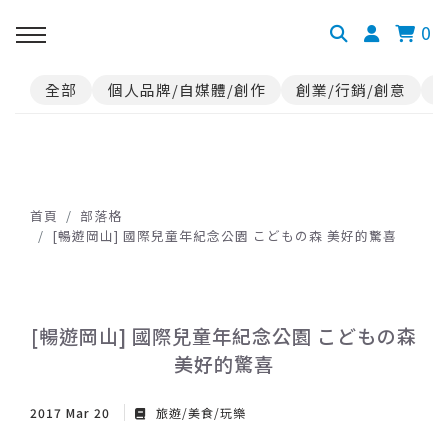
0
全部
個人品牌/自媒體/創作
創業/行銷/創意
首頁
部落格
[暢遊岡山] 國際兒童年紀念公園 こどもの森 美好的驚喜
[暢遊岡山] 國際兒童年紀念公園 こどもの森
美好的驚喜
2017 Mar 20
旅遊/美食/玩樂