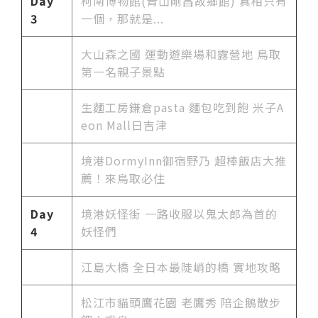
Day
柯南博物館(青山剛昌故鄉館) 真相只有
3
一個，那就是...
大山森之國 運動遊樂場和露營地 鳥取
第一名親子景點
生麵工房鎌倉pasta 麵包吃到飽 米子A
eon Mall日吉津
境港DormyInn御宿野乃 超棒飯店大推
薦！來鳥取必住
Day
境港妖怪街 一路收服以鬼太郎為首的
4
妖怪們
江島大橋 全日本最陡峭的橋 實地攻略
松江市貓頭鷹花園 老鷹秀 陪企鵝散步