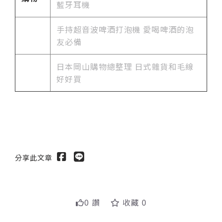
藍牙耳機
手持超音波啤酒打泡機 愛喝啤酒的泡
友必備
日本岡山購物總整理 日式雜貨和毛線
好好買
分享此文章
0 讚
收藏 0