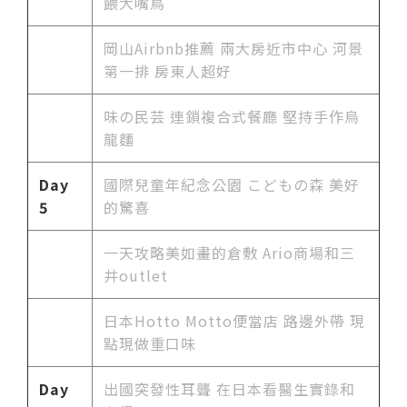
餵大嘴鳥
岡山Airbnb推薦 兩大房近市中心 河景
第一排 房東人超好
味の民芸 連鎖複合式餐廳 堅持手作烏
龍麵
Day
國際兒童年紀念公園 こどもの森 美好
5
的驚喜
一天攻略美如畫的倉敷 Ario商場和三
井outlet
日本Hotto Motto便當店 路邊外帶 現
點現做重口味
Day
出國突發性耳聾 在日本看醫生實錄和