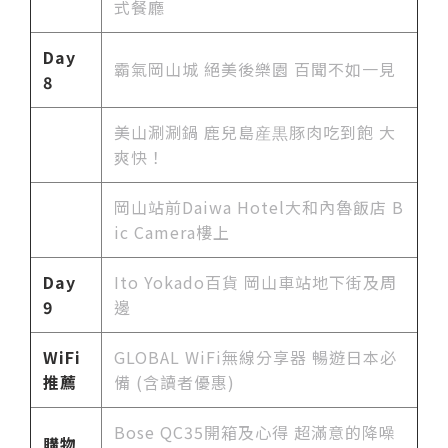
式餐廳
Day
霸氣岡山城 絕美後樂園 百聞不如一見
8
美山涮涮鍋 鹿兒島産黒豚肉吃到飽 大
爽快！
岡山站前Daiwa Hotel大和內魯飯店 B
ic Camera樓上
Day
Ito Yokado百貨 岡山車站地下街及周
9
邊
WiFi
GLOBAL WiFi無線分享器 暢遊日本必
推薦
備 (含讀者優惠)
Bose QC35開箱及心得 超滿意的降噪
購物