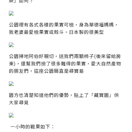
樂」如何？
公園裡有各式各樣的果實可檢，身為華德福媽媽，
我老婆最愛檢果實或殼斗，日本製的很美型
公園掃地阿伯好親切，送我們兩顆柿子(後來留給房
東)，還幫我們撿了很多難得的果實，愛大自然產物
的朋友們，這座公園簡直是尋寶島
園方也清楚知道他們的優勢，貼上了「藏寶圖」供
大家尋覓
一小時的戰果如下：