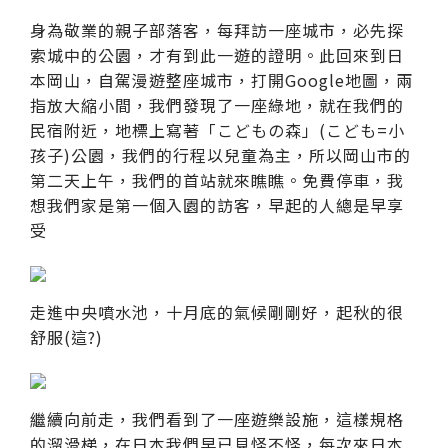
身為敬業的親子部落客，每拜訪一座城市，必先探
索城中的公園，才有到此一遊的證明。此回來到日
本岡山，自駕漫遊整座城市，打開Google地圖，兩
指放大縮小間，我們發現了一座綠地，就在我們的
民宿附近，地標上寫著「こどもの森」(こども=小
孩子)公園，我們的行程以兒童為主，所以岡山市的
第二天上午，我們的首站就來瞧瞧。免費停車，我
想我們家是第一個入園的訪客，早起的人總是早享
受
走進中央噴水池，十月底的氣候剛剛好，起秋的很
舒服(這?)
繼續向前走，我們看到了一座遊樂設施，這樣規格
的溜滑梯，在日本我們早已見怪不怪，每次來日本