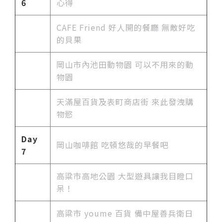
6
心得
CAFE Friend 好人開的餐廳 無敵好吃
的貝果
岡山市內池田動物園 可以不用來的動
物園
天滿屋百貨及表町商店街 來此發洩購
物慾
Day
岡山咖啡館 吃頓悠哉的早餐吧
7
高粱市高地公園 大型遊具讓我目瞪口
呆！
高粱市 youme 百貨 備中屋善兵衛日