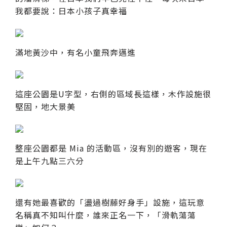
我都要說：日本小孩子真幸福
滿地黃沙中，有名小童飛奔邁進
這座公園是U字型，右側的區域長這樣，木作設施很
堅固，地大景美
整座公園都是 Mia 的活動區，沒有別的遊客，現在
是上午九點三六分
還有她最喜歡的「盪過樹藤好身手」設施，這玩意
名稱真不知叫什麼，誰來正名一下，「滑軌蕩蕩