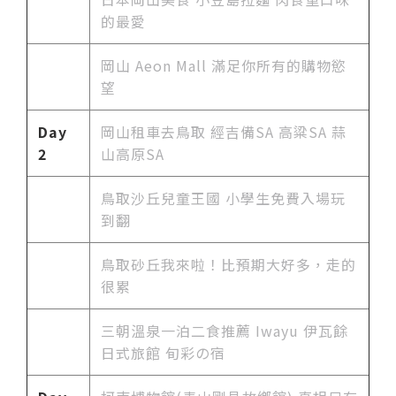
的最愛
岡山 Aeon Mall 滿足你所有的購物慾
望
Day
岡山租車去鳥取 經吉備SA 高粱SA 蒜
2
山高原SA
鳥取沙丘兒童王國 小學生免費入場玩
到翻
鳥取砂丘我來啦！比預期大好多，走的
很累
三朝溫泉一泊二食推薦 Iwayu 伊瓦餘
日式旅館 旬彩の宿