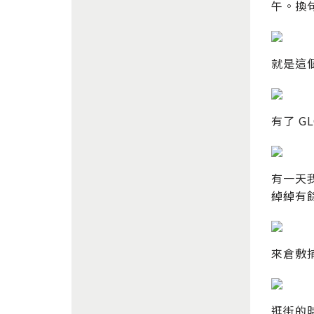
午。換
就是這
有了 G
有一天
綽綽有
來倉敷捕
逛街的