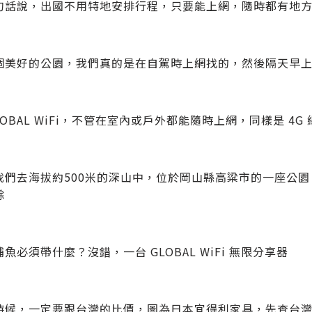
句話說，出國不用特地安排行程，只要能上網，隨時都有地
個美好的公園，我們真的是在自駕時上網找的，然後隔天早
LOBAL WiFi，不管在室內或戶外都能隨時上網，同樣是 
我們去海拔約500米的深山中，位於岡山縣高粱市的一座公園，
餘
魚必須帶什麼？沒錯，一台 GLOBAL WiFi 無限分享器
時候，一定要跟台灣的比價，圖為日本宜得利家具，先查台灣