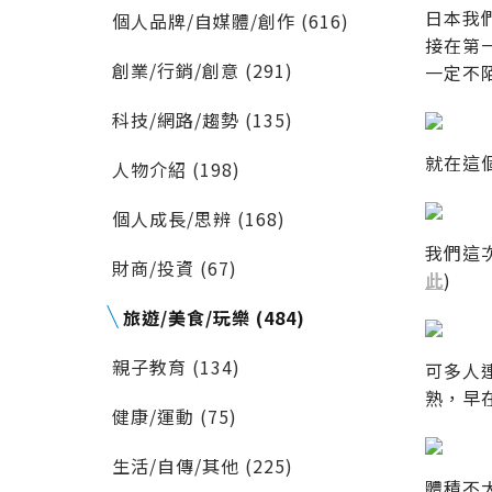
日本我
個人品牌/自媒體/創作 (616)
接在第
創業/行銷/創意 (291)
一定不
科技/網路/趨勢 (135)
就在這
人物介紹 (198)
個人成長/思辨 (168)
我們這
財商/投資 (67)
此
)
旅遊/美食/玩樂 (484)
親子教育 (134)
可多人
熟，早
健康/運動 (75)
生活/自傳/其他 (225)
體積不大