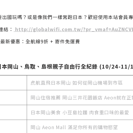
要出國玩嗎？或是像我們一樣常跑日本？歡迎使用本站會員
惠連結：
http://globalwifi.com.tw/?pr_vmaf=AuZNCV
17最新優惠：全航線9折 + 寄件免運費
日本岡山、鳥取、島根親子自由行全紀錄 (10/24-11/1
虎航直飛日本岡山 如何從岡山機場到市區
岡山住宿推薦 岡山三井花園飯店 Aeon就在正
日本岡山美食
小豆島拉麵 肉食重口味的最愛
岡山 Aeon Mall 滿足你所有的購物慾望