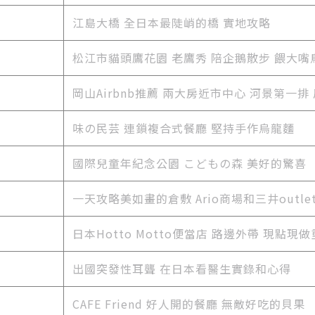
江島大橋 全日本最陡峭的橋 實地攻略
松江市貓頭鷹花園 老鷹秀 陪企鵝散步 餵大嘴
岡山Airbnb推薦 兩大房近市中心 河景第一排
味の民芸 連鎖複合式餐廳 堅持手作烏龍麵
國際兒童年紀念公園 こどもの森 美好的驚喜
一天攻略美如畫的倉敷 Ario商場和三井outle
日本Hotto Motto便當店 路邊外帶 現點現
出國突發性耳聾 在日本看醫生實錄和心得
CAFE Friend 好人開的餐廳 無敵好吃的貝果