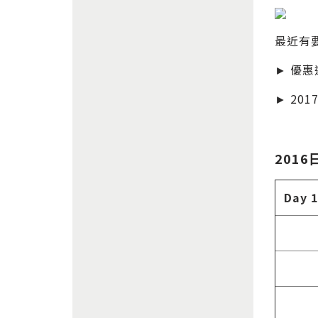
最近有
► 優
► 20
2016
Day 1