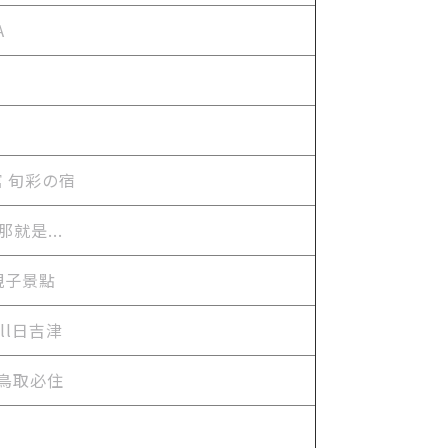
A
館 旬彩の宿
就是...
親子景點
ll日吉津
來鳥取必住