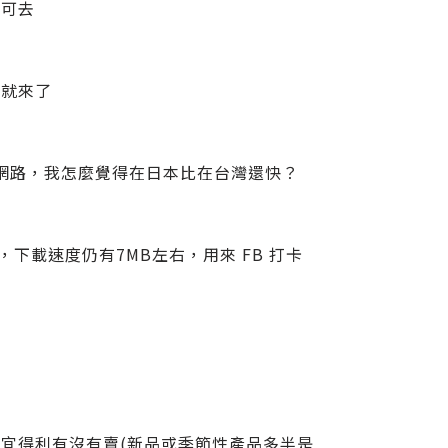
方可去
上就來了
4G 網路，我怎麼覺得在日本比在台灣還快？
下載速度仍有7MB左右，用來 FB 打卡
宜得利有沒有賣(新品或季節性產品多半是