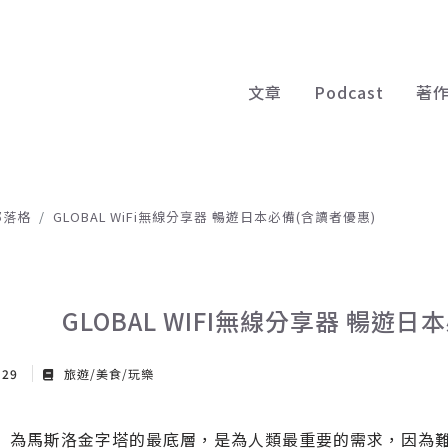
文章
Podcast
著
部落格
GLOBAL WiFi無線分享器 暢遊日本必備(含讀者優惠)
GLOBAL WIFI無線分享器 暢遊日
 29
旅遊/美食/玩樂
FI」為馬斯洛金字塔的最底層，是為人類最重要的需求，因為