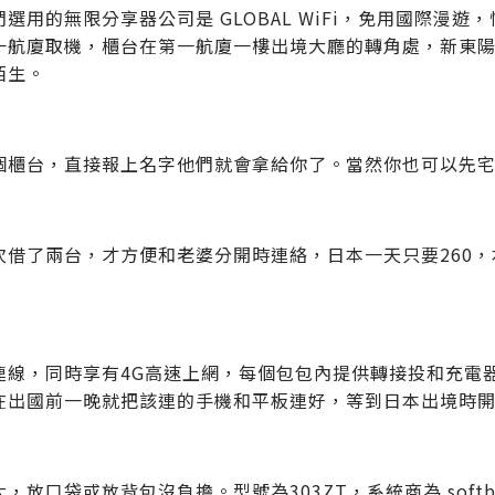
們選用的無限分享器公司是 GLOBAL WiFi，免用國際漫
一航廈取機，櫃台在第一航廈一樓出境大廳的轉角處，新東陽 /
陌生。
個櫃台，直接報上名字他們就會拿給你了。當然你也可以先
次借了兩台，才方便和老婆分開時連絡，日本一天只要260，
連線，同時享有4G高速上網，每個包包內提供轉接投和充電
在出國前一晚就把該連的手機和平板連好，等到日本出境時
，放口袋或放背包沒負擔。型號為303ZT，系統商為 softban