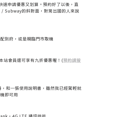
遊，快速申請優惠又划算。預約好了以後，直
 Subway的斜對面，對常出國的人來說
宅配到府，或是親臨門市取機
本站會員還可享有九折優惠喔！(
預約請按
器，和一張使用說明書，雖然我已經駕輕就
開機即可用
k，4G LTE 通訊技術