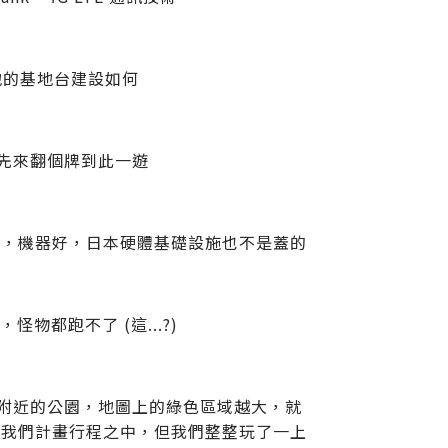
當地的基地台建設如何
夢先來翻個牌到此一遊
錯，機器好，日本硬體基礎設施也不是蓋的
怪物都跑不了 (這...?)
圖找附近的公園，地圖上的綠色區域越大，就
在我們計畫行程之中，但我們整整玩了一上