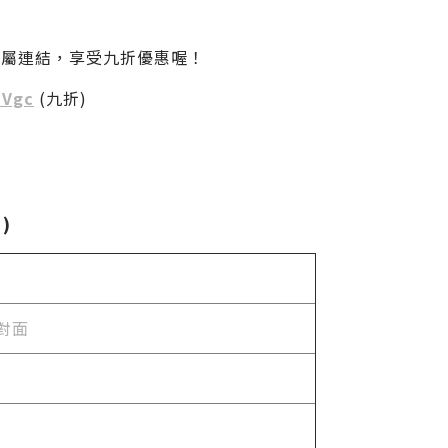
專屬連結，享受九折優惠喔！
IVgc
(九折)
)
對面