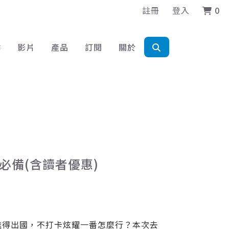
註冊
登入
0
作
影片
產品
訂閱
關於
本必備(含讀者優惠)
難得出國，不打卡炫耀一番怎麼行？本次去