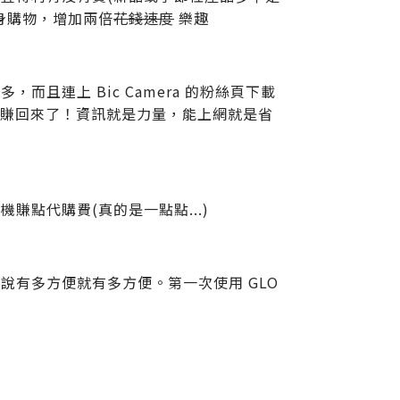
身購物，增加兩倍
花錢速度
樂趣
而且連上 Bic Camera 的粉絲頁下載
的費用賺回來了！資訊就是力量，能上網就是省
點代購費(真的是一點點...)
說有多方便就有多方便。第一次使用 GLO