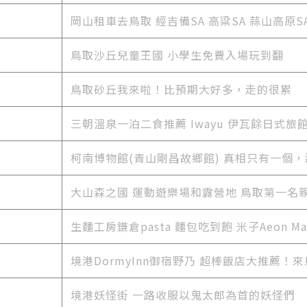
岡山租車去鳥取 經吉備SA 高粱SA 蒜山高原S
鳥取沙丘兒童王國 小學生免費入場玩到翻
鳥取砂丘我來啦！比預期大好多，走的很累
三朝溫泉一泊二食推薦 Iwayu 伊瓦餘日式旅
柯南博物館(青山剛昌故鄉館) 真相只有一個，那
大山森之國 運動遊樂場和露營地 鳥取第一名
生麵工房鎌倉pasta 麵包吃到飽 米子Aeon Ma
境港DormyInn御宿野乃 超棒飯店大推薦！
境港妖怪街 一路收服以鬼太郎為首的妖怪們