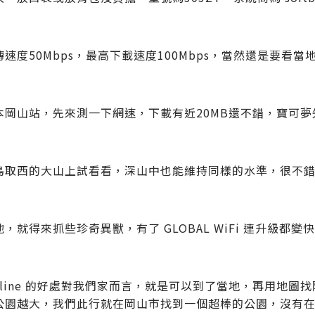
速度50Mbps，最高下載速度100Mbps，當然還是要看
本岡山站，先來測一下網速，下載有近20MB還不錯，寶可
鳥取西的大山上試看看，深山中也能維持同樣的水準，很不
，就得來抓些珍奇異獸，有了 GLOBAL WiFi 連升級都變快，
online 的好處對我們家而言，就是可以到了當地，再用地
公園越大，我們此行就在岡山市找到一個超棒的公園，沒有