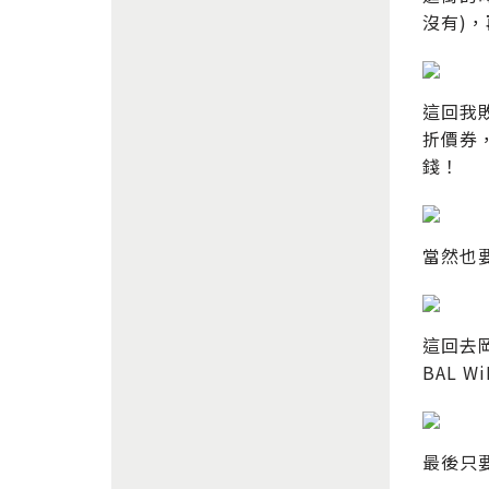
沒有)
這回我敗
折價券，
錢！
當然也
這回去
BAL 
最後只