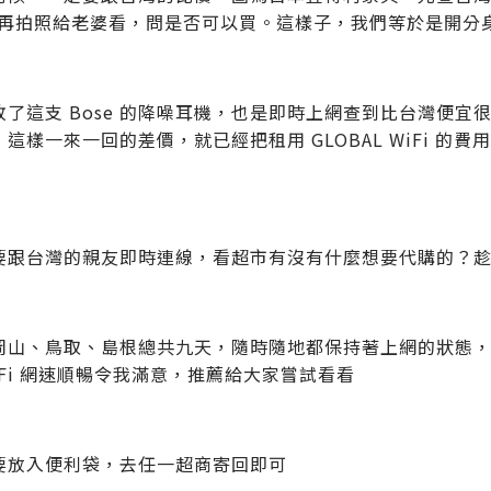
，再拍照給老婆看，問是否可以買。這樣子，我們等於是開分
了這支 Bose 的降噪耳機，也是即時上網查到比台灣便宜很多，
這樣一來一回的差價，就已經把租用 GLOBAL WiFi 
要跟台灣的親友即時連線，看超市有沒有什麼想要代購的？趁機賺
岡山、鳥取、島根總共九天，隨時隨地都保持著上網的狀態，
WiFi 網速順暢令我滿意，推薦給大家嘗試看看
要放入便利袋，去任一超商寄回即可