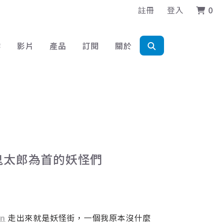
註冊
登入
0
作
影片
產品
訂閱
關於
以鬼太郎為首的妖怪們
nn
走出來就是妖怪街，一個我原本沒什麼