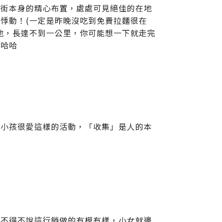
怪街本身的精心布置，處處可見絕佳的在地
悸動！(一定是昨晚沒吃到免費拉麵很在
地，長達不到一公里，你可能想一下就走完
，哈哈
，小孩很愛這樣的活動，「收集」是人的本
，不得不說這行銷做的有模有樣，小女就邊