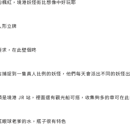
的楓紅，境港妖怪街比想像中好玩耶
人形立牌
要求，在此壁個咚
店捕捉到一隻真人比例的妖怪，他們每天會派出不同的妖怪出巡
頭是境港 JR 站，裡面還有觀光船可搭，收集夠多的章可在
瓶眼球老爹的水，瓶子很有特色