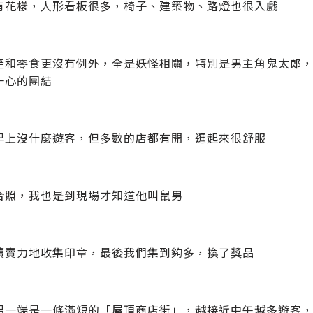
有花樣，人形看板很多，椅子、建築物、路燈也很入戲
產和零食更沒有例外，全是妖怪相關，特別是男主角鬼太郎
一心的團結
早上沒什麼遊客，但多數的店都有開，逛起來很舒服
合照，我也是到現場才知道他叫鼠男
續賣力地收集印章，最後我們集到夠多，換了獎品
另一端是一條滿短的「屋頂商店街」，越接近中午越多遊客