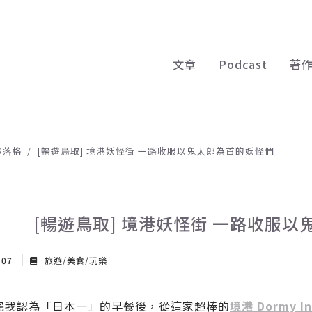
文章
Podcast
著
部落格
[暢遊鳥取] 境港妖怪街 一路收服以鬼太郎為首的妖怪們
[暢遊鳥取] 境港妖怪街 一路收服
 07
旅遊/美食/玩樂
完我認為「日本一」的早餐後，從這家超棒的
境港 Dormy I