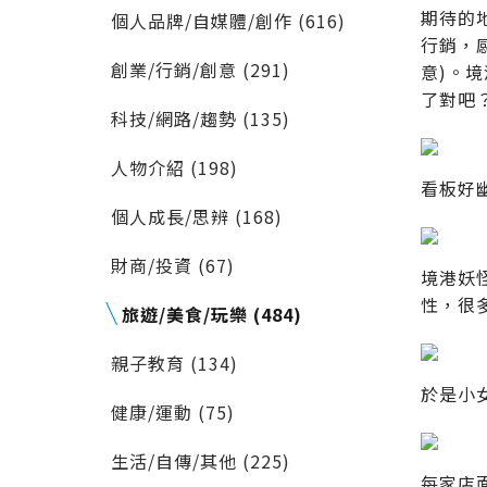
期待的
個人品牌/自媒體/創作 (616)
行銷，
創業/行銷/創意 (291)
意)。
了對吧
科技/網路/趨勢 (135)
人物介紹 (198)
看板好
個人成長/思辨 (168)
財商/投資 (67)
境港妖
性，很
旅遊/美食/玩樂 (484)
親子教育 (134)
於是小
健康/運動 (75)
生活/自傳/其他 (225)
每家店