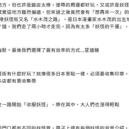
地方，但也許是飯店太棒，連帶的周邊都好玩，又或許是妖
感覺這地方雖然偏遠，但來過之後竟然會有「想再來一次」的
境港妖怪街又名「水木茂之路」，是日本漫畫家水木茂的出生
？錯，我們走了兩小時才走完，因為有太多「妖怪的干擾」
幽默。最後我們選擇了最有效率的方式...望遠鏡
怪街有什麼好玩？就像很多日本景點一樣，必須要收集印章
多店都有賣收集冊
女一路開始「收服妖怪」，樂在其中，大人們也落得輕鬆
面門口都有不同的妖怪章，冊子上還有每個妖怪的背景介紹