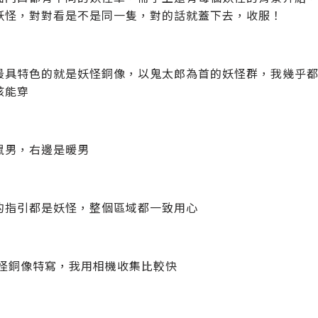
妖怪，對對看是不是同一隻，對的話就蓋下去，收服！
最具特色的就是妖怪銅像，以鬼太郎為首的妖怪群，我幾乎
孩能穿
鼠男，右邊是暖男
的指引都是妖怪，整個區域都一致用心
怪銅像特寫，我用相機收集比較快