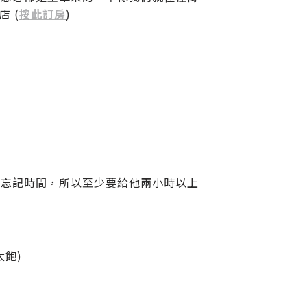
 (
按此訂房
)
就忘記時間，所以至少要給他兩小時以上
飽)