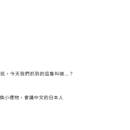
，今天我們抓到的這隻叫做...？
此換小禮物，會講中文的日本人