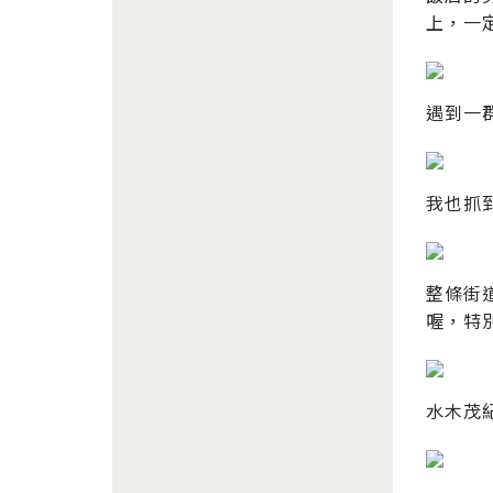
上，一
遇到一
我也抓
整條街
喔，特
水木茂