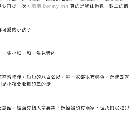
定要再提一次，
境港 Dormy Inn
真的是我住過數一數二的飯店
群可愛的小孩子
到一隻小妖，和一隻兇猛的
道整齊乾淨，短短的八百公尺，每一家都很有特色，逛進去
別是小孩要收集印章的話
紀念館，裡面有個大章要集，妖怪饅頭有兩家，但我們沒吃(太