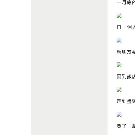
十月底
再一個
應朋友
回到飯
走到盡
買了一