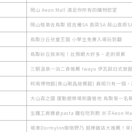
岡山 Aeon Mall 滿足你所有的購物慾望
岡山租車去鳥取 經吉備SA 高粱SA 蒜山高原S
鳥取沙丘兒童王國 小學生免費入場玩到翻
鳥取砂丘我來啦！比預期大好多，走的很累
三朝溫泉一泊二食推薦 Iwayu 伊瓦餘日式旅
柯南博物館(青山剛昌故鄉館) 真相只有一個，那
大山森之國 運動遊樂場和露營地 鳥取第一名
生麵工房鎌倉pasta 麵包吃到飽 米子Aeon Ma
境港DormyInn御宿野乃 超棒飯店大推薦！