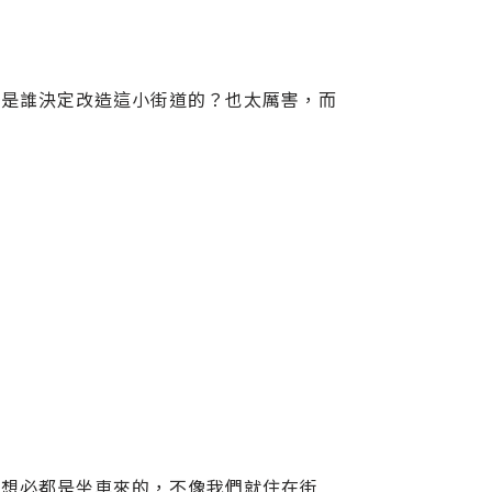
，是誰決定改造這小街道的？也太厲害，而
，想必都是坐車來的，不像我們就住在街