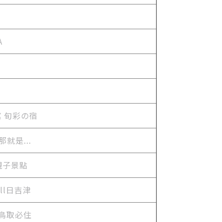
A
館 旬彩の宿
就是...
親子景點
ll日吉津
來鳥取必住