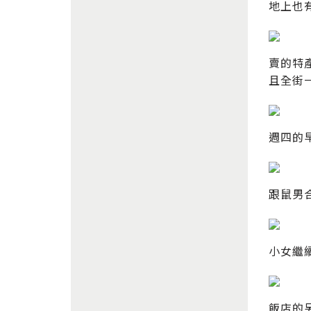
地上也
賣的特
且全街
週四的
跟鼠男
小女繼
飯店的