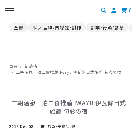
0
全部
個人品牌/自媒體/創作
創業/行銷/創意
首頁
部落格
三朝溫泉一泊二食推薦 Iwayu 伊瓦餘日式旅館 旬彩の宿
三朝溫泉一泊二食推薦 IWAYU 伊瓦餘日式
旅館 旬彩の宿
2016 Dec 08
旅遊/美食/玩樂