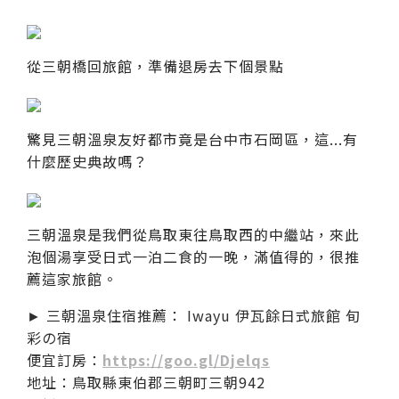
從三朝橋回旅館，準備退房去下個景點
驚見三朝溫泉友好都市竟是台中市石岡區，這...有
什麼歷史典故嗎？
三朝溫泉是我們從鳥取東往鳥取西的中繼站，來此
泡個湯享受日式一泊二食的一晚，滿值得的，很推
薦這家旅館。
► 三朝溫泉住宿推薦： Iwayu 伊瓦餘日式旅館 旬
彩の宿
便宜訂房：
https://goo.gl/Djelqs
地址：鳥取縣東伯郡三朝町三朝942