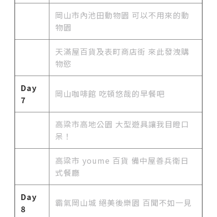
岡山市內池田動物園 可以不用來的動
物園
天滿屋百貨及表町商店街 來此發洩購
物慾
Day
岡山咖啡館 吃頓悠哉的早餐吧
7
高粱市高地公園 大型遊具讓我目瞪口
呆！
高粱市 youme 百貨 備中屋善兵衛日
式餐廳
Day
霸氣岡山城 絕美後樂園 百聞不如一見
8