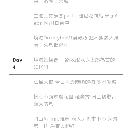
第一名親子景點
生麵工房鎌倉pasta 麵包吃到飽 米子A
eon Mall日吉津
境港DormyInn御宿野乃 超棒飯店大推
薦！來鳥取必住
Day
境港妖怪街 一路收服以鬼太郎為首的
4
妖怪們
江島大橋 全日本最陡峭的橋 實地攻略
松江市貓頭鷹花園 老鷹秀 陪企鵝散步
餵大嘴鳥
岡山Airbnb推薦 兩大房近市中心 河景
第一排 房東人超好