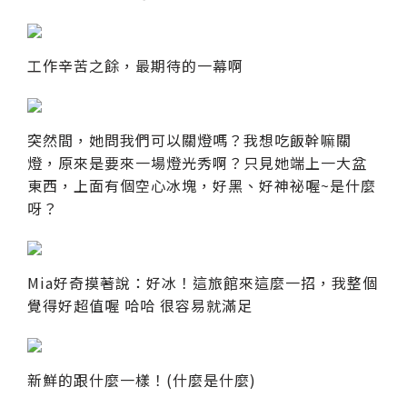
工作辛苦之餘，最期待的一幕啊
突然間，她問我們可以關燈嗎？我想吃飯幹嘛關
燈，原來是要來一場燈光秀啊？只見她端上一大盆
東西，上面有個空心冰塊，好黑、好神祕喔~是什麼
呀？
Mia好奇摸著說：好冰！這旅館來這麼一招，我整個
覺得好超值喔 哈哈 很容易就滿足
新鮮的跟什麼一樣！(什麼是什麼)