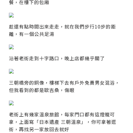
餐，在樓下的包廂
趁還有點時間出來走走，就在我們步行10步的距
離，有一個公共足湯
沿著老街走到十字路口，晚上店都幾乎關了
三朝橋旁的銅像，樓梯下去有戶外免費男女混浴，
但我看到的都是歐吉桑，傷眼
老街上有幾家溫泉旅館，每家門口都有這燈籠可
拿，上面寫「日本遺產 三朝溫泉」，你可拿著逛
街，再找另一家放回去就好