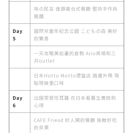
味の民芸 連鎖複合式餐廳 堅持手作烏
龍麵
Day
國際兒童年紀念公園 こどもの森 美好
5
的驚喜
一天攻略美如畫的倉敷 Ario商場和三
井outlet
日本Hotto Motto便當店 路邊外帶 現
點現做重口味
Day
出國突發性耳聾 在日本看醫生實錄和
6
心得
CAFE Friend 好人開的餐廳 無敵好吃
的貝果