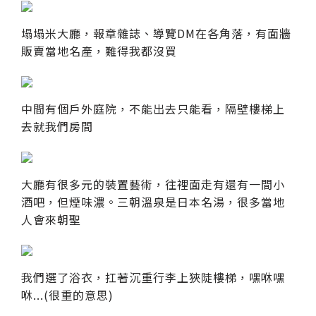
塌塌米大廳，報章雜誌、導覽DM在各角落，有面牆
販賣當地名產，難得我都沒買
中間有個戶外庭院，不能出去只能看，隔壁樓梯上
去就我們房間
大廳有很多元的裝置藝術，往裡面走有還有一間小
酒吧，但煙味濃。三朝溫泉是日本名湯，很多當地
人會來朝聖
我們選了浴衣，扛著沉重行李上狹陡樓梯，嘿咻嘿
咻...(很重的意思)