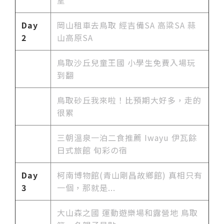
Day
岡山租車去鳥取 經吉備SA 高粱SA 蒜
2
山高原SA
鳥取沙丘兒童王國 小學生免費入場玩
到翻
鳥取砂丘我來啦！比預期大好多，走的
很累
三朝溫泉一泊二食推薦 Iwayu 伊瓦餘
日式旅館 旬彩の宿
Day
柯南博物館(青山剛昌故鄉館) 真相只有
3
一個，那就是...
大山森之國 運動遊樂場和露營地 鳥取