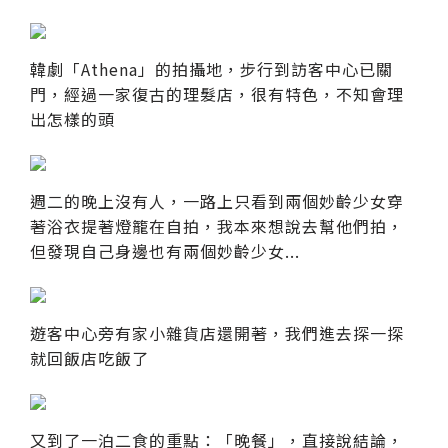
韓劇「Athena」的拍攝地，步行到訪客中心已關
門，經過一家復古的理髮店，很有特色，不知會理
出怎樣的頭
週二的晚上沒有人，一路上只看到兩個妙齡少女穿
著浴衣提著燈籠在自拍，我本來想說去幫他們拍，
但發現自己身邊也有兩個妙齡少女...
遊客中心旁有家小雜貨店還開著，我們進去探一探
就回飯店吃飯了
又到了一泊二食的重點：「晚餐」，直接說結論，