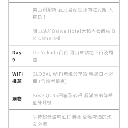
美山涮涮鍋 鹿兒島産黒豚肉吃到飽 大
爽快！
岡山站前Daiwa Hotel大和內魯飯店 B
ic Camera樓上
Day
Ito Yokado百貨 岡山車站地下街及周
9
邊
WiFi
GLOBAL WiFi無線分享器 暢遊日本必
推薦
備 (含讀者優惠)
Bose QC35開箱及心得 超滿意的降噪
購物
藍牙耳機
手持超音波啤酒打泡機 愛喝啤酒的泡
友必備