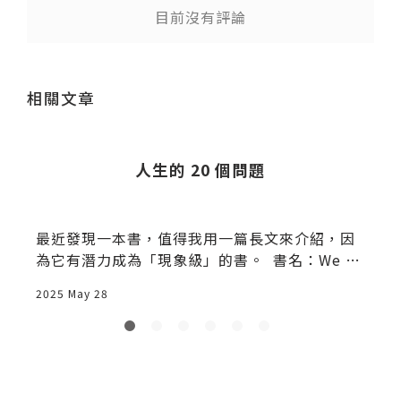
目前沒有評論
送出
相關文章
e
人生的 20 個問題
最近發現一本書，值得我用一篇長文來介紹，因
為它有潛力成為「現象級」的書。 ​ 書名：We Ca
n
2025 May 28
2