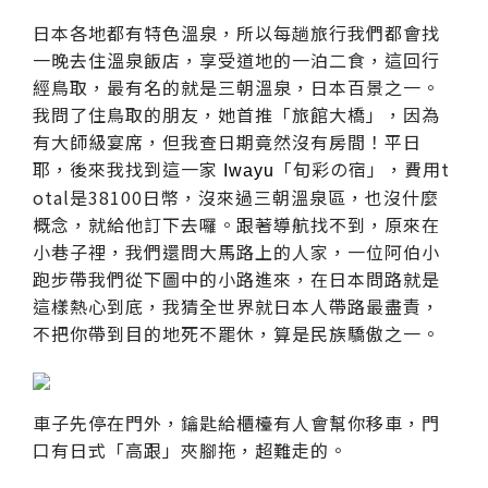
日本各地都有特色溫泉，所以每趟旅行我們都會找
一晚去住溫泉飯店，享受道地的一泊二食，這回行
經鳥取，最有名的就是三朝溫泉，日本百景之一。
我問了住鳥取的朋友，她首推「旅館大橋」，因為
有大師級宴席，但我查日期竟然沒有房間！平日
耶，後來我找到這一家
「旬彩の宿」，費用t
Iwayu
otal是38100日幣，沒來過三朝溫泉區，也沒什麼
概念，就給他訂下去囉。跟著導航找不到，原來在
小巷子裡，我們還問大馬路上的人家，一位阿伯小
跑步帶我們從下圖中的小路進來，在日本問路就是
這樣熱心到底，我猜全世界就日本人帶路最盡責，
不把你帶到目的地死不罷休，算是民族驕傲之一。
車子先停在門外，鑰匙給櫃檯有人會幫你移車，門
口有日式「高跟」夾腳拖，超難走的。