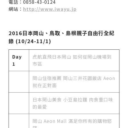
電話：0858-43-0124
網站：
http://www.iwayu.jp
2016日本岡山、鳥取、島根親子自由行全紀
錄 (10/24-11/1)
Day
虎航直飛日本岡山 如何從岡山機場到
1
市區
岡山住宿推薦 岡山三井花園飯店 Aeon
就在正對面
日本岡山美食
小豆島拉麵 肉食重口味
的最愛
岡山 Aeon Mall 滿足你所有的購物慾
望