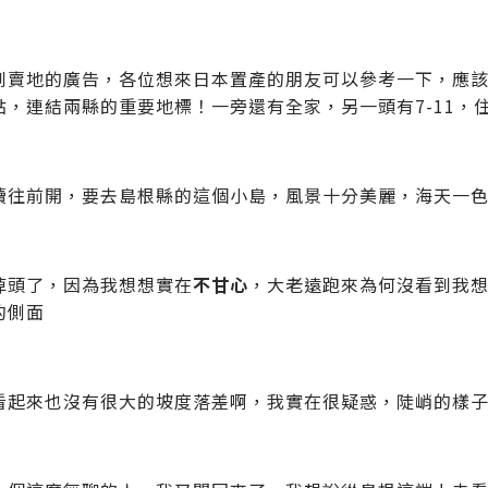
到賣地的廣告，各位想來日本置產的朋友可以參考一下，應
點，連結兩縣的重要地標！一旁還有全家，另一頭有7-11，
續往前開，要去島根縣的這個小島，風景十分美麗，海天一
掉頭了，因為我想想實在
不甘心
，大老遠跑來為何沒看到我
的側面
看起來也沒有很大的坡度落差啊，我實在很疑惑，陡峭的樣