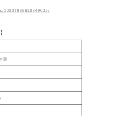
s/10207986620849025/
)
對面
A