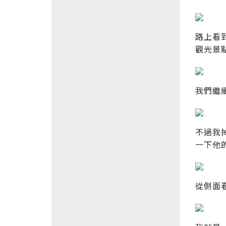
路上看
觀光景
我們繼
不過我
一下他
從側面