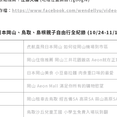
播存檔：
https://www.facebook.com/wendellyu/video
日本岡山、鳥取、島根親子自由行全紀錄 (10/24-11/1
虎航直飛日本岡山 如何從岡山機場到市區
岡山住宿推薦 岡山三井花園飯店 Aeon就在正
日本岡山美食
小豆島拉麵 肉食重口味的最愛
岡山 Aeon Mall 滿足你所有的購物慾望
岡山租車去鳥取 經吉備SA 高粱SA 蒜山高原S
鳥取沙丘兒童王國 小學生免費入場玩到翻