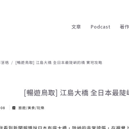
文章
Podcast
著
部落格
[暢遊鳥取] 江島大橋 全日本最陡峭的橋 實地攻略
[暢遊鳥取] 江島大橋 全日本最
 08
旅遊/美食/玩樂
我看到新聞報導說日本有座大橋，陡峭的非常誇張，在視覺