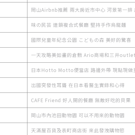
岡山Airbnb推薦 兩大房近市中心 河景第一排
味の民芸 連鎖複合式餐廳 堅持手作烏龍麵
國際兒童年紀念公園 こどもの森 美好的驚喜
一天攻略美如畫的倉敷 Ario商場和三井outle
日本Hotto Motto便當店 路邊外帶 現點現
出國突發性耳聾 在日本看醫生實錄和心得
CAFE Friend 好人開的餐廳 無敵好吃的貝果
岡山市內池田動物園 可以不用來的動物園
天滿屋百貨及表町商店街 來此發洩購物慾