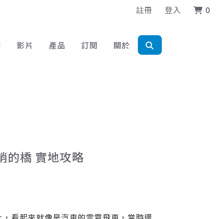
註冊
登入
0
作
影片
產品
訂閱
關於
陡峭的橋 實地攻略
上，看起來就像是汽車的雲霄飛車，當時還