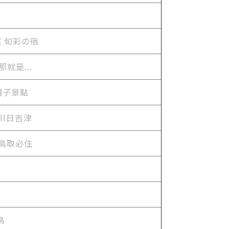
館 旬彩の宿
就是...
親子景點
ll日吉津
來鳥取必住
鳥