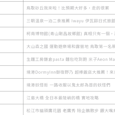
鳥取砂丘我來啦！比預期大好多，走的很累
三朝溫泉一泊二食推薦 Iwayu 伊瓦餘日式旅
柯南博物館(青山剛昌故鄉館) 真相只有一個，那
大山森之國 運動遊樂場和露營地 鳥取第一名
生麵工房鎌倉pasta 麵包吃到飽 米子Aeon Ma
境港DormyInn御宿野乃 超棒飯店大推薦！
境港妖怪街 一路收服以鬼太郎為首的妖怪們
江島大橋 全日本最陡峭的橋 實地攻略
松江市貓頭鷹花園 老鷹秀 陪企鵝散步 餵大嘴