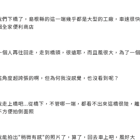
我們下橋了，島根縣的這一端幾乎都是大型的工廠，車速很
個全家便利商店
一個人再往回走，走到橋頭，很遠耶，而且風很大，為了一
這角度超誇張的啊，但為何我沒感覺，也沒看到呢？
我走上橋吧...從橋下，不管哪一端，都看不出來這橋很陡，
不方便拍側面照
我能拍出"稍微有感"的照片了，算了，回去車上吧，風好大