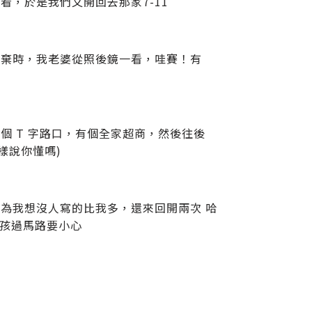
，於是我們又開回去那家7-11
放棄時，我老婆從照後鏡一看，哇賽！有
 T 字路口，有個全家超商，然後往後
樣說你懂嗎)
為我想沒人寫的比我多，還來回開兩次 哈
小孩過馬路要小心