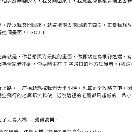
一個這麼無聊的人，我又開回來了，我想說從島根這端上去看看
有，所以我又開回來，就這樣兩去兩回跑了四次，正當我想
這個畫面！I GOT IT
結論就是，你若想照到最陡的畫面，你要站在島根縣這端，有個
因為全家看不到，你要開車在 T 字路口的地方往後看。(我這
續上路，一座橋就耗掉我們大半小時，也算是全攻略了吧，因
低空飛行的老鷹都笑我傻...話說這裡的老鷹都飛超低的，帶
克了江島大橋 —
覺得高興
。
取景點推薦：
江島大橋
(地理位置請自行google)