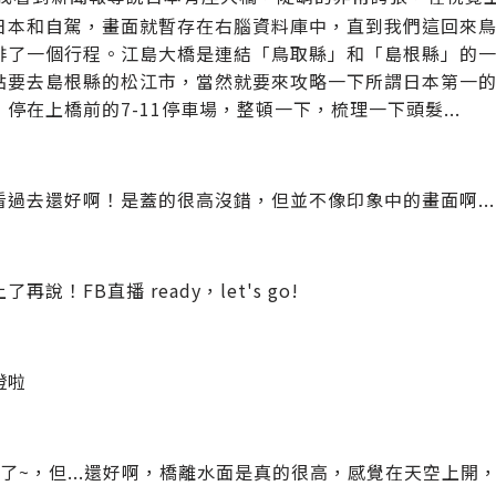
日本和自駕，畫面就暫存在右腦資料庫中，直到我們這回來
排了一個行程。江島大橋是連結「鳥取縣」和「島根縣」的
點要去島根縣的松江市，當然就要來攻略一下所謂日本第一
停在上橋前的7-11停車場，整頓一下，梳理一下頭髮...
看過去還好啊！是蓋的很高沒錯，但並不像印象中的畫面啊...
再說！FB直播 ready，let's go!
燈啦
去了~，但...還好啊，橋離水面是真的很高，感覺在天空上