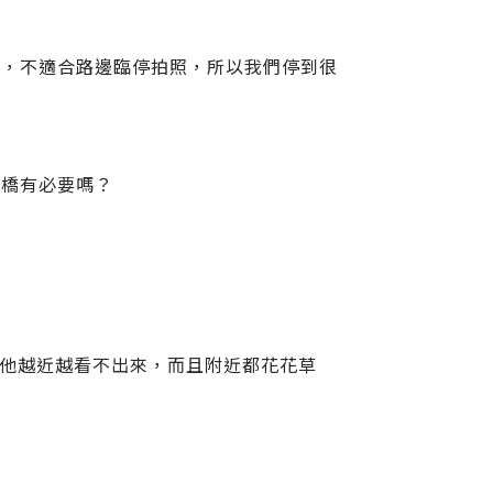
快，不適合路邊臨停拍照，所以我們停到很
個橋有必要嗎？
離他越近越看不出來，而且附近都花花草