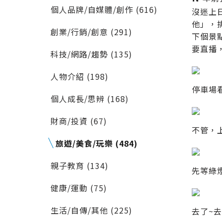
個人品牌/自媒體/創作 (616)
沒迷上
他」，
創業/行銷/創意 (291)
下個景
要直播，
科技/網路/趨勢 (135)
人物介紹 (198)
停車場
個人成長/思辨 (168)
財商/投資 (67)
不管，上了
旅遊/美食/玩樂 (484)
親子教育 (134)
先等綠
健康/運動 (75)
生活/自傳/其他 (225)
去了~