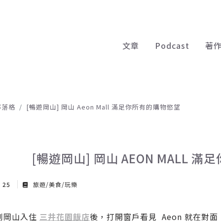
文章
Podcast
著
部落格
[暢遊岡山] 岡山 Aeon Mall 滿足你所有的購物慾望
[暢遊岡山] 岡山 AEON MALL 
v 25
旅遊/美食/玩樂
到岡山入住
三井花園飯店
後，打開窗戶看見 Aeon 就在