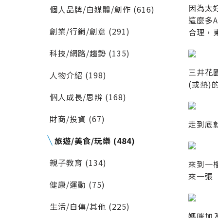
因為太
個人品牌/自媒體/創作 (616)
這麼多
創業/行銷/創意 (291)
合理，
科技/網路/趨勢 (135)
三井花
人物介紹 (198)
(或熱)
個人成長/思辨 (168)
財商/投資 (67)
走到底就
旅遊/美食/玩樂 (484)
親子教育 (134)
來到一
來一張
健康/運動 (75)
生活/自傳/其他 (225)
媽咪加