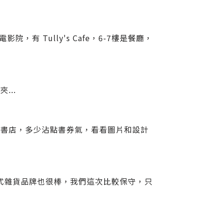
院，有 Tully's Cafe，6-7樓是餐廳，
...
逛書店，多少沾點書券氣，看看圖片和設計
的日式雜貨品牌也很棒，我們這次比較保守，只