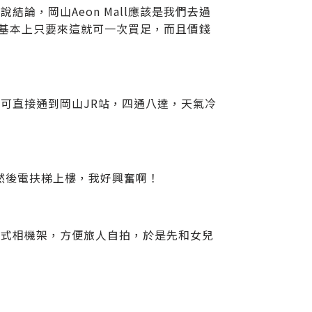
論，岡山Aeon Mall應該是我們去過
街，基本上只要來這就可一次買足，而且價錢
可直接通到岡山JR站，四通八達，天氣冷
店，然後電扶梯上樓，我好興奮啊！
立式相機架，方便旅人自拍，於是先和女兒