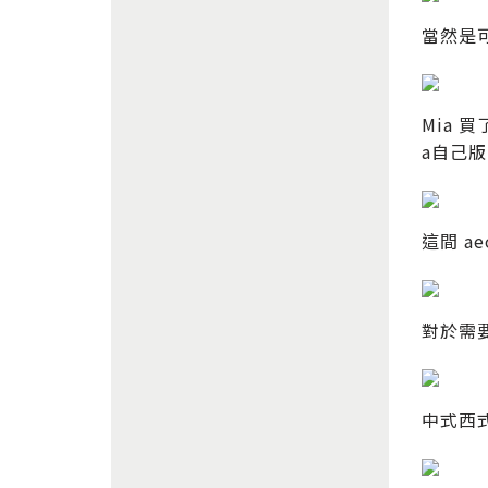
當然是
Mia
a自己
這間 
對於需
中式西