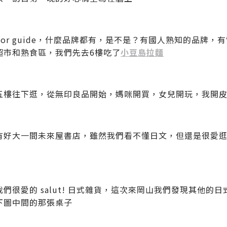
loor guide，什麼品牌都有，是不是？有國人熟知的品牌，有電影
超市和熟食區，我們先去6樓吃了
小豆島拉麵
五樓往下逛，從無印良品開始，媽咪開買，女兒開玩，我開皮夾
有好大一間未來屋書店，雖然我們看不懂日文，但還是很愛
我們很愛的 salut! 日式雜貨，這次來岡山我們發現其他
下圖中間的那張桌子