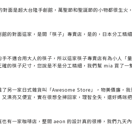
ut! 的對面是超大台隆手創館，萬聖節和聖誕節的小物都很生
創館的對面這家，是間「筷子」專賣店，是的，日本分工精
的手不適合用大人的筷子，所以這家筷子專賣店有為小人「
正確的筷子尺寸，您說是不是分工精細，我們幫 mia 買了一
識了另一家日式雜貨叫「Awesome Store」，物美價廉
，又漂亮又便宜，實在很想全掃回家，理智全失，還好媽咪
庭也有一家咖啡店，整間 aeon 的設計真的很棒，我們九天