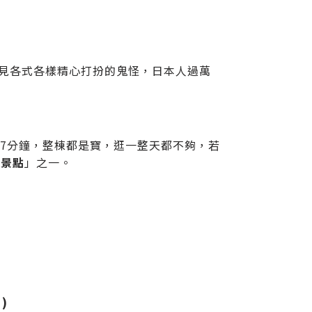
可見各式各樣精心打扮的鬼怪，日本人過萬
約5-7分鐘，整棟都是寶，逛一整天都不夠，若
費景點
」之一。
)