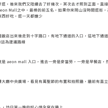
好逛，後來我們又陸續去了好幾次，某次去才照到正面。直接說結
Aeon Mall之中，最棒的前五名，如果你來岡山沒時間逛
東西好吃，逛一天都嫌少
園飯店出來後走到十字路口，有地下通道的入口，這地下通道
的話為建議路線
是 aeon mall 入口，進去一旁是麥當勞，一旁是早餐
樓大廳中央廣場，看見有萬聖節的布置和拍照牆，牆前有直
入，訪日第一晚的好心情全寫在牆上