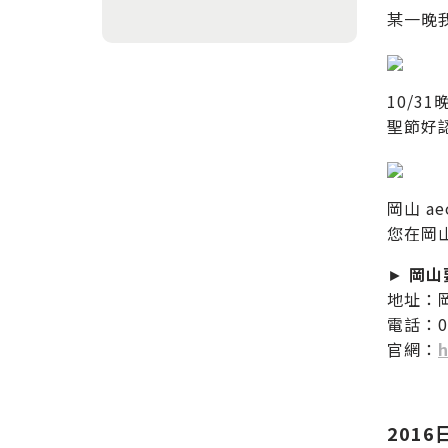
某一晚
10/
聖節好
岡山 a
您在岡
►
岡山
地址：岡
電話：08
官網：
h
2016