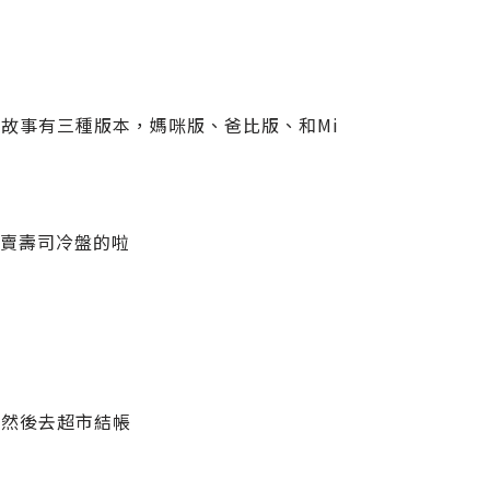
這故事有三種版本，媽咪版、爸比版、和Mi
有賣壽司冷盤的啦
，然後去超市結帳