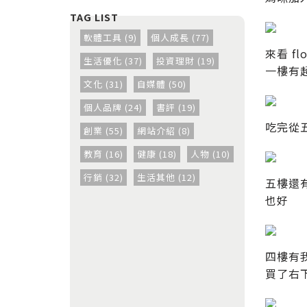
軟體工具 (9)
個人成長 (77)
來看 f
生活優化 (37)
投資理財 (19)
一樓有
文化 (31)
自媒體 (50)
個人品牌 (24)
書評 (19)
吃完從
創業 (55)
網站介紹 (8)
教育 (16)
健康 (18)
人物 (10)
行銷 (32)
生活其他 (12)
五樓還
也好
四樓有
買了右