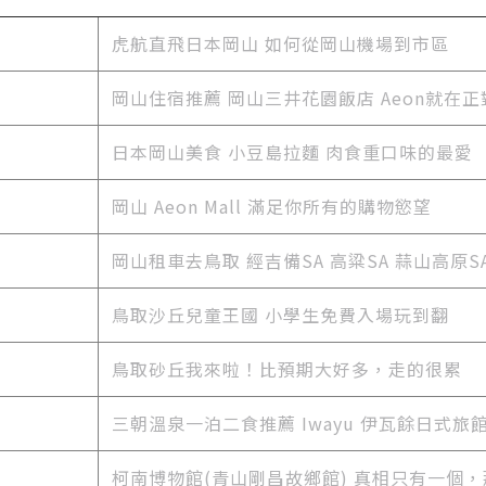
虎航直飛日本岡山 如何從岡山機場到市區
岡山住宿推薦 岡山三井花園飯店 Aeon就在正
日本岡山美食
小豆島拉麵 肉食重口味的最愛
岡山 Aeon Mall 滿足你所有的購物慾望
岡山租車去鳥取 經吉備SA 高粱SA 蒜山高原S
鳥取沙丘兒童王國 小學生免費入場玩到翻
鳥取砂丘我來啦！比預期大好多，走的很累
三朝溫泉一泊二食推薦 Iwayu 伊瓦餘日式旅
柯南博物館(青山剛昌故鄉館) 真相只有一個，那