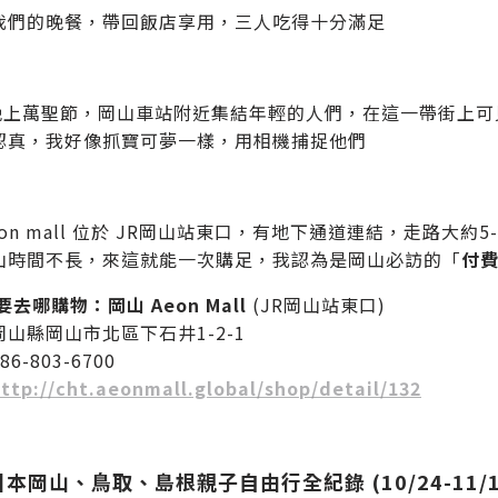
我們的晚餐，帶回飯店享用，三人吃得十分滿足
31晚上萬聖節，岡山車站附近集結年輕的人們，在這一帶街上
認真，我好像抓寶可夢一樣，用相機捕捉他們
eon mall 位於 JR岡山站東口，有地下通道連結，走路大
山時間不長，來這就能一次購足，我認為是岡山必訪的「
付
要去哪購物：岡山 Aeon Mall
(JR岡山站東口)
山縣岡山市北區下石井1-2-1
6-803-6700
ttp://cht.aeonmall.global/shop/detail/132
日本岡山、鳥取、島根親子自由行全紀錄 (10/24-11/1