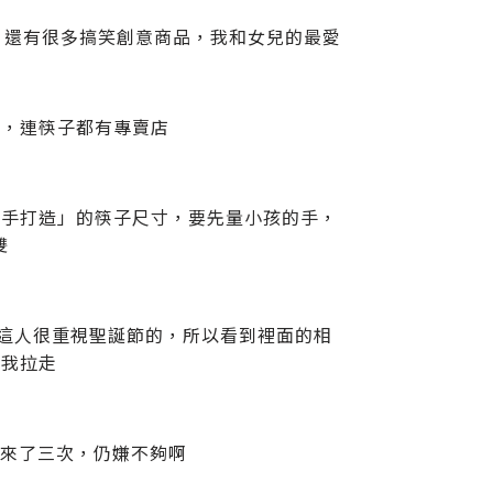
火，還有很多搞笑創意商品，我和女兒的最愛
細，連筷子都有專賣店
量手打造」的筷子尺寸，要先量小孩的手，
雙
，我這人很重視聖誕節的，所以看到裡面的相
把我拉走
內來了三次，仍嫌不夠啊