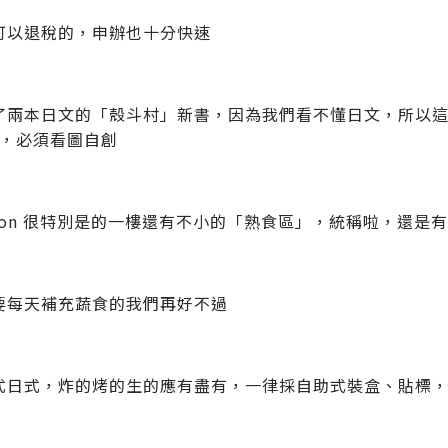
可以退稅的，申辦也十分快速
 買了兩本日文的「殼斗村」新書，因為我們看不懂日文，所以
版，必須看圖自創
aeon 很特別是的一樓還有不小的「熟食區」，統稱啦，還是
要每天補充蔬食的我們再好不過
式日式，炸的烤的生的應有盡有，一律採自助式裝盒、貼標