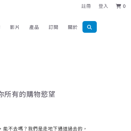
註冊
登入
0
作
影片
產品
訂閱
關於
滿足你所有的購物慾望
對面，能不去嗎？我們是走地下通道過去的，