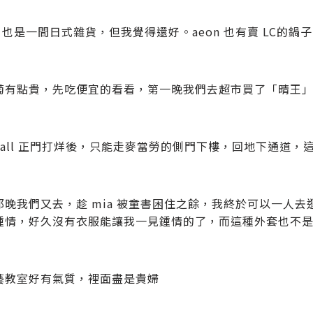
ins 也是一間日式雜貨，但我覺得還好。aeon 也有賣 LC的鍋
萄有點貴，先吃便宜的看看，第一晚我們去超市買了「晴王
 mall 正門打烊後，只能走麥當勞的側門下樓，回地下通道
那晚我們又去，趁 mia 被童書困住之餘，我終於可以一人
鍾情，好久沒有衣服能讓我一見鍾情的了，而這種外套也不是
藝教室好有氣質，裡面盡是貴婦