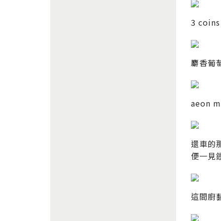
3 co
麝香葡
aeon
還車的
便一見
這間廚