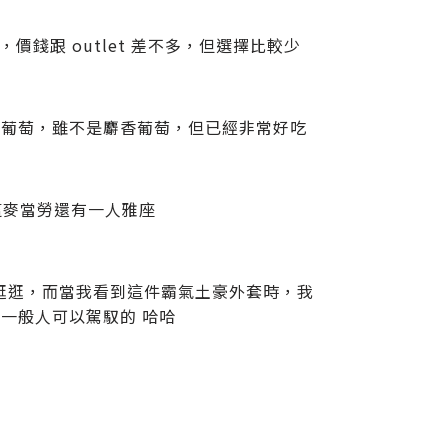
子，價錢跟 outlet 差不多，但選擇比較少
」葡萄，雖不是麝香葡萄，但已經非常好吃
，這麥當勞還有一人雅座
去逛逛，而當我看到這件霸氣土豪外套時，我
一般人可以駕馭的 哈哈