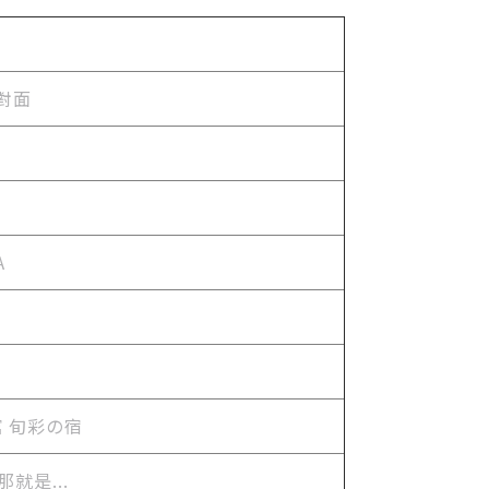
對面
A
館 旬彩の宿
就是...