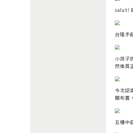
sal
台隆手
小孩子
然後買
今次認
關布置
五樓中