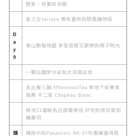
壁家、兒童綜合館
星之丘terrace 應有盡有的歐風購物區
D
a
東山動植物園 享受悠閒又歡樂的親子時光
y
9
一蘭拉麵榮分店和大須商店街
名古屋三越 AfternoonTea 榮地下街美食
推薦 不二家 Chapeau Blanc
綠洲21遠眺名古屋電視塔 好吃的德兵衛迴
轉壽司
購
傳說中的Panasonic NA-97吹風機值得買