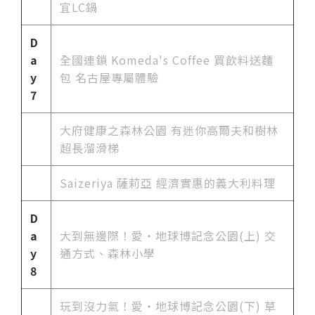
宜LC鍋
D
a
全國連鎖 Komeda's Coffee 買飲料送麵
y
包 名古屋專屬體驗
7
大府健康之森林公園 有迷你高爾夫和樹林
超長溜滑梯
Saizeriya 薩莉亞 經濟實惠的義大利料理
D
a
大到無邊際！愛・地球博記念公園(上) 交
y
通方式、森林小學
8
玩到沒力氣！愛・地球博記念公園(下) 草