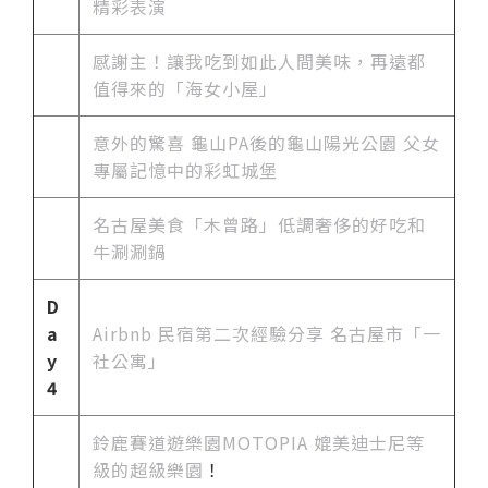
精彩表演
感謝主！讓我吃到如此人間美味，再遠都
值得來的「海女小屋」
意外的驚喜 龜山PA後的龜山陽光公園 父女
專屬記憶中的彩虹城堡
名古屋美食「木曾路」低調奢侈的好吃和
牛涮涮鍋
D
a
Airbnb 民宿第二次經驗分享 名古屋市「一
y
社公寓」
4
鈴鹿賽道遊樂園MOTOPIA 媲美迪士尼等
級的超級樂園
！