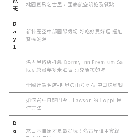
航
桃園直飛名古屋，國泰航空設施及餐點
班
D
a
新特麗亞中部國際機場 好吃好買好逛 還能
y
賞機泡湯
1
名古屋飯店推薦 Dormy Inn Premium Sa
kae 榮豪華多米酒店 有免費拉麵喔
全國連鎖名店-世界の山ちゃん 重口味雞翅
如何買中日龍門票，Lawson 的 Loppi 操
作方法
D
a
來日本自駕才是最好玩！名古屋租車實錄