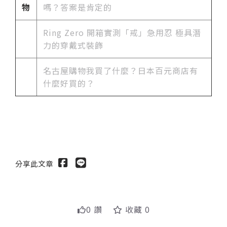
物
嗎？答案是肯定的
Ring Zero 開箱實測「戒」急用忍 極具潛
力的穿戴式裝飾
名古屋購物我買了什麼？日本百元商店有
什麼好買的？
分享此文章
0 讚
收藏 0