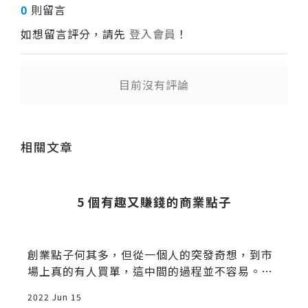
0
則留言
如想留言評分，請先
登入會員
！
目前沒有評論
送出
相關文章
世
5 個有趣又賺錢的商業點子
創業點子何其多，但從一個人的突發奇想，到市
場上真的有人買單，這中間的過程並不容易。傳
統的點子不用
2022 Jun 15
2