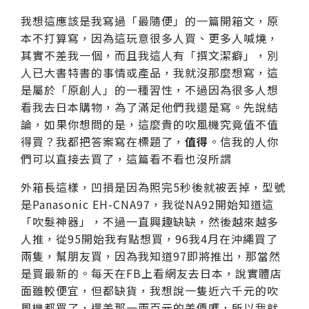
我想這應該是我寫過「最隨便」的一篇開箱文，原
本不打算寫，因為這玩意很多人買、更多人喊燒，
其實不差我一個，而且我這人有「撰文潔癖」，別
人已大書特書的事情或產品，我就沒那麼想寫，這
是屬於「原創人」的一種習性，不過因為很多人想
看我去日本購物，為了滿足他們我還是寫。先說結
論，如果你想問的是，這麼貴的吹風機究竟值不值
得買？我都把答案寫在標題了，
值得
。信我的人你
們可以直接去買了，這篇看不看也沒所謂
外箱長這樣，凹損是因為照完5秒後就被丟掉，型號
是Panasonic EH-CNA97，我從NA92開始知道這
「吹髮神器」，不過一直興趣缺缺，然後越來越多
人推，從95開始我有點想買，96我4月在沖繩買了
兩隻，幫朋友買，因為我知道97即將推出，那當然
是買最新的。每天在FB上看網友去日本，說實體店
面雖較便宜，但都缺貨，我想說一隻近六千元的吹
風機都買了，還差那一兩百元的差價嗎，所以我就