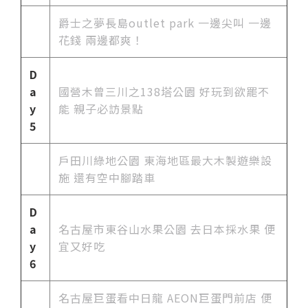
爵士之夢長島outlet park 一邊尖叫 一邊
花錢 兩邊都爽！
D
a
國營木曾三川之138塔公園 好玩到欲罷不
y
能 親子必訪景點
5
戶田川綠地公園 東海地區最大木製遊樂設
施 還有空中腳踏車
D
a
名古屋市
東谷山水果公園 去日本採水果 便
y
宜又好吃
6
名古屋巨蛋看中日龍 AEON巨蛋門前店 便