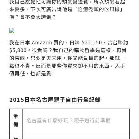
我自己感覺他可讓你的頭髮變蓬鬆，所以頭髮看起
來變多，下次可廣告說他是「治癒禿頭的吹風機」
嗎？會不會太誇張？
我在日本 Amazon 買的，日幣 $22,150，合台幣約
$5,800。很貴嗎？我自己的購物哲學是這樣，再貴
的東西，只要是天天用，你又能負擔的起，那就一
點也不貴。反而是那些你買來卻不用的東西，入手
價再低，也都是貴！
2015日本名古屋親子自由行全紀錄
準
名古屋有什麼好玩？親子遊行前準備
備