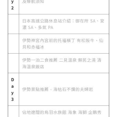
y
及導航須知
2
日本高速公路休息站介紹：御在所 SA、安
濃 SA、多氣 PA
伊勢神宮內宮前的托福橫丁 有松阪牛、仙
貝和赤福冰
伊勢一泊二食推薦 二見溫泉 蘇民之湯 清
海溫泉飯店
D
a
伊勢景點推薦 - 海枯石不爛的夫婦岩
y
3
佔地遼闊的鳥羽水族館 海象 海獅 企鵝秀