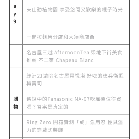
a
東山動植物園 享受悠閒又歡樂的親子時光
y
9
一蘭拉麵榮分店和大須商店街
名古屋三越 AfternoonTea 榮地下街美食
推薦 不二家 Chapeau Blanc
綠洲21遠眺名古屋電視塔 好吃的德兵衛迴
轉壽司
購
傳說中的Panasonic NA-97吹風機值得買
物
嗎？答案是肯定的
Ring Zero 開箱實測「戒」急用忍 極具潛
力的穿戴式裝飾