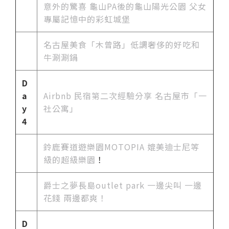
意外的驚喜 龜山PA後的龜山陽光公園 父女
專屬記憶中的彩虹城堡
名古屋美食「木曾路」低調奢侈的好吃和
牛涮涮鍋
D
a
Airbnb 民宿第二次經驗分享 名古屋市「一
y
社公寓」
4
鈴鹿賽道遊樂園MOTOPIA 媲美迪士尼等
級的超級樂園
！
爵士之夢長島outlet park 一邊尖叫 一邊
花錢 兩邊都爽！
D