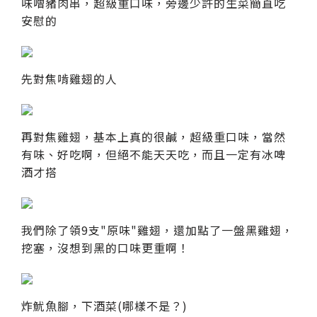
味噌豬肉串，超級重口味，旁邊少許的生菜簡直吃
安慰的
先對焦啃雞翅的人
再對焦雞翅，基本上真的很鹹，超級重口味，當然
有味、好吃啊，但絕不能天天吃，而且一定有冰啤
酒才搭
我們除了領9支"原味"雞翅，還加點了一盤黑雞翅，
挖塞，沒想到黑的口味更重啊！
炸魷魚腳，下酒菜(哪樣不是？)