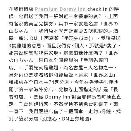
在我們飯店
Premium Dormy Inn
check in 的時
候，他們送了我們一張附近三家餐廳的廣告，上面
有各家的商品兌換券，其中一家就是名店「世界の
山ちゃん」，我們原本就有計畫要去吃雞翅的居酒
屋，廣告 DM 上面寫著「手羽先(3本)」，我猜是送
3隻雞翅的意思，而且我們有3個人，那就是9隻了，
那當然晚餐就吃這家啦，還需猶豫什麼嗎？「世界
の山ちゃん」是日本全國連鎖的「手羽先專門
店」，手羽先就是雞翅，為名古屋三大名物之一，
另外兩位是味噌豬排和鰻魚飯。這家「世界之山」
雞翅店在全日本共74家分店，今年在香港尖沙咀也
開了第一家海外分店，兌換卷上面指定的店是「長
者町店」，是從 Dormy Inn 對面那條長者町通直直
走，千萬別跑錯家，不然就換不到免費雞翅了。雨
一直下，我們跟飯店借了三把雨傘，走約5分鐘，找
到了這家分店 (別擔心，DM上有地圖)