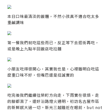
本日口味最清淡的飯糰，不然小孩真不適合吃太多
重鹹調味
第一餐我們就吃這些而已，反正等下去逛街再吃，
或是晚上九點半回飯店吃拉麵
小朋友吃得很開心，其實我也是，心裡雖明白吃這
麼重口味不好，但嘴巴還是挺誠實的
吃完後我們繼續往榮町方向走，下雨實在很煩，走
的腳都濕了，還好沿路燈火通明，初訪名古屋市區
的新鮮感大過一切。新光三越雖近在眼前，but not