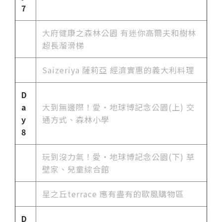
7
大府健康之森林公園 有迷你高爾夫和樹林
超長溜滑梯
Saizeriya 薩莉亞 經濟實惠的義大利料理
D
a
大到無邊際！愛・地球博記念公園(上) 交
y
通方式、森林小學
8
玩到沒力氣！愛・地球博記念公園(下) 草
壁家、兒童綜合館
星之丘terrace 應有盡有的歐風購物區
D