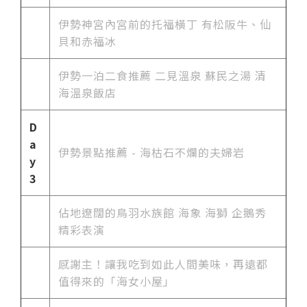
伊勢神宮內宮前的托福橫丁 有松阪牛、仙
貝和赤福冰
伊勢一泊二食推薦 二見溫泉 蘇民之湯 清
海溫泉飯店
D
a
伊勢景點推薦 - 海枯石不爛的夫婦岩
y
3
佔地遼闊的鳥羽水族館 海象 海獅 企鵝秀
精彩表演
感謝主！讓我吃到如此人間美味，再遠都
值得來的「海女小屋」