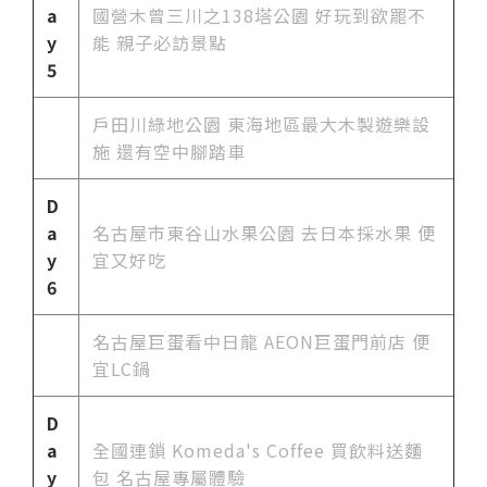
a
國營木曾三川之138塔公園 好玩到欲罷不
y
能 親子必訪景點
5
戶田川綠地公園 東海地區最大木製遊樂設
施 還有空中腳踏車
D
a
名古屋市
東谷山水果公園 去日本採水果 便
y
宜又好吃
6
名古屋巨蛋看中日龍 AEON巨蛋門前店 便
宜LC鍋
D
a
全國連鎖 Komeda's Coffee 買飲料送麵
y
包 名古屋專屬體驗