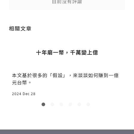
目前沒有評論
送出
相關文章
十年磨一幣，千萬變上億
一
本文基於很多的「假設」，來談談如何賺到一億
元台幣。
2024 Dec 28
2
典