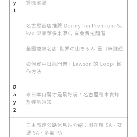
y
賞機泡湯
1
名古屋飯店推薦 Dormy Inn Premium Sa
kae 榮豪華多米酒店 有免費拉麵喔
全國連鎖名店-世界の山ちゃん 重口味雞翅
如何買中日龍門票，Lawson 的 Loppi 操
作方法
D
a
來日本自駕才是最好玩！名古屋租車實錄
y
及導航須知
2
日本高速公路休息站介紹：御在所 SA、安
濃 SA、多氣 PA