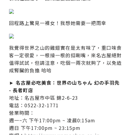
回程路上驚見一裸女！我想她需要一把雨傘
我覺得世界之山的雞翅實在是太有味了，重口味食
客一定很愛，一根接一根的挺唰嘴，來名古屋絕對
值得試試，但請注意，吃個一兩次就夠了，以免造
成腎臟的負擔 哈哈
►
名古屋必吃美食：世界の山ちゃん 幻の手羽先
- 長者町店
地址：名古屋市中區 錦2-6-23
電話：0522-32-1771
營業時間：
週一~六 下午17:00pm ~ 凌晨0:15am
週日 下午17:00pm ~ 23:15pm