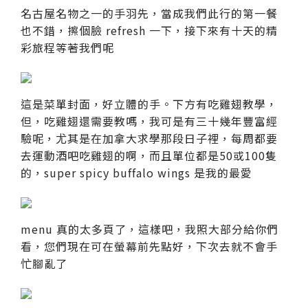
名古屋名物之一的手羽先，當成我們此行的第一餐
也不錯，擦個臉 refresh 一下，接下來有十天的精
彩旅程等著我們呢
這是菜單封面，好立體的手。下方有吃雞翅教學，
但，吃雞翅還需要教嗎，我可是有三十幾年豐富經
驗呢，尤其是在加拿大求學那段日子裡，每周都要
去運動酒吧吃雞翅的啊，而且單位都是50或100隻
的，super spicy buffalo wings 是我的最愛
menu 真的太多頁了，這樣吧，我照大部分給你們
看，您們現在可在螢幕前先點好，下次去就不會手
忙腳亂了