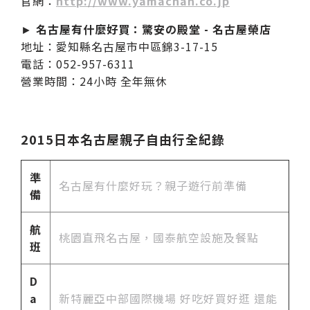
官網：
http://www.yamachan.co.jp
►
名古屋有什麼好買：驚安の殿堂 - 名古屋榮店
地址：愛知縣名古屋市中區錦3-17-15
電話：052-957-6311
營業時間：24小時 全年無休
2015日本名古屋親子自由行全紀錄
準
名古屋有什麼好玩？親子遊行前準備
備
航
桃園直飛名古屋，國泰航空設施及餐點
班
D
a
新特麗亞中部國際機場 好吃好買好逛 還能