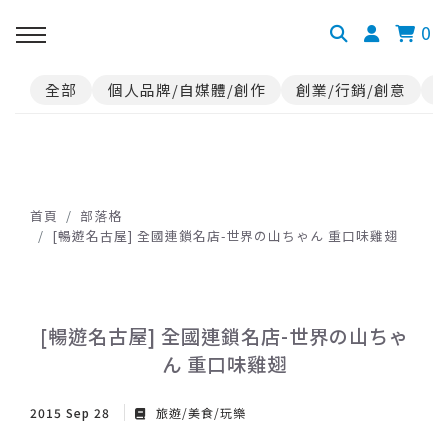
0
全部
個人品牌/自媒體/創作
創業/行銷/創意
首頁
部落格
[暢遊名古屋] 全國連鎖名店-世界の山ちゃん 重口味雞翅
[暢遊名古屋] 全國連鎖名店-世界の山ちゃ
ん 重口味雞翅
2015 Sep 28
旅遊/美食/玩樂