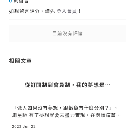
0
則留言
如想留言評分，請先
登入會員
！
目前沒有評論
送出
相關文章
城
從訂閱制到會員制，我的夢想是…
「做人如果沒有夢想，跟鹹魚有什麼分別？」~
周星馳 有了夢想就要去盡力實現，在閱讀這篇文
章之前
2022 Jun 22
2