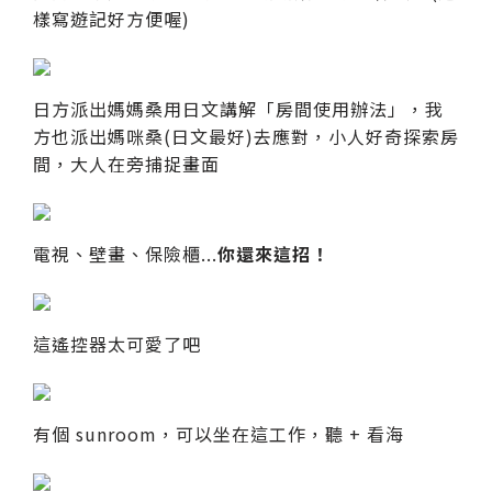
樣寫遊記好方便喔)
日方派出媽媽桑用日文講解「房間使用辦法」，我
方也派出媽咪桑(日文最好)去應對，小人好奇探索房
間，大人在旁捕捉畫面
電視、壁畫、保險櫃...
你還來這招！
這遙控器太可愛了吧
有個 sunroom，可以坐在這工作，聽 + 看海