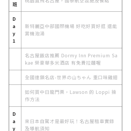
桃園直飛名古屋，國泰航空設施及餐點
班
D
a
新特麗亞中部國際機場 好吃好買好逛 還能
y
賞機泡湯
1
名古屋飯店推薦 Dormy Inn Premium Sa
kae 榮豪華多米酒店 有免費拉麵喔
全國連鎖名店-世界の山ちゃん 重口味雞翅
如何買中日龍門票，Lawson 的 Loppi 操
作方法
D
a
來日本自駕才是最好玩！名古屋租車實錄
y
及導航須知