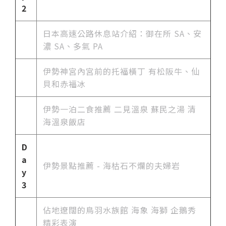
2
日本高速公路休息站介紹：御在所 SA、安
濃 SA、多氣 PA
伊勢神宮內宮前的托福橫丁 有松阪牛、仙
貝和赤福冰
伊勢一泊二食推薦 二見溫泉 蘇民之湯 清
海溫泉飯店
D
a
伊勢景點推薦 - 海枯石不爛的夫婦岩
y
3
佔地遼闊的鳥羽水族館 海象 海獅 企鵝秀
精彩表演