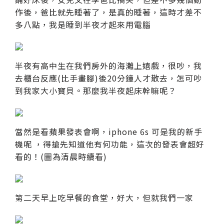
作後，爸比就先睡著了，是真的睡著，這時才差不
多八點，我是睡到半夜才起來用電腦
半夜有高中生在我們房外的海灘上嬉戲，很吵，我
去櫃台反應(比手畫腳)後20分鐘人才散去，怎可吵
到我家大小寶貝。那麼我半夜起床幹嘛呢？
當然是看蘋果發表會啊，iphone 6s 可是我的新手
機呢 ，得搶先知道他有何功能，這次的發表會超好
看的！(圖為清晨時續看)
第二天早上吃早餐的食堂，好大，但就我們一家