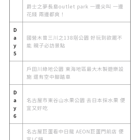
爵士之夢長島outlet park 一邊尖叫 一邊
花錢 兩邊都爽！
D
a
國營木曾三川之138塔公園 好玩到欲罷不
y
能 親子必訪景點
5
戶田川綠地公園 東海地區最大木製遊樂設
施 還有空中腳踏車
D
a
名古屋市
東谷山水果公園 去日本採水果 便
y
宜又好吃
6
名古屋巨蛋看中日龍 AEON巨蛋門前店 便
宜LC鍋