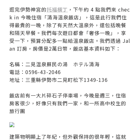
逛完伊勢神宮的
托福橫丁
，下午約 4 點我們來 chec
k in 今晚住宿「清海溫泉飯店」，這是此行我們住
得最貴的一晚，除了有天然大溫泉外，還包括晚餐
和隔天早餐。我們每次遊日都會「奢侈一晚」，享
受一下，預算分配多一點給溫泉飯店。我們透過 Jal
an 訂房，房價是2萬日幣，飯店基本資料如下：
名稱：二見温泉蘇民の湯 ホテル清海
電話：0596-43-2046
地址：三重縣伊勢市二見町松下1349-136
飯店前有一大片碎石子停車場，今晚是週三，住宿
房客很少，好像只有我們一家，和一所高中校生的
旅行團
建築物明顯上了年紀，但外觀保持的很年輕，這就