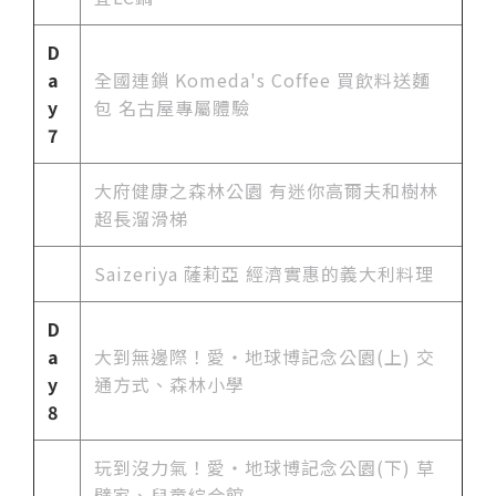
D
a
全國連鎖 Komeda's Coffee 買飲料送麵
y
包 名古屋專屬體驗
7
大府健康之森林公園 有迷你高爾夫和樹林
超長溜滑梯
Saizeriya 薩莉亞 經濟實惠的義大利料理
D
a
大到無邊際！愛・地球博記念公園(上) 交
y
通方式、森林小學
8
玩到沒力氣！愛・地球博記念公園(下) 草
壁家、兒童綜合館