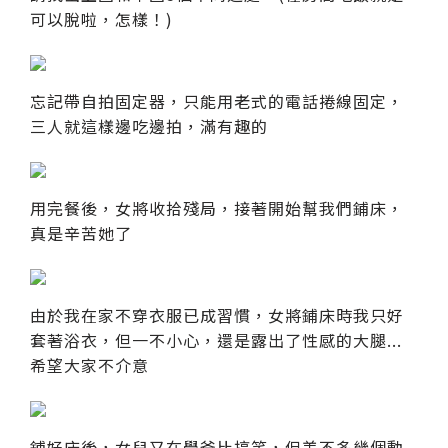
可以脫啦，怎樣！)
忘記帶自拍固定器，只能用老式的電話捲線固定，
三人就這樣邊吃邊拍，滿有趣的
用完餐後，女將收拾殘局，接著開始幫我們鋪床，
真是辛苦她了
由於我在家不穿衣服已成習慣，女將鋪床時我只好
套著浴衣，但一不小心，還是露出了性感的大腿...
希望大家不介意
鋪好床後，女兒又在學爸比搞笑，但差不多幾個動