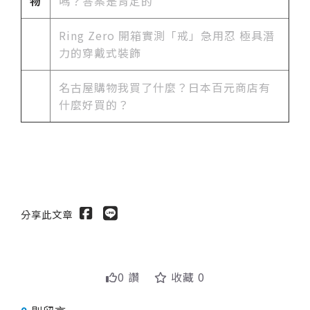
物
嗎？答案是肯定的
Ring Zero 開箱實測「戒」急用忍 極具潛
力的穿戴式裝飾
名古屋購物我買了什麼？日本百元商店有
什麼好買的？
分享此文章
0 讚
收藏 0