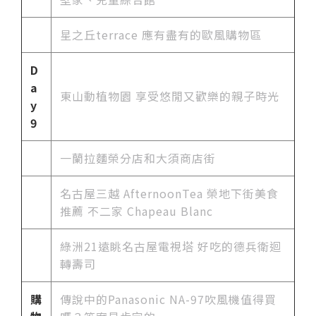
星之丘terrace 應有盡有的歐風購物區
D
a
東山動植物園 享受悠閒又歡樂的親子時光
y
9
一蘭拉麵榮分店和大須商店街
名古屋三越 AfternoonTea 榮地下街美食
推薦 不二家 Chapeau Blanc
綠洲21遠眺名古屋電視塔 好吃的德兵衛迴
轉壽司
購
傳說中的Panasonic NA-97吹風機值得買