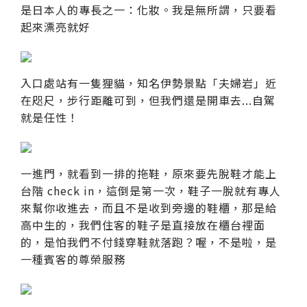
是日本人的專長之一：化妝。我是無所謂，只要看
起來漂亮就好
入口處站有一隻狸貓，知名伊勢景點「夫婦岩」近
在咫尺，步行距離可到，但我們還是開車去...自駕
就是任性！
一進門，就看到一排的拖鞋，原來要先脫鞋才能上
台階 check in，這倒是第一次，鞋子一脫就有專人
來幫你收進去，而且不是收到旁邊的鞋櫃，那是給
高中生的，我們住客的鞋子是直接放在櫃台裡面
的，是怕我們不付錢穿鞋就落跑？喔，不是啦，是
一種賓客的尊榮服務