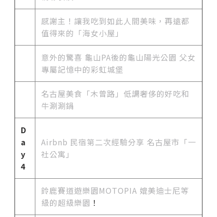
感謝主！讓我吃到如此人間美味，再遠都
值得來的「海女小屋」
意外的驚喜 龜山PA後的龜山陽光公園 父女
專屬記憶中的彩虹城堡
名古屋美食「木曾路」低調奢侈的好吃和
牛涮涮鍋
D
a
Airbnb 民宿第二次經驗分享 名古屋市「一
y
社公寓」
4
鈴鹿賽道遊樂園MOTOPIA 媲美迪士尼等
級的超級樂園
！