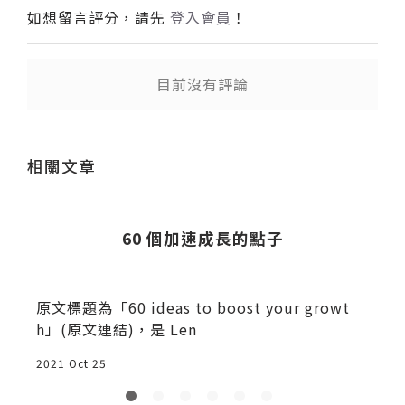
如想留言評分，請先
登入會員
！
目前沒有評論
送出
相關文章
60 個加速成長的點子
火
原文標題為「60 ideas to boost your growt
h」(原文連結)，是 Len
2021 Oct 25
2