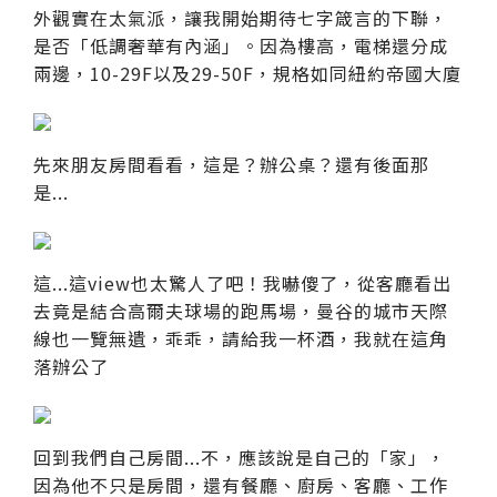
外觀實在太氣派，讓我開始期待七字箴言的下聯，
是否「低調奢華有內涵」。因為樓高，電梯還分成
兩邊，10-29F以及29-50F，規格如同紐約帝國大廈
先來朋友房間看看，這是？辦公桌？還有後面那
是...
這...這view也太驚人了吧！我嚇傻了，從客廳看出
去竟是結合高爾夫球場的跑馬場，曼谷的城市天際
線也一覽無遺，乖乖，請給我一杯酒，我就在這角
落辦公了
回到我們自己房間...不，應該說是自己的「家」，
因為他不只是房間，還有餐廳、廚房、客廳、工作