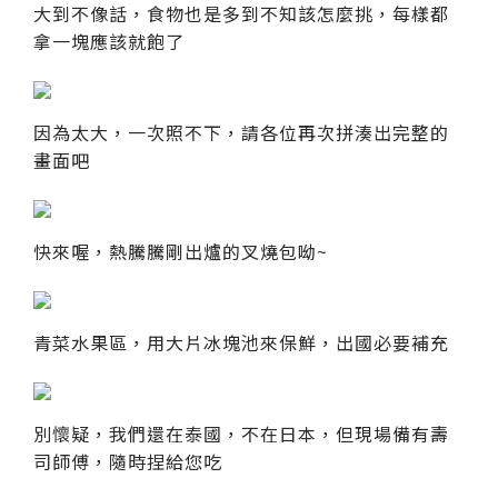
大到不像話，食物也是多到不知該怎麼挑，每樣都
拿一塊應該就飽了
因為太大，一次照不下，請各位再次拼湊出完整的
畫面吧
快來喔，熱騰騰剛出爐的叉燒包呦~
青菜水果區，用大片冰塊池來保鮮，出國必要補充
別懷疑，我們還在泰國，不在日本，但現場備有壽
司師傅，隨時捏給您吃