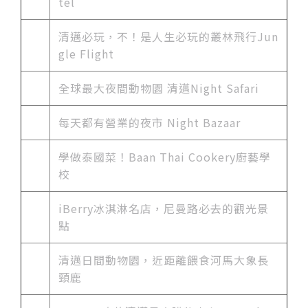
tel
清邁必玩，不！是人生必玩的叢林飛行Jun
gle Flight
全球最大夜間動物園 清邁Night Safari
每天都有營業的夜市 Night Bazaar
學做泰國菜！Baan Thai Cookery廚藝學
校
iBerry冰淇淋名店，尼曼路必去的觀光景
點
清邁日間動物園，近距離餵食河馬大象長
頸鹿