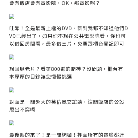
會有飯店會有電影院，OK，那電影呢？
哇靠！全是最新上檔的DVD，新到我都不知道他們D
VD已經出了，如果你不想在公共電影院看，你也可
以借回房間看，最多借三片，免費跟櫃台登記即可
想回顧老片？看第800遍的賭神？沒問題，櫃台有一
本厚厚的目錄讓您慢慢挑選
對面是一間超大的英倫風交誼聽，這間飯店的公設
層出不窮啊
最傻眼的來了！是一間網咖！裡面所有的電腦都連