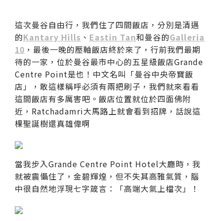
這次曼谷自由行，我們住了四間飯店，分別是清邁
的
Kantary Hills
、
Eastin Tan
和曼谷的
Galleria
10
，最後一晚的壓軸飯店終於來了，行前我們最期
待的一家，位於曼谷最市中心的五星級飯店Grande
Centre Point是也！中文名叫「曼谷中央帝寶飯
店」，敢這樣稱呼必須有兩把刷子，我們就來看看
這間飯店有多厲害吧。飯店位置就位於四面佛附
近，Ratchadamri大馬路上就會看到招牌，話說這
棵聖誕樹還真雄偉啊
當我步入Grande Centre Point Hotel大廳時，我
就被震懾住了，金碧輝煌，但不失其高雅氣質，腦
中很自然地浮現七字箴言：「高端大氣上檔次」！