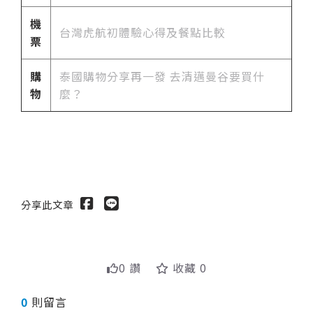
機
台灣
虎航初體驗心得及餐點比較
票
購
泰國購物分享再一發 去清邁曼谷要買什
物
麼？
分享此文章
0 讚
收藏 0
0
則留言