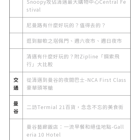
Snoopy攻佔清邁最大購物中心Central Fe
stival
尼曼路有什麼好玩的？值得去的？
逛到腳軟之塔佩門、週六夜市、週日夜市
清邁有什麼好玩的？附Zipline「鋼索飛
行」大比較
交
從清邁到曼谷的夜間巴士-NCA First Class
通
豪華頭等艙
曼
二訪Termial 21百貨，念念不忘的美食街
谷
曼谷藝廊飯店：一流早餐和絕佳地點-Gall
eria 10 Hotel