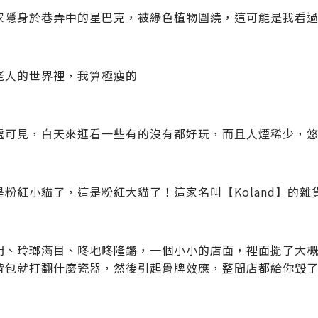
家隱身於巷弄中的星巴克，被綠色植物圍繞，這可能是我看過最清
老人的世界裡，我算極瘦的
處可見，白天來逛看一些有的沒有都好玩，而且人煙稀少，
是粉紅小貓了，這是粉紅大貓了！這家名叫【Koland】的
門、玲瑯滿目、咚地咚隆鏘，一個小小的店面，裡面擺了大概
背包就打翻什麼瓷器，然後引起骨牌效應，整間店都給你毀