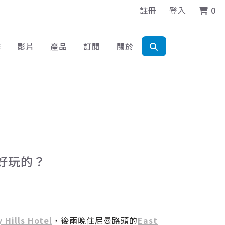
註冊
登入
0
作
影片
產品
訂閱
關於
麼好玩的？
 Hills Hotel
，後兩晚住尼曼路頭的
East