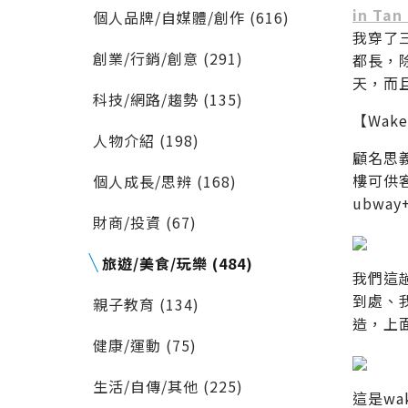
in Tan
個人品牌/自媒體/創作 (616)
我穿了三
創業/行銷/創意 (291)
都長，
天，而
科技/網路/趨勢 (135)
【Wakeu
人物介紹 (198)
顧名思
樓可供
個人成長/思辨 (168)
ubw
財商/投資 (67)
旅遊/美食/玩樂 (484)
我們這
到處、
親子教育 (134)
造，上
健康/運動 (75)
生活/自傳/其他 (225)
這是w