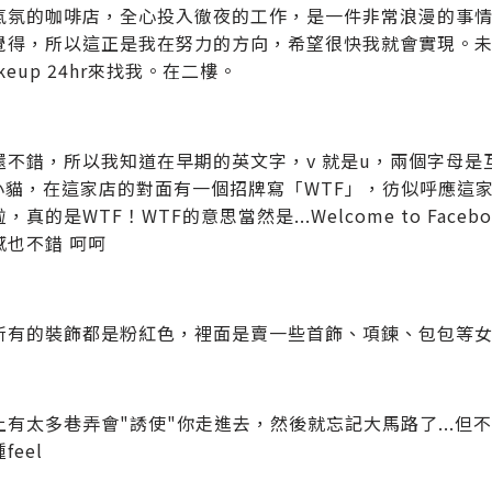
氣氛的咖啡店，全心投入徹夜的工作，是一件非常浪漫的事
覺得，所以這正是我在努力的方向，希望很快我就會實現。
keup 24hr來找我。在二樓。
還不錯，所以我知道在早期的英文字，v 就是u，兩個字母
.小貓，在這家店的對面有一個招牌寫「WTF」，彷似呼應這家粉
，真的是WTF！WTF的意思當然是...Welcome to Fa
感也不錯 呵呵
所有的裝飾都是粉紅色，裡面是賣一些首飾、項鍊、包包等
上有太多巷弄會"誘使"你走進去，然後就忘記大馬路了...
feel