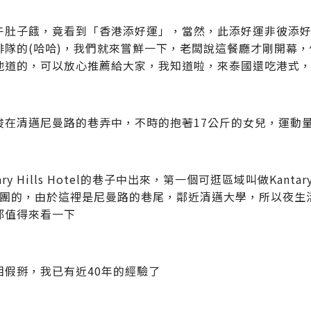
午肚子餓，竟看到「香港添好運」，當然，此添好運非彼添
排隊的(哈哈)，我們就來嘗鮮一下，老闆說這餐廳才剛開幕
地道的，可以放心推薦給大家，我知道啦，來泰國還吃港式
梭在清邁尼曼路的巷弄中，不時的抱著17公斤的女兒，運動
tary Hills Hotel的巷子中出來，第一個可逛區域叫做Kant
y集團的，由於這裡是尼曼路的巷尾，鄰近清邁大學，所以夜生活十分精
都值得來看一下
相假掰，我已有近40年的經驗了