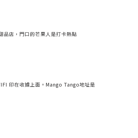
點的甜品店，門口的芒果人是打卡熱點
 印在收據上面。Mango Tango地址是