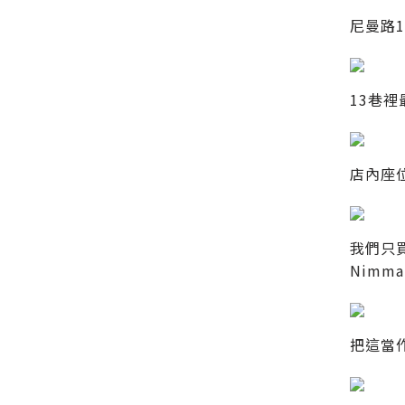
尼曼路
13巷裡
店內座
我們只買
Nimman
把這當