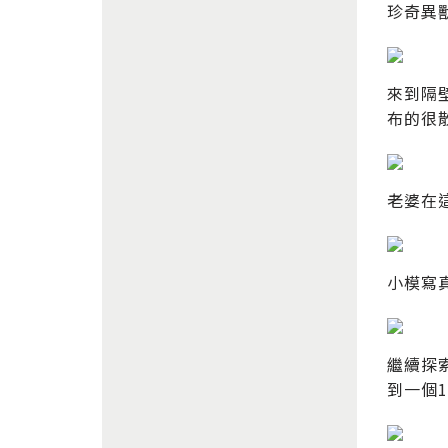
珍奇異
來到隔
布的很
老婆在
小模寫
繼續探
到一個