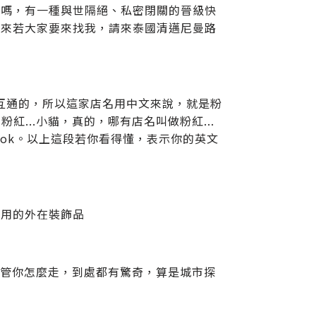
情嗎，有一種與世隔絕、私密閉關的晉級快
未來若大家要來找我，請來泰國清邁尼曼路
是互通的，所以這家店名用中文來說，就是粉
紅...小貓，真的，哪有店名叫做粉紅...
cebook。以上這段若你看得懂，表示你的英文
女用的外在裝飾品
但不管你怎麼走，到處都有驚奇，算是城市探