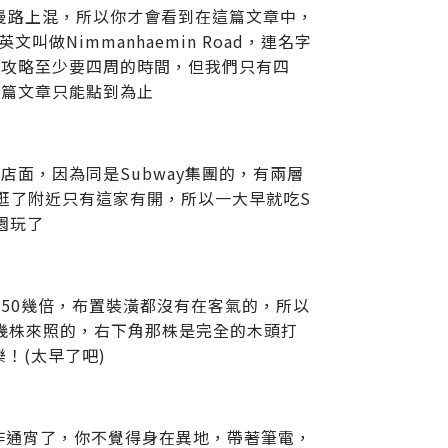
曼路上混，所以你才會看到在這篇文章中，
做Nimmanhaemin Road，連名字
全攻略至少要四周的時間，但我們只有四
本篇文章只能點到為止
店面，因為同是Subway集團的，有兩層
逛了附近只有這家有開，所以一大早就吃S
園玩了
50幾倍，布置裝潢都沒有在客氣的，所以
抓幾株來照的，右下角那株是完全的木頭打
！(太早了吧)
經工作通宵了，你不覺得身在異地，帶著筆電，