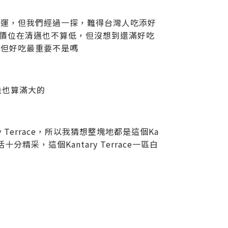
好運，但我們經過一探，難得台灣人吃添好
，價位在清邁也不算低，但沒想到還滿好吃
，但好吃最重要不是嗎
量也算滿大的
ary Terrace，所以我猜想整塊地都是這個Ka
采，這個Kantary Terrace一區白