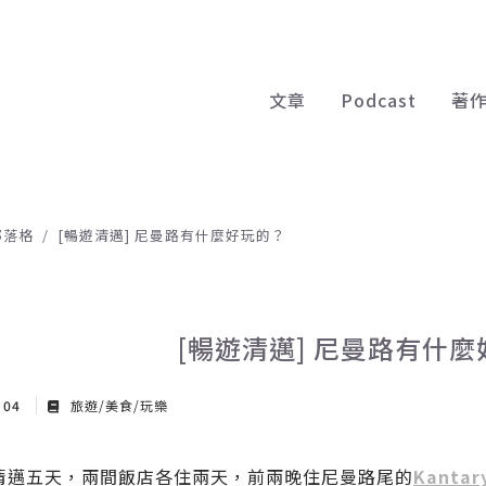
文章
Podcast
著
部落格
[暢遊清邁] 尼曼路有什麼好玩的？
[暢遊清邁] 尼曼路有什
r 04
旅遊/美食/玩樂
清邁五天，兩間飯店各住兩天，前兩晚住尼曼路尾的
Kantary