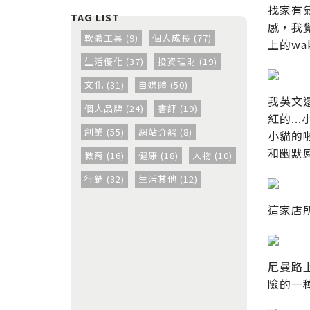
找家有
感，我
軟體工具 (9)
個人成長 (77)
上的wa
生活優化 (37)
投資理財 (19)
文化 (31)
自媒體 (50)
我英文
個人品牌 (24)
書評 (19)
紅的..
創業 (55)
網站介紹 (8)
小貓的啦
和幽默
教育 (16)
健康 (18)
人物 (10)
行銷 (32)
生活其他 (12)
這家店
尼曼路
險的一種