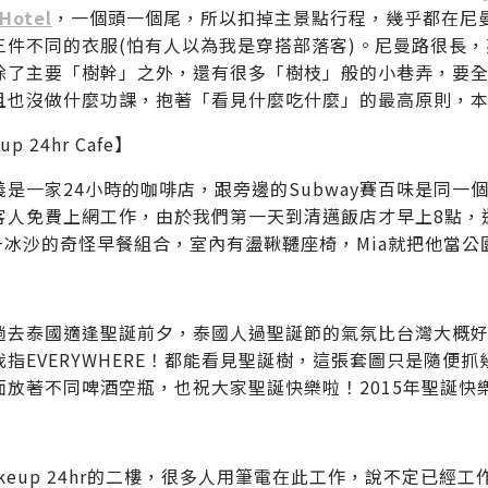
 Hotel
，一個頭一個尾，所以扣掉主景點行程，幾乎都在尼
件不同的衣服(怕有人以為我是穿搭部落客)。尼曼路很長，英文叫
除了主要「樹幹」之外，還有很多「樹枝」般的小巷弄，要
且也沒做什麼功課，抱著「看見什麼吃什麼」的最高原則，
p 24hr Cafe】
義是一家24小時的咖啡店，跟旁邊的Subway賽百味是同一個
客人免費上網工作，由於我們第一天到清邁飯店才早上8點，
ay+冰沙的奇怪早餐組合，室內有盪鞦韆座椅，Mia就把他當公
趟去泰國適逢聖誕前夕，泰國人過聖誕節的氣氛比台灣大概好
我指EVERYWHERE！都能看見聖誕樹，這張套圖只是隨便
面放著不同啤酒空瓶，也祝大家聖誕快樂啦！2015年聖誕快樂
akeup 24hr的二樓，很多人用筆電在此工作，說不定已