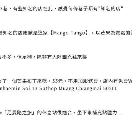
13巷，有些知名的店在此，感覺每條巷子都有"知名的店"
最知名的店應該是這家【Mango Tango】，以芒果為賣
位不多，但足夠，除非有大陸團兇猛來襲
了一個芒果布丁來吃，55元，不用加服務費，店內有免費WIFI
haemin Soi 13 Suthep Muang Chiangmai 50200
作「尼曼路之旅」的休息站很適合，坐下來補充點體力...