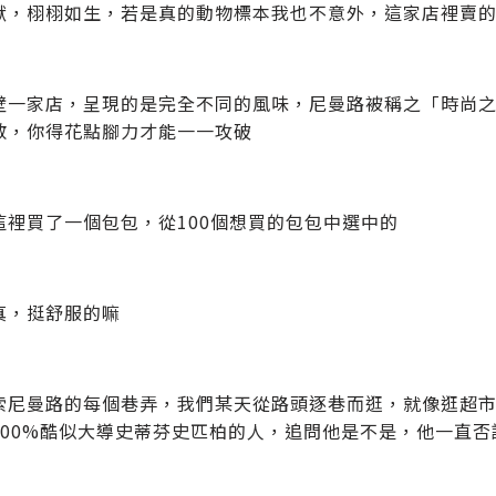
獸，栩栩如生，若是真的動物標本我也不意外，這家店裡賣
壁一家店，呈現的是完全不同的風味，尼曼路被稱之「時尚
散，你得花點腳力才能一一攻破
這裡買了一個包包，從100個想買的包包中選中的
真，挺舒服的嘛
索尼曼路的每個巷弄，我們某天從路頭逐巷而逛，就像逛超
100%酷似大導史蒂芬史匹柏的人，追問他是不是，他一直否