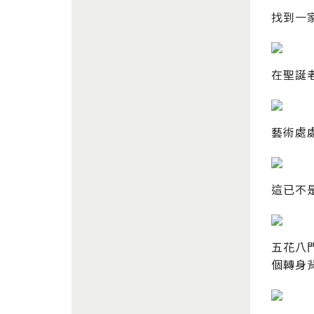
找到一
在聖誕
藝術處
這已不
五花八
個轉身