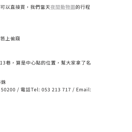
程可以直接買，我們當天
夜間動物園
的行程
籬笆上偷窺
於尼曼路13巷，算是中心點的位置，幫大家拿了名
0泰銖
0200 / 電話Tel: 053 213 717 / Email: