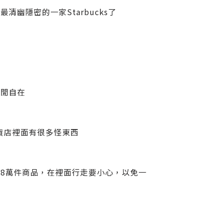
幽隱密的一家Starbucks了
悠閒自在
雜貨店裡面有很多怪東西
8萬件商品，在裡面行走要小心，以免一
了