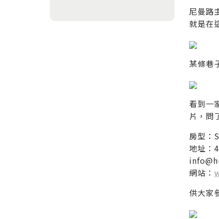
尼曼路
就是在
某條巷
看到一家
片，問
房型：Su
地址：4 s
info@
網站：
供大家