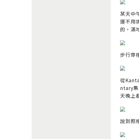
某天中
運不用
的，滿
步行穿
從Kan
ntar
天晚上
說到照