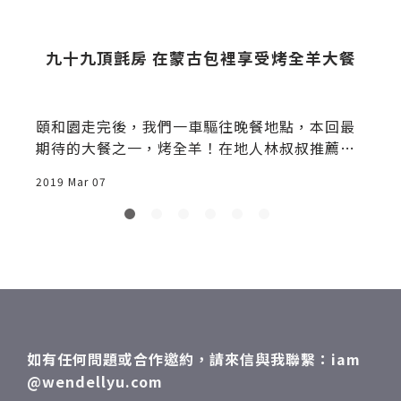
站
九十九頂氈房 在蒙古包裡享受烤全羊大餐
頤和園走完後，我們一車驅往晚餐地點，本回最
期待的大餐之一，烤全羊！在地人林叔叔推薦的
「九十九頂氈房」，我們好像訂 5:00 ，但我們
2019 Mar 07
2
4:50 就到了，可見我們多迫不急待。彩虹拱門進
來是停車場，一間一間的蒙古包座落整個大草
原，彷彿來到了蒙古，今晚我們要大口吃肉，大
口喝酒！九十九頂氈房，99頂氈房烤全羊，中關
村美食。
如有任何問題或合作邀約，請來信與我聯繫：iam
之一。 
@wendellyu.com