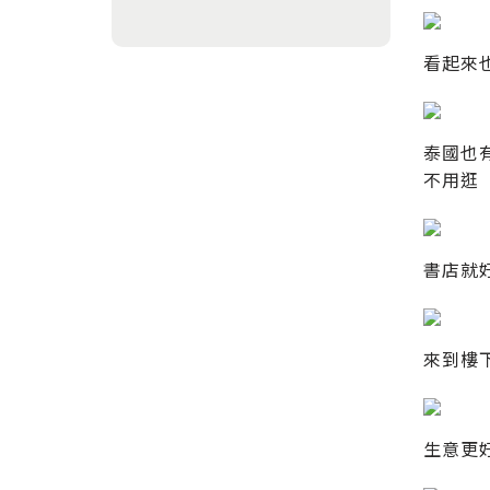
看起來
泰國也
不用逛
書店就
來到樓
生意更