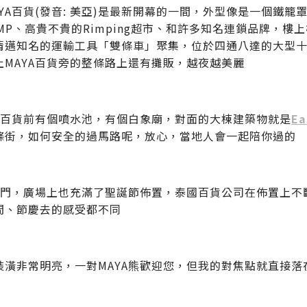
AYA百貨(發音: 美亞)是最新開幕的一間，外型像是一個鐵
AMP、高貴不貴的Rimping超市、和許多知名連鎖品牌，
清邁知名的運輸工具「雙條車」聚集，位於四通八達的大型
上MAYA百貨旁的整條路上還有攤販，越夜越美麗
YA百貨前有個噴水池，有個白象廟，對面的大棟建築物就是
Ea
條街，如何安全的過馬路呢，放心，當地人會一起陪你過的
A正門，廣場上也充滿了聖誕節佈置，泰國百貨公司在佈置上不
間、節慶去的感受都不同
裝潢非常明亮，一對MAYA熊歡迎您，但我的對焦點就直接落