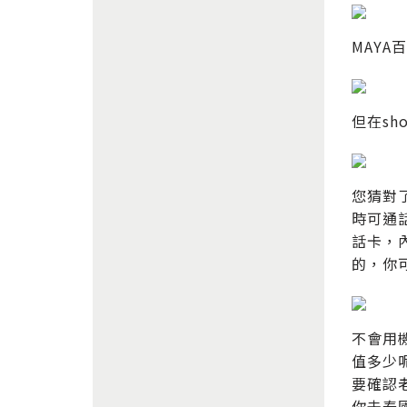
MAY
但在s
您猜對
時可通
話卡，
的，你
不會用
值多少
要確認
你去泰