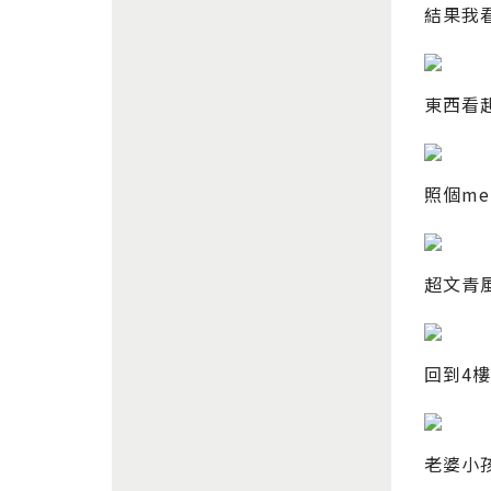
結果我
東西看起
照個m
超文青
回到4
老婆小