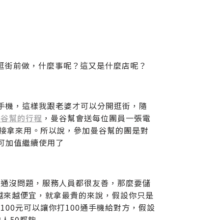
在逛街前做，什麼事呢？這又是什麼店呢？
國手機，這樣我跟老婆才可以分開逛街，隨
曼谷幫的行程
，曼谷幫會送每位團員一張電
直接拿來用。所以說，參加曼谷幫的團是對
可加值繼續使用了
溝通沒問題，服務人員都很友善，那麼要儲
後越來越便宜，就拿最貴的來說，假設你只是
00元可以讓你打100通手機給對方，假設
人50都夠