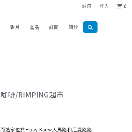
註冊
登入
0
作
影片
產品
訂閱
關於
咖啡/RIMPING超市
家位於Huay Kaew大馬路和尼曼路路