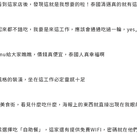
看到這家店後，發現這就是我想要的啦！泰國清邁真的就有
來都不錯吃，我要是來這工作，應該會通通吃過一輪，yes, one o
enu給大家瞧瞧，價錢真便宜，泰國人真幸福啊
風格的裝潢，坐在這工作必定靈感十足
樓美食街，看見什麼吃什麼，海報上的東西就直接出現在我眼
孩選擇吃「自助餐」，這家還有提供免費WIFI，密碼就在他