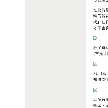
在此提
料傳輸
網」在
才不會
肚子有點
(不是才
FUJ
知道C
五樓有
術家、