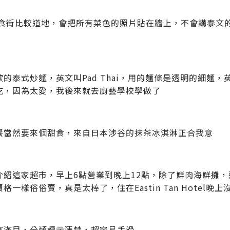
美食街比較道地，會把所有菜色的照片貼在牆上，不會講泰文
的泰式炒麵，英文叫Pad Thai，用的麵條是透明的細麵，英文叫
吃，因為太愛，我後來就去廚藝學校學做了
餐當然要來個甜食，來自日本涉谷的抹茶冰淇淋正合我意
介紹這家超市，早上6點營業到晚上12點，除了鮮肉海鮮攤
格一樣俗俗賣，真是太棒了，住在Eastin Tan Hote
瑯滿目，分類標示清楚，超容易手滑