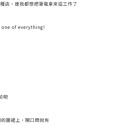
這種店，連我都想把筆電拿來這工作了
f everything!
前吧
們的圍裙上，開口問就有