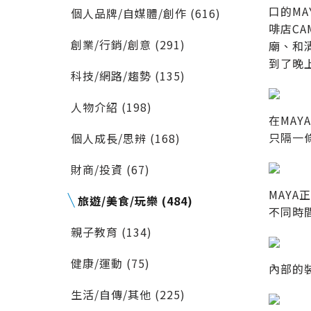
口的M
個人品牌/自媒體/創作 (616)
啡店C
創業/行銷/創意 (291)
廟、和
到了晚
科技/網路/趨勢 (135)
人物介紹 (198)
在MA
只隔一
個人成長/思辨 (168)
財商/投資 (67)
MAY
旅遊/美食/玩樂 (484)
不同時
親子教育 (134)
健康/運動 (75)
內部的
生活/自傳/其他 (225)