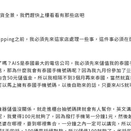
A百貨全景，我們趕快上樓看看有那些店吧
hopping之前，我必須先來這家店處理一些事，這件事必須
了嗎？AIS是泰國最大的電信公司，我必須先來儲值我的泰
話，那為什麼我會有泰國手機號碼呢？因為我九月份參加了
內含50元儲值金，所以我相隔不到3個月再來泰國，當然就
可以馬上擁有泰國手機號碼，以後自助來的話，只要來AIS就
機器儲值沒關係，就走進櫃台抽號碼牌就會有人幫你，英文
呢，我覺得100元就夠了，因為撥打手機第一分鐘1元，然
老婆在哪裡，要到哪裡集合，一分鐘之內一定可以講完，所以1
國5天的話，100通電話絕對夠，所以儲值100就夠了，省話的