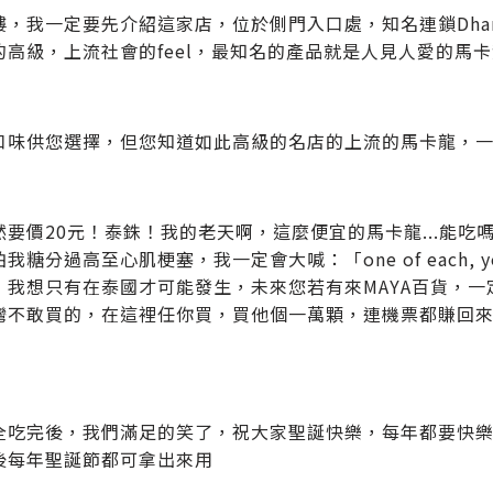
，我一定要先介紹這家店，位於側門入口處，知名連鎖Dhara Dh
的高級，上流社會的feel，最知名的產品就是人見人愛的馬
口味供您選擇，但您知道如此高級的名店的上流的馬卡龍，
然要價20元！泰銖！我的老天啊，這麼便宜的馬卡龍...能
我糖分過高至心肌梗塞，我一定會大喊：「one of each, yes, 
，我想只有在泰國才可能發生，未來您若有來MAYA百貨，
灣不敢買的，在這裡任你買，買他個一萬顆，連機票都賺回
全吃完後，我們滿足的笑了，祝大家聖誕快樂，每年都要快
後每年聖誕節都可拿出來用