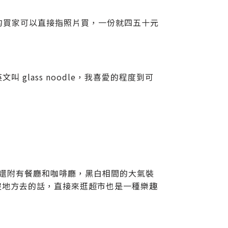
的買家可以直接指照片買，一份就四五十元
 glass noodle，我喜愛的程度到可
，還附有餐廳和咖啡廳，黑白相間的大氣裝
l晚上沒地方去的話，直接來逛超市也是一種樂趣