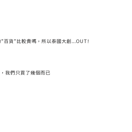
貨"比較貴嗎，所以泰國大創...OUT!
緻，我們只買了幾個而已