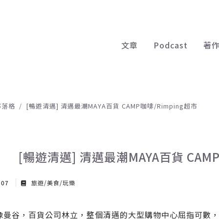
文章
Podcast
著
部落格
[暢遊清邁] 清邁最潮MAYA百貨 CAMP咖啡/Rimping超市
[暢遊清邁] 清邁最潮MAYA百貨 CAMP
 07
旅遊/美食/玩樂
像曼谷，百貨公司林立，整個清邁的大型購物中心屈指可數，而這