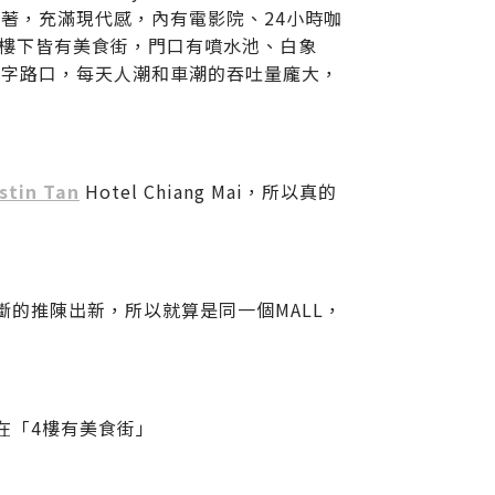
籠罩著，充滿現代感，內有電影院、24小時咖
樓上樓下皆有美食街，門口有噴水池、白象
十字路口，每天人潮和車潮的吞吐量龐大，
stin Tan
Hotel Chiang Mai，所以真的
斷的推陳出新，所以就算是同一個MALL，
在「4樓有美食街」