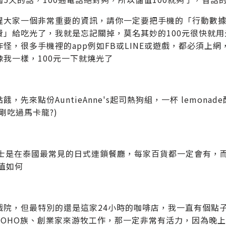
醒大家一個非常重要的資訊，請你一定要把手機的「行動數據
費」給吃光了，我就是忘記關掉，莫名其妙的100元很快就用
作怪，很多手機裡的app例如FB或LINE或遊戲，都必須上
像我一樣，100元一下就燒光了
餓，先來點份AuntieAnne's起司熱狗組，一杯 lemo
剛吃過馬卡龍?)
I富士是在泰國最常見的日式連鎖餐廳，每家百貨都一定會有，
P值如何
戲院，但最特別的還是這家24小時的咖啡店，我一直有個點
SOHO族、創業家來游牧工作，那一定非常有活力，因為晚