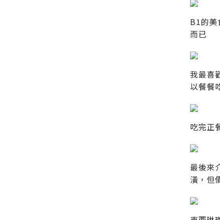
B1的
而已
我最喜歡
以餐餐
吃完正
最後來
潢，但價
東西琳