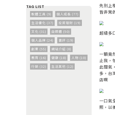
先別上樓
皆非常
軟體工具 (9)
個人成長 (77)
生活優化 (37)
投資理財 (19)
文化 (31)
自媒體 (50)
超級多
個人品牌 (24)
書評 (19)
創業 (55)
網站介紹 (8)
一顆竟
教育 (16)
健康 (18)
人物 (10)
止我，怕
此闊氣
行銷 (32)
生活其他 (12)
多，台
店啊
一口氣
照，以