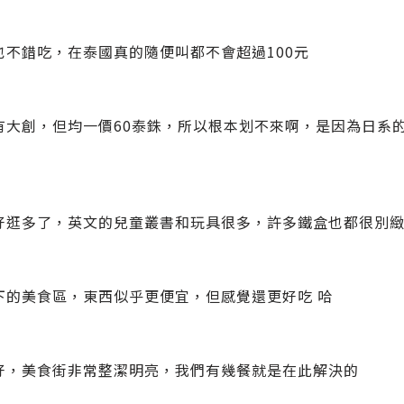
也不錯吃，在泰國真的隨便叫都不會超過100元
有大創，但均一價60泰銖，所以根本划不來啊，是因為日系的"百
好逛多了，英文的兒童叢書和玩具很多，許多鐵盒也都很別
下的美食區，東西似乎更便宜，但感覺還更好吃 哈
好，美食街非常整潔明亮，我們有幾餐就是在此解決的