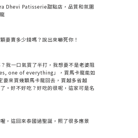
evi Patisserie甜點店，品質和氛圍
卡龍
一顆要賣多少錢嗎？說出來嚇死你！
吃嗎？我一口氣買了半打，我想要不是老婆阻
one of everything」，買馬卡龍能如
一定要來買幾顆馬卡龍回去，買越多省越
來了。好不好吃？好吃的很呢，這家可是名
樂喔，這回來泰國過聖誕，照了很多應景