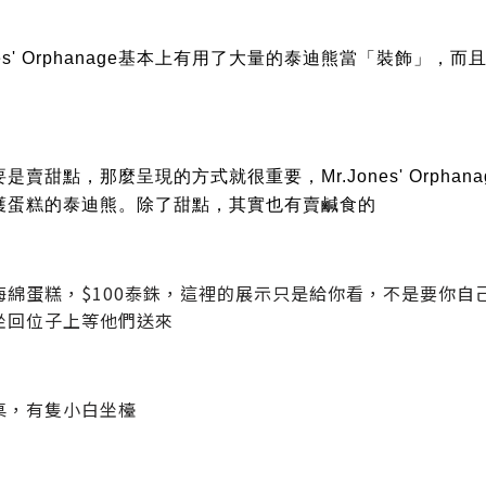
ones' Orphanage基本上有用了大量的泰迪熊當「裝飾
是賣甜點，那麼呈現的方式就很重要，Mr.Jones' Orph
護蛋糕的泰迪熊。除了甜點，其實也有賣鹹食的
海綿蛋糕，$100泰銖，這裡的展示只是給你看，不是要你
坐回位子上等他們送來
桌，有隻小白坐檯