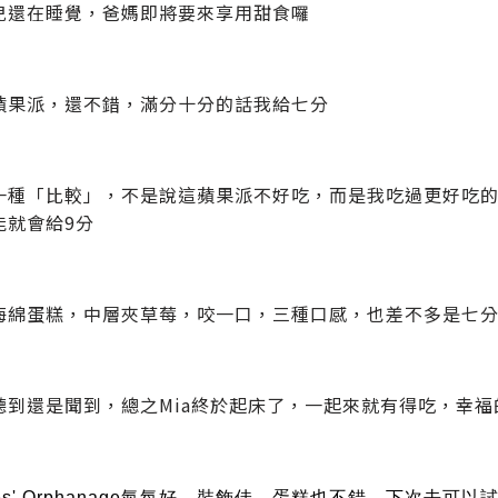
兒還在睡覺，爸媽即將要來享用甜食囉
蘋果派，還不錯，滿分十分的話我給七分
一種「比較」，不是說這蘋果派不好吃，而是我吃過更好吃
能就會給9分
海綿蛋糕，中層夾草莓，咬一口，三種口感，也差不多是七
聽到還是聞到，總之Mia終於起床了，一起來就有得吃，幸福
ones' Orphanage氣氛好、裝飾佳、蛋糕也不錯，下次