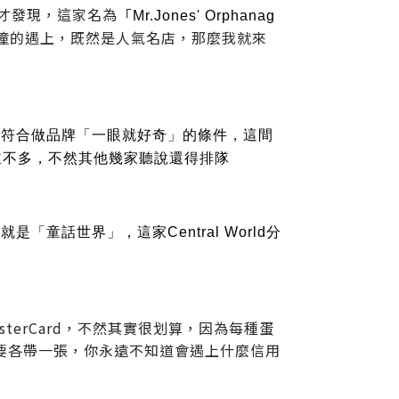
台才發現，這家名為「
Mr.Jones' Orphanag
撞的遇上，既然是人氣名店，那麼我就來
的名字，符合做品牌「一眼就好奇」的條件，這間
人潮並不多，不然其他幾家聽說還得排隊
就是「童話世界」，這家Central World分
sterCard，不然其實很划算，因為每種蛋
用卡都要各帶一張，你永遠不知道會遇上什麼信用