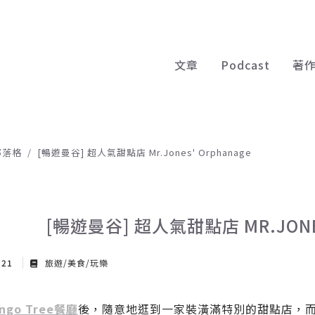
文章
Podcast
著
部落格
[暢遊曼谷] 超人氣甜點店 Mr.Jones' Orphanage
[暢遊曼谷] 超人氣甜點店 MR.JONES
 21
旅遊/美食/玩樂
ngo Tree餐廳
後，隨意地逛到一家裝潢滿特別的甜點店，