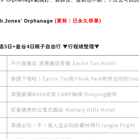
(更新：已永久停業)
r.Jones' Orphanage
清邁5日+曼谷4日親子自由行 ▼行程總整理▼
不只是飯店 清邁飯店首選-Eastin Tan Hotel
泰國下雪啦！Eastin Tan和Think Park跨界合作的Snow 
清邁最潮MAYA百貨 CAMP咖啡/Rimping超市
尼曼路旁的公寓式飯店-Kantary Hills Hotel
清邁必玩，不！是人生必玩的叢林飛行Jungle Flight