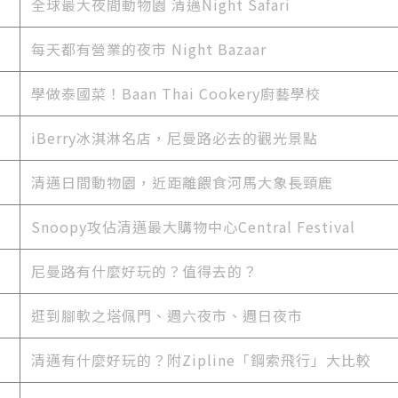
全球最大夜間動物園 清邁Night Safari
每天都有營業的夜市 Night Bazaar
學做泰國菜！Baan Thai Cookery廚藝學校
iBerry冰淇淋名店，尼曼路必去的觀光景點
清邁日間動物園，近距離餵食河馬大象長頸鹿
Snoopy攻佔清邁最大購物中心Central Festival
尼曼路有什麼好玩的？值得去的？
逛到腳軟之塔佩門、週六夜市、週日夜市
清邁有什麼好玩的？附Zipline「鋼索飛行」大比較