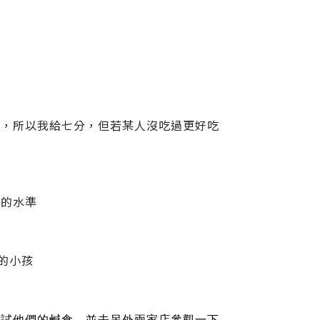
的，所以我給七分，但若某人沒吃過更好吃
分的水準
的小孩
去可以試試他們的鹹食，並去另外兩家店參觀一下