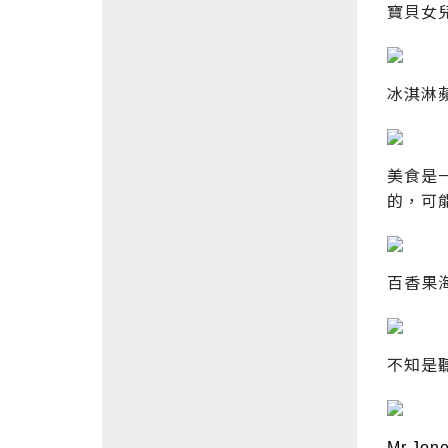
寶貝女
冰淇淋
美食是
的，可
百香果
不知是
Mr.J