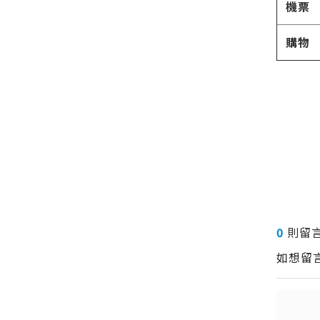
機票
購物
0
則留
如想留