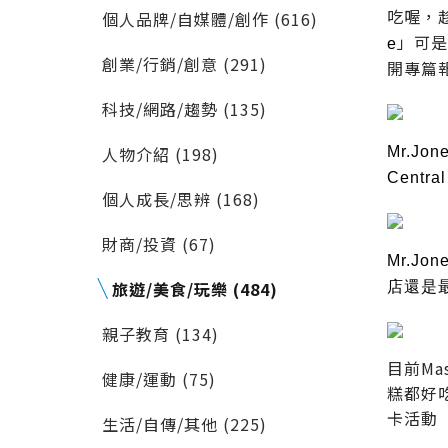
吃喔，
個人品牌/自媒體/創作 (616)
」可
e
創業/行銷/創意 (291)
開專篇
科技/網路/趨勢 (135)
人物介紹 (198)
Mr.J
Cent
個人成長/思辨 (168)
財商/投資 (67)
Mr.J
旅遊/美食/玩樂 (484)
店還是
親子教育 (134)
目前Ma
健康/運動 (75)
糕都好吃
卡活動
生活/自傳/其他 (225)