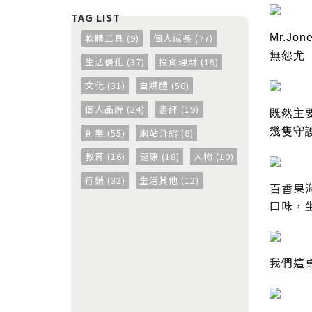
軟體工具 (9)
個人成長 (77)
Mr.J
無怨尤
生活優化 (37)
投資理財 (19)
文化 (31)
自媒體 (50)
個人品牌 (24)
書評 (19)
既然主要
幾隻守
創業 (55)
網站介紹 (8)
教育 (16)
健康 (18)
人物 (10)
行銷 (32)
生活其他 (12)
百香果
口味，
我們這