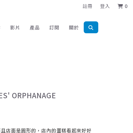
註冊
登入
0
作
影片
產品
訂閱
關於
' ORPHANAGE
而且店面是圓形的，店內的蛋糕看起來好好