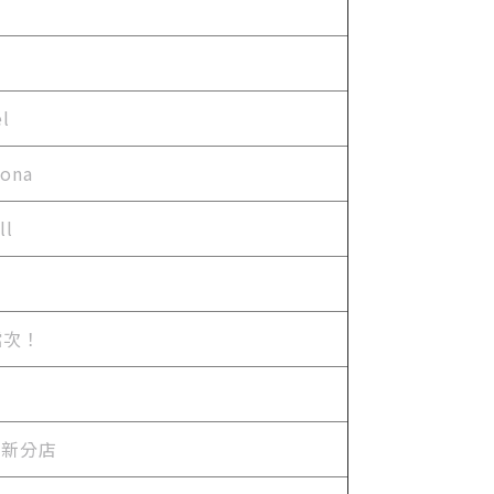
l
ona
ll
上檔次！
ld最新分店