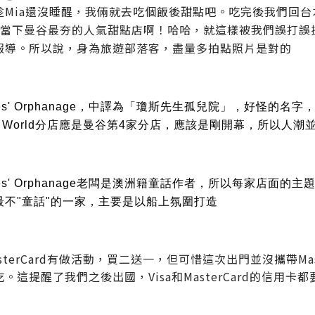
趁Mia還沒睡醒，我倆就去吃個飯後甜點吧。吃完後我們回
是當下曼谷最夯的人氣甜點店啊！哈哈，就這樣被我們誤打誤
報導。所以說，身為旅遊部落客，盡量多拍點照片是對的
ones' Orphanage，中譯為「瓊斯先生孤兒院」，好怪
ral World分店應是曼谷第4家分店，應該是剛開幕，所以
ones' Orphanage老闆是澳洲籍童話作者，所以每家店面的主題
最不"童話"的一家，主要是以船上氛圍打造
sterCard有做活動，買二送一，但可惜這次出門並沒攜帶Ma
。這提醒了我們之後出國，Visa和MasterCard的信