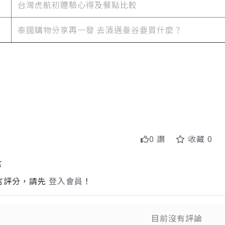
台灣
虎航初體驗心得及餐點比較
泰國購物分享再一發 去清邁曼谷要買什麼？
0 讚
收藏 0
言
言評分，請先
登入會員
！
目前沒有評論