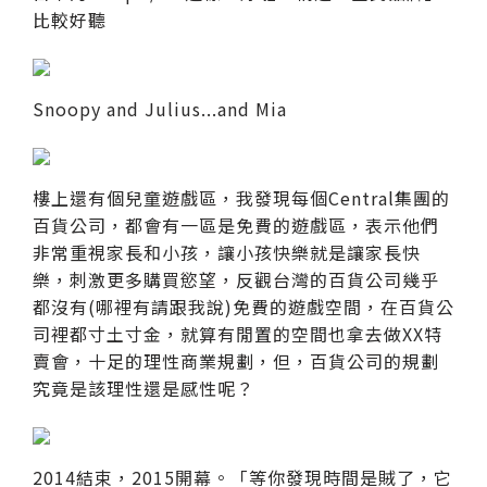
比較好聽
Snoopy and Julius...and Mia
樓上還有個兒童遊戲區，我發現每個Central集團的
百貨公司，都會有一區是免費的遊戲區，表示他們
非常重視家長和小孩，讓小孩快樂就是讓家長快
樂，刺激更多購買慾望，反觀台灣的百貨公司幾乎
都沒有(哪裡有請跟我說)免費的遊戲空間，在百貨公
司裡都寸土寸金，就算有閒置的空間也拿去做XX特
賣會，十足的理性商業規劃，但，百貨公司的規劃
究竟是該理性還是感性呢？
2014結束，2015開幕。「等你發現時間是賊了，它