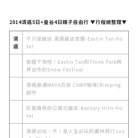
2014清邁5日+曼谷4日親子自由行 ▼行程總整理▼
清
不只是飯店 清邁飯店首選-Eastin Tan Ho
邁
tel
泰國下雪啦！Eastin Tan和Think Park跨
界合作的Snow Festival
清邁最潮MAYA百貨 CAMP咖啡/Rimping
超市
尼曼路旁的公寓式飯店-Kantary Hills Ho
tel
清邁必玩，不！是人生必玩的叢林飛行Jun