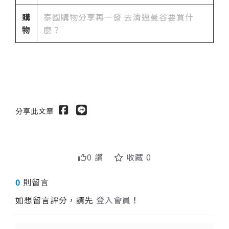
購
泰國購物分享再一發 去清邁曼谷要買什
物
麼？
分享此文章
0 讚
收藏 0
0
則留言
如想留言評分，請先
登入會員
！