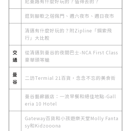
尼曼路有什麼好玩的？值得去的？
逛到腳軟之塔佩門、週六夜市、週日夜市
清邁有什麼好玩的？附Zipline「鋼索飛
行」大比較
交
從清邁到曼谷的夜間巴士-NCA First Class
通
豪華頭等艙
曼
二訪Termial 21百貨，念念不忘的美食街
谷
曼谷藝廊飯店：一流早餐和絕佳地點-Gall
eria 10 Hotel
Gateway百貨和小孩遊樂天堂Molly Fanta
sy和Kidzooona