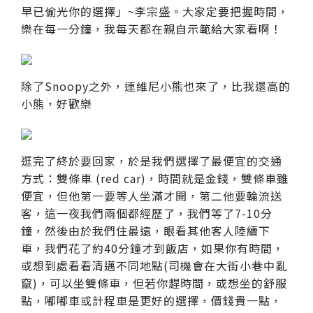
早已偷光你的選擇」~李宗盛。大家定要把握時間，
樂在每一分鐘，我每天都在親自示範給大家看啊！
除了Snoopy之外，連維尼小熊也來了，比我還高的
小熊，好歡樂
逛完了終於要回家，於是我們選擇了最便宜的交通
方式：雙條車 (red car)，時間就是金錢，雙條車雖
便宜，但他第一要等人坐滿才開，第二他要輪流送
客，這一夜我們兩個都經歷了，我們等了7-10分
鐘，然後由於我們住最遠，眼看其他客人陸續下
車，我們花了約40分鐘才到飯店，如果你有時間，
或想到處看看清邁不同地點(司機會在大街小巷中亂
竄)，可以坐雙條車，但若你趕時間，或想坐的舒服
點，嘟嘟車或計程車是更好的選擇，價錢貴一點，