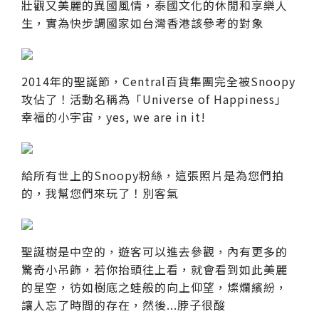
壯觀又美麗的異國風情，泰國文化的休閒和享樂人
生，實為快步調國家如台灣香港該參考的對象
2014年的聖誕節，Central百貨集團完全被Snoopy
攻佔了！活動名稱為「Universe of Happiness」
幸福的小宇宙，yes, we are in it!
給所有世上的Snoopy粉絲，這張照片是為您們拍
的，我幫您們來玩了！別客氣
聖誕樹是中空的，遊客可以進去參觀，內有更多的
驚奇小吊飾，若你抬頭往上看，就會看到如此美麗
的星空，彷如樹底之蛙般的向上仰望，燦爛繽紛，
讓人忘了時間的存在，然後...脖子很酸