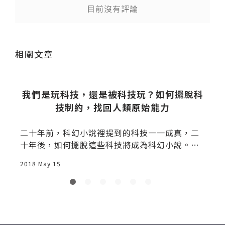
目前沒有評論
送出
相關文章
機
我們是玩科技，還是被科技玩？如何擺脫科
技制約，找回人類原始能力
之
二十年前，科幻小說裡提到的科技一一成真，二
十年後，如何擺脫這些科技將成為科幻小說。科
技會讓人變懶、變弱，而趨勢更是不利於我們，
2018 May 15
2
日
再下幾代，科技制約已是出生預設值，如何對抗
他們將成為一門顯學。光說不練是不行的，我自
己要從今年開始擺脫科技的制約，以下是我正在
或計畫做的嘗試，如果你也覺得自己健康狀態每
況愈下，我們需要數據解毒課程(Data Detox)，