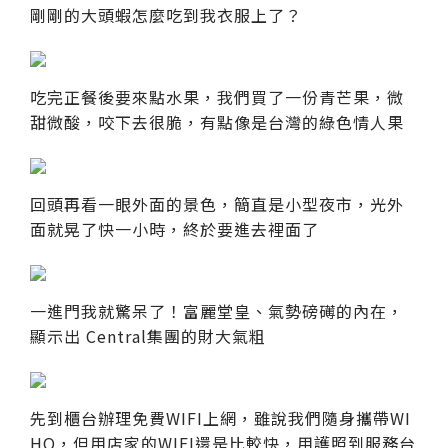
剛剛的大頭蝦怎麼吃到我衣服上了？
吃完正餐後要來點水果，我們買了一份青芒果，微
甜微酸，咬下去很脆，有點像是台灣的綠色情人果
回頭再看一眼外面的景色，簡直是小型夜市，光外
面就晃了快一小時，終於要進去裡面了
一進門我就驚呆了！富麗堂皇、氣勢磅礡的內在，
顯示出 Central集團的財大氣粗
先到櫃台辦理免費WIFI上網，雖說我們隨身攜帶WI
HO，但用店家的WIFI還是比較快，用護照到服務台