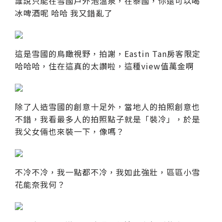
誰說只能在雪國戶外泡溫泉，在泰國，你還可以喝
冰啤酒呢 哈哈 我又錯亂了
這是雪國的鳥瞰視野，拍謝，Eastin Tan房客限定
哈哈哈，住在這真的太讚啦，這種view值萬金啊
除了人造雪國的創意十足外，當地人的拍照創意也
不錯，我看最多人的拍照點子就是「裝冷」，於是
我父女倆也來裝一下，像嗎？
不冷不冷，我一點都不冷，我如此強壯，區區小雪
花能奈我何？