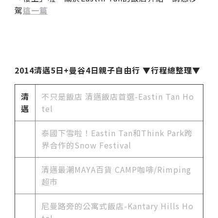
駕
這一篇
2014清邁5日+曼谷4日親子自由行 ▼行程總整理▼
清
不只是飯店 清邁飯店首選-Eastin Tan Ho
邁
tel
泰國下雪啦！Eastin Tan和Think Park跨
界合作的Snow Festival
清邁最潮MAYA百貨 CAMP咖啡/Rimping
超市
尼曼路旁的公寓式飯店-Kantary Hills Ho
tel