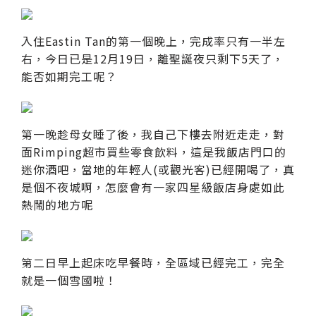
入住Eastin Tan的第一個晚上，完成率只有一半左
右，今日已是12月19日，離聖誕夜只剩下5天了，
能否如期完工呢？
第一晚趁母女睡了後，我自己下樓去附近走走，對
面Rimping超市買些零食飲料，這是我飯店門口的
迷你酒吧，當地的年輕人(或觀光客)已經開喝了，真
是個不夜城啊，怎麼會有一家四星級飯店身處如此
熱鬧的地方呢
第二日早上起床吃早餐時，全區域已經完工，完全
就是一個雪國啦！