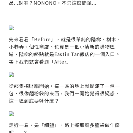
品...對吧？NONONO，不只這麼簡單...
先來看看「Before」，就是很單純的階梯、樹木、
小巷弄、個性商店、也算是一個小清新的購物區
域，階梯的終點就是Eastin Tan飯店的一個入口。
等下我們就會看到「After」
從那隻招財貓開始，這一區的地上就擺滿了一包一
包，很像麵粉袋的東西，我們一開始覺得很疑惑，
這一區到底要幹什麼？
走近一看，是「細鹽」，路上擺那麼多鹽袋做什麼
呢......？