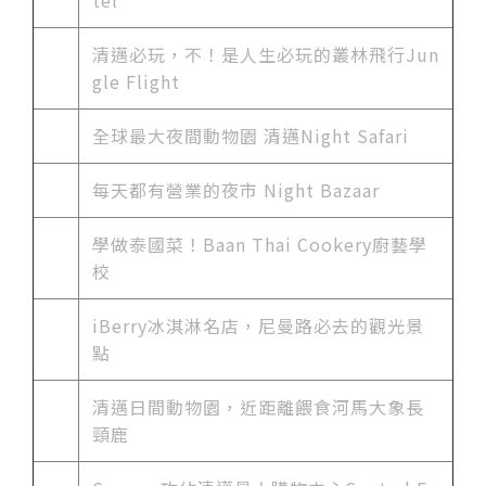
清邁必玩，不！是人生必玩的叢林飛行Jun
gle Flight
全球最大夜間動物園 清邁Night Safari
每天都有營業的夜市 Night Bazaar
學做泰國菜！Baan Thai Cookery廚藝學
校
iBerry冰淇淋名店，尼曼路必去的觀光景
點
清邁日間動物園，近距離餵食河馬大象長
頸鹿