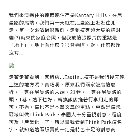
我們來清邁住的連兩晚住宿是Kantary Hills，在尼
曼路的尾端，我們第一天就在尼曼路上逛逛往北
走，第一次來清邁很新鮮，走到這家超大隻的招財
貓(?)就來的家庭合照，但我放這張照片的重點是
「地上」，地上有什麼？很普通啊，對，什麼都還
沒有...
走著走著看到一家飯店...Eastin...這不是我們後天晚
上這的地方嗎？真巧啊，原來我們兩家飯店這麼
近，一家在尼曼路的末端，21巷，一家在尼曼路的
頭，1巷，這下也好，轉換飯店拖著行李用走的即
可。不過，這也不是本篇文章的重點，重點是這塊
區域叫做Think Park，泰國人十分重視創意，程度
可及「產業化」了，所以當我看到Think Park這名
字，就知道這區販賣的一定是特色十足的創意商