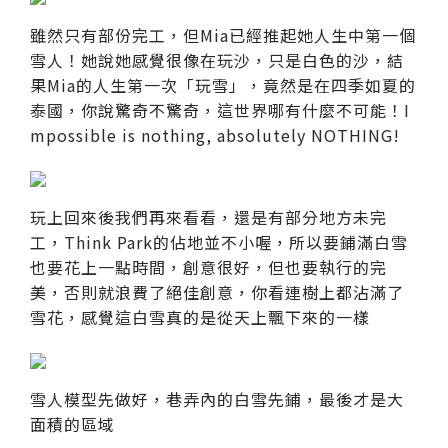
雖然只有部份完工，但Mia已經推起她人生中第一個
雪人！她說她感覺很像在玩沙，只是白色的沙，結
果Mia的人生第一次「玩雪」，竟然是在四季如夏的
泰國，你說驚奇不驚奇，這世界哪有什麼不可能！I
mpossible is nothing, absolutely NOTHING!
玩上回來後我們再來看看，還是有部分地方未完
工，Think Park的佔地並不小喔，所以要鋪滿白雪
也要花上一點時間，創意很好，但也要執行的完
美，否則就浪費了絕佳創意，你看連樹上都沾滿了
雪花，感覺這白雪真的是從天上飄下來的一樣
雪人模型先做好，巷弄內的白雪先鋪，最後才是大
面積的區域