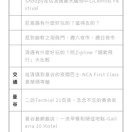
Snoopy攻佔清邁最大購物中心Central Fe
stival
尼曼路有什麼好玩的？值得去的？
逛到腳軟之塔佩門、週六夜市、週日夜市
清邁有什麼好玩的？附Zipline「鋼索飛
行」大比較
交
從清邁到曼谷的夜間巴士-NCA First Class
通
豪華頭等艙
曼
二訪Termial 21百貨，念念不忘的美食街
谷
曼谷藝廊飯店：一流早餐和絕佳地點-Gall
eria 10 Hotel