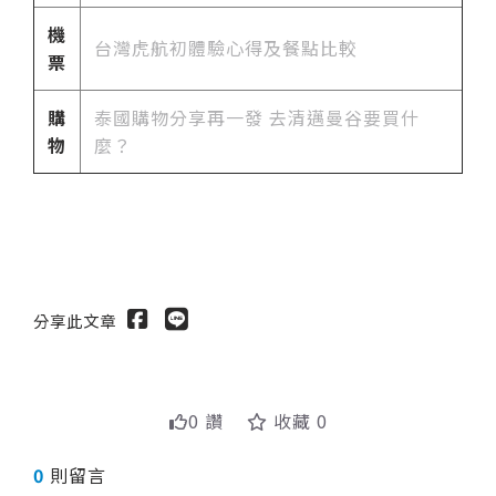
機
台灣
虎航初體驗心得及餐點比較
票
購
泰國購物分享再一發 去清邁曼谷要買什
物
麼？
分享此文章
0 讚
收藏 0
0
則留言