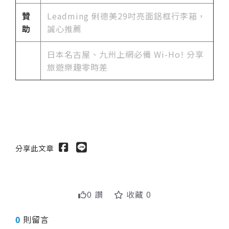
贊
Leadming 俐德美29吋亮面鋁框行李箱，
助
誠心推薦
日本名古屋、九州上網必備 Wi-Ho! 分享
旅遊樂趣零時差
分享此文章
0 讚
收藏 0
0
則留言