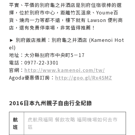
平實、平價的別府龜之井酒店是別府住宿很棒的選
擇，位於別府市中心，距離竹瓦溫泉、Youme百
貨、燒肉一力等都不遠，樓下就有 Lawson 便利商
店，還有免費停車場，非常值得推薦！
► 別府飯店推薦：別府龜之井酒店 (Kamenoi Hot
el)
地址：大分縣别府市中央町5－17
電話：0977-22-3301
官網：
http://www.kamenoi.com/tw/
Agoda優惠價訂房：
http://goo.gl/Rx45MZ
2016日本九州親子自由行全紀錄
航
虎航飛福岡 餐飲攻略 福岡機場如何去市
班
區