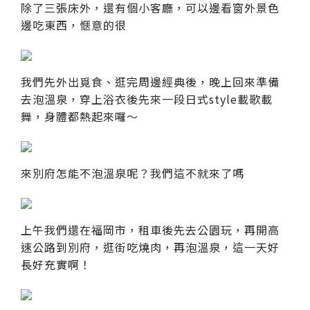
除了三張床外，還有個小客廳，可以邊看窗外景色
邊吃東西，愜意的很
我們先外出覓食、逛完周邊經典後，晚上回來準備
去泡溫泉，穿上浴衣後先來一段日式style載歌載
舞，身體都熱起來囉～
來別府怎能不泡溫泉呢？我們這不就來了嗎
上午我們還在福岡市，租車後先去公園玩，再開高
速公路到別府，逛街吃燒肉，再泡溫泉，這一天好
長好充實啊！