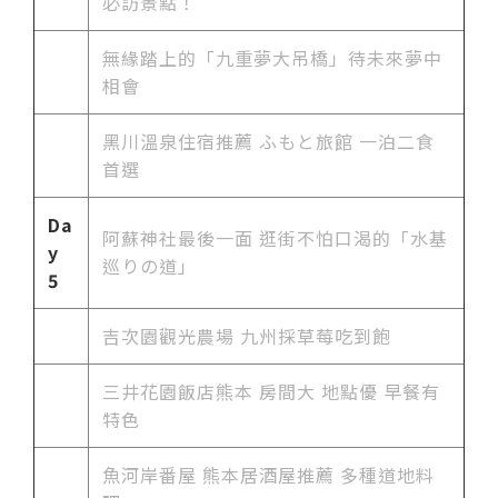
必訪景點！
無緣踏上的「九重夢大吊橋」待未來夢中
相會
黑川溫泉住宿推薦 ふもと旅館 一泊二食
首選
Da
阿蘇神社最後一面 逛街不怕口渴的「水基
y
巡りの道」
5
吉次園觀光農場 九州採草莓吃到飽
三井花園飯店熊本 房間大 地點優 早餐有
特色
魚河岸番屋 熊本居酒屋推薦 多種道地料