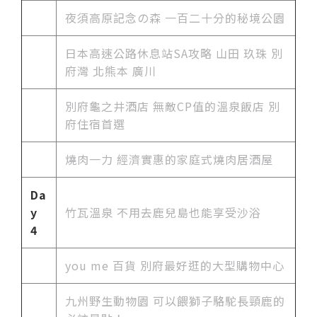
夜須高原記念の森 一百二十分的秘境公園
日本高速公路休息站SA攻略 山田 玖珠 別
府灣 北熊本 廣川
別府龜之井酒店 無敵CP值的溫泉飯店 別
府住宿首選
燒肉一力 經濟實惠的家庭式燒肉居酒屋
Da
y
竹瓦溫泉 不用去鹿兒島也能享受沙浴
4
you me 百貨 別府最好逛的大型購物中心
九州野生動物園 可以餵獅子駱駝長頸鹿的