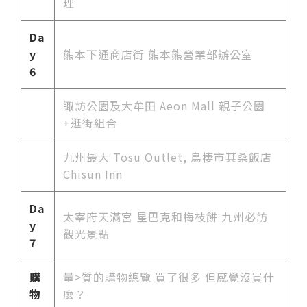
理
Da
y
熊本下通商店街 熊本熊營業部辦公室
6
諏訪公園及大牟田 Aeon Mall 親子公園
+逛街組合
九州最大 Tosu Outlet, 鳥棲市其桑飯店
Chisun Inn
Da
太宰府天滿宮 星巴克和梅枝餅 九州必訪
y
觀光景點
7
購
量>質的購物總覽 買了很多 但感覺沒買什
物
麼？