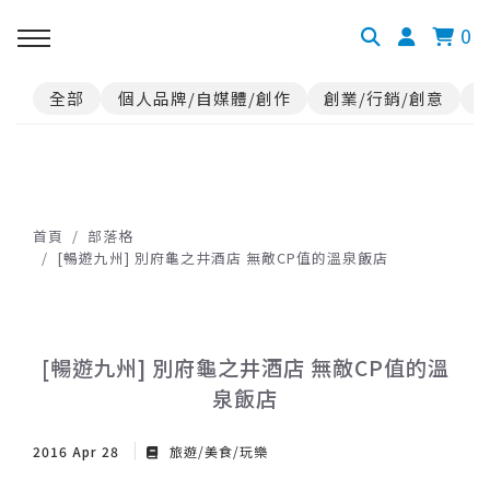
0
全部
個人品牌/自媒體/創作
創業/行銷/創意
首頁
部落格
[暢遊九州] 別府龜之井酒店 無敵CP值的溫泉飯店
[暢遊九州] 別府龜之井酒店 無敵CP值的溫
泉飯店
2016 Apr 28
旅遊/美食/玩樂