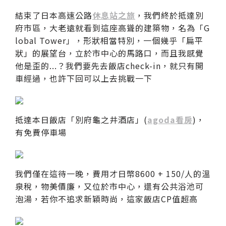
結束了日本高速公路
休息站之旅
，我們終於抵達別
府市區，大老遠就看到這座高聳的建築物，名為「G
lobal Tower」，形狀相當特別，一個幾乎「扁平
狀」的展望台，立於市中心的馬路口，而且我感覺
他是歪的...？我們要先去飯店check-in，就只有開
車經過，也許下回可以上去挑戰一下
抵達本日飯店「別府龜之井酒店」(
agoda看房
)，
有免費停車場
我們僅在這待一晚，費用才日幣8600 + 150/人的溫
泉稅，物美價廉，又位於市中心，還有公共浴池可
泡湯，若你不追求新穎時尚，這家飯店CP值超高