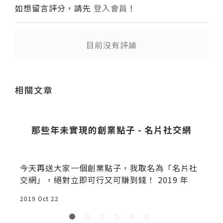
如想留言評分，請先
登入會員
！
目前沒有評論
送出
相關文章
那些年未實現的創業點子 - 名片社交網
今天再送大家一個創業點子，我取名為「名片社
交網」，絕對立即可行又可賺到錢！ 2019 年
2019 Oct 22
2
a
特