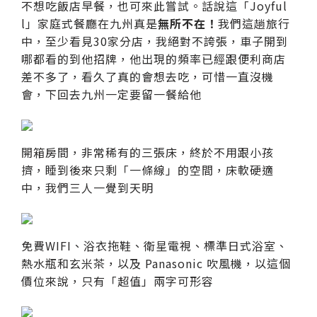
不想吃飯店早餐，也可來此嘗試。話說這「Joyful
l」家庭式餐廳在九州真是
無所不在！
我們這趟旅行
中，至少看見30家分店，我絕對不誇張，車子開到
哪都看的到他招牌，他出現的頻率已經跟便利商店
差不多了，看久了真的會想去吃，可惜一直沒機
會，下回去九州一定要留一餐給他
開箱房間，非常稀有的三張床，終於不用跟小孩
擠，睡到後來只剩「一條線」的空間，床軟硬適
中，我們三人一覺到天明
免費WIFI、浴衣拖鞋、衛星電視、標準日式浴室、
熱水瓶和玄米茶，以及 Panasonic 吹風機，以這個
價位來說，只有「超值」兩字可形容