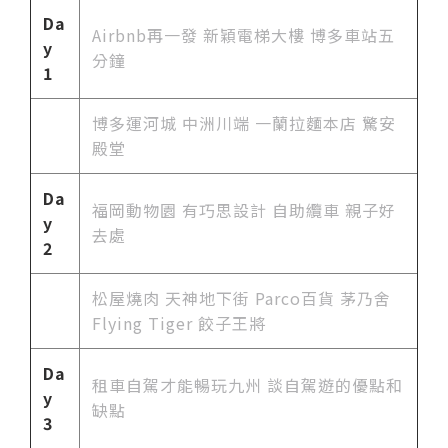
Da
Airbnb再一發 新穎電梯大樓 博多車站五
y
分鐘
1
博多運河城 中洲川端 一蘭拉麵本店 驚安
殿堂
Da
福岡動物園 有巧思設計 自助纜車 親子好
y
去處
2
松屋燒肉 天神地下街 Parco百貨 茅乃舍
Flying Tiger 餃子王將
Da
租車自駕才能暢玩九州 談自駕遊的優點和
y
缺點
3