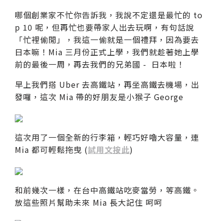
哪個創業家不忙你告訴我，我說不定還是最忙的 to
p 10 呢，但再忙也要帶家人出去玩啊，有句話說
「忙裡偷閒」，我這一偷就是一個禮拜，因為要去
日本嘛！Mia 三月份正式上學，我們就趁著她上學
前的最後一周，再去我們的兄弟國 - 日本啦！
早上我們搭 Uber 去高鐵站，再坐高鐵去機場，出
發囉，這次 Mia 帶的好朋友是小猴子 George
這次用了一個全新的行李箱，輕巧好嚕大容量，連
Mia 都可輕鬆拖曳 (
試用文按此
)
和前幾次一樣，在台中高鐵站吃麥當勞，等高鐵。
放這些照片幫助未來 Mia 長大記住 呵呵