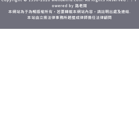
owered by 路老闆
的
本網站為于為暢版權所有，若要轉載本網站內容，請註明出處及連結.
本站由立揚法律事務所趙璧成律師擔任法律顧問
就
這
欣
是
c
側面
俐
面鋁
有
，
爵
銀
你
李，
裝，