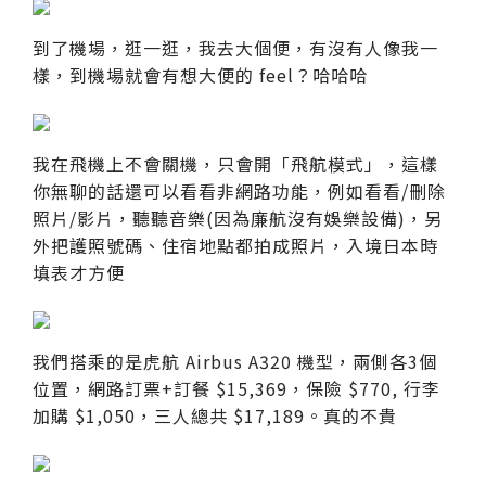
到了機場，逛一逛，我去大個便，有沒有人像我一
樣，到機場就會有想大便的 feel？哈哈哈
我在飛機上不會關機，只會開「飛航模式」，這樣
你無聊的話還可以看看非網路功能，例如看看/刪除
照片/影片，聽聽音樂(因為廉航沒有娛樂設備)，另
外把護照號碼、住宿地點都拍成照片，入境日本時
填表才方便
我們搭乘的是虎航 Airbus A320 機型，兩側各3個
位置，網路訂票+訂餐 $15,369，保險 $770, 行李
加購 $1,050，三人總共 $17,189。真的不貴