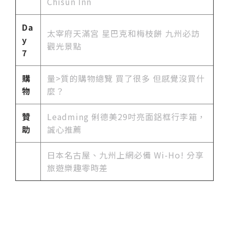
Chisun Inn
Da
太宰府天滿宮 星巴克和梅枝餅 九州必訪
y
觀光景點
7
購
量>質的購物總覽 買了很多 但感覺沒買什
物
麼？
贊
Leadming 俐德美29吋亮面鋁框行李箱，
助
誠心推薦
日本名古屋、九州上網必備 Wi-Ho! 分享
旅遊樂趣零時差