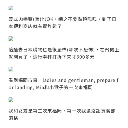
義式肉醬麵(豬)也OK，總之不要點頂呱呱，到了日
本便利商店就有賣炸雞了
這趟去日本購物也是很恐怖(哪次不恐怖)，在飛機上
就開買了，這行李秤打折下來才300多元
看到福岡市囉，ladies and gentleman, prepare f
or landing, Mia和小猴子第一次來福岡
我和女友是第二次來福岡，第一次我還沒認真寫部
落格