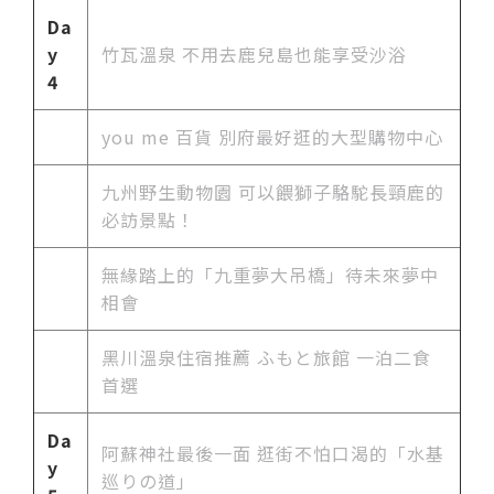
Da
y
竹瓦溫泉 不用去鹿兒島也能享受沙浴
4
you me 百貨 別府最好逛的大型購物中心
九州野生動物園 可以餵獅子駱駝長頸鹿的
必訪景點！
無緣踏上的「九重夢大吊橋」待未來夢中
相會
黑川溫泉住宿推薦 ふもと旅館 一泊二食
首選
Da
阿蘇神社最後一面 逛街不怕口渴的「水基
y
巡りの道」