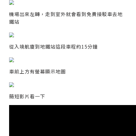
機場出來左轉，走到室外就會看到免費接駁車去地
鐵站
從入境航廈到地鐵站這段車程約15分鐘
車前上方有螢幕顯示地圖
簡短影片看一下