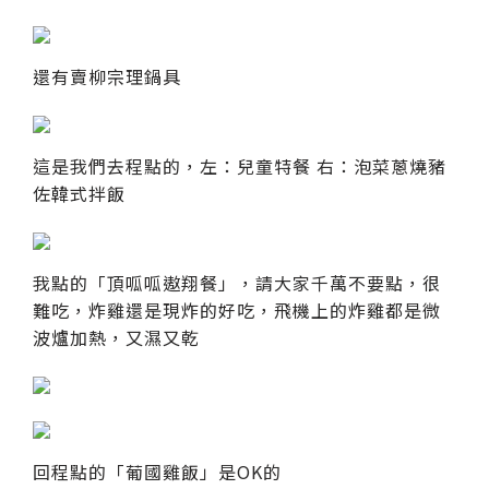
還有賣柳宗理鍋具
這是我們去程點的，左：兒童特餐 右：泡菜蔥燒豬
佐韓式拌飯
我點的「頂呱呱遨翔餐」，請大家千萬不要點，很
難吃，炸雞還是現炸的好吃，飛機上的炸雞都是微
波爐加熱，又濕又乾
回程點的「葡國雞飯」是OK的