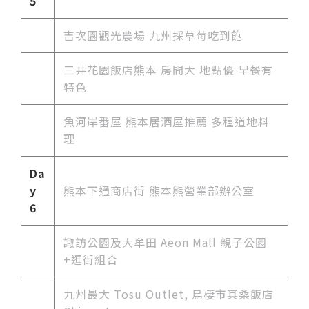
5
吉次園觀光農場 九州採草莓吃到飽
三井花園飯店熊本 房間大 地點優 早餐有
特色
魚河岸番屋 熊本居酒屋推薦 多種道地料
理
Da
y
熊本下通商店街 熊本熊營業部辦公室
6
諏訪公園及大牟田 Aeon Mall 親子公園
+逛街組合
九州最大 Tosu Outlet, 鳥棲市其桑飯店