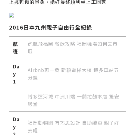
上逃難似的景象，還好最終順利坐上車回家
2016日本九州親子自由行全紀錄
航
虎航飛福岡 餐飲攻略 福岡機場如何去市
班
區
Da
Airbnb再一發 新穎電梯大樓 博多車站五
y
分鐘
1
博多運河城 中洲川端 一蘭拉麵本店 驚安
殿堂
Da
福岡動物園 有巧思設計 自助纜車 親子好
y
去處
2