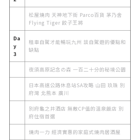
松屋燒肉 天神地下街 Parco百貨 茅乃舍
Flying Tiger 餃子王將
Da
租車自駕才能暢玩九州 談自駕遊的優點和
y
缺點
3
夜須高原記念の森 一百二十分的秘境公園
日本高速公路休息站SA攻略 山田 玖珠 別
府灣 北熊本 廣川
別府龜之井酒店 無敵CP值的溫泉飯店 別
府住宿首選
燒肉一力 經濟實惠的家庭式燒肉居酒屋