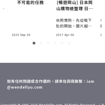
d
不可能的任務
[暢遊岡山] 日本岡
 吋
山購物總整理 日式
箱
雜貨和毛線好好買
」
依照慣例，先從喝下
名
生
肚的開始，圖片越大
鐵
看
表示他越好喝，麝香
西
2025 Sep 26
2017 Apr 06
20
葡萄汽水不知是否岡
6
跟
山限定，若是的話去
2
和
岡山要多喝。這次飲
停
盡
料比較節制，九天只
其
喝了下面這些"而
」
已"...[暢遊岡山] 日
我
本岡山購物總整理 日
】
式雜貨和毛線好好買
如有任何問題或合作邀約，請來信與我聯繫：iam
音
@wendellyu.com
，
行
商
Copyright © 1996-2026 WendellYu.com. All Rights Reserved . ｜ P