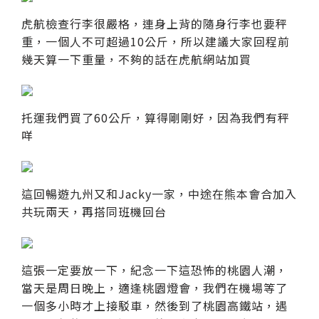
虎航檢查行李很嚴格，連身上背的隨身行李也要秤
重，一個人不可超過10公斤，所以建議大家回程前
幾天算一下重量，不夠的話在虎航網站加買
托運我們買了60公斤，算得剛剛好，因為我們有秤
咩
這回暢遊九州又和Jacky一家，中途在熊本會合加入
共玩兩天，再搭同班機回台
這張一定要放一下，紀念一下這恐怖的桃園人潮，
當天是周日晚上，適逢桃園燈會，我們在機場等了
一個多小時才上接駁車，然後到了桃園高鐵站，遇