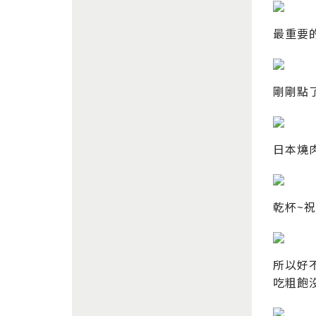
最重要
剛剛點
日本燒
乾杯~
所以好
吃粗飽