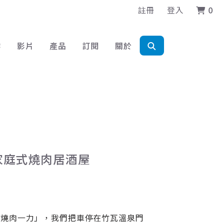
註冊
登入
0
作
影片
產品
訂閱
關於
的家庭式燒肉居酒屋
「燒肉一力」，我們把車停在竹瓦溫泉門