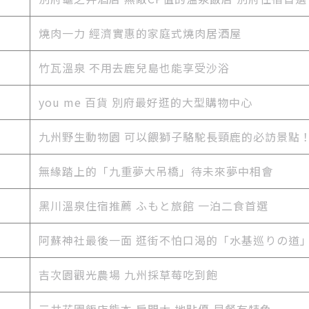
燒肉一力 經濟實惠的家庭式燒肉居酒屋
竹瓦溫泉 不用去鹿兒島也能享受沙浴
you me 百貨 別府最好逛的大型購物中心
九州野生動物園 可以餵獅子駱駝長頸鹿的必訪景點
無緣踏上的「九重夢大吊橋」待未來夢中相會
黑川溫泉住宿推薦 ふもと旅館 一泊二食首選
阿蘇神社最後一面 逛街不怕口渴的「水基巡りの道
吉次園觀光農場 九州採草莓吃到飽