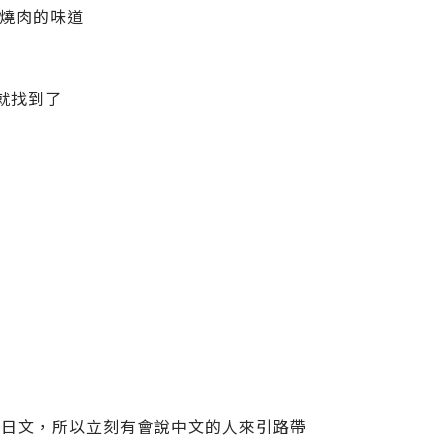
.燒肉的味道
園就找到了
說日文，所以立刻有會說中文的人來引路帶