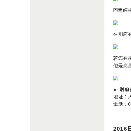
回程經過
在別府
若您有
他是
高
► 別
地址：大
電話：09
201