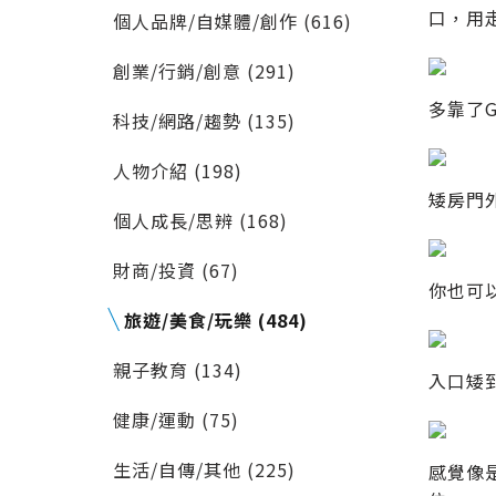
口，用
個人品牌/自媒體/創作 (616)
創業/行銷/創意 (291)
多靠了G
科技/網路/趨勢 (135)
人物介紹 (198)
矮房門
個人成長/思辨 (168)
財商/投資 (67)
你也可
旅遊/美食/玩樂 (484)
親子教育 (134)
入口矮
健康/運動 (75)
生活/自傳/其他 (225)
感覺像