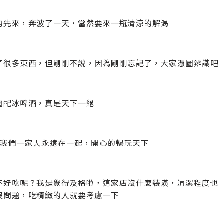
的先來，奔波了一天，當然要來一瓶清涼的解渴
了很多東西，但剛剛不說，因為剛剛忘記了，大家憑圖辨識
肉配冰啤酒，真是天下一絕
祝我們一家人永遠在一起，開心的暢玩天下
不好吃呢？我是覺得及格啦，這家店沒什麼裝潢，清潔程度也
沒問題，吃精緻的人就要考慮一下