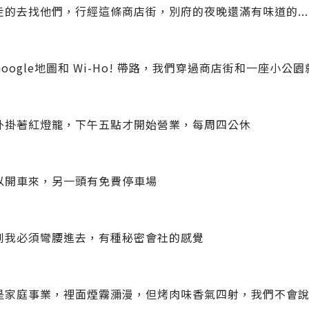
走的去找他們，行經這條商店街，別府的夜晚還滿有味道的..
oogle地圖和 Wi-Ho! 帶路，我們穿過商店街和一座小公
外掛著紅燈籠，下午五點才開始營業，每周四公休
以開車來，另一頭有免費停車場
到我必須彎腰進去，有種秘密會社的感覺
是家庭事業，裡面煙霧瀰漫，但烤肉味香氣四射，我們不會