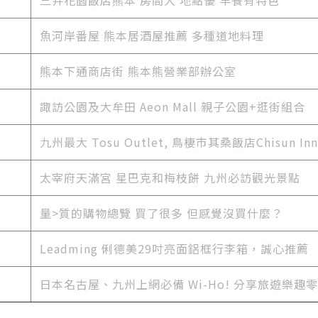
三井花園飯店熊本 房間大 地點優 早餐有特色
魚河岸番屋 熊本居酒屋推薦 多種道地料理
熊本下通商店街 熊本熊營業部辦公室
諏訪公園及大牟田 Aeon Mall 親子公園+逛街組合
九州最大 Tosu Outlet, 鳥棲市其桑飯店Chisun Inn
太宰府天滿宮 星巴克和梅枝餅 九州必訪觀光景點
量>質的購物總覽 買了很多 但感覺沒買什麼？
Leadming 俐德美29吋亮面鋁框行李箱，誠心推薦
日本名古屋、九州上網必備 Wi-Ho! 分享旅遊樂趣