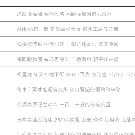
虎航飛福岡 餐飲攻略 福岡機場如何去市區
Airbnb再一發 新穎電梯大樓 博多車站五分鐘
博多運河城 中洲川端 一蘭拉麵本店 驚安殿堂
福岡動物園 有巧思設計 自助纜車 親子好去處
松屋燒肉 天神地下街 Parco百貨 茅乃舍 Flying Ti
租車自駕才能暢玩九州 談自駕遊的優點和缺點
夜須高原記念の森 一百二十分的秘境公園
日本高速公路休息站SA攻略 山田 玖珠 別府灣 北熊
別府龜之井酒店 無敵CP值的溫泉飯店 別府住宿首選