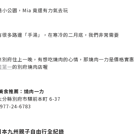
小公園，Mia 竟還有力氣去玩
有很多路邊「手湯」，在寒冷的二月底，我們非常需要
來別府住上一晚，有想吃燒肉的心情，那燒肉一力是價格實惠的好
居第一
的別府燒肉店喔
府美食推薦：燒肉一力
分縣別府市驛前本町 6-37
77-24-6783
6日本九州親子自由行全紀錄