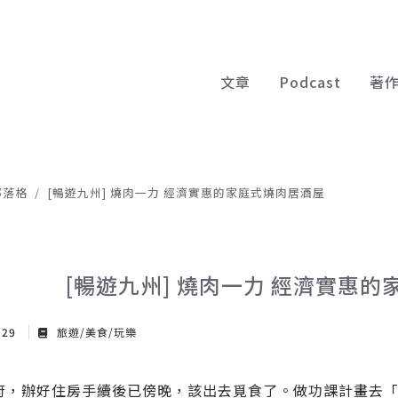
文章
Podcast
著
部落格
[暢遊九州] 燒肉一力 經濟實惠的家庭式燒肉居酒屋
[暢遊九州] 燒肉一力 經濟實惠
 29
旅遊/美食/玩樂
府，辦好住房手續後已傍晚，該出去覓食了。做功課計畫去