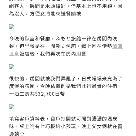
組客人，房間是木頭鑰匙，但基本上也不用鎖，因
為沒人，方便女將進來送餐鋪被
今晚的臥室和餐廳，ふもと旅館一律在房間內晚
餐，但早餐是在一間獨立包廂，繼上回在伊勢
清海
溫泉
飯店後，我們再次在房內用餐
很快的，房間就被我們弄亂了，日式塌塌米充滿了
度假的氛圍，今晚依慣例是我們此行最貴的住宿，
一泊二食共$32,700日幣
填寫客戶資料表，窗戶打開就可聞到濃濃的溫泉
味，桌上附有七巧板給小孩玩，晚上父女倆就在窗
邊談心