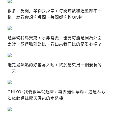
很多「房間」等你去探索，每間坪數和造型都不一
樣，就看你想泡哪間，每間都泡也OK啦
煙霧幫我馬賽克，水非常燙！也有可能是因為外面
太冷，顯得強烈對比，看出來我們比的是愛心嗎？
泡完湯熱熱的好容易入睡，終於結束另一個漫長的
一天
OHIYO~我們很早就起床，再去泡個早湯，這是ふも
と旅館通往露天溫泉的木造橋