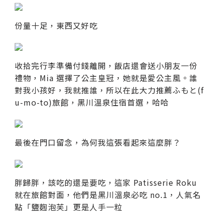
份量十足，東西又好吃
收拾完行李準備付錢離開，飯店還會送小朋友一份
禮物，Mia 選擇了公主皇冠，她就是愛公主風。誰
對我小孩好，我就推誰，所以在此大力推薦ふもと(f
u-mo-to)旅館，黑川溫泉住宿首選，哈哈
最後在門口留念，為何我這張看起來這麼胖？
胖歸胖，該吃的還是要吃，這家 Patisserie Roku
就在旅館對面，他們是黑川溫泉必吃 no.1，人氣名
點「鹽麴泡芙」更是人手一粒