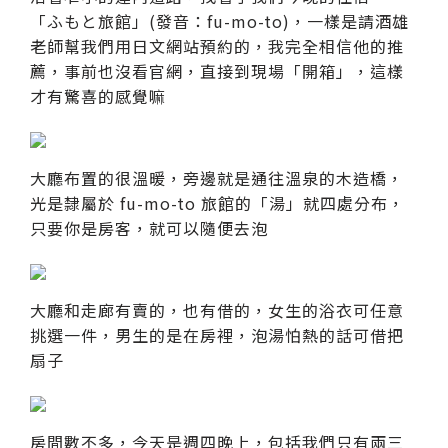
「ふもと旅館」(發音：fu-mo-to)，一樣是請酒雄
老師幫我們用日文網站預約的，我完全相信他的推
薦，事前也沒看官網，直接到現場「開箱」，這樣
才有驚喜的感覺嘛
大廳布置的很溫暖，旁邊就是通往溫泉的木造橋，
光是隸屬於 fu-mo-to 旅館的「湯」就四處分布，
只要你是房客，就可以隨便去泡
大廳和走廊有賣的，也有借的，女生的浴衣可任意
挑選一件，男生的是在房裡，泡湯怕熱的話可借把
扇子
房間數不多，今天是週四晚上，包括我們只有兩三