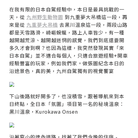
在我有限的日本自駕經驗中，本日是最具挑戰的一
天，從
九州野生動物園
到九重夢大吊橋這一段，再
來是從
九重夢大吊橋
去黑川溫泉這一段，兩段山路
都是天雪路滑，崎嶇蜿蜒，路上人車皆少，有一種
越開越荒涼、越開越迷惘的感覺，我們到底還要開
多久才會到啊？也因為這樣，我突然發現其實「來
日本自駕」並不適合每個人，只適合旅遊經驗+開車
經驗豐富的玩家，例如我們家。做張圖紀念本日的
沿途景色，真的美，九州自駕獨有的視覺饗宴
下山後路就好開多了，也沒積雪，跟著導航來到本
日終點，全日本「氛圍」項目第一名的秘境溫泉：
黑川溫泉，Kurokawa Onsen
沿著窄小的連內道路，找著了我們今晚的住宿 -