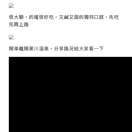
很大顆，的確很好吃，又鹹又甜的獨特口感，先吃
完再上路
開車離開黑川溫泉，分享路況給大家看一下