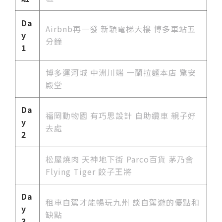
Da
Airbnb再一發 新穎電梯大樓 博多車站五
y
分鐘
1
博多運河城 中洲川端 一蘭拉麵本店 驚安
殿堂
Da
福岡動物園 有巧思設計 自助纜車 親子好
y
去處
2
松屋燒肉 天神地下街 Parco百貨 茅乃舍
Flying Tiger 餃子王將
Da
租車自駕才能暢玩九州 談自駕遊的優點和
y
缺點
3