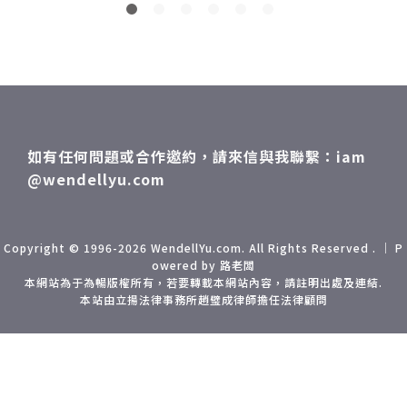
所以不跟我們一起住
5 營業時間：10am~
曲
宿了，於是，我們在
9pm(週四公休)
項
大街上離情依依，上
演「十八相送」。這
次是我出國極少不用
做功課的一次，在地
人對北京很熟，規劃
如有任何問題或合作邀約，請來信與我聯繫：iam
的行程超好，什麼包
@wendellyu.com
車、訂飯店、代墊款
等等，各種大小事一
手包辦，非常感謝，
希望以後還能再「跟
Copyright © 1996-2026 WendellYu.com. All Rights Reserved . ｜ P
owered by 路老闆
團」哈哈。
本網站為于為暢版權所有，若要轉載本網站內容，請註明出處及連結.
本站由立揚法律事務所趙璧成律師擔任法律顧問