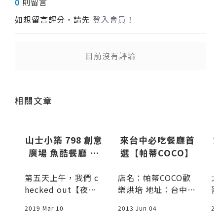
0
則留言
如想留言評分，請先
登入會員
！
目前沒有評論
送出
送出
相關文章
推
山士小築 798 創意
來台中必吃餐廳首
冷
廣場 魚酷餐廳 木
選【帕蒂COCO】
免費
屋燒烤
分
第五天上午，我們 c
店名：帕蒂COCO歡
大
hecked out【夜奔
樂烘培 地址：台中市
習
S
北京】轉換住宿，在
北區榮華街158巷1號
得
2019 Mar 10
2013 Jun 04
20
地人要回家洗衣服，
電話：04-2235-119
「