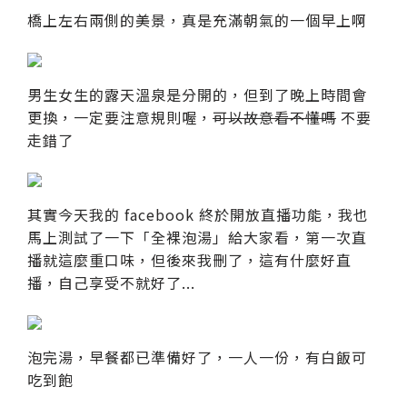
橋上左右兩側的美景，真是充滿朝氣的一個早上啊
男生女生的露天溫泉是分開的，但到了晚上時間會
更換，一定要注意規則喔，
可以故意看不懂嗎
不要
走錯了
其實今天我的 facebook 終於開放直播功能，我也
馬上測試了一下「全裸泡湯」給大家看，第一次直
播就這麼重口味，但後來我刪了，這有什麼好直
播，自己享受不就好了...
泡完湯，早餐都已準備好了，一人一份，有白飯可
吃到飽