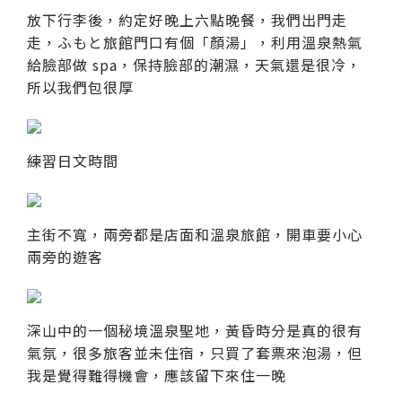
放下行李後，約定好晚上六點晚餐，我們出門走
走，ふもと旅館門口有個「顏湯」，利用溫泉熱氣
給臉部做 spa，保持臉部的潮濕，天氣還是很冷，
所以我們包很厚
練習日文時間
主街不寬，兩旁都是店面和溫泉旅館，開車要小心
兩旁的遊客
深山中的一個秘境溫泉聖地，黃昏時分是真的很有
氣氛，很多旅客並未住宿，只買了套票來泡湯，但
我是覺得難得機會，應該留下來住一晚