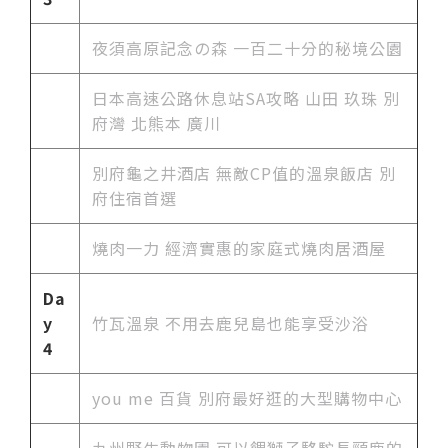
夜須高原記念の森 一百二十分的秘境公園
日本高速公路休息站SA攻略 山田 玖珠 別
府灣 北熊本 廣川
別府龜之井酒店 無敵CP值的溫泉飯店 別
府住宿首選
燒肉一力 經濟實惠的家庭式燒肉居酒屋
Da
y
竹瓦溫泉 不用去鹿兒島也能享受沙浴
4
you me 百貨 別府最好逛的大型購物中心
九州野生動物園 可以餵獅子駱駝長頸鹿的