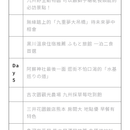
必訪景點！
無緣踏上的「九重夢大吊橋」待未來夢中
相會
黑川溫泉住宿推薦 ふもと旅館 一泊二食
首選
Da
阿蘇神社最後一面 逛街不怕口渴的「水基
y
巡りの道」
5
吉次園觀光農場 九州採草莓吃到飽
三井花園飯店熊本 房間大 地點優 早餐有
特色