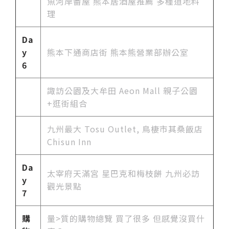
魚河岸番屋 熊本居酒屋推薦 多種道地料
理
Da
y
熊本下通商店街 熊本熊營業部辦公室
6
諏訪公園及大牟田 Aeon Mall 親子公園
+逛街組合
九州最大 Tosu Outlet, 鳥棲市其桑飯店
Chisun Inn
Da
太宰府天滿宮 星巴克和梅枝餅 九州必訪
y
觀光景點
7
購
量>質的購物總覽 買了很多 但感覺沒買什