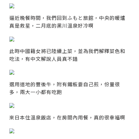
逼近晚餐時間，我們回到ふもと旅館，中央的暖爐
真是救星，二月底的黑川溫泉好冷啊
此時中國籍女將已陸續上菜，並為我們解釋菜色和
吃法，有中文解說人員真不錯
選用道地的豐後牛，附有鐵板要自己煎，份量很
多，兩大一小都有吃飽
來日本住溫泉飯店，在房間內用餐，真的很幸福啊