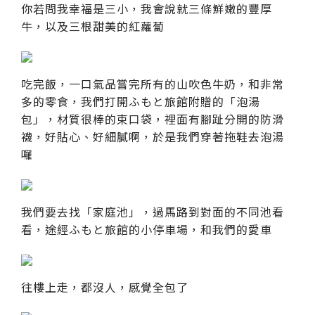
你若問我幸福是三小，我會說就三條鮮嫩的豐厚
牛，以及三根甜美的紅蘿蔔
吃完飯，一口氣品嘗完所有的山吹色牛奶，和非常
多的零食，我們打開ふもと旅館附贈的「泡湯
包」，材質很棒的束口袋，裡面有腳趾分開的防滑
襪，好貼心、好細膩啊，於是我們穿著拖鞋去泡湯
囉
我們要去找「家庭池」，過馬路到對面的不同池看
看，途經ふもと旅館的小停車場，和我們的愛車
往樓上走，都沒人，感覺全包了