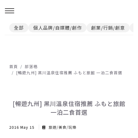
全部
個人品牌/自媒體/創作
創業/行銷/創意
首頁
部落格
[暢遊九州] 黑川溫泉住宿推薦 ふもと旅館 一泊二食首選
[暢遊九州] 黑川溫泉住宿推薦 ふもと旅館
一泊二食首選
2016 May 15
旅遊/美食/玩樂