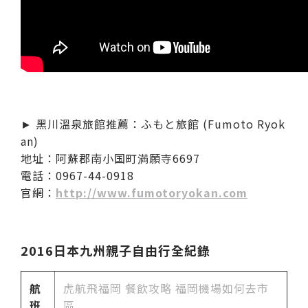
► 黑川溫泉旅館推薦：ふもと旅館 (Fumoto Ryok
an)
地址：阿蘇郡南小国町満願寺6697
電話：0967-44-0918
官網：
http://www.fumotoryokan.com
2016日本九州親子自由行全紀錄
航
虎航飛福岡 餐飲攻略 福岡機場如何去市
班
區