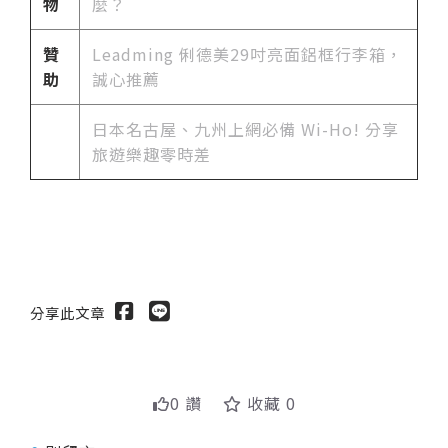
物
麼？
贊
Leadming 俐德美29吋亮面鋁框行李箱，
助
誠心推薦
日本名古屋、九州上網必備 Wi-Ho! 分享
旅遊樂趣零時差
分享此文章
0 讚
收藏 0