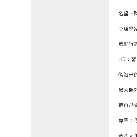
名望，
心理學家
無恥行
HD：習
傑洛米
黑天鵝
把自己
專業：
黃金人