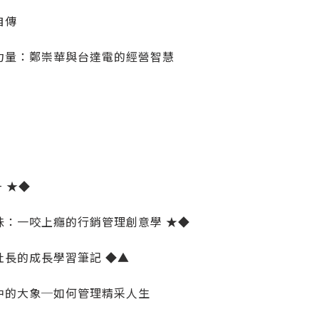
自傳
力量：鄭崇華與台達電的經營智慧
+ ★◆
味：一咬上癮的行銷管理創意學 ★◆
社長的成長學習筆記 ◆▲
中的大象─如何管理精采人生