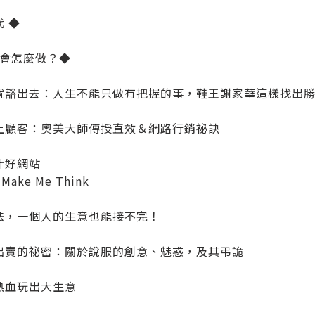
 ◆
le會怎麼做？◆
就豁出去：人生不能只做有把握的事，鞋王謝家華這樣找出
上顧客：奧美大師傳授直效＆網路行銷祕訣
計好網站
Make Me Think
法，一個人的生意也能接不完！
出賣的祕密：關於說服的創意、魅惑，及其弔詭
熱血玩出大生意