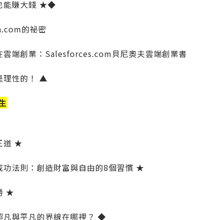
也能賺大錢 ★◆
n.com的祕密
雲端創業：Salesforces.com貝尼奧夫雲端創業書
是理性的！ ▲
生
王道 ★
成功法則：創造財富與自由的8個習慣 ★
 ★
超凡與平凡的界線在哪裡？ ◆