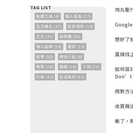
肉丸聖代
軟體工具 (9)
個人成長 (77)
Goog
生活優化 (37)
投資理財 (19)
文化 (31)
自媒體 (50)
想好了
個人品牌 (24)
書評 (19)
直接找
創業 (55)
網站介紹 (8)
教育 (16)
健康 (18)
人物 (10)
如何設
Don’t 
行銷 (32)
生活其他 (12)
用對方
收買與
衝了，