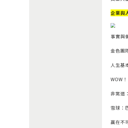
企業與
事實與
金色團
人生基
WOW
非常道
雪球：
贏在不