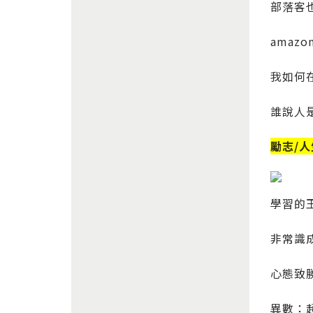
部落客
amazo
我如何在
誰說人
勵志/人
學習的
非常識
心態致勝
異數：