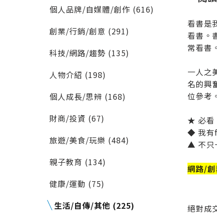
個人品牌/自媒體/創作 (616)
看書是
創業/行銷/創意 (291)
看書。
常看書
科技/網路/趨勢 (135)
一人之
人物介紹 (198)
名的興
位參考
個人成長/思辨 (168)
財商/投資 (67)
★ 必
◆ 我有
旅遊/美食/玩樂 (484)
▲ 不
親子教育 (134)
網路/創
健康/運動 (75)
生活/自傳/其他 (225)
絕對成