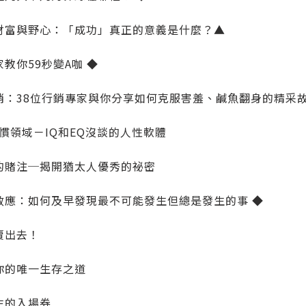
財富與野心：「成功」真正的意義是什麼？▲
教你59秒變A咖 ◆
銷：38位行銷專家與你分享如何克服害羞、鹹魚翻身的精采
慣領域－IQ和EQ沒談的人性軟體
的賭注─揭開猶太人優秀的祕密
效應：如何及早發現最不可能發生但總是發生的事 ◆
賣出去！
你的唯一生存之道
生的入場券