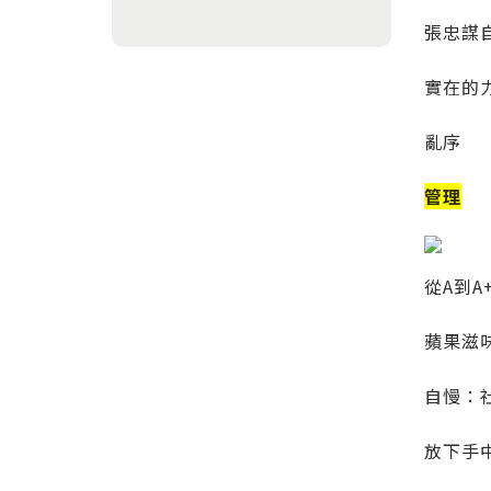
張忠謀
實在的
亂序
管理
從A到A
蘋果滋
自慢：
放下手