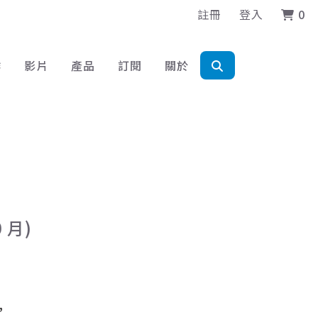
註冊
登入
0
作
影片
產品
訂閱
關於
 月)
”