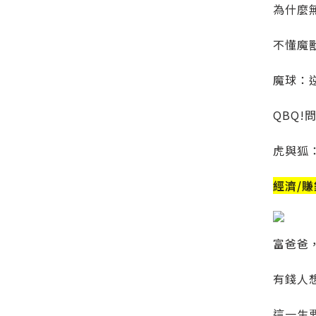
為什麼無
不懂魔
魔球：
QBQ!
虎與狐
經濟/賺
富爸爸
有錢人
這一生