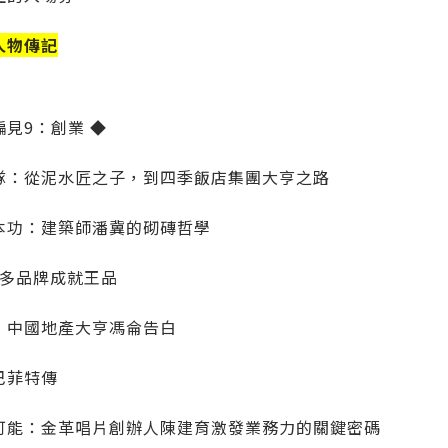
人物傳記
偏見9：創業 ◆
隊：從泥水匠之子，到四季飯店集團大亨之路
本功：建築師潘冀的砌磚哲學
！多品牌成就王品
：中國地產大亨馮侖告白
巴菲特傳
可能：金革唱片創辦人陳建育激發業務力的關鍵密碼