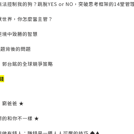
法控制我的狗？跳脫YES or NO，突破思考框架的14堂管
獸世界，你怎麼當主管？
逆境中致勝的智慧
問題背後的問題
：郭台銘的全球競爭策略
錢
，窮爸爸 ★
想的和你不一樣 ★
要做有錢人：賺錢是一種人人可學的技巧 ◆▲