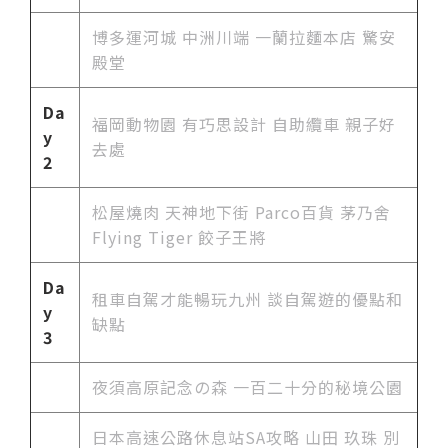
博多運河城 中洲川端 一蘭拉麵本店 驚安
殿堂
Da
福岡動物園 有巧思設計 自助纜車 親子好
y
去處
2
松屋燒肉 天神地下街 Parco百貨 茅乃舍
Flying Tiger 餃子王將
Da
租車自駕才能暢玩九州 談自駕遊的優點和
y
缺點
3
夜須高原記念の森 一百二十分的秘境公園
日本高速公路休息站SA攻略 山田 玖珠 別