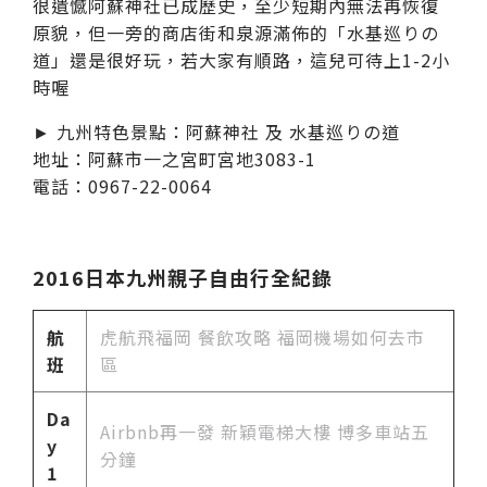
很遺憾阿蘇神社已成歷史，至少短期內無法再恢復
原貌，但一旁的商店街和泉源滿佈的「水基巡りの
道」還是很好玩，若大家有順路，這兒可待上1-2小
時喔
► 九州特色景點：阿蘇神社 及 水基巡りの道
地址：阿蘇市一之宮町宮地3083-1
電話：0967-22-0064
2016日本九州親子自由行全紀錄
航
虎航飛福岡 餐飲攻略 福岡機場如何去市
班
區
Da
Airbnb再一發 新穎電梯大樓 博多車站五
y
分鐘
1