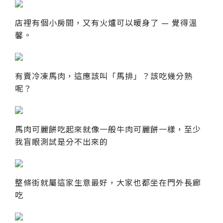
店裡有個小房間，又有火爐可以暖身了 — 覺得溫
馨。
有賣冷凍馬肉，這應該叫「馬排」？該吃幾分熟
呢？
馬肉可麗餅吃起來就像一般牛肉可麗餅一樣，至少
我盲眼測試是分不出來的
整條街就屬這家生意最好，大家也都坐在門外長廊
吃