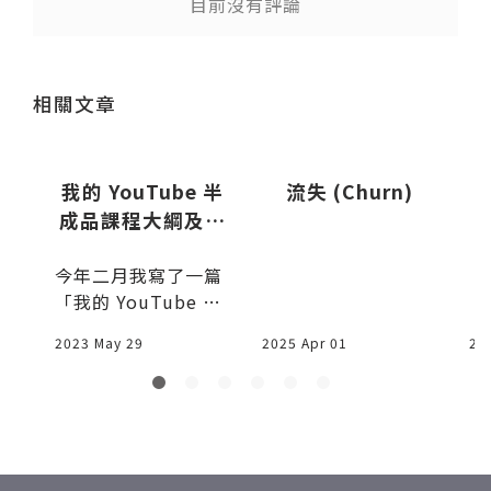
目前沒有評論
送出
送出
相關文章
uy
我的 YouTube 半
流失 (Churn)
成品課程大綱及經
營筆記
今年二月我寫了一篇
「我的 YouTube 後
進者策略 (之紙上談
2023 May 29
2025 Apr 01
20
陷
兵)」，文末說某天
我希望自己的頻