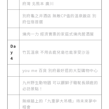
府灣 北熊本 廣川
別府龜之井酒店 無敵CP值的溫泉飯店 別
府住宿首選
燒肉一力 經濟實惠的家庭式燒肉居酒屋
Da
y
竹瓦溫泉 不用去鹿兒島也能享受沙浴
4
you me 百貨 別府最好逛的大型購物中心
九州野生動物園 可以餵獅子駱駝長頸鹿的
必訪景點！
無緣踏上的「九重夢大吊橋」待未來夢中
相會