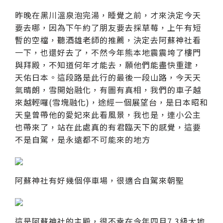
昨晚在黑川溫泉泡完湯，睡覺之前，才來決定今天
要去哪，因為下午約了朋友要去採草莓，上午有短
暫的空檔，聽酒雄老師的推薦，決定去阿蘇神社看
一下，也還好去了，不然今年熊本地震震垮了樓門
與拜殿，不知道何年才能去，願他們能盡快重建，
天佑日本。這段路是此行的最後一段山路，今天天
氣晴朗，雪開始融化，有圖有真相，我們的車子越
來越輕囉(雪塊融化)，途經一個展望台，是日本昭和
天皇曾帶他的愛妃來此看風景，我也是，連小公主
也帶來了，站在此處真的有君臨天下的感覺，這要
不是自駕，是永遠都不可能來的地方
阿蘇神社有好幾個停車場，很適合自駕來朝聖
這是阿蘇神社的主殿，很不幸在今年四月7.3級大地