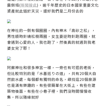
震倒塌(
新聞按此
)，逾千年歷史的日本國家重要文化
資產就此毀於天災，還好我們是二月份去的
在神社的一側有個圈圈，內有神木「高砂之松」，
男性順時針繞松樹兩圈，女生要逆時針跑兩圈，就
會遇到心愛的人，我也跑了，然後真的就遇到我老
婆女兒了耶！
阿蘇神社和很多神宮一樣，一旁也有可逛的老街，
但比較特別的是「水基巡りの道」，共有20個大自
然飲水處，每個都有獨特的命名，尋找這20個泉源
也是滿有樂趣的，有些很簡單在大街上，有些在建
築物後面，有些在小巷子裡，我們沒時間慢慢收
集，所以隨緣就好