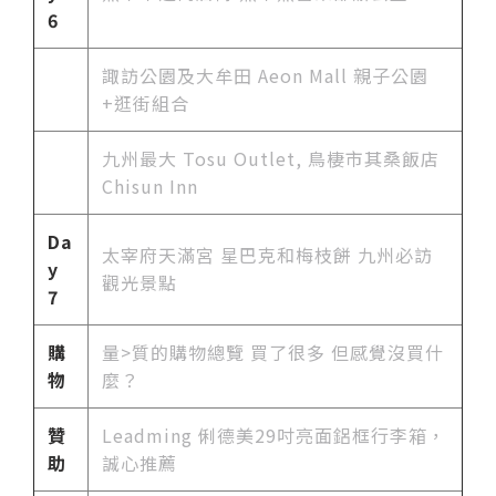
6
諏訪公園及大牟田 Aeon Mall 親子公園
+逛街組合
九州最大 Tosu Outlet, 鳥棲市其桑飯店
Chisun Inn
Da
太宰府天滿宮 星巴克和梅枝餅 九州必訪
y
觀光景點
7
購
量>質的購物總覽 買了很多 但感覺沒買什
物
麼？
贊
Leadming 俐德美29吋亮面鋁框行李箱，
助
誠心推薦