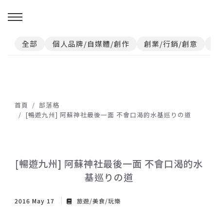
全部
個人品牌/自媒體/創作
創業/行銷/創意
首頁
部落格
[暢遊九州] 阿蘇神社最後一面 不會口渴的水基巡りの道
[暢遊九州] 阿蘇神社最後一面 不會口渴的水
基巡りの道
2016 May 17
旅遊/美食/玩樂