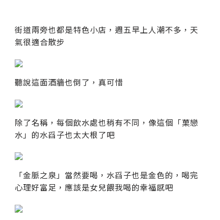
街道兩旁也都是特色小店，週五早上人潮不多，天
氣很適合散步
聽說這面酒牆也倒了，真可惜
除了名稱，每個飲水處也稍有不同，像這個「菓戀
水」的水舀子也太大根了吧
「金脈之泉」當然要喝，水舀子也是金色的，喝完
心理好富足，應該是女兒餵我喝的幸福感吧