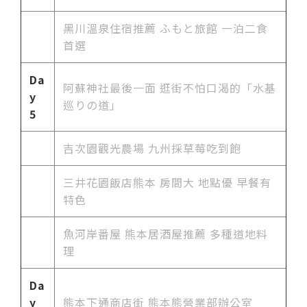
黑川溫泉住宿推薦 ふもと旅館 一泊二食
首選
Da
阿蘇神社最後一面 逛街不怕口渴的「水基
y
巡りの道」
5
吉次園觀光農場 九州採草莓吃到飽
三井花園飯店熊本 房間大 地點優 早餐有
特色
魚河岸番屋 熊本居酒屋推薦 多種道地料
理
Da
y
熊本下通商店街 熊本熊營業部辦公室