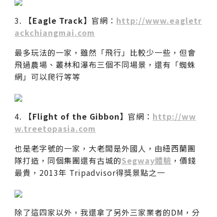
3.
【Eagle Track】
官網：
http://www.eagletr
ackchiangmai.com
最多玩法的一家，雖然「飛行」比較少一些，但會
飛過農場、叢林和瀑布三個不同場景，還有「蜘蛛
網」可以爬行等等
4.
【Flight of the Gibbon】
官網：
http://ww
w.treetopasia.com
也是老字號的一家，大老闆是外國人，由紐西蘭團
隊打造，同個集團還有古城的
Segway體驗
，價錢
最貴，2013年 Tripadvisor得獎景點之一
除了這四家以外，我還拿了另外三家業者的DM，分