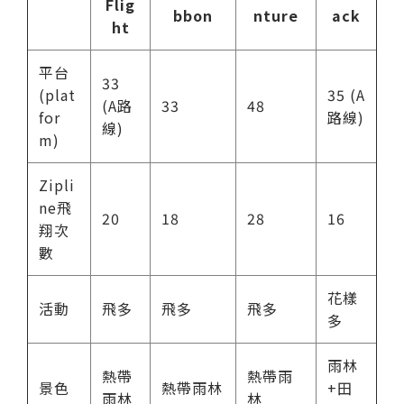
Flig
bbon
nture
ack
ht
平台
33
(plat
35 (A
(A路
33
48
for
路線)
線)
m)
Zipli
ne飛
20
18
28
16
翔次
數
花樣
活動
飛多
飛多
飛多
多
雨林
熱帶
熱帶雨
景色
熱帶雨林
+田
雨林
林