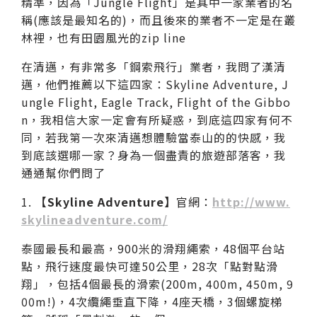
精準，因為「Jungle Flight」是其中一家業者的名
稱(應該是最知名的)，而且後來的業者不一定是在叢
林裡，也有田園風光的zip line
在清邁，有非常多「鋼索飛行」業者，我問了漢清
邁，他們推薦以下這四家：Skyline Adventure, J
ungle Flight, Eagle Track, Flight of the Gibbo
n，我相信大家一定會有所疑惑，到底這四家有何不
同，若我第一次來清邁想體驗當泰山的的快感，我
到底該選哪一家？身為一個盡責的旅遊部落客，我
通通幫你們問了
1.
【Skyline Adventure】
官網：
http://www.
skylineadventure.com/
泰國最長和最高，900米的滑翔繩索，48個平台站
點，飛行速度最快可達50公里，28次「點對點滑
翔」，包括4個最長的滑索(200m, 400m, 450m, 9
00m!)，4次纜繩垂直下降，4座天橋，3個螺旋梯