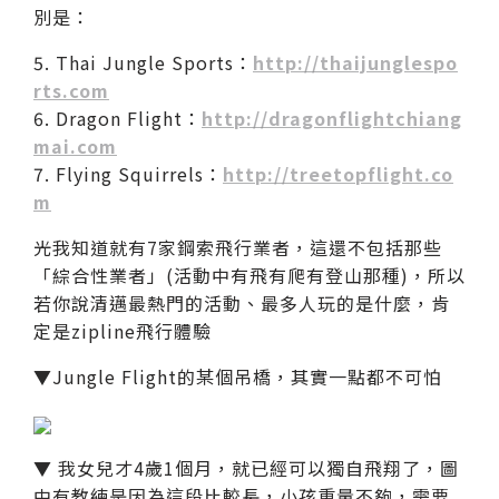
別是：
5. Thai Jungle Sports：
http://thaijunglespo
rts.com
6. Dragon Flight：
http://dragonflightchiang
mai.com
7. Flying Squirrels：
http://treetopflight.co
m
光我知道就有7家鋼索飛行業者，這還不包括那些
「綜合性業者」(活動中有飛有爬有登山那種)，所以
若你說清邁最熱門的活動、最多人玩的是什麼，肯
定是zipline飛行體驗
▼Jungle Flight的某個吊橋，其實一點都不可怕
▼ 我女兒才4歲1個月，就已經可以獨自飛翔了，圖
中有教練是因為這段比較長，小孩重量不夠，需要