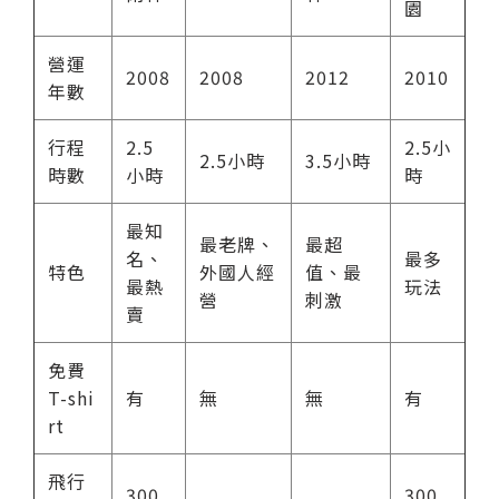
園
營運
2008
2008
2012
2010
年數
行程
2.5
2.5小
2.5小時
3.5小時
時數
小時
時
最知
最老牌、
最超
名、
最多
特色
外國人經
值、最
最熱
玩法
營
刺激
賣
免費
T-shi
有
無
無
有
rt
飛行
300
300