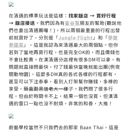
在清邁的標準玩法是這樣：
找家飯店 → 買好行程
→ 飯店接送
。我們因為有
曼谷幫
朋友的幫助(聽說他
們也要出清邁團囉！)，所以兩個最重要的行程出發
前就買好了，分別是「
Jungle Flight
」和「
學做
泰國菜
」，這是我認為來清邁最大的兩個點。但你
若到了當地再買行程，也是完全OK的，而且價錢也
不會比較貴。在漢清邁分店裡有很多DM可以拿，有
問題就直接問最快，付了錢最快當晚就能出團(例夜
間動物園)，這麼多DM真的各式各樣的行程都有，
甚至可以下注泰拳，看別人打架幫你賺錢，多棒的
享受，
簡直跟黑道老大一樣了
。我們問了很多行
程，但由於時間卡不上，結果一個也沒買，但漢清
邁的窗口一點也沒不耐煩，非常的和善，大推！
廚藝學校當然不只我們去的那家 Baan Thai，這是