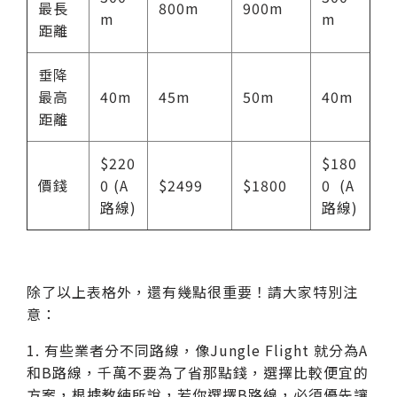
最長
800m
900m
m
m
距離
垂降
最高
40m
45m
50m
40m
距離
$220
$180
價錢
0 (A
$2499
$1800
0 (A
路線)
路線)
除了以上表格外，還有幾點很重要！請大家特別注
意：
1. 有些業者分不同路線，像Jungle Flight 就分為A
和B路線，千萬不要為了省那點錢，選擇比較便宜的
方案，根據教練所說，若你選擇B路線，必須優先讓