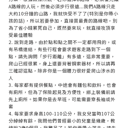
A路線的人玩，然後必須步行很遠...我們A路線只走
大約10分鐘的山路，我就快受不了了(特別是你帶小
孩的話)，所以若要參加，直接買最貴的路線吧，別
為了省小錢累死自己，既然要來玩，就直接攻頂享
受最佳體驗
2. 說到走路，由於點和點之間不一定都用飛的，或
有吊橋連結，有些行程會要求遊客走路到下一個
點，請先詢問「步行距離」有多遠，這非常重要，
爬山已經很累，身上還要背著鋼索器材，所以請再
三確認這點，除非你是一個體力很好愛爬山涉水的
人
3. 每家都有提供餐點，中途會有麵包和飲料，也會
有廁所，但為了保險起見及方便性，綁上裝備前請
先上廁所。如果你是去早班，可能需要穿長袖或外
套
4. 每家要求身高100-110公分，我女兒當時107公
分綽綽有餘，我問他們曾經最小的兒童是幾歲，教
練說2歲9個月，我驚呆了！若你要帶小孩去，請先