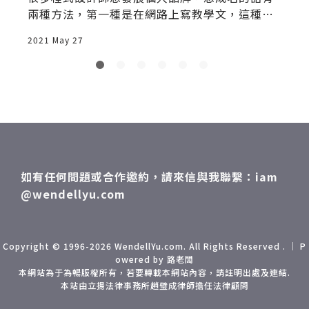
6
兩種方法，第一種是在網路上寫教學文，這種方
法比較慢
2021 May 27
2
如有任何問題或合作邀約，請來信與我聯繫：iam
@wendellyu.com
Copyright © 1996-2026 WendellYu.com. All Rights Reserved . ｜ P
owered by 路老闆
本網站為于為暢版權所有，若要轉載本網站內容，請註明出處及連結.
本站由立揚法律事務所趙璧成律師擔任法律顧問