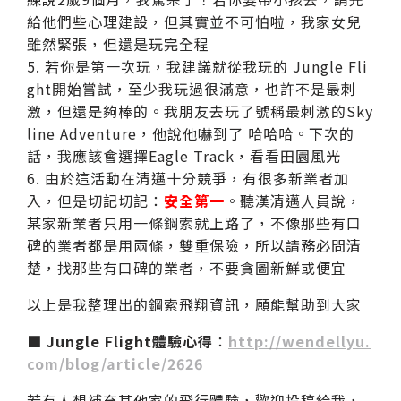
給他們些心理建設，但其實並不可怕啦，我家女兒
雖然緊張，但還是玩完全程
5. 若你是第一次玩，我建議就從我玩的 Jungle Fli
ght開始嘗試，至少我玩過很滿意，也許不是最刺
激，但還是夠棒的。我朋友去玩了號稱最刺激的Sky
line Adventure，他說他嚇到了 哈哈哈。下次的
話，我應該會選擇Eagle Track，看看田園風光
6. 由於這活動在清邁十分競爭，有很多新業者加
入，但是切記切記：
安全第一
。聽漢清邁人員說，
某家新業者只用一條鋼索就上路了，不像那些有口
碑的業者都是用兩條，雙重保險，所以請務必問清
楚，找那些有口碑的業者，不要貪圖新鮮或便宜
以上是我整理出的鋼索飛翔資訊，願能幫助到大家
■
Jungle Flight體驗心得
：
http://wendellyu.
com/blog/article/2626
若有人想補充其他家的飛行體驗，歡迎投稿給我，