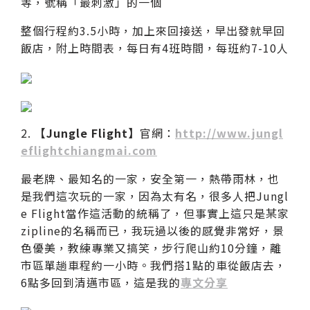
等，號稱「最刺激」的一個
整個行程約3.5小時，加上來回接送，早出發就早回
飯店，附上時間表，每日有4班時間，每班約7-10人
2.
【Jungle Flight】
官網：
http://www.jungl
eflightchiangmai.com
最老牌、最知名的一家，安全第一，熱帶雨林，也
是我們這次玩的一家，因為太有名，很多人把Jungl
e Flight當作這活動的統稱了，但事實上這只是某家
zipline的名稱而已，我玩過以後的感覺非常好，景
色優美，教練專業又搞笑，步行爬山約10分鐘，離
市區單趟車程約一小時。我們搭1點的車從飯店去，
6點多回到清邁市區，這是我的
專文分享