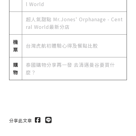
l World
超人氣甜點 Mr.Jones' Orphanage - Cent
ral World最新分店
機
台灣
虎航初體驗心得及餐點比較
票
購
泰國購物分享再一發 去清邁曼谷要買什
物
麼？
分享此文章