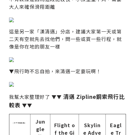
大人來確保滑翔距離
這是另一家「漢清邁」分店，建議大家第一天或第
二天有空就先去找他們，問一些或買一些行程，就
像是你在地的朋友一樣
▼飛行時不忘自拍，來清邁一定要玩啊！
清邁 Zipline鋼索飛行比
我幫大家整理好了 ▼▼
較表
▼▼
Jun
Flight o
Skylin
Eagl
(天下為暢整理)
gle
f the Gi
e Adve
e Tr