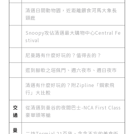
清邁日間動物園，近距離餵食河馬大象長
頸鹿
Snoopy攻佔清邁最大購物中心Central Fe
stival
尼曼路有什麼好玩的？值得去的？
逛到腳軟之塔佩門、週六夜市、週日夜市
清邁有什麼好玩的？附Zipline「鋼索飛
行」大比較
交
從清邁到曼谷的夜間巴士-NCA First Class
通
豪華頭等艙
曼
二訪Termial 21百貨，念念不忘的美食街