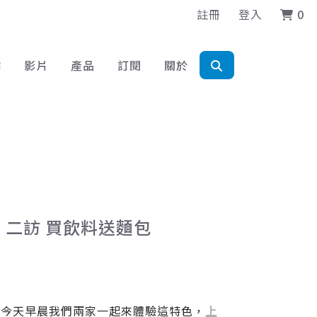
註冊
登入
0
作
影片
產品
訂閱
關於
FEE 二訪 買飲料送麵包
，今天早晨我們兩家一起來體驗這特色，
上