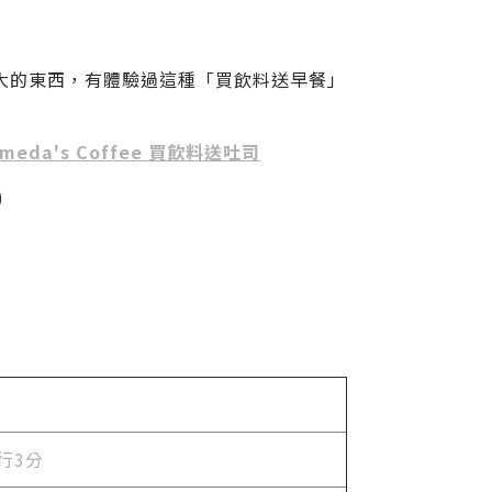
麼太偉大的東西，有體驗過這種「買飲料送早餐」
eda's Coffee 買飲料送吐司
)
步行3分