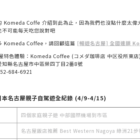
 Komeda Coffe 介紹到此為止，因為我們也沒點什
也不可能每天吃您說對吧
 Komeda Coffee，請回顧這篇
[暢遊名古屋] 全國連鎖 Kom
屋特色體驗：Komeda Coffee (コメダ珈琲店 中区役所東店
愛知縣名古屋市中區榮四丁目2番8號
2-684-6921
日本名古屋親子自駕遊全紀錄 (4/9-4/15)
四個家庭親子遊 中部國際機場到市區
名古屋飯店推薦
Best Western Nagoya 綠洲21