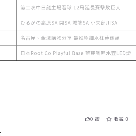
第二次中日龍主場看球 12局延長賽擊敗巨人
ひるがの高原SA 関SA 城端SA 小矢部川SA
名古屋、金澤購物分享 最推極細水柱蓮蓬頭
日本Root Co Playful Base 藍芽喇叭水壺LED燈
0 讚
收藏 0
言