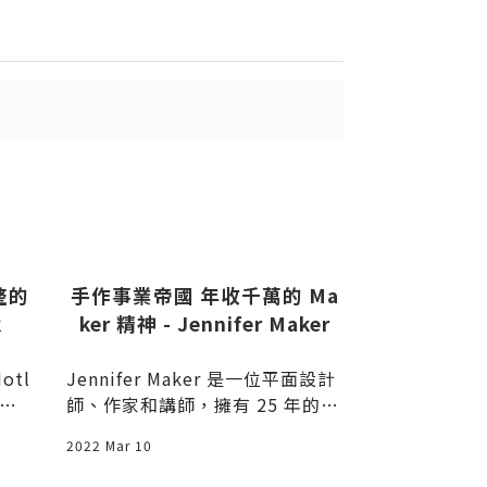
出
送出
整的
手作事業帝國 年收千萬的 Ma
[暢銷學]
k
ker 精神 - Jennifer Maker
法
otl
Jennifer Maker 是一位平面設計
沒想到《暢銷
特別
師、作家和講師，擁有 25 年的經
來送大禮了，
驗，她喜歡
夫叫做「無中
2022 Mar 10
2013 Oct 02
意人憑空捏造
「弄假成真」