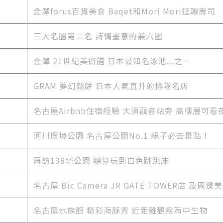
金澤forus百貨美食 Baqet和Mori Mori迴轉壽司
三大名園第二名 詩情畫意的兼六園
金澤 21世紀美術館 日本最知名泳池...之一
GRAM 夢幻鬆餅 日本人氣直升的排隊名店
名古屋Airbnb住宿經驗 大須觀音站旁 高樓層可看
河川環境公園 名古屋公園No.1 親子必去景點！
再訪138塔公園 總算玩到白色跳跳床
名古屋 Bic Camera JR GATE TOWER店 及周邊
名古屋水族館 精彩海豚秀 近距離觀察海中生物