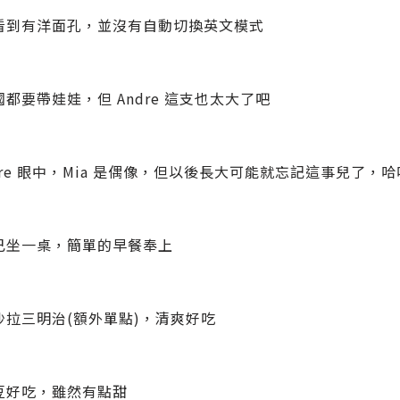
看到有洋面孔，並沒有自動切換英文模式
都要帶娃娃，但 Andre 這支也太大了吧
dre 眼中，Mia 是偶像，但以後長大可能就忘記這事兒了，哈
己坐一桌，簡單的早餐奉上
沙拉三明治(額外單點)，清爽好吃
豆好吃，雖然有點甜