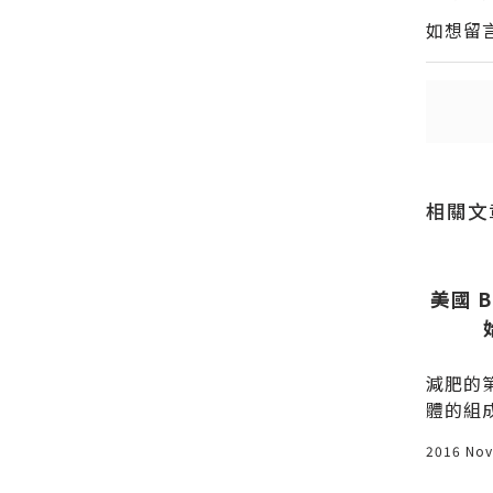
如想留
送出
送出
相關文
利品分享
我看水象女人
美國 B
，所以一早
水象星座分別為雙魚座、巨蟹座和
減肥的
一天，北京
天蠍座。如果用一種物質來描述這
體的組
運，就好比
些女人，那就是「水」；此象的女
身體的
2003 Feb 21
2016 Nov
北京怎能不
子嬌媚眾生柔情似水、吃苦耐勞強
能喝水
。若您帶老
韌似水、千變萬化難捉似水、配合
喝什麼