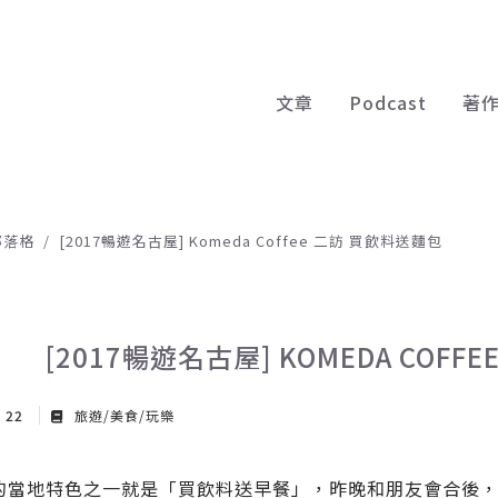
文章
Podcast
著
部落格
[2017暢遊名古屋] Komeda Coffee 二訪 買飲料送麵包
[2017暢遊名古屋] KOMEDA COF
y 22
旅遊/美食/玩樂
的當地特色之一就是「買飲料送早餐」，昨晚和朋友會合後