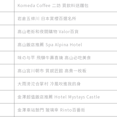
Komeda Coffee 二訪 買飲料送麵包
岩倉五條川 日本賞櫻百選名所
高山老街和夜間購物 Valor百貨
高山飯店推薦 Spa Alpina Hotel
味の与平 飛驒牛壽喜燒 高山必吃美食
高山宮川朝市 質感匠館 高貴一枚板
大雨滂沱合掌村 冷風吹進我的身
金澤超值飯店推薦 Hotel Mystays Castle
金澤車站鼓門 玻璃傘 Rinto百番街