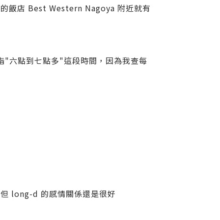
st Western Nagoya 附近就有
指"六點到七點多"這段時間，因為我查每
long-d 的感情關係還是很好