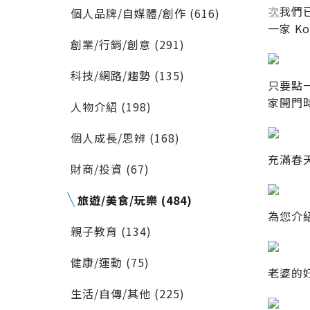
次
我們已
個人品牌/自媒體/創作 (616)
一家 K
創業/行銷/創意 (291)
科技/網路/趨勢 (135)
只要點
家開門
人物介紹 (198)
個人成長/思辨 (168)
充滿春
財商/投資 (67)
旅遊/美食/玩樂 (484)
為您介紹
親子教育 (134)
健康/運動 (75)
老婆的
生活/自傳/其他 (225)