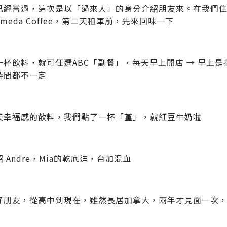
經嘗過，這次是以「過來人」的身分介紹朋友來。在我們住的飯店 Be
omeda Coffee，第二天租車前，先來回味一下
一杯飲料，就可任選ABC「副餐」，每天早上開店 → 早上是
時間都不一定
天幸福感的飲料，我們點了一杯「堇」，就紅豆牛奶啦
 Andre，Mia的乾底迪，台加混血
好朋友，從高中到現在，雖然長居加拿大，兩年才見面一次，但 