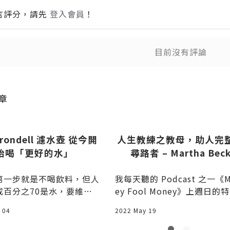
言評分，請先
登入會員
！
目前沒有評論
送出
送
章
rondell 濾水壺 從今開
人生教練之教母，助人完
始喝「更好的水」
尋路者 – Martha Bec
第一步就是不喝飲料，但人
我每天聽的 Podcast 之一《M
成百分之70是水，要維持
ey Fool Money》上週日的
運作又不能喝飲料，那就只
節目，
 04
2022 May 19
，因此我的生活重心從「該
飲料」到「如何喝更好的