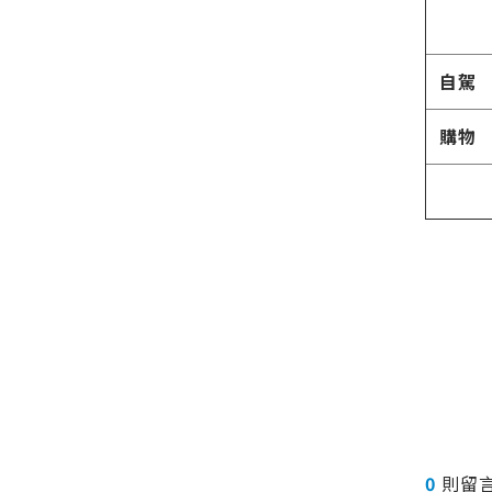
自駕
購物
0
則留