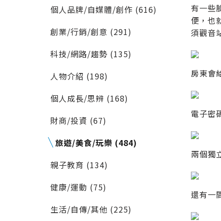
有一些
個人品牌/自媒體/創作 (616)
便，也
創業/行銷/創意 (291)
須觀音
科技/網路/趨勢 (135)
房東會給
人物介紹 (198)
個人成長/思辨 (168)
電子密
財商/投資 (67)
旅遊/美食/玩樂 (484)
兩個獨立
親子教育 (134)
健康/運動 (75)
還有一
生活/自傳/其他 (225)