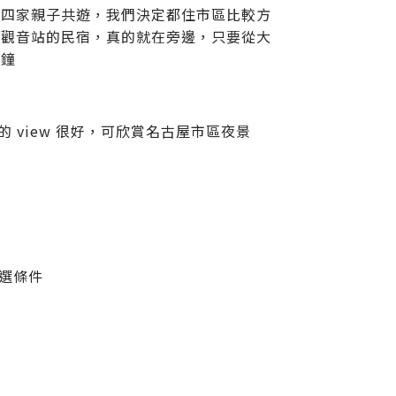
是四家親子共遊，我們決定都住市區比較方
須觀音站的民宿，真的就在旁邊，只要從大
分鐘
 view 很好，可欣賞名古屋市區夜景
篩選條件