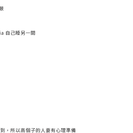
景
a 自己睡另一間
錯
摸到，所以高個子的人要有心理準備