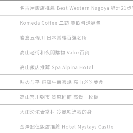
名古屋飯店推薦
Best Western Nagoya 綠洲21
Komeda Coffee 二訪 買飲料送麵包
岩倉五條川 日本賞櫻百選名所
高山老街和夜間購物 Valor百貨
高山飯店推薦 Spa Alpina Hotel
味の与平 飛驒牛壽喜燒 高山必吃美食
高山宮川朝市 質感匠館 高貴一枚板
大雨滂沱合掌村 冷風吹進我的身
金澤超值飯店推薦 Hotel Mystays Castle