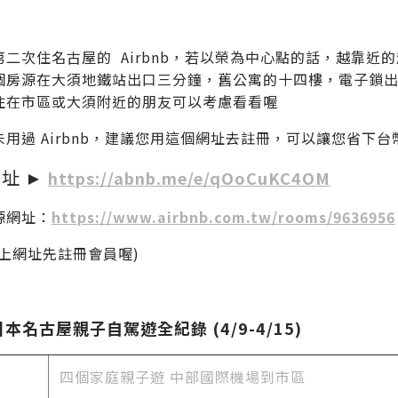
第二次住名古屋的 Airbnb，若以榮為中心點的話，越靠
個房源在大須地鐵站出口三分鐘，舊公寓的十四樓，電子鎖出入
住在市區或大須附近的朋友可以考慮看看喔
用過 Airbnb，建議您用這個網址去註冊，可以讓您省下台幣
址 ►
https://abnb.me/e/qOoCuKC4OM
源網址：
https://www.airbnb.com.tw/rooms/9636956
以上網址先註冊會員喔)
日本名古屋親子自駕遊全紀錄 (4/9-4/15)
四個家庭親子遊 中部國際機場到市區