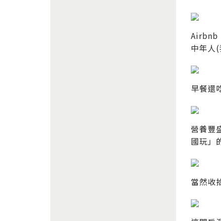
Air
中年人
早餐還
營養豐
國玩」
當然收