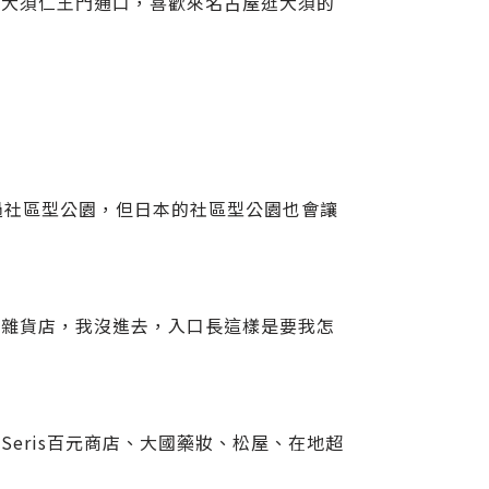
，大須仁王門通口，喜歡來名古屋逛大須的
過社區型公園，但日本的社區型公園也會讓
的雜貨店，我沒進去，入口長這樣是要我怎
eris百元商店、大國藥妝、松屋、在地超