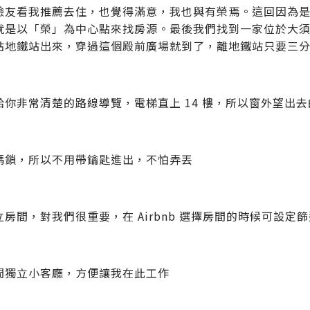
臉友看我推薦去住，也覺得滿意，我也與有榮焉。這回因為
就是以「榮」為中心點來找房源。最後我們找到一家位於大
站地鐵站出來，穿過這個殿前廣場就到了，離地鐵站只要三
你非常清楚的路線導覽，電梯直上 14 樓，所以窗外望出去的
碼鎖，所以不用帶鑰匙進出，不怕弄丟
房間，對我們很重要，在 Airbnb 選擇房間的時候可設定
間獨立小客廳，方便讓我在此工作