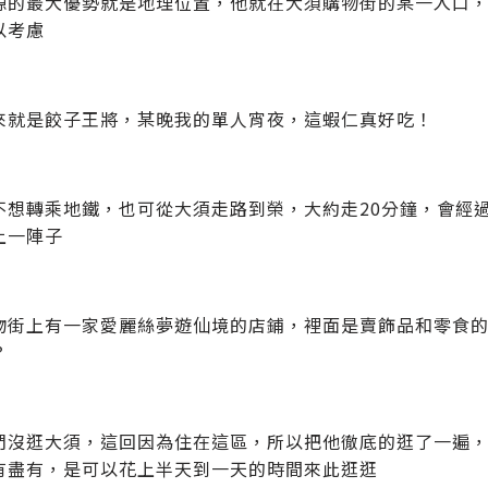
源的最大優勢就是地理位置，他就在大須購物街的某一入口
以考慮
來就是餃子王將，某晚我的單人宵夜，這蝦仁真好吃！
不想轉乘地鐵，也可從大須走路到榮，大約走20分鐘，會經
上一陣子
物街上有一家愛麗絲夢遊仙境的店鋪，裡面是賣飾品和零食
？
們沒逛大須，這回因為住在這區，所以把他徹底的逛了一遍，S
有盡有，是可以花上半天到一天的時間來此逛逛