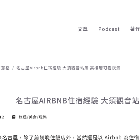
文章
Podcast
著
部落格
名古屋Airbnb住宿經驗 大須觀音站旁 高樓層可看夜景
名古屋AIRBNB住宿經驗 大須觀音
 12
旅遊/美食/玩樂
來名古屋，除了前幾晚住飯店外，當然還是以 Airbnb 為住