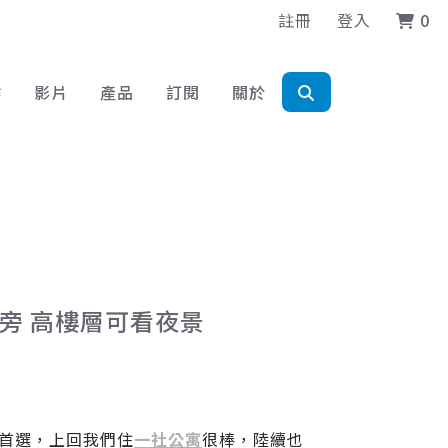
註冊
登入
0
作
影片
產品
訂閱
關於
站旁 高樓層可看夜景
宿首選，上回我們住
一社公寓
很棒，陸續也