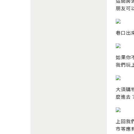
這間房
朋友可
巷口出
如果你
我們玩
大須購
麼進去
上回我
市等應