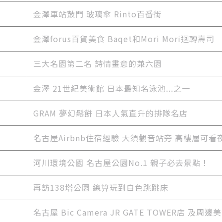
金澤車站鼓門 玻璃傘 Rinto百番街
金澤forus百貨美食 Baqet和Mori Mori迴轉壽司
三大名園第二名 詩情畫意的兼六園
金澤 21世紀美術館 日本最知名泳池...之一
GRAM 夢幻鬆餅 日本人氣直升的排隊名店
名古屋Airbnb住宿經驗 大須觀音站旁 高樓層可看
河川環境公園 名古屋公園No.1 親子必去景點！
再訪138塔公園 總算玩到白色跳跳床
名古屋 Bic Camera JR GATE TOWER店 及周邊