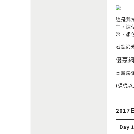
這是我
宜，這
幣，想
若您尚未
優惠網
本篇房
(須從
2017
Day 1