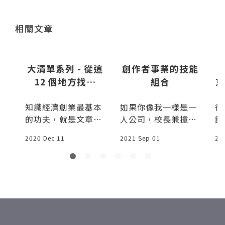
送出
送出
相關文章
三
大清單系列 - 從這
創作者事業的技能
A
來
12 個地方找痛
組合
京
點，讓你永遠寫不
e
有
知識經濟創業最基本
如果你像我一樣是一
從
完
現
的功夫，就是文章要
人公司，校長兼撞
飯
近
寫在「痛點」上，有
鐘，你不能只會一種
A
2020 Dec 11
2021 Sep 01
20
人有問題，你回答
技能，你必須擁有多
換
，
他，解決他的痛點，
種技能，我們稱之
的
、
你就贏得
「技能組」
站
是
界
和
長
為
的
統
新