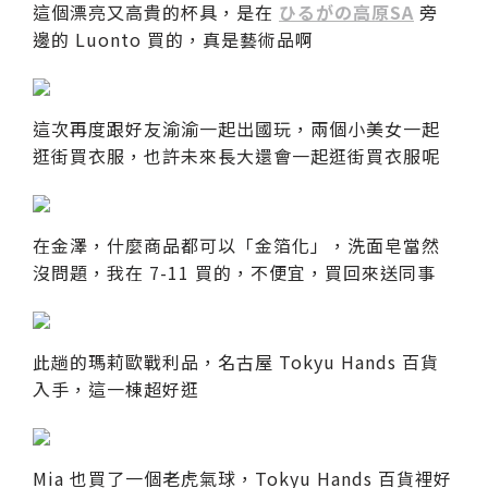
這個漂亮又高貴的杯具，是在
ひるがの高原SA
旁
邊的 Luonto 買的，真是藝術品啊
這次再度跟好友渝渝一起出國玩，兩個小美女一起
逛街買衣服，也許未來長大還會一起逛街買衣服呢
在金澤，什麼商品都可以「金箔化」，洗面皂當然
沒問題，我在 7-11 買的，不便宜，買回來送同事
此趟的瑪莉歐戰利品，名古屋 Tokyu Hands 百貨
入手，這一棟超好逛
Mia 也買了一個老虎氣球，Tokyu Hands 百貨裡好