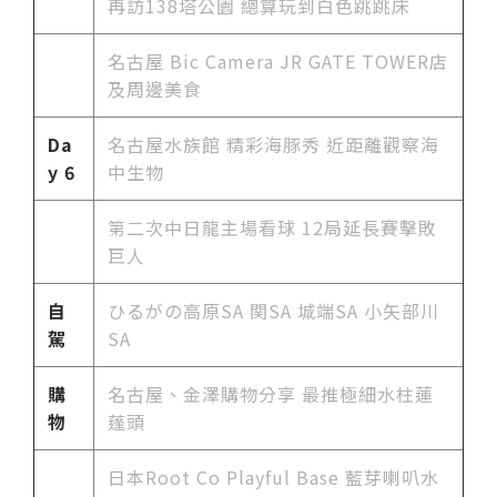
再訪138塔公園 總算玩到白色跳跳床
名古屋 Bic Camera JR GATE TOWER店
及周邊美食
Da
名古屋水族館 精彩海豚秀 近距離觀察海
y 6
中生物
第二次中日龍主場看球 12局延長賽擊敗
巨人
自
ひるがの高原SA 関SA 城端SA 小矢部川
駕
SA
購
名古屋、金澤購物分享 最推極細水柱蓮
物
蓬頭
日本Root Co Playful Base 藍芽喇叭水