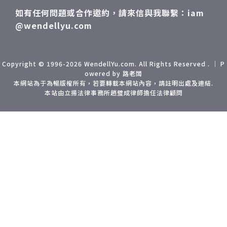
泛
越
如有任何問題或合作邀約，請來信與我聯繫：iam
有
想
@wendellyu.com
還
生
而
如
下
一
活
Copyright © 1996-2026 WendellYu.com. All Rights Reserved . ｜ P
owered by 路老闆
漸
京
本網站為于為暢版權所有，若要轉載本網站內容，請註明出處及連結.
的
三
本站由立揚法律事務所趙璧成律師擔任法律顧問
衫
住
但
以
型
負
不
用
的
想
場
了
且
的
知
在
也
的
性