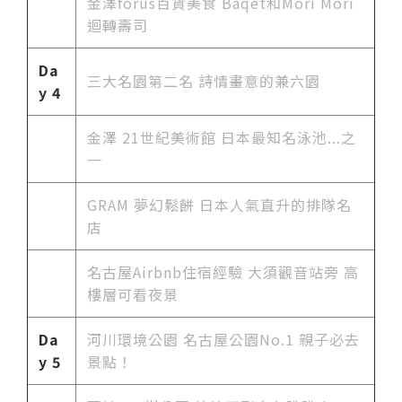
金澤forus百貨美食 Baqet和Mori Mori
迴轉壽司
Da
三大名園第二名 詩情畫意的兼六園
y 4
金澤 21世紀美術館 日本最知名泳池...之
一
GRAM 夢幻鬆餅 日本人氣直升的排隊名
店
名古屋Airbnb住宿經驗 大須觀音站旁 高
樓層可看夜景
Da
河川環境公園 名古屋公園No.1 親子必去
y 5
景點！