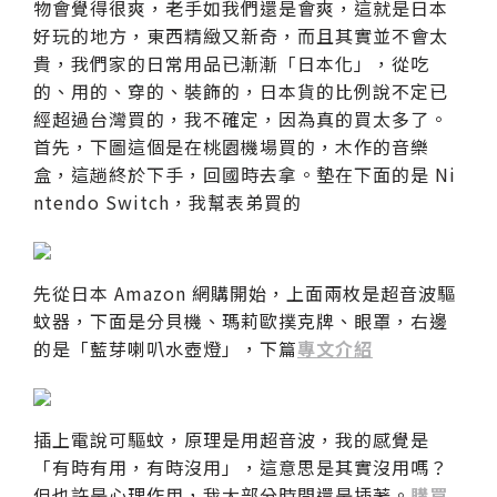
物會覺得很爽，老手如我們還是會爽，這就是日本
好玩的地方，東西精緻又新奇，而且其實並不會太
貴，我們家的日常用品已漸漸「日本化」，從吃
的、用的、穿的、裝飾的，日本貨的比例說不定已
經超過台灣買的，我不確定，因為真的買太多了。
首先，下圖這個是在桃園機場買的，木作的音樂
盒，這趟終於下手，回國時去拿。墊在下面的是 Ni
ntendo Switch，我幫表弟買的
先從日本 Amazon 網購開始，上面兩枚是超音波驅
蚊器，下面是分貝機、瑪莉歐撲克牌、眼罩，右邊
的是「藍芽喇叭水壺燈」，下篇
專文介紹
插上電說可驅蚊，原理是用超音波，我的感覺是
「有時有用，有時沒用」，這意思是其實沒用嗎？
但也許是心理作用，我大部分時間還是插著。
購買