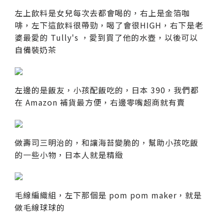
左上飲料是女兒每次去都會喝的，右上是金箔咖
啡，左下這飲料很帶勁，喝了會很HIGH，右下是老
婆最愛的 Tully's ，愛到買了他的水壺，以後可以
自備裝奶茶
左邊的是飯友，小孩配飯吃的，日本 390，我們都
在 Amazon 補貨最方便，右邊零嘴超商就有賣
做壽司三明治的，和讓海苔變脆的，幫助小孩吃飯
的一些小物，日本人就是精緻
毛線編織組，左下那個是 pom pom maker，就是
做毛線球球的