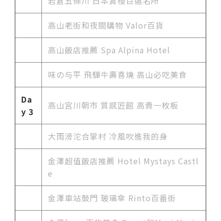
岩倉五條川 日本賞櫻百選名所
高山老街和夜間購物 Valor百貨
高山飯店推薦 Spa Alpina Hotel
味の与平 飛驒牛壽喜燒 高山必吃美食
Da
高山宮川朝市 質感匠館 高貴一枚板
y 3
大雨滂沱合掌村 冷風吹進我的身
金澤超值飯店推薦 Hotel Mystays Castl
e
金澤車站鼓門 玻璃傘 Rinto百番街