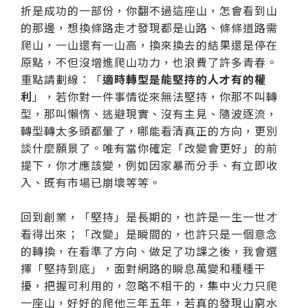
折是成功的一部份，你翻不過這座山，怎會看到山
的那邊，想換條路走才發現都是山路、條條道路需
爬山，一山還有一山高，換來換去的結果還是停在
原點，不但沒增進爬山功力，也浪費了許多青春。
重點請劃線：「
適時轉型是能堅持的人才有的權
利
」，若你對一件事情從來無法堅持，你那不叫轉
型，那叫懶惰、逃避現實、沒有主見、隨波逐流，
轉型轉太多頭都暈了，哪能看清真正的方向，更別
談什麼願景了。唯有當你確定「改變會更好」的前
提下，你才應該變，例如因家暴而分手、有立即收
入、既有市場已崩壞等等。
回到創業，「堅持」是長期的，也許是一生一世才
看得出來；「改變」是瞬間的，也許只是一個意念
的轉換，在看準了方向、做足了功課之後，我會選
擇「堅持到底」，面對網路的瞬息萬變和種種干
擾，把握可利用的，忽略不相干的，集中火力只爬
一座山，好好的爬他三年五年，若真的發現山窮水