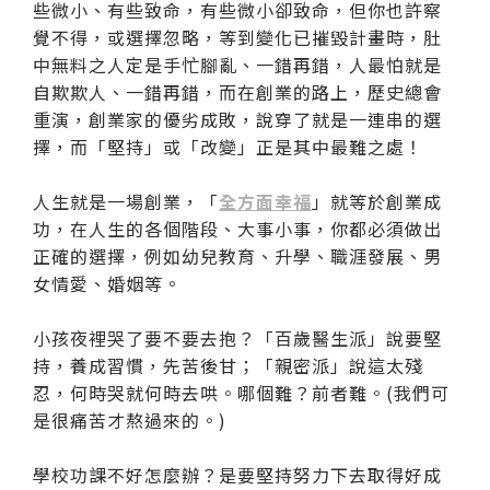
些微小、有些致命，有些微小卻致命，但你也許察
覺不得，或選擇忽略，等到變化已摧毀計畫時，肚
中無料之人定是手忙腳亂、一錯再錯，人最怕就是
自欺欺人、一錯再錯，而在創業的路上，歷史總會
重演，創業家的優劣成敗，說穿了就是一連串的選
擇，而「堅持」或「改變」正是其中最難之處！
人生就是一場創業，「
全方面幸福
」就等於創業成
功，在人生的各個階段、大事小事，你都必須做出
正確的選擇，例如幼兒教育、升學、職涯發展、男
女情愛、婚姻等。
小孩夜裡哭了要不要去抱？「百歲醫生派」說要堅
持，養成習慣，先苦後甘；「親密派」說這太殘
忍，何時哭就何時去哄。哪個難？前者難。(我們可
是很痛苦才熬過來的。)
學校功課不好怎麼辦？是要堅持努力下去取得好成