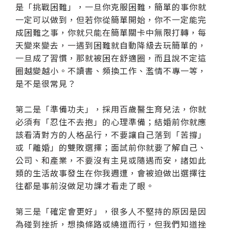
是「挑戰困難」，一旦你克服困難，簡單的事你就
一定可以做到，但若你從簡單開始，你不一定能完
成困難之事，你就只能在簡單關卡中無限打轉，每
天變來變去，一遇到困難就自動降級去玩簡單的，
一旦成了習慣，那就被困在舒適圈，而且說不定這
圈越變越小。不讀書、頻換工作、濫情不專一等，
是不是很常見？
第二是「準備功夫」，採用百歲醫生育兒法，你就
必須有「忍住不去抱」的心理準備；結婚前你就應
該看清對方的人格品行，不要讓自己落到「苦撐」
或「離婚」的雙敗選擇；面試前你就要了解自己、
公司、和產業，不要沒有主見或隨遇而安，諸如此
類的生活故事發生在你我週遭，會被迫做出選擇往
往都是事前沒做足功課才看走了眼。
第三是「確定會更好」，很多人不堅持的原因是因
為碰到挫折，想換條路或繞道而行，但我們知道挫