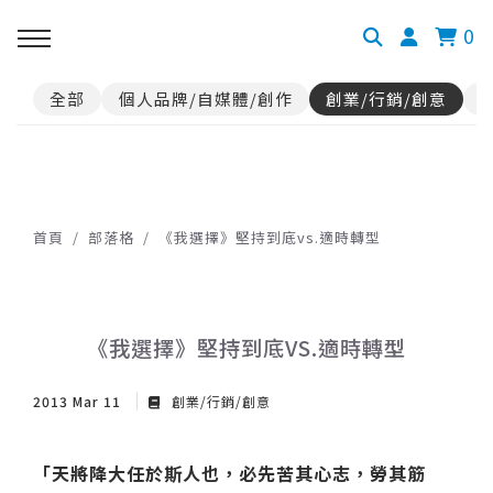
0
全部
個人品牌/自媒體/創作
創業/行銷/創意
首頁
部落格
《我選擇》堅持到底vs.適時轉型
《我選擇》堅持到底VS.適時轉型
2013 Mar 11
創業/行銷/創意
「天將降大任於斯人也，必先苦其心志，勞其筋