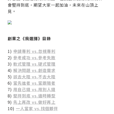
會堅持到底，期望大家一起加油，未來在山頂上
見。
創業之《我選擇》目錄
1)
申請專利 vs.忽視專利
2)
參考成功 vs.參考失敗
3)
軟式管理 vs.硬式管理
4)
解決問題 vs.創造需求
5)
該去大陸 vs.不去大陸
6)
當先進者 vs.當跟隨者
7)
用自己錢 vs.用別人錢
8)
堅持到底 vs.適時轉型
9)
先上再改 vs.做好再上
10)
一人當家 vs.找個夥伴