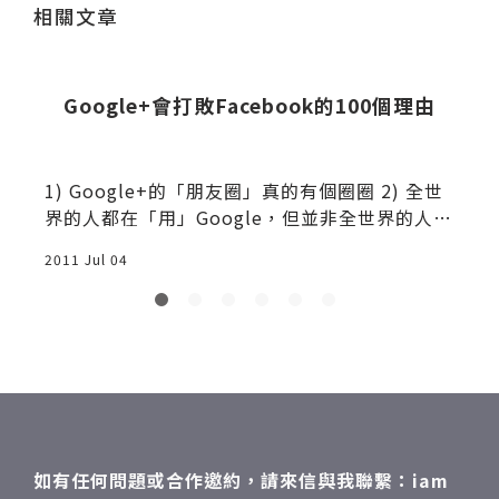
相關文章
-
Google+會打敗Facebook的100個理由
t
1) Google+的「朋友圈」真的有個圈圈 2) 全世
界的人都在「用」Google，但並非全世界的人都
在「玩」Facebook 3) Google+的「第一印象」
2011 Jul 04
2
比Facebook的第一印象好(你還記得嗎？) 4) Go
ogle+的動線設計比較好，容易上手 5) Google
+可清楚、簡單、快速分類你認識的人，但Faceb
ook不行 6) 我可以一整天不上Facebook，但不
可能不用Google 7) 三個諸葛亮勝過一個諸克伯
如有任何問題或合作邀約，請來信與我聯繫：iam