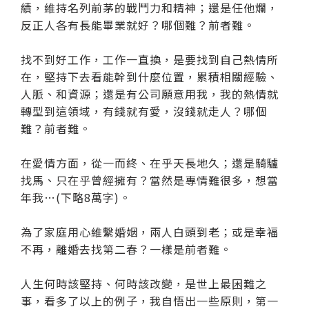
績，維持名列前茅的戰鬥力和精神；還是任他爛，
反正人各有長能畢業就好？哪個難？前者難。
找不到好工作，工作一直換，是要找到自己熱情所
在，堅持下去看能幹到什麼位置，累積相關經驗、
人脈、和資源；還是有公司願意用我，我的熱情就
轉型到這領域，有錢就有愛，沒錢就走人？哪個
難？前者難。
在愛情方面，從一而終、在乎天長地久；還是騎驢
找馬、只在乎曾經擁有？當然是專情難很多，想當
年我…(下略8萬字)。
為了家庭用心維繫婚姻，兩人白頭到老；或是幸福
不再，離婚去找第二春？一樣是前者難。
人生何時該堅持、何時該改變，是世上最困難之
事，看多了以上的例子，我自悟出一些原則，第一