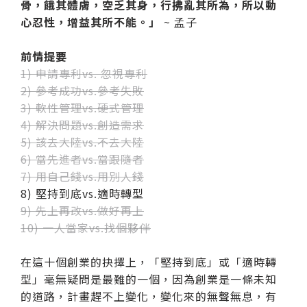
骨，餓其體膚，空乏其身，行拂亂其所為，所以動
心忍性，增益其所不能。」
~ 孟子
前情提要
1) 申請專利vs. 忽視專利
2) 參考成功vs.參考失敗
3) 軟性管理vs.硬式管理
4) 解決問題vs.創造需求
5) 該去大陸vs.不去大陸
6) 當先進者vs.當跟隨者
7) 用自己錢vs.用別人錢
8) 堅持到底vs.適時轉型
9) 先上再改vs.做好再上
10) 一人當家vs.找個夥伴
在這十個創業的抉擇上，「堅持到底」或「適時轉
型」毫無疑問是最難的一個，因為創業是一條未知
的道路，計畫趕不上變化，變化來的無聲無息，有