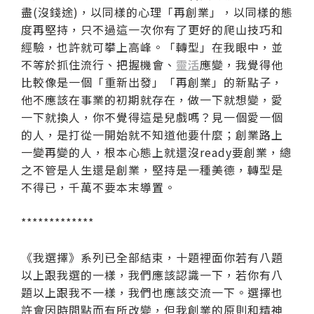
盡(沒錢途)，以同樣的心理「再創業」，以同樣的態
度再堅持，只不過這一次你有了更好的爬山技巧和
經驗，也許就可攀上高峰。「轉型」在我眼中，並
不等於抓住流行、把握機會、
靈活
應變，我覺得他
比較像是一個「重新出發」「再創業」的新點子，
他不應該在事業的初期就存在，做一下就想變，愛
一下就換人，你不覺得這是兒戲嗎？見一個愛一個
的人，是打從一開始就不知道他要什麼；創業路上
一變再變的人，根本心態上就還沒ready要創業，總
之不管是人生還是創業，堅持是一種美德，轉型是
不得已，千萬不要本末導置。
*************
《我選擇》系列已全部結束，十題裡面你若有八題
以上跟我選的一樣，我們應該認識一下，若你有八
題以上跟我不一樣，我們也應該交流一下。選擇也
許會因時間點而有所改變，但我創業的原則和精神