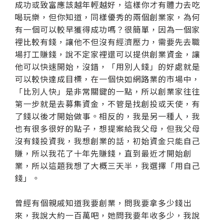
成功或致富應該越年輕越好，這樣你才有體力去吃
喝玩樂，但你知道，同樣優秀的兩個創業家，為何
有一個可以較早獲得成功嗎？很簡單，因為一個家
裡比較有錢，讓他不但沒有經濟壓力，需要先去職
場打工賺錢，說不定家裡還可以提供創業資金，讓
他可以快速開始，沒錯，「用別人錢」的好處就是
可以較快達成目標，在一個快如網路業的市場中，
「比別人快」是非常關鍵的一點，所以創業家往往
第一步就是去募集資金，不管是找創投或天使，有
了錢以後才開始做事。相反的，我是另一種人，我
也有很多很好的點子，想提案給我父母，但我父母
沒有錢投資我，我想創業的話，初始資金只能自己
賺，所以我花了十年先賺錢，直到最近才開始創
業，所以這題我想了大概三天半，我選擇「用自己
錢」。
曾經有個親戚知道我要創業，問我要拿多少錢出
來，我說大約一百萬吧，她問我要年收多少，我說