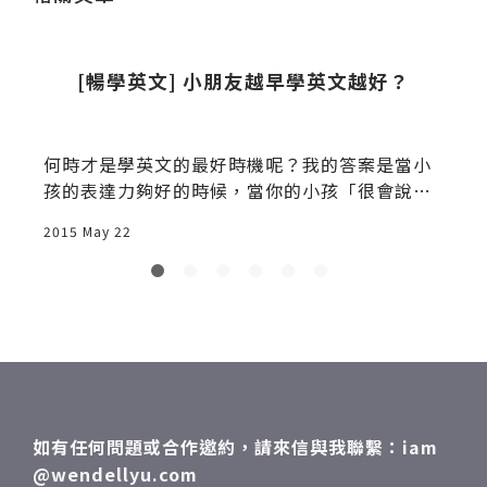
[暢學英文] 小朋友越早學英文越好？
小
何時才是學英文的最好時機呢？我的答案是當小
孩的表達力夠好的時候，當你的小孩「很會說
話」的時候。我人生第一次創業是開英文補習
2015 May 22
2
班，當時由於生意冷清，好消息是很多時間可以
寫作，所以寫過一系列的「學英文」相關文章，
但壞消息是硬碟轉移時失蹤了，只剩下當時
的”想法”，而文字必須從現在開始重寫…「學
英文」這件事跟減肥一樣，是一輩子的課題，也
是不容易的抗戰。為什麼叫抗戰，因為我們身處
非英文環境，你得自己在「逆境中」找出一個你
願意投入的方法，輔以大量的自燃動力，一萬小
如有任何問題或合作邀約，請來信與我聯繫：iam
時的練習僅是基本，最好是每日都能接觸，才有
@wendellyu.com
可能維持不墜的水準。這個領域太大太廣，所以