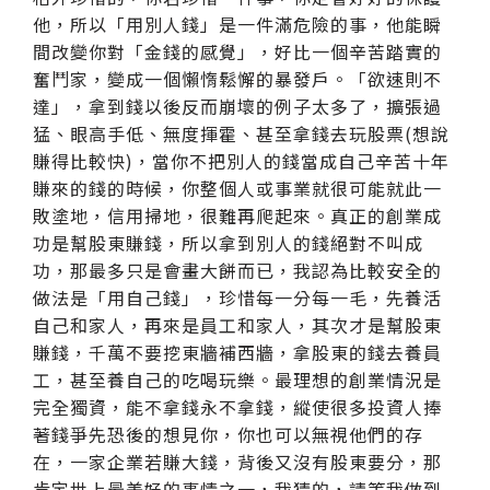
他，所以「用別人錢」是一件滿危險的事，他能瞬
間改變你對「金錢的感覺」，好比一個辛苦踏實的
奮鬥家，變成一個懶惰鬆懈的暴發戶。「欲速則不
達」，拿到錢以後反而崩壞的例子太多了，擴張過
猛、眼高手低、無度揮霍、甚至拿錢去玩股票(想說
賺得比較快)，當你不把別人的錢當成自己辛苦十年
賺來的錢的時候，你整個人或事業就很可能就此一
敗塗地，信用掃地，很難再爬起來。真正的創業成
功是幫股東賺錢，所以拿到別人的錢絕對不叫成
功，那最多只是會畫大餅而已，我認為比較安全的
做法是「用自己錢」，珍惜每一分每一毛，先養活
自己和家人，再來是員工和家人，其次才是幫股東
賺錢，千萬不要挖東牆補西牆，拿股東的錢去養員
工，甚至養自己的吃喝玩樂。最理想的創業情況是
完全獨資，能不拿錢永不拿錢，縱使很多投資人捧
著錢爭先恐後的想見你，你也可以無視他們的存
在，一家企業若賺大錢，背後又沒有股東要分，那
肯定世上最美好的事情之一，我猜的，請等我做到