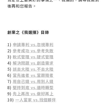
後再和您報告。
創業之《我選擇》目錄
1)
申請專利 vs.忽視專利
2)
參考成功 vs.參考失敗
3)
軟式管理 vs.硬式管理
4)
解決問題 vs.創造需求
5)
該去大陸 vs.不去大陸
6)
當先進者 vs.當跟隨者
7)
用自己錢 vs.用別人錢
8)
堅持到底 vs.適時轉型
9)
先上再改 vs.做好再上
10)
一人當家 vs.找個夥伴