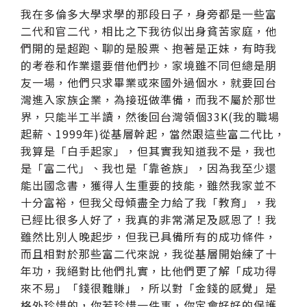
我在多倫多大學求學的那段日子，身旁都是一些富
二代和官二代，相比之下我彷似出身貧苦家庭，他
們開的是超跑、聊的是股票、抱著是正妹，有時我
的考卷和作業還要借他們抄，家境雖不同但總是朋
友一場，他們只求畢業或來國外過個水，就要回台
灣進入家族企業，為接班做準備，而我不屬於那世
界，只能半工半讀，然後回台灣領個33K(我的職場
起薪、1999年)從基層幹起，當然跟這些富二代比，
我算是「白手起家」，但其實我知道我不是，我也
是「富二代」、我也是「靠爸族」，因為我至少還
能出國念書，獲得人生重要的技能，雖然我家並不
十分富裕，但我父母傾盡全力給了我「教育」，我
已經比很多人好了，我真的非常滿足及感恩了！我
雖然比別人晚起步，但我已具備所有的成功條件，
而且相對於那些富二代來說，我從基層開始練了十
年功，我絕對比他們扎實，比他們更了解「成功得
來不易」「錢很難賺」，所以對「金錢的感覺」是
格外珍惜的，你若珍惜一件事，你定會好好的保護