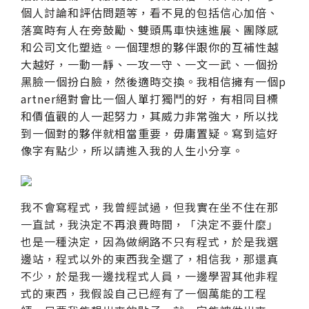
個人討論和評估問題等，看不見的包括信心加倍、
落寞時有人在旁鼓勵、雙頭馬車快速進展、團隊感
和公司文化塑造。一個理想的夥伴跟你的互補性越
大越好，一動一靜、一攻一守、一文一武、一個扮
黑臉一個扮白臉，然後適時交換。我相信擁有一個p
artner絕對會比一個人單打獨鬥的好，有相同目標
和價值觀的人一起努力，其威力非常強大，所以找
到一個對的夥伴就相當重要，毋庸置疑。寫到這好
像字有點少，所以請進入我的人生小分享。
我不會寫程式，我曾經試過，但我實在坐不住在那
一直試，我決定不再浪費時間，「決定不要什麼」
也是一種決定，因為做網路不只有程式，於是我選
邊站，程式以外的東西我全選了，相信我，那還真
不少，於是我一邊找程式人員，一邊學習其他非程
式的東西，我假設自己已經有了一個萬能的工程