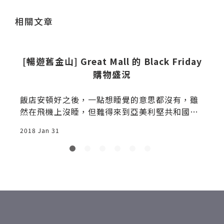
送出
相關文章
[暢遊舊金山] Great Mall 的 Black Friday
購物盛況
號
飯店安頓好之後，一點想睡覺的意思都沒有，雖
,
然在飛機上沒睡，但難得來到亞美利堅共和國，
又湊巧是感恩節連續四天的年度購物季，當然要
2018 Jan 31
2
去 outlet 感受一下氣氛，好啦，不僅感受氣
氛，是去參戰啦！Hyatt Place 對面就是 Conve
ntion Center，步行大概一分半鐘到站牌，我要
去的 outlet 叫 Great Mall，中文為「灣區大商
場」，地址是 447 Great Mall Dr, Milpitas, CA
95035 USA，電話是 +1 408-945-4022，官網
是 http://www.simon.com/mall/great-mal
l，北加州最大的室內購物商城，超過 200 家品