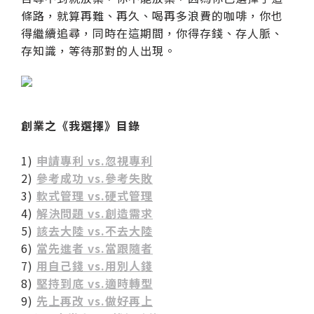
條路，就算再難、再久、喝再多浪費的咖啡，你也
得繼續追尋，同時在這期間，你得存錢、存人脈、
存知識，等待那對的人出現。
創業之《我選擇》目錄
1)
申請專利 vs.忽視專利
2)
參考成功 vs.參考失敗
3)
軟式管理 vs.硬式管理
4)
解決問題 vs.創造需求
5)
該去大陸 vs.不去大陸
6)
當先進者 vs.當跟隨者
7)
用自己錢 vs.用別人錢
8)
堅持到底 vs.適時轉型
9)
先上再改 vs.做好再上