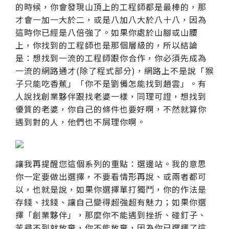
的時候，你會發現山頂上的工程師都是最棒的，那
才會一加一大於二，或是八加八大於八十八，因為
這時你已經是八倍強了。如果你處於山腳或山腰
上，你找到的工程師也是那個層級的，所以結論
是：想找到一流的工程師跟你合作，你必須先成為
一流的網路通才(除了程式部分)，網路上不是說「猴
子只能吃香蕉」「你不是劉備怎能找到趙雲」。有
人說找創業夥伴跟找老婆一樣，同理可證，想找到
優質的老婆，你自己的條件也要好啊，不然就算你
遇到對的人，他們也不屑理你啊。
讓我再提醒您這個系列的重點：選邊站。我的意思
你一定要做出選擇，不要看情形再說、或兩者都可
以，也就是說，如果你選擇單打獨鬥，你的作法是
存錢、找錢、讓自己變得超強超有魅力；如果你選
擇「創業夥伴」，那麼你不能遇到挫折、碰釘子、
苦尋不到就放棄，你不能放棄，因為你已選擇了這