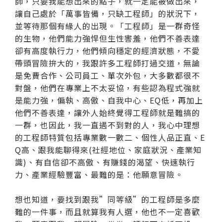
師，只要我能想出來的點子，就一定能被做出來，
讓自己處於「萬事皆備，只缺工程師」的狀況下，
並等待那個有緣人的出現。「工程師」是一群奇怪
的生物，他們能力強悍但生性害羞，他們不善表達
卻有高度執行力，他們傾向穩定的經濟狀態，不愛
帶頭冒險拚大的，我跟許多工程師打過交道，無論
是免費合作、公司員工、單次外包，大多數都很不
對盤，他們在專業上不太妥協，有些認為程式強就
是能力強，偏執、高傲、自我中心、EQ低，再加上
他們不善表達，讓外人始終覺得工程師就是難搞的
一群，也因此，我一直遇不到對的人，我心中理想
的工程師特質包括專業數一數二、個性人品正直、E
Q高、跟我能聊得來(社經地位、家庭狀況、產業知
識)、有自信卻不高傲、有賺錢的渴望、快速執行
力、產業經驗豐富、最難的是：他願意冒險。
想也知道，要找到跟我”同等級”的工程師是多麼
難的一件事，而且就算我有人選，他也不一定喜歡