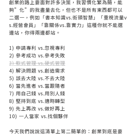
創業的路上要面對許多決策，我習慣化繁為簡，能
夠”化”的我盡量去化，但也不是所有東西都可以
二選一，例如「書本知識vs.街頭智慧」「重視流量v
s.經營會員」「靠關係vs.靠實力」這種你就不能選
邊站，你得兩邊都站。
1) 申請專利 vs.忽視專利
2) 參考成功 vs.參考失敗
3) 軟式管理 vs.硬式管理
4) 解決問題 vs.創造需求
5) 該去大陸 vs.不去大陸
6) 當先進者 vs.當跟隨者
7) 用自己錢 vs.用別人錢
8) 堅持到底 vs.適時轉型
9) 先上再改 vs.做好再上
10) 一人當家 vs.找個夥伴
今天我們說說這清單上第二簡單的：創業到底是要