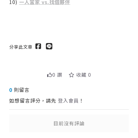
10)
一人當家 vs.找個夥伴
分享此文章
0 讚
收藏 0
0
則留言
如想留言評分，請先
登入會員
！
目前沒有評論