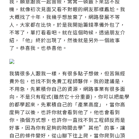
我，願意跟我一起冒險，常常一頓飯下來話不投
機，就像初次見面又看不對眼的網友那樣尷尬。我
大概找了十年，我幾乎想放棄了，網路發展不等
人，大家都在比快，於是我開始籌錢準備外包了，
不等了，單打看看吧。就在這個時候，透過朋友介
紹，「他」終於出現了，然後就是另外一個故事
了。恭喜我。也恭喜他。
我猜很多人跟我一樣，有很多點子想做，但苦無經
費外包，也找不到免費工程師夥伴，我的建議是，
不用急，先累積你自己的資源，網路事業有很多面
向，不是只有程式(雖然它十分重要)，你可以把能學
的都學起來，先累積自己的「產業高度」，當你高
度夠了以後，也許你就會看到他了，他也會看到
你。換個方式想，也許你一直找不到工程師反而是
好事，因為你有足夠的時間去學”其他”的事，讓
自己的條件變好，從山腳下往上爬，當你爬到山頂