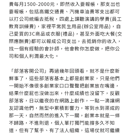
費每月1500-2000元，即然收入要報帳，那支出也
要報帳，包括高鐵交通費、汽機車油費等支出都可
以打公司統編去抵稅，四處上課聽演講的學費(員工
教育訓練費)，家裡平常民生用品(辦公室用品)，自
己愛買的3C商品或衣服(禮品)，甚至外面吃大餐(交
際應酬費)都可以報成公司支出，去抵銷你的收入，
找一個有經驗的會計師，他會教你怎麼做，把你公
司和個人利潤最大化。
「部落客開公司」再過幾年回頭看，就不是什麼新
鮮事了，這些部落客基本上都是創業家，只是他們
一開始不像很多創業家口口聲聲把創業放在嘴邊，
結果什麼屁也沒做出來，什麼成績也沒留下，反觀
部落客，日以繼夜的在網路上創作，一點一滴讓網
友認識他們，無型中累積影響力，等到水到渠成的
那一天，自然而然的進入下一關，創業本就是一條
不歸路，不進則退，個人單打獨鬥能撐多久不知
道，但有了幫手、有了法人組織，這場仗就可繼續