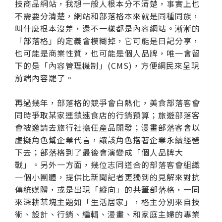
技商品網站，我想一般人根本分不清楚，事實上也
不需要分清楚，網站和部落格本來就是同種同族，
叫什麼根本沒差，還不一樣都是內容網站。漸漸的
「部落格」的定義會模糊掉，它可能是日記分享，
也可能是商業性質，也可能是個人品牌，唯一會留
下的是「內容管理機制」(CMS)，方便網民來呈現
前端內容罷了。
再過幾年，部落格的競爭會白熱化，美食部落客會
同時爭取某家連鎖速食店的行銷預算；旅遊部落客
會被邀請去旅行社擔任產品開發；漫畫部落客會以
虛擬角色幫企業代言，讓該角色搭著企業永續經營
下去；部落格到了最後會演變成「個人品牌大
戰」。另外一方面，幾位志同道合的部落客會組織
一個小團體，提供比新聞記者更獨到的見解來對抗
傳統媒體，或是出現「縱向」的共筆部落格，一同
來深耕某塊主題如「生活居家」，格主分別來自技
術、設計、行銷、編輯、漫畫、和家庭主婦的專業