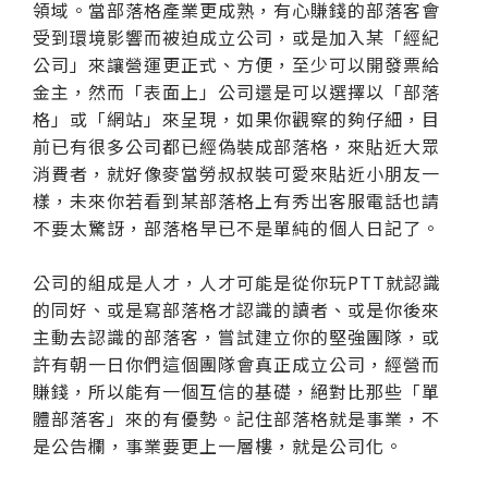
領域。當部落格產業更成熟，有心賺錢的部落客會
受到環境影響而被迫成立公司，或是加入某「經紀
公司」來讓營運更正式、方便，至少可以開發票給
金主，然而「表面上」公司還是可以選擇以「部落
格」或「網站」來呈現，如果你觀察的夠仔細，目
前已有很多公司都已經偽裝成部落格，來貼近大眾
消費者，就好像麥當勞叔叔裝可愛來貼近小朋友一
樣，未來你若看到某部落格上有秀出客服電話也請
不要太驚訝，部落格早已不是單純的個人日記了。
公司的組成是人才，人才可能是從你玩PTT就認識
的同好、或是寫部落格才認識的讀者、或是你後來
主動去認識的部落客，嘗試建立你的堅強團隊，或
許有朝一日你們這個團隊會真正成立公司，經營而
賺錢，所以能有一個互信的基礎，絕對比那些「單
體部落客」來的有優勢。記住部落格就是事業，不
是公告欄，事業要更上一層樓，就是公司化。