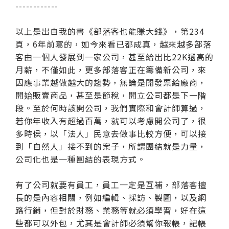
------------
以上是出自我的書《部落客也能賺大錢》，第234
頁，6年前寫的，如今來看已都成真，越來越多部落
客由一個人發展到一家公司，甚至給出比22K還高的
月薪，不僅如此，更多部落客正在籌備新公司，來
因應事業越做越大的趨勢，無論是開發票給廠商，
開始販賣商品，甚至是節稅，開立公司都是下一階
段。至於何時該開公司，我們實際和會計師算過，
若你年收入有超過百萬，就可以考慮開公司了，很
多時侯，以「法人」民意去做事比較方便，可以接
到「自然人」接不到的案子，所謂團結就是力量，
公司化也是一種團結的表現方式。
有了公司就要有員工，員工一定是互補，部落客擅
長的是內容相關，例如編輯、採訪、製圖，以及網
路行銷，但對於財務、業務等就必須學習，好在這
些都可以外包，尤其是會計師必須幫你報帳，記帳