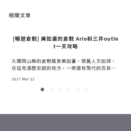
送出
相關文章
[暢遊倉敷] 美如畫的倉敷 Ario和三井outle
t一天攻略
久聞岡山縣的倉敷風景美如畫，懷舊人文如詩，
在這充滿歷史感的地方，一旁還有現代的百貨公
司和outlet，如此應有盡有的地方，我們特地準
2017 Mar 22
2
備了一個下午來此觀光。這裡總共有三個地方可
玩，從北到南分別是三井outlet、Ario商場、和
倉敷美觀地區，也就是老街和倉敷川。我們把車
停在outlet的停車場，然後沿著路標先去最遠
的，步行穿過JR倉敷站...倉敷遊船 美觀地區 倉
敷老街 ARIO倉敷 倉敷outlet