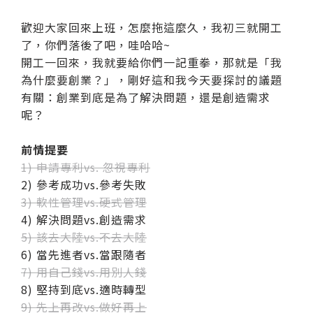
歡迎大家回來上班，怎麼拖這麼久，我初三就開工
了，你們落後了吧，哇哈哈~
開工一回來，我就要給你們一記重拳，那就是「我
為什麼要創業？」，剛好這和我今天要探討的議題
有關：創業到底是為了解決問題，還是創造需求
呢？
前情提要
1) 申請專利vs. 忽視專利
2) 參考成功vs.參考失敗
3) 軟性管理vs.硬式管理
4) 解決問題vs.創造需求
5) 該去大陸vs.不去大陸
6) 當先進者vs.當跟隨者
7) 用自己錢vs.用別人錢
8) 堅持到底vs.適時轉型
9) 先上再改vs.做好再上