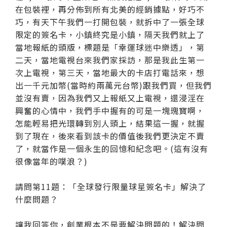
在包裝裡，再分佈到所有北美的經銷據點，好巧不
巧，有天下午我們一打開包裝，就拆中了一張全球
限定的簽名卡，小鎮終究是小鎮，隔天我們就上了
當地報紙的頭版，標題是「幸運球迷中樂透」，第
二天，當地電視台來我們家採訪，那是我此生第一
次上電視，第三天，當地最大的卡店打電話來，想
出一千元加幣(當時約兩萬元台幣)跟我們買，但我們
並沒有賣，因為我們又上報紙又上電視，還浸淫在
興奮的心情中，我們手中握有的可是一塊瑰寶啊，
怎能輕易把光環轉到別人頭上，結果這一握，就握
到了現在，後來看到該卡的價值後我們更決定不賣
了，就當作是一個永生的回憶和紀念吧。(這有沒有
很像當年的噗浪？)
請問第11題：「全球發行限量球星簽名卡」解決了
什麼問題？
讓我回答你，創業根本不是要解決問題的！解決問