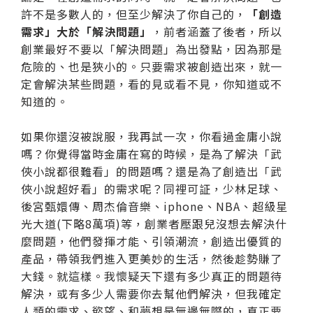
許不是多數人的，但至少解決了你自己的，
「創造
需求」大於「解決問題」
，前者涵蓋了後者，所以
創業最好不要以「解決問題」為出發點，因為那是
危險的、也是狹小的。只要需求被創造出來，就一
定會解決某些問題，看的見或看不見，你知道或不
知道的。
如果你還沒被說服，我再試一次，你看過金庸小說
嗎？你覺得當時金庸在寫的時候，是為了解決「武
俠小說都很難看」的問題嗎？還是為了創造出「武
俠小說超好看」的需求呢？同裡可証，少林足球、
後宮甄嬛傳、周杰倫音樂、iphone、NBA、超級星
光大道(下略8萬項)等，創業者壓跟兒沒想去解決什
麼問題，他們發揮才能、引領潮流，創造出優質的
產品，帶領我們進入更美妙的生活，然後趁勢賺了
大錢。就這樣。我懷疑天下還有多少真正的問題待
解決，或有多少人需要你去幫他們解決，但我確定
人類的需求、慾望、和夢想是無邊無際的，真正要