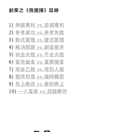
創業之《我選擇》目錄
1)
申請專利 vs.忽視專利
2)
參考成功 vs.參考失敗
3)
軟式管理 vs.硬式管理
4)
解決問題 vs.創造需求
5)
該去大陸 vs.不去大陸
6)
當先進者 vs.當跟隨者
7)
用自己錢 vs.用別人錢
8)
堅持到底 vs.適時轉型
9)
先上再改 vs.做好再上
10)
一人當家 vs.找個夥伴