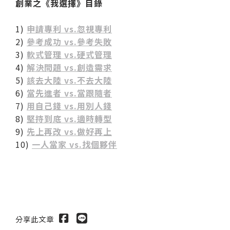
創業之《我選擇》目錄
1)
申請專利 vs.忽視專利
2)
參考成功 vs.參考失敗
3)
軟式管理 vs.硬式管理
4)
解決問題 vs.創造需求
5)
該去大陸 vs.不去大陸
6)
當先進者 vs.當跟隨者
7)
用自己錢 vs.用別人錢
8)
堅持到底 vs.適時轉型
9)
先上再改 vs.做好再上
10)
一人當家 vs.找個夥伴
分享此文章