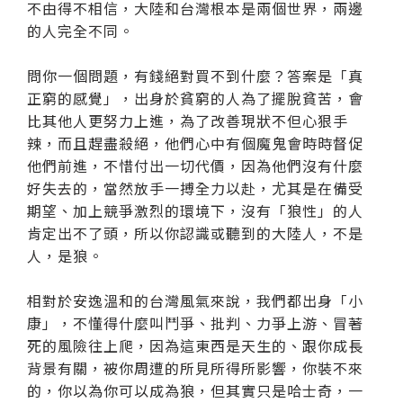
不由得不相信，大陸和台灣根本是兩個世界，兩邊
的人完全不同。
問你一個問題，有錢絕對買不到什麼？答案是「真
正窮的感覺」，出身於貧窮的人為了擺脫貧苦，會
比其他人更努力上進，為了改善現狀不但心狠手
辣，而且趕盡殺絕，他們心中有個魔鬼會時時督促
他們前進，不惜付出一切代價，因為他們沒有什麼
好失去的，當然放手一搏全力以赴，尤其是在備受
期望、加上競爭激烈的環境下，沒有「狼性」的人
肯定出不了頭，所以你認識或聽到的大陸人，不是
人，是狼。
相對於安逸溫和的台灣風氣來說，我們都出身「小
康」，不懂得什麼叫鬥爭、批判、力爭上游、冒著
死的風險往上爬，因為這東西是天生的、跟你成長
背景有關，被你周遭的所見所得所影響，你裝不來
的，你以為你可以成為狼，但其實只是哈士奇，一