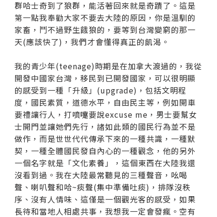
群哈士奇到了狼群，能活著回來就是奇蹟了。這是
第一點我奉勸大家不要去大陸的原因，你是溫馴的
家畜，鬥不過野生餓狼的，要等到台灣變窮的那一
天(應該快了)，我們才會懂得真正的飢渴。
我的青少年(teenage)時期是在加拿大渡過的，我從
開發中國家台灣，移民到已開發國家，可以很明顯
的感受到一種「升級」(upgrade)，包括文明程
度，國民素質，道德水平，自由民主等，例如開車
要禮讓行人，打噴嚏要說excuse me，男士要幫女
士開門並讓她們先行，諸如此類的國民行為並不是
做作，而是世世代代傳承下來的一種共識，一種默
契，一種全體國民發自內心的一種觀念，他的另外
一個名字就是「文化素養」，這個東西在大陸我還
沒看到過。我在大陸最常聽見的三種聲音，吆喝
聲、喇叭聲和哈~痰聲(集中準備吐痰)，排隊沒秩
序、沒有人情味、這僅是一個觀光客的感受，如果
長待和當地人相處共事，我想我一定會發瘋。空有