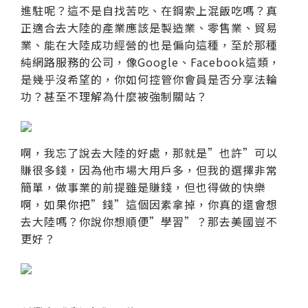
進駐呢？這不是自找苦吃、在鋼索上混飯吃嗎？真
正適合去大陸的產業應該是製造業、零售業、貿易
業、能在大陸成功經營的也是偏向這種，至於那種
純網路服務的公司，像Google、Facebook這類，
是幾乎沒希望的，你如何控管你會員是否分享法輪
功？甚至不理解為什麼被強制關站？
啊，我忘了說去大陸的好處，那就是”也許”可以
賺很多錢，因為他市場大用戶多，但我的選擇非常
簡單，做事業的前提雖是賺錢，但也得做的快樂
啊，如果你把”錢”這個因素拿掉，你真的還會想
去大陸嗎？你說你想順便”學習”？那去美國豈不
更好？