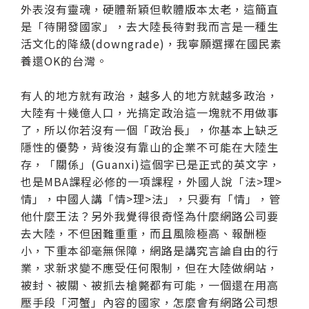
外表沒有靈魂，硬體新穎但軟體版本太老，這簡直
是「待開發國家」，去大陸長待對我而言是一種生
活文化的降級(downgrade)，我寧願選擇在國民素
養還OK的台灣。
有人的地方就有政治，越多人的地方就越多政治，
大陸有十幾億人口，光搞定政治這一塊就不用做事
了，所以你若沒有一個「政治長」，你基本上缺乏
隱性的優勢，背後沒有靠山的企業不可能在大陸生
存，「關係」(Guanxi)這個字已是正式的英文字，
也是MBA課程必修的一項課程，外國人說「法>理>
情」，中國人講「情>理>法」，只要有「情」，管
他什麼王法？另外我覺得很奇怪為什麼網路公司要
去大陸，不但困難重重，而且風險極高、報酬極
小，下重本卻毫無保障，網路是講究言論自由的行
業，求新求變不應受任何限制，但在大陸做網站，
被封、被關、被抓去槍斃都有可能，一個還在用高
壓手段「河蟹」內容的國家，怎麼會有網路公司想