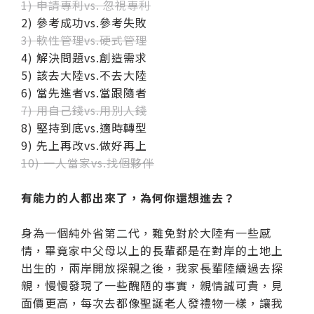
1) 申請專利vs. 忽視專利
2) 參考成功vs.參考失敗
3) 軟性管理vs.硬式管理
4) 解決問題vs.創造需求
5) 該去大陸vs.不去大陸
6) 當先進者vs.當跟隨者
7) 用自己錢vs.用別人錢
8) 堅持到底vs.適時轉型
9) 先上再改vs.做好再上
10) 一人當家vs.找個夥伴
有能力的人都出來了，為何你還想進去？
身為一個純外省第二代，難免對於大陸有一些感
情，畢竟家中父母以上的長輩都是在對岸的土地上
出生的，兩岸開放探親之後，我家長輩陸續過去探
親，慢慢發現了一些醜陋的事實，親情誠可貴，見
面價更高，每次去都像聖誕老人發禮物一樣，讓我