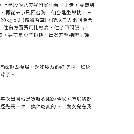
半段，上半段的八天我們從仙台往北走，最遠到
京，再從東京飛回台灣。仙台進坐樂桃，三
 20kg x 3 (繽紛香草)，所以三人來回機票
還可以。住宿方面費用比較高，住了四間飯店，
朋友，這次是小羊桃桃，出發前幫她辦了護
家搭統聯去機場，還和朋友約好搭同一班統
浹背了。
，每次出國就是買新衣服的時候，所以我都
已經先丟一件，換件乾爽的。七歲女兒在我