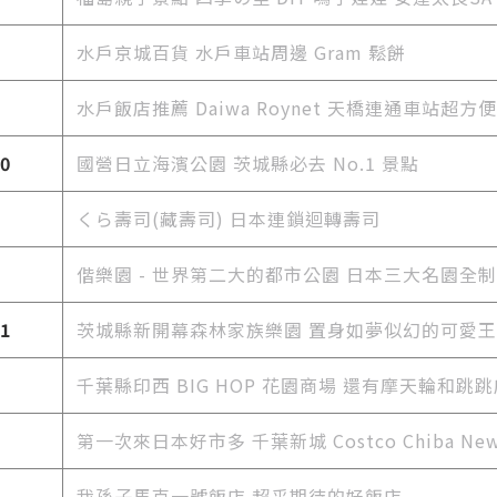
水戶京城百貨 水戶車站周邊 Gram 鬆餅
水戶飯店推薦 Daiwa Roynet 天橋連通車站超方便
10
國營日立海濱公園 茨城縣必去 No.1 景點
くら壽司(藏壽司) 日本連鎖迴轉壽司
偕樂園 - 世界第二大的都市公園 日本三大名園全
11
茨城縣新開幕森林家族樂園 置身如夢似幻的可愛
千葉縣印西 BIG HOP 花園商場 還有摩天輪和跳跳
第一次來日本好市多 千葉新城 Costco Chiba New
我孫子馬克一號飯店 超乎期待的好飯店