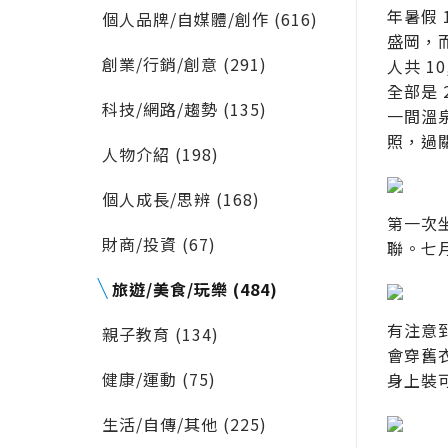
年暑假
個人品牌/自媒體/創作 (616)
盛岡，
創業/行銷/創意 (291)
人共 1
全部是 
科技/網路/趨勢 (135)
一間溫
照，過
人物介紹 (198)
個人成長/思辨 (168)
第一次
財商/投資 (67)
聯。七
旅遊/美食/玩樂 (484)
有注意
親子教育 (134)
會穿舊
健康/運動 (75)
身上裝
生活/自傳/其他 (225)