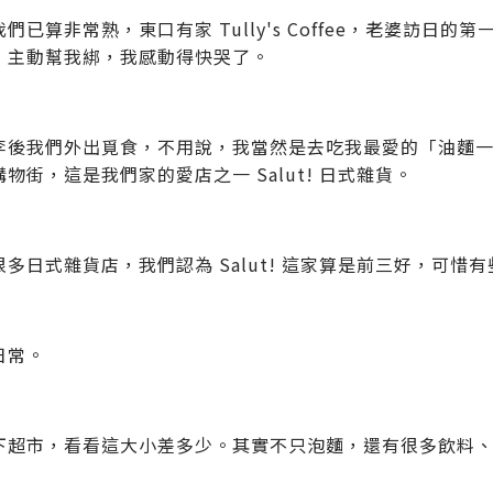
們已算非常熟，東口有家 Tully's Coffee，老婆訪
，主動幫我綁，我感動得快哭了。
李後我們外出覓食，不用說，我當然是去吃我最愛的「油麵
物街，這是我們家的愛店之一 Salut! 日式雜貨。
很多日式雜貨店，我們認為 Salut! 這家算是前三好，可
日常。
下超市，看看這大小差多少。其實不只泡麵，還有很多飲料