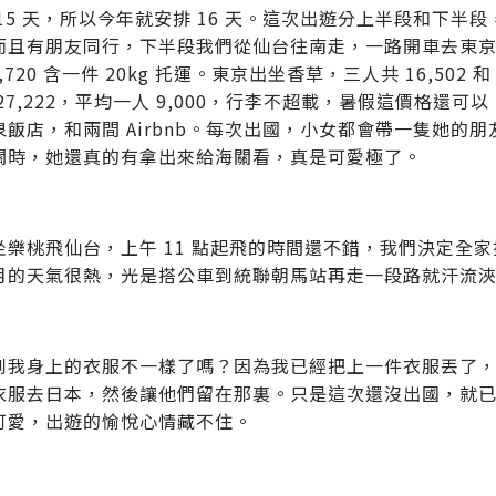
 15 天，所以今年就安排 16 天。這次出遊分上半段和下
而且有朋友同行，下半段我們從仙台往南走，一路開車去東
0,720 含一件 20kg 托運。東京出坐香草，三人共 16,502 和
27,222，平均一人 9,000，行李不超載，暑假這價格
泉飯店，和兩間 Airbnb。每次出國，小女都會帶一隻她的
關時，她還真的有拿出來給海關看，真是可愛極了。
坐樂桃飛仙台，上午 11 點起飛的時間還不錯，我們決定全
月的天氣很熱，光是搭公車到統聯朝馬站再走一段路就汗流
到我身上的衣服不一樣了嗎？因為我已經把上一件衣服丟了
衣服去日本，然後讓他們留在那裏。只是這次還沒出國，就
可愛，出遊的愉悅心情藏不住。