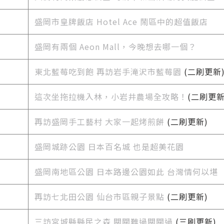
盛岡市皇牌飯店 Hotel Ace 鬧區中的超值飯店
盛岡有兩個 Aeon Mall，今晚想去哪一個？
東北藍莓吃到飽 再訪岩手滝沢市藍莓園
(二刷更新
這次坐拖拉機入林，小岩井農場全攻略！
(二刷更新
再訪盛岡手工藝村 大家一起烤煎餅
(二刷更新)
盛岡城跡公園 日本百名城 也是超美花園
盛岡南地區公園 日本路邊公園如此 台灣情何以堪
再訪七北田公園 仙台市區親子景點
(二刷更新)
三訪宮城縣縣民之森 關關難過關關過
(三刷更新)