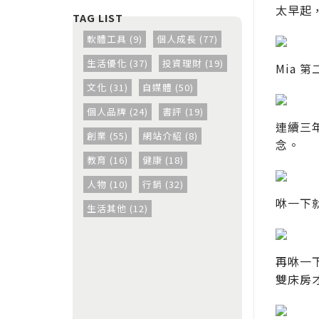
太早起
軟體工具 (9)
個人成長 (77)
生活優化 (37)
投資理財 (19)
Mia
文化 (31)
自媒體 (50)
個人品牌 (24)
書評 (19)
連續三
創業 (55)
網站介紹 (8)
念。
教育 (16)
健康 (18)
人物 (10)
行銷 (32)
咻一下
生活其他 (12)
再咻一下
雙床房