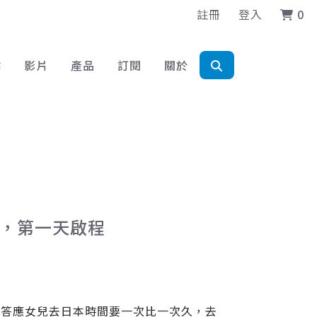
註冊
登入
0
作
影片
產品
訂閱
關於
日，第一天啟程
我答應女兒去日本時間要一次比一次久，去