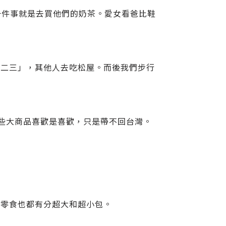
日的第一件事就是去買他們的奶茶。愛女看爸比鞋
一二三」，其他人去吃松屋。而後我們步行
惜有些大商品喜歡是喜歡，只是帶不回台灣。
、零食也都有分超大和超小包。