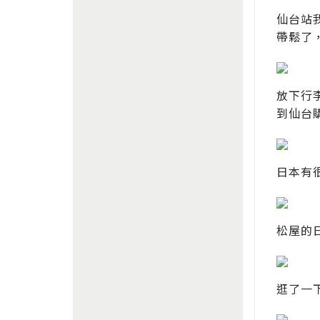
仙台站我
帶鬆了
放下行
到仙台購
日本有
松屋的
逛了一