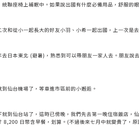
，統聯座椅上補眠中。如果說出國有什麼必備用品，舒服的眼罩一定
 第二次和從小一起長大的好友小羽、小希一起出國，上一次是
年去日本東北 (避暑)，熟悉到可以帶朋友一家人去。朋友說
就到仙台機場了，等車進市區前的小邂逅。
就到仙台站了，這時已傍晚，我們先去第一晚住宿飯店，仙台東口
才 8,200 日幣含早餐，划算。(不過後來七月中就變貴了