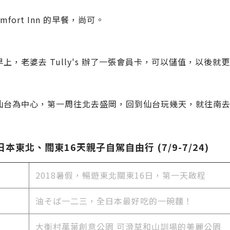
mfort Inn 的早餐，尚可。
上，老婆去 Tully's 辦了一張會員卡，可以儲值，以後就
仙台為中心，第一周往北去盛岡，回到仙台玩幾天，就往南
 日本東北、關東16天親子自駕自由行 (7/9-7/24)
2018暑假，暢遊東北關東16日，第一天啟程
油そば一二三，全日本最好吃的一碗麵！
大衡村萬葉創意公園 可滑草和山訓場的美麗公園