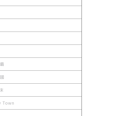
制霸
王國
床
 Town