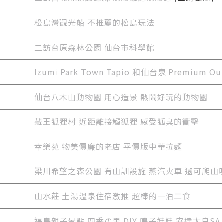
松島灣觀光船 不推薦的松島玩法
二訪台原森林公園 仙台市科學館
Izumi Park Town Tapio 和仙台泉 Premium Ou
仙台八木山動物園 用心造景 熱鬧好玩的動物園
藏王狐狸村 近距離接觸狐狸 感受狐臭的衝擊
幸樂苑 物美價廉的老店 平價版中華拉麵
梁川希望之森公園 有山訓設施 蒸汽火車 還可爬山
山水莊 土湯溫泉住宿激推 超棒的一泊二食
福島親子景點 四季の里 DIY 鳴子娃娃 安達太良SA