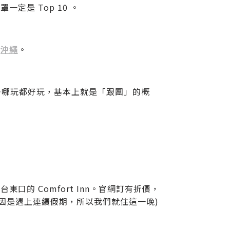
是 Top 10 。
去
沖繩
。
去哪玩都好玩，基本上就是「跟團」的概
的 Comfort Inn。官網訂有折價，
，原因是遇上連續假期，所以我們就住這一晚)