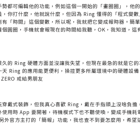
手勢都可編輯他的功能，例如這個一開始的「畫圈圈」，他
義，你打什麼，他就說什麼，但因為 Ring 懂得的「程式變
到有「時間」這個變數，所以呢，我就把它變成報時器。簡單的
畫個圓圈，手機就會報現在的時間給我聽，OK，我知道，這
很久的 Ring 硬體方面並沒讓我失望，但現在最急的就是
一天 Ring 的應用能更便利，操控更多所屬環境中的硬體
g ZERO 戒給男朋友
玩穿戴式裝飾，但我真心喜歡 Ring，戴在手指頭上沒啥負
外使用時 App 要開著，待機模式下也不聽使喚，變成手機
。另外官方主打的「簡報」功能，我也查不到要怎麼用，希望