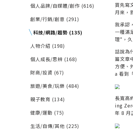
買先寫
個人品牌/自媒體/創作 (616)
月來，
創業/行銷/創意 (291)
我承認
一種滿
科技/網路/趨勢 (135)
理"，久
人物介紹 (198)
話說為什
篇文章
個人成長/思辨 (168)
方便、
財商/投資 (67)
a 看
旅遊/美食/玩樂 (484)
長寬高約
親子教育 (134)
ing Z
健康/運動 (75)
年 8 
生活/自傳/其他 (225)