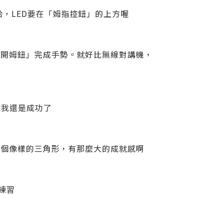
，LED要在「姆指控鈕」的上方喔
放開姆鈕」完成手勢。就好比無線對講機，
竟我還是成功了
一個像樣的三角形，有那麼大的成就感啊
、練習