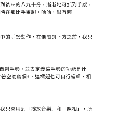
，到後來的八九十分，漸漸地可抓到手感，
小時在那比手畫腳，哈哈，很有趣
焰中的手勢動作，在他碰到下方之前，我只
以自創手勢，並去定義這手勢的功能是什
是對著空氣寫個3，連標題也可自行編輯，相
，我只會用到「撥放音樂」和「照相」，所