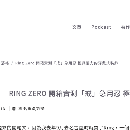
文章
Podcast
著
部落格
Ring Zero 開箱實測「戒」急用忍 極具潛力的穿戴式裝飾
RING ZERO 開箱實測「戒」急用忍
 13
科技/網路/趨勢
遲來的開箱文，因為我去年9月去名古屋時就買了Ring，一