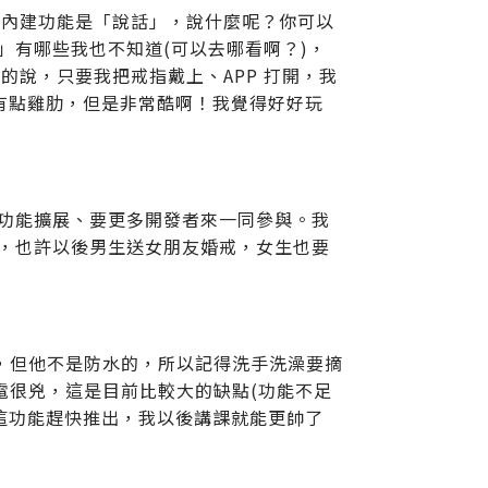
的內建功能是「說話」，說什麼呢？你可以
數」有哪些我也不知道(可以去哪看啊？)，
說，只要我把戒指戴上、APP 打開，我
有點雞肋，但是非常酷啊！我覺得好好玩
它的功能擴展、要更多開發者來一同參與。我
設備，也許以後男生送女朋友婚戒，女生也要
擔，但他不是防水的，所以記得洗手洗澡要摘
耗電很兇，這是目前比較大的缺點(功能不足
這功能趕快推出，我以後講課就能更帥了