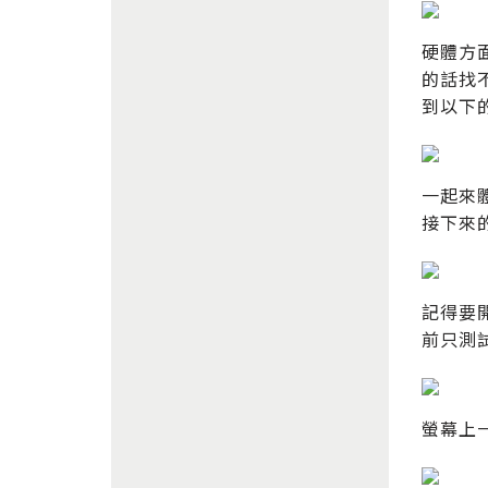
硬體方面
的話找不
到以下的
一起來
接下來
記得要
前只測
螢幕上