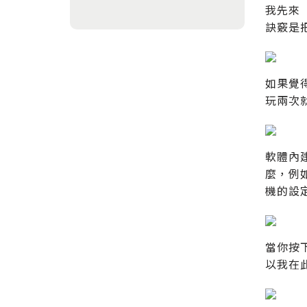
我先來
訣竅是
如果覺
玩兩次
軟體內
麼，例
機的設
當你按
以我在