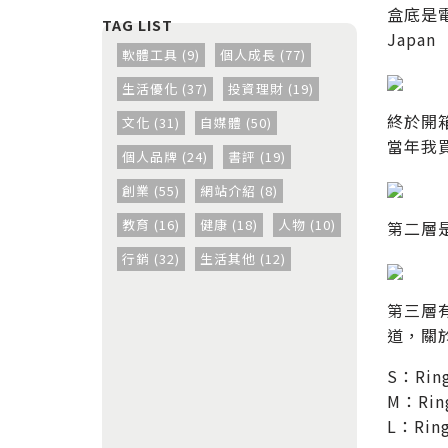
盒底是電檢
Japan
軟體工具 (9)
個人成長 (77)
生活優化 (37)
投資理財 (19)
終於開
文化 (31)
自媒體 (50)
當年我買
個人品牌 (24)
書評 (19)
創業 (55)
網站介紹 (8)
教育 (16)
健康 (18)
人物 (10)
第二層是
行銷 (32)
生活其他 (12)
第三層
道，關
S：Rin
M：Rin
L：Rin