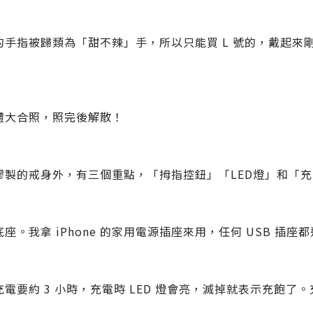
的手指被歸類為「甜不辣」手，所以只能買 L 號的，戴起來
體大合照，照完後解散！
膠製的戒身外，有三個重點，「拇指控鈕」「LED燈」和「
座。我拿 iPhone 的家用電源插座來用，任何 USB 插座
電要約 3 小時，充電時 LED 燈會亮，滅掉就表示充飽了。