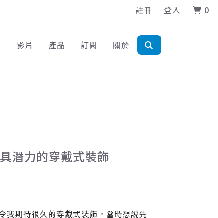
註冊
登入
0
作
影片
產品
訂閱
關於
 極具潛力的穿戴式裝飾
個令我期待很久的穿戴式裝飾。當時想說先