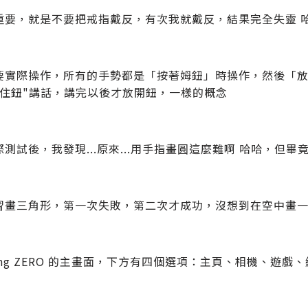
重要，就是不要把戒指戴反，有次我就戴反，結果完全失靈 哈
要實際操作，所有的手勢都是「按著姆鈕」時操作，然後「
按住鈕"講話，講完以後才放開鈕，一樣的概念
測試後，我發現...原來...用手指畫圓這麼難啊 哈哈，但畢
習畫三角形，第一次失敗，第二次才成功，沒想到在空中畫
ing ZERO 的主畫面，下方有四個選項：主頁、相機、遊戲