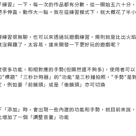
「練習」一下，每一次的作品都有分數，從一開始五六十分
把手伸直，動作大一點。我在這練習模式下，就大概花了半
得練習很無聊，也可以來透過玩遊戲練習，規則就是比出火
就沒興趣了，太容易，誰來開發一下更好玩的遊戲呢？
建很多功能，和相對應的手勢(但顯然還不夠多)，使用者可
如"標題"「三秒計時器」的"功能"是三秒鐘拍照，"手勢"
定，例如要「前鏡頭」或是「後鏡頭」亦可切換
下「添加」時，會出現一些內建的功能和手勢，就目前來說
此增加了一個「調整音量」功能