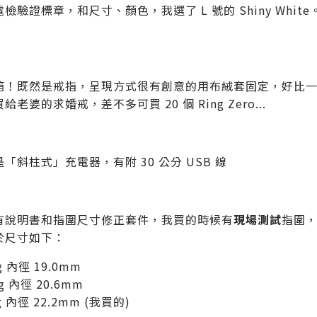
驗證標章，和尺寸、顏色，我選了 L 號的 Shiny White。可看到 D
箱！既然是戒指，呈現方式很有創意的用布絨套固定，好比
給老婆的求婚戒，差不多可買 20 個 Ring Zero...
「斜柱式」充電器，有附 30 公分 USB 線
有說明書和指圍尺寸修正套件，我買的時候有
現場測試
指圍，
於尺寸如下：
g 內徑 19.0mm
g 內徑 20.6mm
g 內徑 22.2mm (我買的)