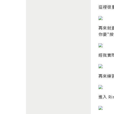
這裡很
再來就
你要"
經我實際
再來練
進入 R