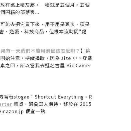
直放在桌上積灰塵，一積就是五個月，五個
開箱的部落客...
盡可能去把它買下來，用不用是其次，這是
多書、遊戲、科技商品，但根本沒時間"處
如果有一天我們不能用滑鼠該怎麼辦？
】這
注意，持續追蹤，因為 size 小、穿戴
四，所以當我去逛名古屋 Bic Camer
gan：Shortcut Everything。R
arter
集資，背負眾人期待，終於在 2015
azon.jp 便宜一點