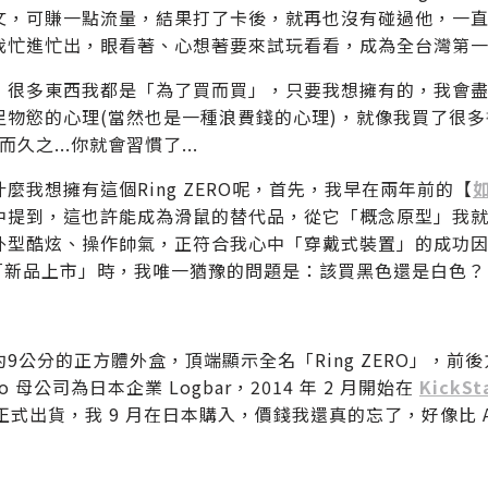
文，可賺一點流量，結果打了卡後，就再也沒有碰過他，一
我忙進忙出，眼看著、心想著要來試玩看看，成為全台灣第一個
，很多東西我都是「為了買而買」，只要我想擁有的，我會
足物慾的心理(當然也是一種浪費錢的心理)，就像我買了很
而久之...你就會習慣了...
麼我想擁有這個Ring ZERO呢，首先，我早在兩年前的【
中提到，這也許能成為滑鼠的替代品，從它「概念原型」我就開始
外型酷炫、操作帥氣，正符合我心中「穿戴式裝置」的成功因素之
到「新品上市」時，我唯一猶豫的問題是：該買黑色還是白色？
9公分的正方體外盒，頂端顯示全名「Ring ZERO」，前後方寫著slo
ero 母公司為日本企業 Logbar，2014 年 2 月開始在
KickSt
月正式出貨，我 9 月在日本購入，價錢我還真的忘了，好像比 Am