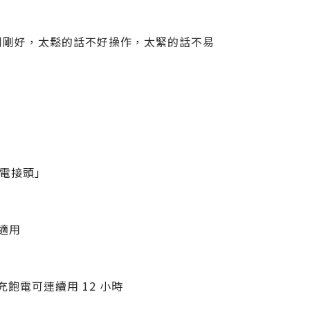
剛剛好，太鬆的話不好操作，太緊的話不易
充電接頭」
都適用
充飽電可連續用 12 小時