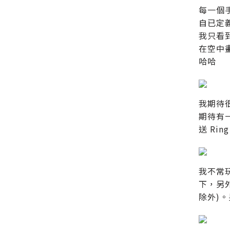
每一個
自已定
我只看
在空中
哈哈
我期待
期待有
送 Rin
我不常
下，另
除外)