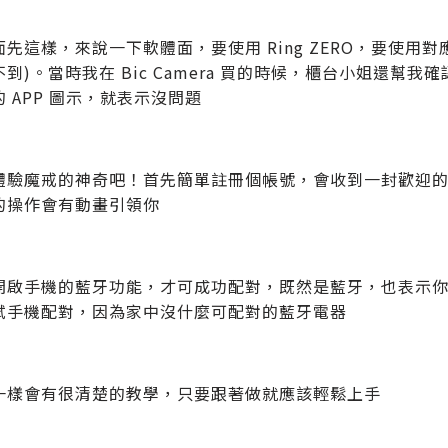
先這樣，來說一下軟體面，要使用 Ring ZERO，要使用對應的 
到)。當時我在 Bic Camera 買的時候，櫃台小姐還幫我確
 APP 圖示，就表示沒問題
體驗魔戒的神奇吧！首先簡單註冊個帳號，會收到一封歡迎的 
的操作會有動畫引領你
開啟手機的藍牙功能，才可成功配對，既然是藍牙，也表示你家
試手機配對，因為家中沒什麼可配對的藍牙電器
一樣會有很清楚的教學，只要跟著做就應該輕鬆上手