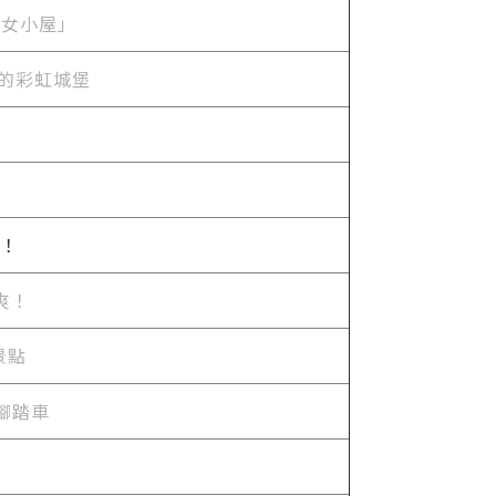
海女小屋」
中的彩虹城堡
！
都爽！
景點
腳踏車