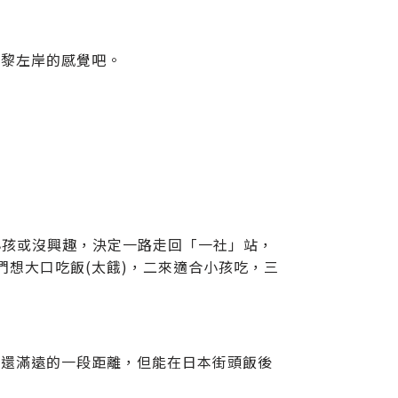
巴黎左岸的感覺吧。
小孩或沒興趣，決定一路走回「一社」站，
們想大口吃飯(太餓)，二來適合小孩吃，三
，還滿遠的一段距離，但能在日本街頭飯後