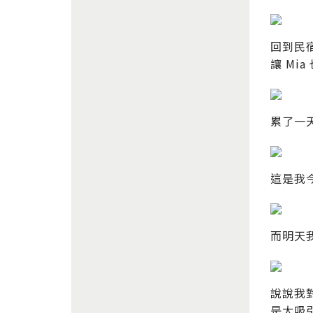
回到民
讓 Mi
累了一
這是我
而明天
說說我
是太吸