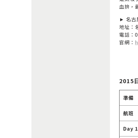
血拚，
► 名古屋
地址：名
電話：05
官網：
h
201
準備
航班
Day 1