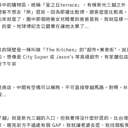
集中的購物區，統稱「星之丘terrace」，有棟新光三越之
遊客不想去「榮」逛街，因為那邊比較擠、遊客密度比較高
出來就是了，圖中那個抱著女兒睡覺的爸爸是我，我就這樣一路
」的愛‧地球博紀念公園實在讓她太累了...
的隔壁是一棟叫做「The Kitchen」的"超市+美食街
，想像是 City Super 或 Jason's 等高級超市，
份下午茶
是商店，中間有空橋可以橫跨，不可直接穿越馬路。對啊，M
..
「越」就是新光三越的入口，但我覺得沒什麼好逛的，比台灣的
，眼見前方不遠處有個 GAP，我就讓老婆去逛，我找個板凳坐著