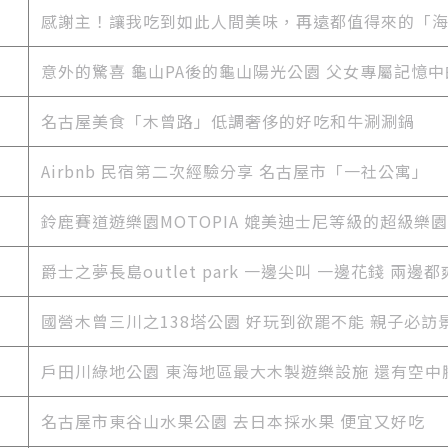
感謝主！讓我吃到如此人間美味，再遠都值得來的「
意外的驚喜 龜山PA後的龜山陽光公園 父女專屬記憶
名古屋美食「木曾路」低調奢侈的好吃和牛涮涮鍋
Airbnb 民宿第二次經驗分享 名古屋市「一社公寓」
鈴鹿賽道遊樂園MOTOPIA 媲美迪士尼等級的超級樂園
爵士之夢長島outlet park 一邊尖叫 一邊花錢 兩邊
國營木曾三川之138塔公園 好玩到欲罷不能 親子必訪
戶田川綠地公園 東海地區最大木製遊樂設施 還有空中
名古屋市
東谷山水果公園 去日本採水果 便宜又好吃