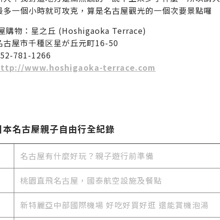
最多一個小時就可攻克，算是名古屋觀光的一個次要景點囉
購物：星之丘 (Hoshigaoka Terrace)
古屋市千種区星が丘元町16-50
2-781-1266
ttp://www.hoshigaoka-terrace.com
5日本名古屋親子自由行全紀錄
名古屋有什麼好玩？親子遊行前準備
桃園直飛名古屋，國泰航空設施及餐點
新特麗亞中部國際機場 好吃好買好逛 還能賞機泡湯