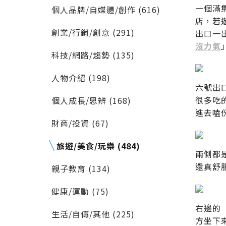
一個滿
個人品牌/自媒體/創作 (616)
店，若
創業/行銷/創意 (291)
出口一
沒力氣
科技/網路/趨勢 (135)
人物介紹 (198)
六號出口
很多吃的
個人成長/思辨 (168)
進去嗑
財商/投資 (67)
旅遊/美食/玩樂 (484)
兩側都
還真舒服.
親子教育 (134)
健康/運動 (75)
右邊的
生活/自傳/其他 (225)
方坐下來