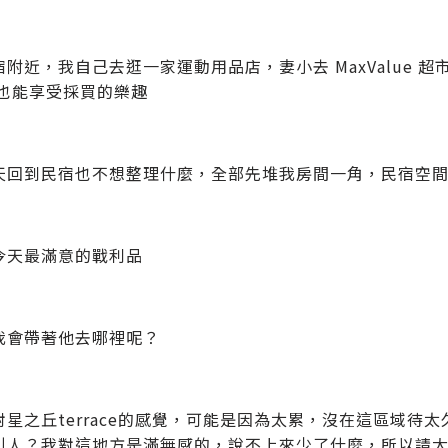
宿附近，我自己去逛一家運動用品店，妻小去 MaxValue
a 也能享受採買的樂趣
天回到民宿也不想整理什麼，全部先堆我房間一角，民宿空
今天最滿意的戰利品
我會帶著他去哪裡呢？
對星之丘terrace的感覺，可能是因為太累，沒在這區域待
引人？我對這地方是滿無感的，說不上來少了什麼，所以請