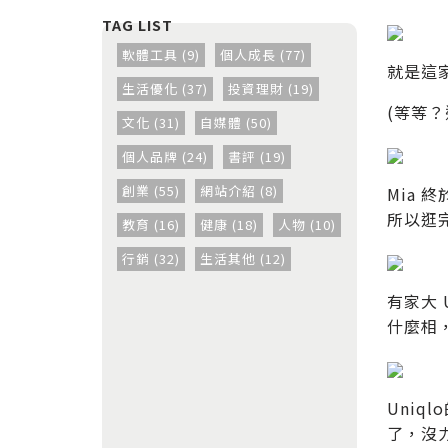
軟體工具 (9)
個人成長 (77)
就是這
生活優化 (37)
投資理財 (19)
(等等
文化 (31)
自媒體 (50)
個人品牌 (24)
書評 (19)
創業 (55)
網站介紹 (8)
Mia
所以逛
教育 (16)
健康 (18)
人物 (10)
行銷 (32)
生活其他 (12)
有家大
什麼相
Uni
了，沒力