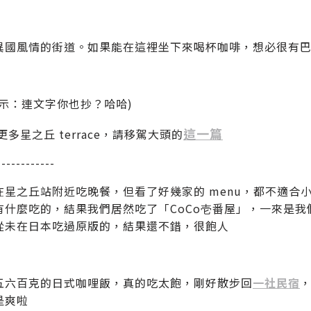
異國風情的街道。如果能在這裡坐下來喝杯咖啡，想必很有
表示：連文字你也抄？哈哈)
這一篇
更多星之丘 terrace，請移駕大頭的
------------
在星之丘站附近吃晚餐，但看了好幾家的 menu，都不適合
有什麼吃的，結果我們居然吃了「CoCo壱番屋」，一來是我
從未在日本吃過原版的，結果還不錯，很飽人
五六百克的日式咖哩飯，真的吃太飽，剛好散步回
一社民宿
是爽啦