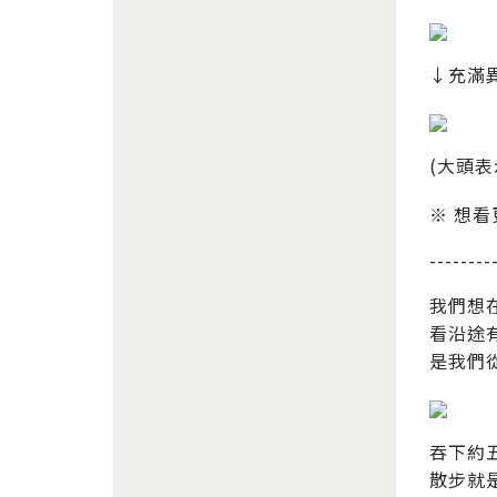
↓充滿
(大頭
※ 想看
--------
我們想
看沿途
是我們
吞下約
散步就