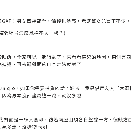
家GAP！男女童裝齊全，價錢也漂亮，老婆幫女兒買了不少
？這張照片怎麼風格不太一樣？)
 終於睡醒，全家可以一起行動了，來看看這兒的地圖，東側有
完這邊、再去逛對面的ㄇ字走法就對了
 Uniqlo，如果你需要補貨的話。好啦，我是借用友人「大
，因為原本沒計畫寫這一篇，就沒多照
qlo的對面是一棟大無印，彷若兩座山頭各自盤據一方，價錢
氣多走，沒購物 feel