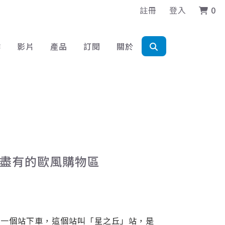
註冊
登入
0
作
影片
產品
訂閱
關於
應有盡有的歐風購物區
後一個站下車，這個站叫「星之丘」站，是