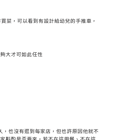
 超市買菜，可以看到有設計給幼兒的手推車，
間夠大才可如此任性
太久，也沒有逛到每家店，但也許原因他就不
大家斟酌是否要來，若不在這用餐、不在這