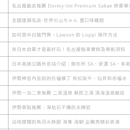
名古屋飯店推薦 Dormy Inn Premium Sakae 
全國連鎖名店-世界の山ちゃん 重口味雞翅
如何買中日龍門票，Lawson 的 Loppi 操作方法
來日本自駕才是最好玩！名古屋租車實錄及導航須知
日本高速公路休息站介紹：御在所 SA、安濃 SA、多氣 
伊勢神宮內宮前的托福橫丁 有松阪牛、仙貝和赤福冰
伊勢一泊二食推薦 二見溫泉 蘇民之湯 清海溫泉飯店
伊勢景點推薦 - 海枯石不爛的夫婦岩
佔地遼闊的鳥羽水族館 海象 海獅 企鵝秀精彩表演