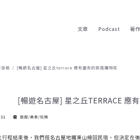
文章
Podcast
著
部落格
[暢遊名古屋] 星之丘terrace 應有盡有的歐風購物區
[暢遊名古屋] 星之丘TERRACE 
 31
旅遊/美食/玩樂
主行程結束後，我們搭名古屋地鐵東山線回民宿，但決定在