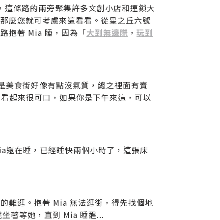
外，這條路的兩旁聚集許多文創小店和連鎖大
，那麼您就可考慮來這看看。從星之丘六號
抱著 Mia 睡，因為「
大到無邊際
，
玩到
"，說是美食街好像有點沒氣質，總之裡面有賣
有家麵包店看起來很可口，如果你是下午來這，可以
ia還在睡，已經睡快兩個小時了，這張床
難逛。抱著 Mia 無法逛街，得先找個地
等她，直到 Mia 睡醒...