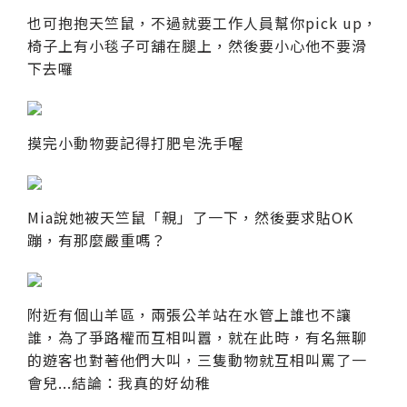
也可抱抱天竺鼠，不過就要工作人員幫你pick up，
椅子上有小毯子可舖在腿上，然後要小心他不要滑
下去囉
摸完小動物要記得打肥皂洗手喔
Mia說她被天竺鼠「親」了一下，然後要求貼OK
蹦，有那麼嚴重嗎？
附近有個山羊區，兩張公羊站在水管上誰也不讓
誰，為了爭路權而互相叫囂，就在此時，有名無聊
的遊客也對著他們大叫，三隻動物就互相叫罵了一
會兒...結論：我真的好幼稚