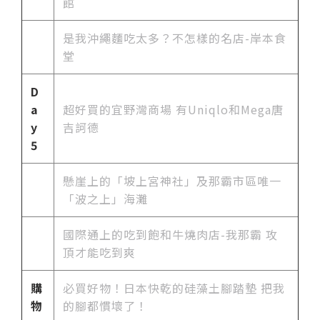
館
是我沖繩麵吃太多？不怎樣的名店-岸本食
堂
D
a
超好買的宜野灣商場 有Uniqlo和Mega唐
y
吉訶德
5
懸崖上的「坡上宮神社」及那霸市區唯一
「波之上」海灘
國際通上的吃到飽和牛燒肉店-我那霸 攻
頂才能吃到爽
購
必買好物！日本快乾的硅藻土腳踏墊 把我
物
的腳都慣壞了！