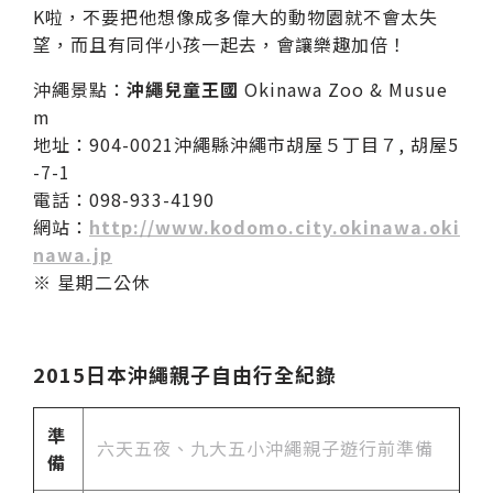
K啦，不要把他想像成多偉大的動物園就不會太失
望，而且有同伴小孩一起去，會讓樂趣加倍！
沖繩景點：
沖繩兒童王國
Okinawa Zoo & Musue
m
地址：904-0021沖繩縣沖繩市胡屋５丁目７, 胡屋5
-7-1
電話：098-933-4190
網站：
http://www.kodomo.city.okinawa.oki
nawa.jp
※ 星期二公休
2015日本沖繩親子自由行全紀錄
準
六天五夜、九大五小沖繩親子遊行前準備
備