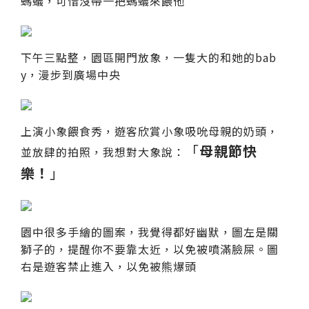
螞蟻，可惜沒帶一把螞蟻來餵他
下午三點整，園區開門放象，一隻大的和她的bab
y，漫步到廣場中央
上演小象餵食秀，遊客欣賞小象吸吮母親的奶頭，
「
母親節快
並放肆的拍照，我想對大象說：
樂！
」
園中很多手繪的圖案，我覺得都好幽默，圖左是關
獅子的，提醒你不要靠太近，以免被噴滿臉屎。圖
右是遊客禁止進入，以免被熊爆頭