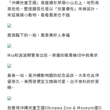
「沖繩兒童王國」是盤據在某個小山丘上，地形高
高低低，整座園區也是以「兒童優先」來做設計，
來這摸摸小動物，看看風景也不錯
居高臨下的一拍，風景美好人幸福
Mia和波波開警車出巡，旁邊的販賣機切中我需求
最後一站，是沖繩動物園的紀念品店，大家在此停
留很久，東西很便宜又精緻可愛，出乎意料的好買
啊~
我覺得沖繩兒童王國Okinawa Zoo & Museum還O