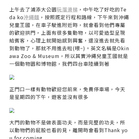
上午去了浦添大公園
玩溜滑梯
，中午吃了好吃的Te
da ko
沖繩麵
，按照既定行程和路線，下午來到沖繩
兒童王國，在車子駛進附近時，就會看到他們專屬
的歡迎拱門，上面有很多隻動物，以可愛造型呈現
給賓客，心理上就開始感到興奮，還沒進去就先看
到動物了，那就不用進去啦(喂~)。英文名稱是Okin
awa Zoo & Museum，所以其實沖繩兒童王國就是
一個動物園和博物館，我們四台車陸續到著
正門口一樣有動物歡迎您前來，免費停車場，今天
是星期四的下午，遊客並沒有很多
大門的動物不是做表面功夫，而是完整的功夫，所
以動物們的屁股也看的見，離開時會看到Thank yo
u for coming