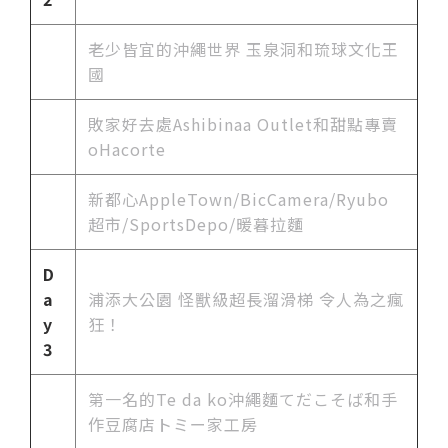
老少皆宜的沖繩世界 玉泉洞和琉球文化王
國
敗家好去處Ashibinaa Outlet和甜點專賣
oHacorte
新都心AppleTown/BicCamera/Ryubo
超市/SportsDepo/暖暮拉麵
D
a
浦添大公園 怪獸級超長溜滑梯 令人為之瘋
y
狂！
3
第一名的Te da ko沖繩麵てだこそば和手
作豆腐店トミー家工房