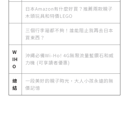
日本Amazon有什麼好買？推薦兩款親子
木頭玩具和特價LEGO
三個行李箱都不夠！誰能阻止我再去日本
買東西？
W
沖繩必備Wi-Ho! 4G無限流量藍鑽石和威
IH
力機 (可享讀者優惠)
O
總
一段美好的親子時光，大人小孩永遠的無
結
價記憶