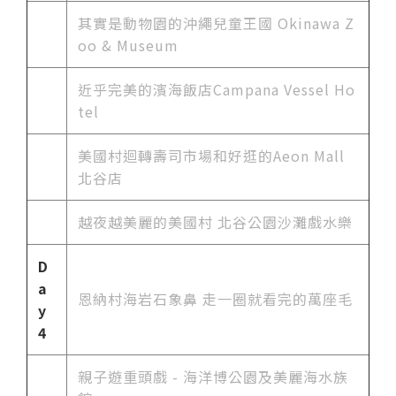
其實是動物園的沖繩兒童王國 Okinawa Z
oo & Museum
近乎完美的濱海飯店Campana Vessel Ho
tel
美國村迴轉壽司市場和好逛的Aeon Mall
北谷店
越夜越美麗的美國村 北谷公園沙灘戲水樂
D
a
恩納村海岩石象鼻 走一圈就看完的萬座毛
y
4
親子遊重頭戲 - 海洋博公園及美麗海水族