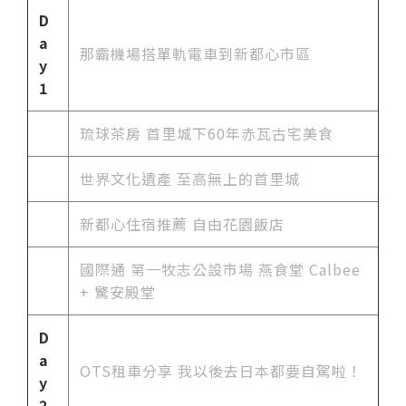
D
a
那霸機場搭單軌電車到新都心市區
y
1
琉球茶房 首里城下60年赤瓦古宅美食
世界文化遺產 至高無上的首里城
新都心住宿推薦 自由花園飯店
國際通 第一牧志公設市場 燕食堂 Calbee
+ 驚安殿堂
D
a
OTS租車分享 我以後去日本都要自駕啦！
y
2