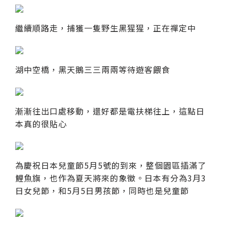
繼續順路走，捕獲一隻野生黑猩猩，正在禪定中
湖中空橋，黑天鵝三三兩兩等待遊客餵食
漸漸往出口處移動，還好都是電扶梯往上，這點日
本真的很貼心
為慶祝日本兒童節5月5號的到來，整個園區插滿了
鯉魚旗，也作為夏天將來的象徵。日本有分為3月3
日女兒節，和5月5日男孩節，同時也是兒童節