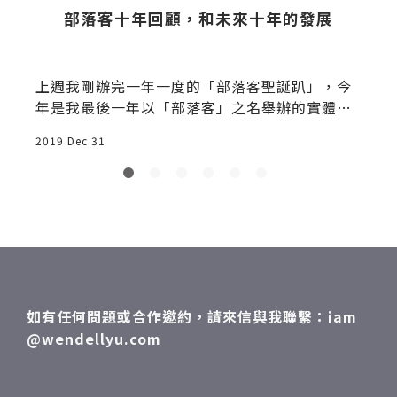
部落客十年回顧，和未來十年的發展
主
上週我剛辦完一年一度的「部落客聖誕趴」，今
年是我最後一年以「部落客」之名舉辦的實體聚
會，趁著身體
2019 Dec 31
2
如有任何問題或合作邀約，請來信與我聯繫：iam
@wendellyu.com