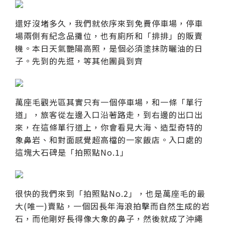
還好沒堵多久，我們就依序來到免費停車場，停車
場兩側有紀念品攤位，也有廁所和「排排」的販賣
機。本日天氣艷陽高照，是個必須塗抹防曬油的日
子。先到的先逛，等其他團員到齊
萬座毛觀光區其實只有一個停車場，和一條「單行
道」，旅客從左邊入口沿著路走，到右邊的出口出
來，在這條單行道上，你會看見大海、造型奇特的
象鼻岩、和對面感覺超高檔的一家飯店。入口處的
這塊大石碑是「拍照點No.1」
很快的我們來到「拍照點No.2」，也是萬座毛的最
大(唯一)賣點，一個因長年海浪拍擊而自然生成的岩
石，而他剛好長得像大象的鼻子，然後就成了沖繩