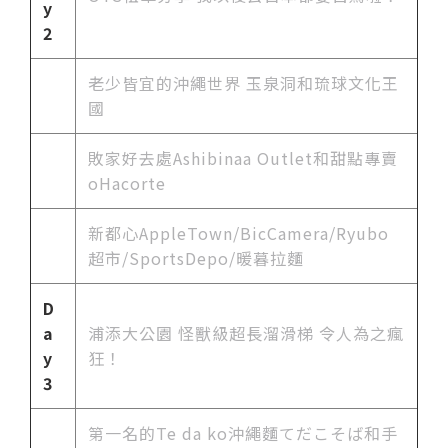
y
2
老少皆宜的沖繩世界 玉泉洞和琉球文化王
國
敗家好去處Ashibinaa Outlet和甜點專賣
oHacorte
新都心AppleTown/BicCamera/Ryubo
超市/SportsDepo/暖暮拉麵
D
a
浦添大公園 怪獸級超長溜滑梯 令人為之瘋
y
狂！
3
第一名的Te da ko沖繩麵てだこそば和手