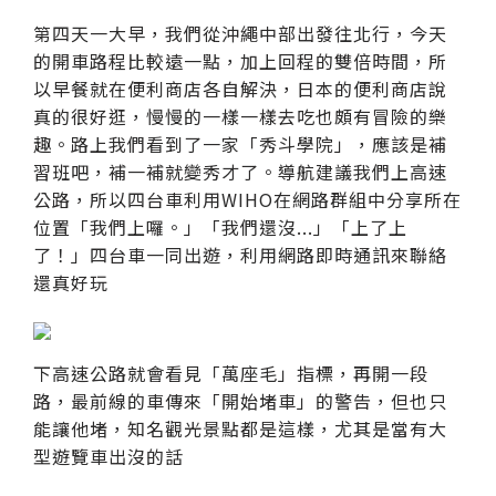
第四天一大早，我們從沖繩中部出發往北行，今天
的開車路程比較遠一點，加上回程的雙倍時間，所
以早餐就在便利商店各自解決，日本的便利商店說
真的很好逛，慢慢的一樣一樣去吃也頗有冒險的樂
趣。路上我們看到了一家「秀斗學院」，應該是補
習班吧，補一補就變秀才了。導航建議我們上高速
公路，所以四台車利用WIHO在網路群組中分享所在
位置「我們上囉。」「我們還沒...」「上了上
了！」四台車一同出遊，利用網路即時通訊來聯絡
還真好玩
下高速公路就會看見「萬座毛」指標，再開一段
路，最前線的車傳來「開始堵車」的警告，但也只
能讓他堵，知名觀光景點都是這樣，尤其是當有大
型遊覽車出沒的話