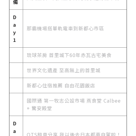
備
D
a
那霸機場搭單軌電車到新都心市區
y
1
琉球茶房 首里城下60年赤瓦古宅美食
世界文化遺產 至高無上的首里城
新都心住宿推薦 自由花園飯店
國際通 第一牧志公設市場 燕食堂 Calbee
+ 驚安殿堂
D
a
OTS租車分享 我以後去日本都要自駕啦！