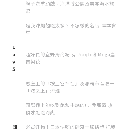
親子遊重頭戲 - 海洋博公園及美麗海水族
館
是我沖繩麵吃太多？不怎樣的名店-岸本食
堂
D
a
超好買的宜野灣商場 有Uniqlo和Mega唐
y
吉訶德
5
懸崖上的「坡上宮神社」及那霸市區唯一
「波之上」海灘
國際通上的吃到飽和牛燒肉店-我那霸 攻
頂才能吃到爽
購
必買好物！日本快乾的硅藻土腳踏墊 把我