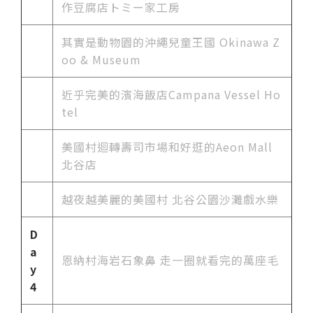
作豆腐店トミー家工房
其實是動物園的沖繩兒童王國 Okinawa Z
oo & Museum
近乎完美的濱海飯店Campana Vessel Ho
tel
美國村迴轉壽司市場和好逛的Aeon Mall
北谷店
越夜越美麗的美國村 北谷公園沙灘戲水樂
D
a
恩納村海岩石象鼻 走一圈就看完的萬座毛
y
4