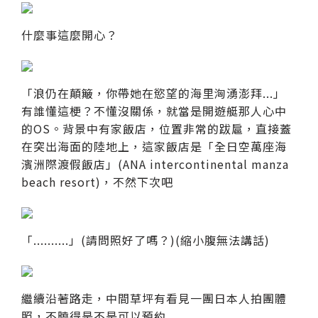
什麼事這麼開心？
「浪仍在顛簸，你帶她在慾望的海里洶湧澎拜...」
有誰懂這梗？不懂沒關係，就當是開遊艇那人心中
的OS。背景中有家飯店，位置非常的跋扈，直接蓋
在突出海面的陸地上，這家飯店是「全日空萬座海
濱洲際渡假飯店」(ANA intercontinental manza
beach resort)，不然下次吧
「..........」(請問照好了嗎？)(縮小腹無法講話)
繼續沿著路走，中間草坪有看見一團日本人拍團體
照，不曉得是不是可以預約