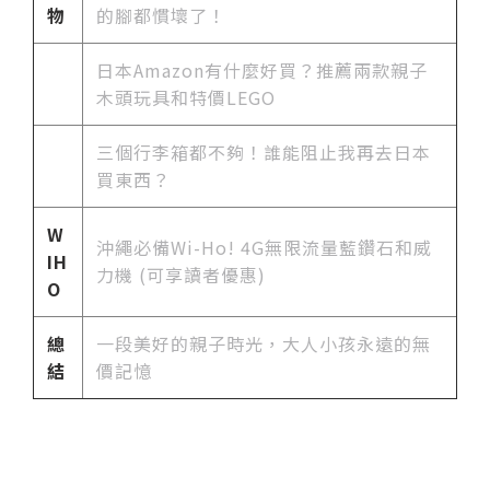
物
的腳都慣壞了！
日本Amazon有什麼好買？推薦兩款親子
木頭玩具和特價LEGO
三個行李箱都不夠！誰能阻止我再去日本
買東西？
W
沖繩必備Wi-Ho! 4G無限流量藍鑽石和威
IH
力機 (可享讀者優惠)
O
總
一段美好的親子時光，大人小孩永遠的無
結
價記憶