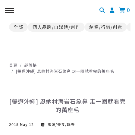
0
全部
個人品牌/自媒體/創作
創業/行銷/創意
首頁
部落格
[暢遊沖繩] 恩納村海岩石象鼻 走一圈就看完的萬座毛
[暢遊沖繩] 恩納村海岩石象鼻 走一圈就看完
的萬座毛
2015 May 12
旅遊/美食/玩樂