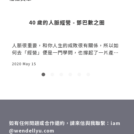
​40 歲的人脈經營 - 鄧巴數之圈
人脈很重要，和你人生的成敗很有關係，所以如
何去「經營」便是一門學問，也撐起了一片產
業。我特別強調
2020 May 15
2
如有任何問題或合作邀約，請來信與我聯繫：iam
@wendellyu.com