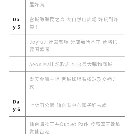
屋好爽！
Da
宮城縣縣民之森 大自然山訓場 好玩到炸
y 5
裂！
Joyfull 連鎖餐廳 分店無所不在 台灣也
要開幕囉
Aeon Mall 名取店 仙台最大購物商城
樂天金鷹主場 宮城球場看棒球及交通方
式
Da
七北田公園 仙台市中心親子好去處
y 6
仙台購物三井Outlet Park 登高摩天輪欣
賞仙台港