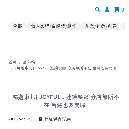
0
全部
個人品牌/自媒體/創作
創業/行銷/創意
首頁
部落格
[暢遊東北] Joyfull 連鎖餐廳 分店無所不在 台灣也要開囉
[暢遊東北] JOYFULL 連鎖餐廳 分店無所不
在 台灣也要開囉
2016 Sep 19
旅遊/美食/玩樂