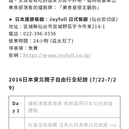
美食部落客的擋箭牌：「美食是很主觀的」
►
日本連鎖餐廳：Joyfull 日式餐廳
(仙台岩切店)
地址：宮城縣仙台市宮城野區字今市東214-1
電話：022-396-0556
營業時間：24小時 (這太狂了)
停車場：免費
官網：
https://www.joyfull.co.jp/
2016日本東北親子自由行全紀錄 (7/22-7/2
9)
Da
廉航滿意度最高 虎航直飛日本仙台超值
y 1
體驗
松島住宿推薦 活魚丸特漁業日式旅館 vie