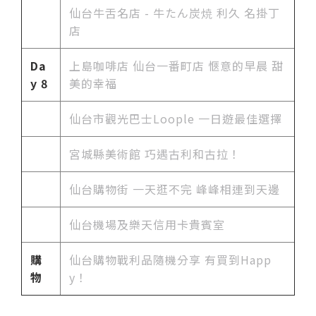
仙台牛舌名店 - 牛たん炭焼 利久 名掛丁
店
Da
上島咖啡店 仙台一番町店 愜意的早晨 甜
y 8
美的幸福
仙台市觀光巴士Loople 一日遊最佳選擇
宮城縣美術館 巧遇古利和古拉！
仙台購物街 一天逛不完 峰峰相連到天邊
仙台機場及樂天信用卡貴賓室
購
仙台購物戰利品隨機分享 有買到Happ
物
y！