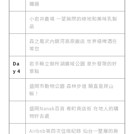
鐵器
小岩井農場 一望無際的綠地和美味乳製
品
森之風沢内銀河高原飯店 世界級啤酒在
等您
Da
岩手縣立御所湖廣域公園 意外發現的好
y 4
景點
盛岡市動物公園 森林步道 簡直是爬山
嘛！
盛岡Nanak百貨 肴町商店街 在地人的購
物好去處
Airbnb第四次住宿紀錄 仙台一整層的房