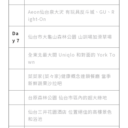
Aeon仙台泉大沢 有玩具反斗城、GU、R
ight-On
Da
仙台市大龜山森林公園 山訓場加滑草場
y 7
全東北最大間 Uniqlo 和對面的 York To
wn
菜菜家(菜々家)健康概念連鎖餐廳 當季
新鮮蔬果沙拉吧
台原森林公園 仙台市區內的超大綠地
仙台三井花園酒店 位置絕佳的高樓景色
和浴池