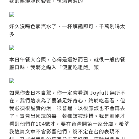
我的醬燒豚肉套餐，也滿普通的
好久沒喝色素汽水了，一杯解饞即可，千萬別喝太
多
本日午餐大合照，心得是還好而已，就很一般的餐
廳口味，我將之編入「便宜吃粗飽」類
如果你去日本自駕，你一定會看到 Joyfull 無所不
在，我們這次為了要滿足好奇心，終於吃看看，但
我必須很誠實的說，很普通，以後應該也不會再去
了，畢竟出國玩的每一餐都該被珍惜。我是剛剛才
看到他們在104徵才，要在台灣開第一家分店，希望
我這篇文章不會影響他們，說不定在台的表現不
錯，又或者我吃的這家分店不好吧，這時就要拿出