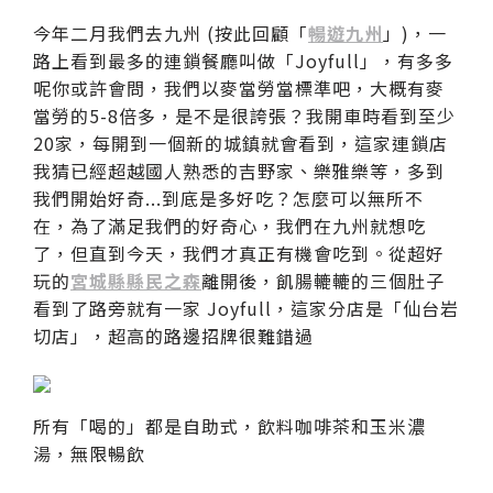
今年二月我們去九州 (按此回顧「
暢遊九州
」)，一
路上看到最多的連鎖餐廳叫做「Joyfull」，有多多
呢你或許會問，我們以麥當勞當標準吧，大概有麥
當勞的5-8倍多，是不是很誇張？我開車時看到至少
20家，每開到一個新的城鎮就會看到，這家連鎖店
我猜已經超越國人熟悉的吉野家、樂雅樂等，多到
我們開始好奇...到底是多好吃？怎麼可以無所不
在，為了滿足我們的好奇心，我們在九州就想吃
了，但直到今天，我們才真正有機會吃到。從超好
玩的
宮城縣縣民之森
離開後，飢腸轆轆的三個肚子
看到了路旁就有一家 Joyfull，這家分店是「仙台岩
切店」，超高的路邊招牌很難錯過
所有「喝的」都是自助式，飲料咖啡茶和玉米濃
湯，無限暢飲