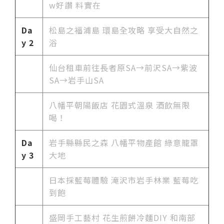
w好讚 料實在
Da
松島之福浦島 環島全攻略 享受大自然之
y 2
浴
仙台租車前往長者原SA→前沢SA→紫波
SA→岩手山SA
八幡平朝陽飯店 花園式溫泉 酒飲無限
喝！
Da
岩手縣縣民之森 八幡平物產館 綠意籠罩
y 3
大地
日本採藍莓體驗 滝沢市岩手林業 藍莓吃
到飽
盛岡手工藝村 花生煎餅冷麵DIY 和南部