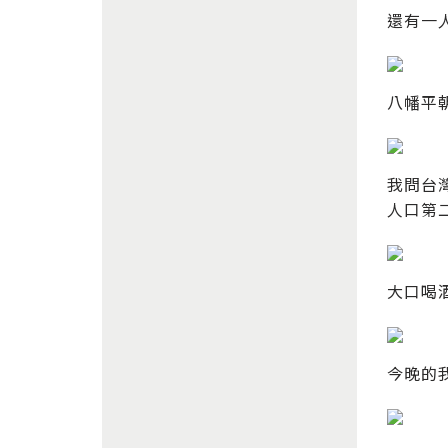
還有一
八幡平
我問台
人口第
大口喝
今晚的