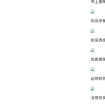
早上要
吃完早
從這角
從房間
此時的
沒想到竟