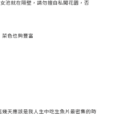
男女池就在隔壁，請勿擅自私闖花園，否
t，菜色也夠豐富
！這幾天應該是我人生中吃生魚片最密集的時