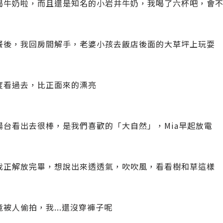
喝牛奶啦，而且還是知名的小岩井牛奶，我喝了六杯吧，會
餐後，我回房間解手，老婆小孩去飯店後面的大草坪上玩耍
度看過去，比正面來的漂亮
陽台看出去很棒，是我們喜歡的「大自然」，Mia早起放電
我正解放完畢，想說出來透透氣，吹吹風，看看樹和草這樣
被人偷拍，我...還沒穿褲子呢