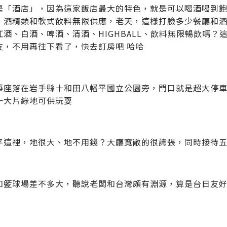
是「酒店」，因為這家飯店最大的特色，就是可以喝酒喝到
，酒精類和軟式飲料無限供應，老天，這樣打臉多少餐廳和
紅酒、白酒、啤酒、清酒、HIGHBALL、飲料無限暢飲嗎
友，不用再往下看了，快去訂房吧 哈哈
築座落在岩手縣十和田八幡平國立公園旁，門口就是超大停
一大片綠地可供玩耍
平這裡，地很大、地不用錢？大廳寬敞的很誇張，同時接待
和籃球場差不多大，聽說老闆和台灣頗有淵源，算是台日友