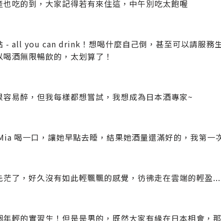
產也吃的到，大家記得若有來住這，中午別吃太飽喔
 - all you can drink！想喝什麼自己倒，甚至可
以喝酒無限暢飲的，太划算了！
很容易醉，但我每樣都想嘗試，我想成為日本酒專家~
 Mia 喝一口，讓她早點去睡，結果她酒量還滿好的，我第一
先茫了，好久沒有如此輕飄飄的感覺，彷彿走在雲端的輕盈..
個年輕的實習生！但是是男的，既然大家有緣在日本相會，