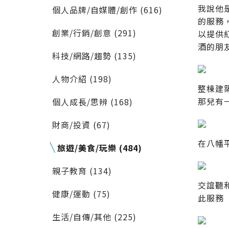
我說他
個人品牌/自媒體/創作 (616)
的服務
創業/行銷/創意 (291)
以提供
酒的朋
科技/網路/趨勢 (135)
人物介紹 (198)
整棟建
那兒有
個人成長/思辨 (168)
財商/投資 (67)
在八幡
旅遊/美食/玩樂 (484)
親子教育 (134)
交誼聽
健康/運動 (75)
此服務
生活/自傳/其他 (225)