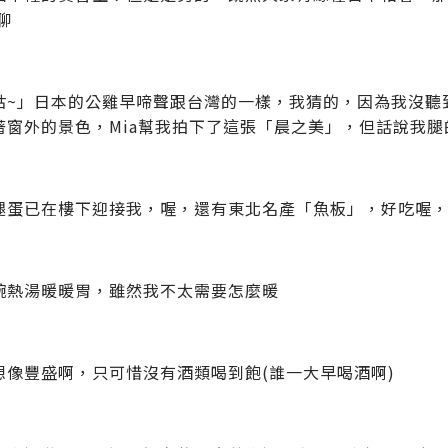
聊
咕~」日本的公雞早啼聲跟台灣的一樣，我猜的，因為我沒聽
著窗外的景色，Mia幫我拍下了這張「晨之美」，但話說我
腿蛋已在樓下迎接我，喔，還有東北名產「魚板」，好吃喔
碗熱湯暖暖胃，雖然我不太需要怎麼暖
想像豐盛啊，只可惜沒有酒類喝到飽(誰一大早喝酒啊)