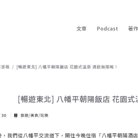
文章
Podcast
著
部落格
[暢遊東北] 八幡平朝陽飯店 花園式溫泉 酒飲無限喝！
[暢遊東北] 八幡平朝陽飯店 花園
g 30
旅遊/美食/玩樂
，我們從八幡平交流道下，開往今晚住宿「八幡平朝陽酒店」(Hachima