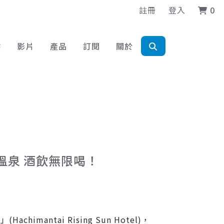
註冊
登入
0
作
影片
產品
訂閱
關於
式溫泉 酒飲無限喝！
ntai Rising Sun Hotel)，