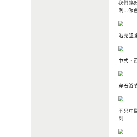
我們換
則...你
泡完溫
中式、
穿著浴
不只中
刻