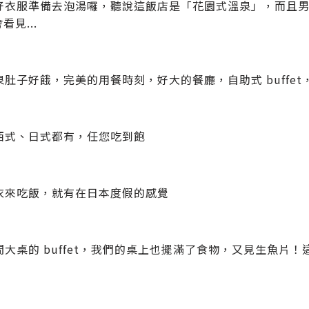
好衣服準備去泡湯囉，聽說這飯店是「花園式溫泉」，而且
會看見...
泉肚子好餓，完美的用餐時刻，好大的餐廳，自助式 buffe
西式、日式都有，任您吃到飽
衣來吃飯，就有在日本度假的感覺
間大桌的 buffet，我們的桌上也擺滿了食物，又見生魚片