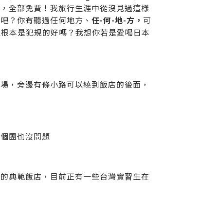
飽，全部免費！我旅行生涯中從沒見過這樣
酒吧？你有聽過任何地方、
任-何-地-方，
可
？這根本是犯規的好嗎？我想你若是愛喝日本
車場，旁邊有條小路可以繞到飯店的後面，
五個團也沒問題
好的典範飯店，目前正有一些台灣實習生在