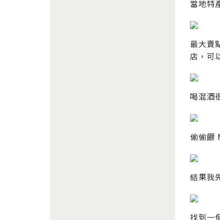
當地特
最大賣點
店，可
喝混酒
偷偷餵
結果我
找到一