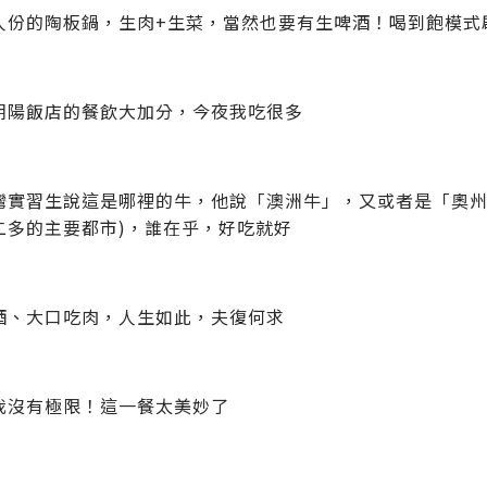
人份的陶板鍋，生肉+生菜，當然也要有生啤酒！喝到飽模式
朝陽飯店的餐飲大加分，今夜我吃很多
灣實習生說這是哪裡的牛，他說「澳洲牛」，又或者是「奧州
二多的主要都市)，誰在乎，好吃就好
酒、大口吃肉，人生如此，夫復何求
我沒有極限！這一餐太美妙了