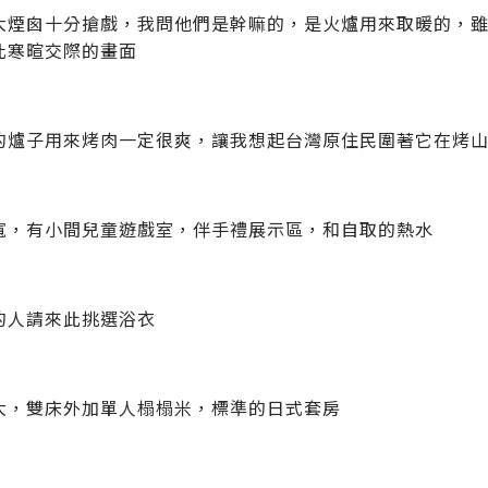
大煙囪十分搶戲，我問他們是幹嘛的，是火爐用來取暖的，
此寒暄交際的畫面
的爐子用來烤肉一定很爽，讓我想起台灣原住民圍著它在烤山豬
寬，有小間兒童遊戲室，伴手禮展示區，和自取的熱水
的人請來此挑選浴衣
大，雙床外加單人榻榻米，標準的日式套房