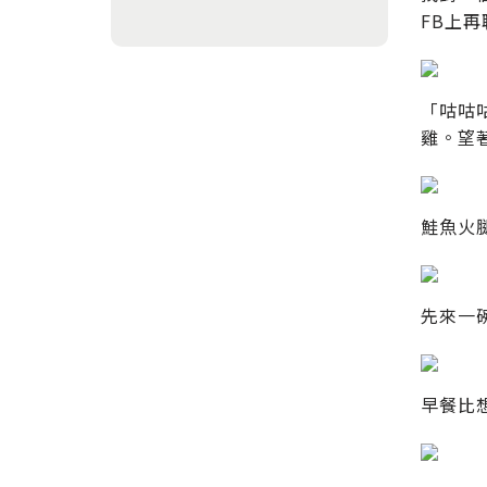
FB上再
「咕咕
雞。望
鮭魚火
先來一
早餐比