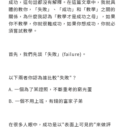
成功，這句話都沒有解釋。在這篇文章中，我就具
體的教你，
「失敗」、「成功」和「
教
學」
之間的
關係，
為什麼我認為
「教學才是
成功之母」，如果
你不教學，你就很難成功，如果你想成功，你就必
須嘗試教學。
首先，我們先談「失敗」(failure)。
以下兩者你認為誰比較"失敗"？
A. 一個為了某證照，不斷重考的窮光蛋
B. 一個不用上班，有錢的富家子弟
在很多人眼中，成功是以"表面上可見的"來做評