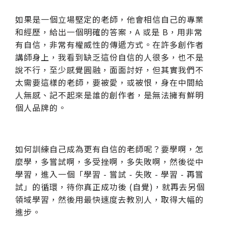
如果是一個立場堅定的老師，他會相信自己的專業
和經歷，給出一個明確的答案，A 或是 B，用非常
有自信，非常有權威性的傳遞方式。在許多創作者
講師身上，我看到缺乏這份自信的人很多，也不是
說不行，至少感覺圓融，面面討好，但其實我們不
太需要這樣的老師，要被愛，或被恨，身在中間給
人無感、記不起來是誰的創作者，是無法擁有鮮明
個人品牌的。
如何訓練自己成為更有自信的老師呢？要學啊，怎
麼學，多嘗試啊，多受挫啊，多失敗啊，然後從中
學習，進入一個「學習 -
嘗試 - 失敗 -
學習 - 再嘗
試」的循環，待你真正成功後 (自覺)，就再去另個
領域學習，然後用最快速度去教別人，取得大幅的
進步。