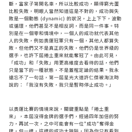
斷，富家子第開名車，所以比較成功，顯得窮光蛋
比較失敗，明眼人當然知道這是不對的，成功與失
敗是一個動態 (dynamic) 的狀況，上上下下，波動
或循環，他們甚至不是相反詞，而是同一件事。特
別是在一個零和情境中，一個人的成功就代表其他
人的失敗，例如奧運冠軍只有一個，其他人都算失
敗，但他們又不是真正的失敗，他們仍是世界級的
選手，也許下屆捲土重來就能奪冠了。由此可見，
「成功」和「失敗」用更高維度去看待的話，他們
只是當下的一種狀態，不是蓋棺定論的結果。
我永
遠忘不了一句話，第一屆星光大道許仁傑被淘汰時
說的：「我沒有失敗，我只是暫時停止成功。」
以奧運比賽的情境來說，關鍵重點是「捲土重
來」，本屆沒得金牌的選手們，經過四年加倍的努
力，再試一次，之中可能會有一位"成功"奪得金
牌，但一樣，這樣的成功太狹隘，因為你只有看到