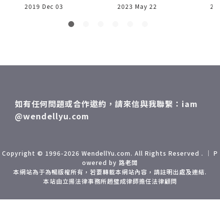
2019 Dec 03
2023 May 22
20
什麼
中文翻成「界面外
其實也沒錯，小學一
完
年級開始，學校就有
泥塑課
」
加
力
如有任何問題或合作邀約，請來信與我聯繫：iam
的
@wendellyu.com
」中
溫
冰
抱枕
Copyright © 1996-2026 WendellYu.com. All Rights Reserved . ｜ P
owered by 路老闆
，
本網站為于為暢版權所有，若要轉載本網站內容，請註明出處及連結.
本站由立揚法律事務所趙璧成律師擔任法律顧問
蝦
成