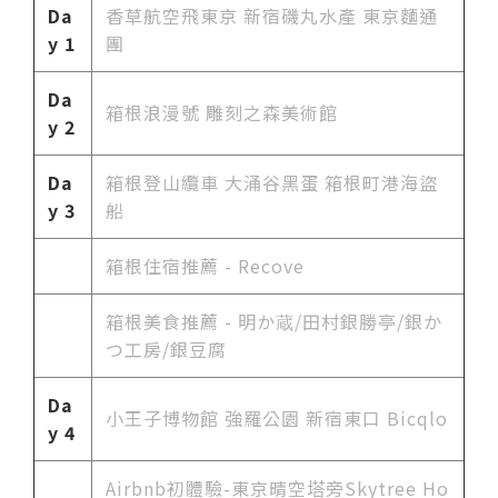
Da
香草航空飛東京 新宿磯丸水產 東京麵通
y 1
團
Da
箱根浪漫號 雕刻之森美術館
y 2
Da
箱根登山纜車 大涌谷黑蛋 箱根町港海盜
y 3
船
箱根住宿推薦 - Recove
箱根美食推薦 - 明か蔵/田村銀勝亭/銀か
つ工房/銀豆腐
Da
小王子博物館 強羅公園 新宿東口 Bicqlo
y 4
Airbnb初體驗-東京晴空塔旁Skytree Ho