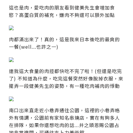
這也是肉，愛吃肉的朋友看到健美先生會增加食
慾？高蛋白質的補充，嫌肉不夠還可以額外加點
肉都滿出來了！真的，這是我來日本後吃的最爽的
一餐(well...也許之一)
連我這大食量的肉控都快吃不完了啦！(但還是吃完
了) 不知道為什麼，吃完這餐突然好像脫掉衣服，來
擺弄一段健美先生的姿勢，有一種吃肉補肉的悸動
南口出來直走近小巷弄通往公園，這裡的小巷弄格
外有情調，公園前有家知名串燒店，實在有夠多人
在排隊，如果你還想吃肉的話...井之頭恩賜公園占
地非常遼闊，可通往吉卜力美術館