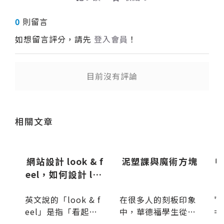
0
則留言
如想留言評分，請先
登入會員
！
目前沒有評論
送出
送出
相關文章
網站設計 look & f
泥塑課與魔術方塊
暢
eel，如何設計 log
o
o、色調及模板
，
英文說的「look & f
在很多人的刻板印象
"Y
，
eel」是指「看起來
中，華德福學生從小
= 
s
如何 + 感覺如何」，
就在上課時玩泥巴，
"