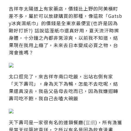
吉祥寺太陽道上有家藥店，價錢比上野的阿美橫町
差不多，屬於可以放肆購買的那種，像這款「Gatsb
y冰爽濕紙巾」的價錢是全東京最便宜(也許是因為
剛好打折?) 話說這溼紙巾還真好用，夏天流汗時擦
身體，十分鐘之內都非常涼爽，以前我不知道，結
果現在我用上癮了，未來去日本變成必買之物，台
灣會進嗎？
北口逛完了，來吉祥寺南口吃飯，出站右側有家
「天下壽司」，身為天下為暢，怎能不去吃呢，結
果還真沒去，我岳父岳母去吃而已，因為我嫌迴轉
壽司吃不飽，我自己去嗑大碗飯
天下壽司是一家很有名的連鎖餐廳(
官網
)，所有漁獲
是當天從築地直送，之所以有名是因為飲食漫畫