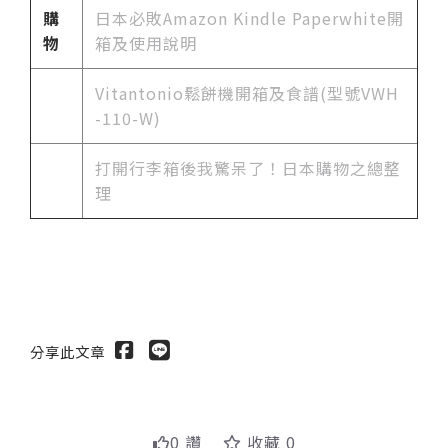
購
日本必敗Amazon Kindle Paperwhite開
物
箱及使用說明
Vitantonio鬆餅機開箱及食譜(型號VWH
-110-W)
打開行李箱後我驚呆了！日本購物之總整
理
分享此文章
0 讚
收藏 0