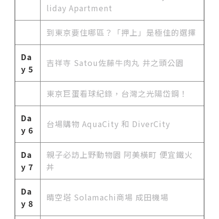
liday Apartment
到東京要住哪區？「押上」是極佳的選擇
Da
吉祥寺 Satou佐藤牛肉丸 井之頭公園
y 5
東京巨蛋看球紀錄，台灣之光陽岱鋼！
Da
台場購物 AquaCity 和 DiverCity
y 6
Da
親子必訪上野動物園 阿美橫町 便宜鐵火
y 7
丼
Da
晴空塔 Solamachi商場 成田機場
y 8