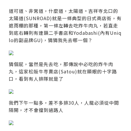
道可道、非常道，什麼道，太陽道。吉祥寺北口的
太陽道(SUNROAD)就是一條典型的日式商店街，有
遮雨棚的那種，第一條左轉去吃炸牛肉丸，若直走
到底右轉則有連鎖二手書店和Yodabashi(內有Uniq
lo的副品牌GU)，猜猜我先去哪一個？
猜個屁，當然是先去吃，那傳說中必吃的炸牛肉
丸，這家松阪牛専賣店(Satou)就在顯眼的十字路
口，看到有人排隊就是了
我們下午一點多，差不多排30人，人龍必須從中間
隔開，才不會擋到過路人