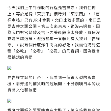
今天我們上午到傍晚的行程是吉祥寺，我們住押
上，等於是從「東京東」橫跨到「東京西」，「吉
祥寺站」只有JR才會到，北口比較多逛的，南口是
要去井之頭公園。第三次來東京，從沒來過這，因
為我們對宮崎駿及吉卜力美術館沒太多愛，縱使沒
來過三鷹這帶，但這些年一直聽到有人提到「吉祥
寺」，說有個什麼炸牛肉丸的必吃，我最怕聽到這
種「必吃」「必看」「必買」的形容詞，因為我會
很聽話的盲從
在吉祥寺站的月台上，我看到一個很大型的販賣
機，剛好遇到補貨時的超展開，十分讚嘆日本的販
賣機文化和技術
觸碰式面板的販賣機實在太酷了，請允許我這台灣