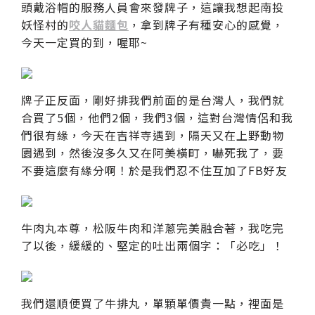
頭戴浴帽的服務人員會來發牌子，這讓我想起南投
妖怪村的
咬人貓麵包
，拿到牌子有種安心的感覺，
今天一定買的到，喔耶~
牌子正反面，剛好排我們前面的是台灣人，我們就
合買了5個，他們2個，我們3個，這對台灣情侶和我
們很有緣，今天在吉祥寺遇到，隔天又在上野動物
園遇到，然後沒多久又在阿美橫町，嚇死我了，要
不要這麼有緣分啊！於是我們忍不住互加了FB好友
牛肉丸本尊，松阪牛肉和洋蔥完美融合著，我吃完
了以後，緩緩的、堅定的吐出兩個字：「必吃」！
我們還順便買了牛排丸，單顆單價貴一點，裡面是