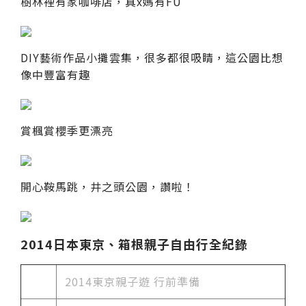
樹林裡有家咖啡店，真x媽有FU
DIY藝術作品小攤雲集，很多都很吸睛，這公園比想
像中豐富有趣
賞楓賞櫻季更漂亮
開心鞍馬跳，井之頭公園，讚啦！
2014日本東京、箱根親子自由行全紀錄
2014東京親子遊 行前準備