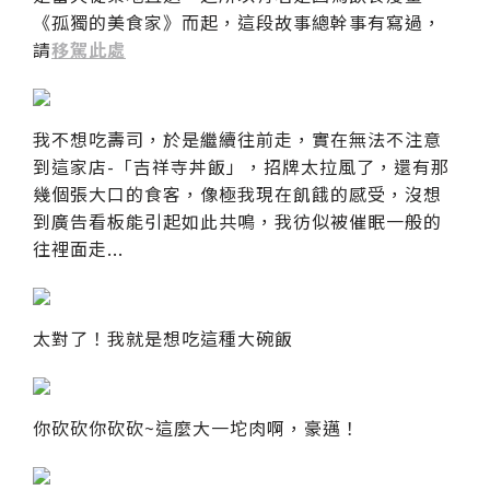
《孤獨的美食家》而起，這段故事總幹事有寫過，
請
移駕此處
我不想吃壽司，於是繼續往前走，實在無法不注意
到這家店-「吉祥寺丼飯」，招牌太拉風了，還有那
幾個張大口的食客，像極我現在飢餓的感受，沒想
到廣告看板能引起如此共鳴，我彷似被催眠一般的
往裡面走...
太對了！我就是想吃這種大碗飯
你砍砍你砍砍~這麼大一坨肉啊，豪邁！