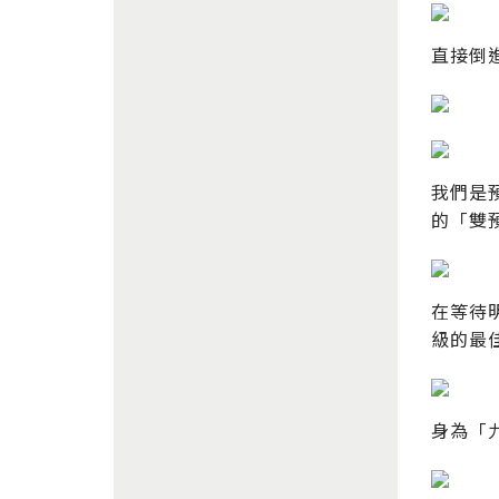
直接倒
我們是
的「雙
在等待
級的最
身為「