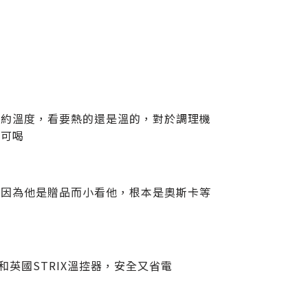
預約溫度，看要熱的還是溫的，對於調理機
漿可喝
要因為他是贈品而小看他，根本是奧斯卡等
？
英國STRIX溫控器，安全又省電