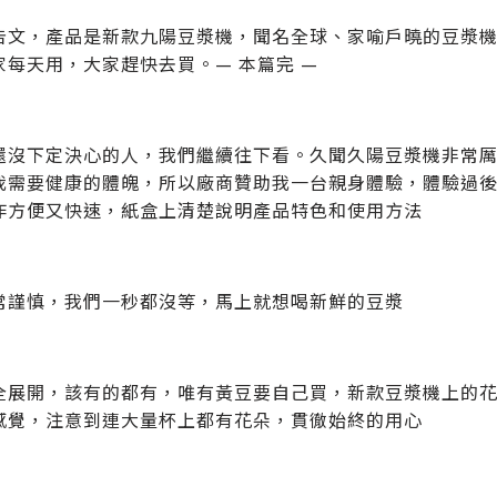
告文，產品是新款九陽豆漿機，聞名全球、家喻戶曉的豆漿
家每天用，大家趕快去買。— 本篇完 —
還沒下定決心的人，我們繼續往下看。久聞久陽豆漿機非常厲
我需要健康的體魄，所以廠商贊助我一台親身體驗，體驗過
作方便又快速，紙盒上清楚說明產品特色和使用方法
常謹慎，我們一秒都沒等，馬上就想喝新鮮的豆漿
全展開，該有的都有，唯有黃豆要自己買，新款豆漿機上的
感覺，注意到連大量杯上都有花朵，貫徹始終的用心