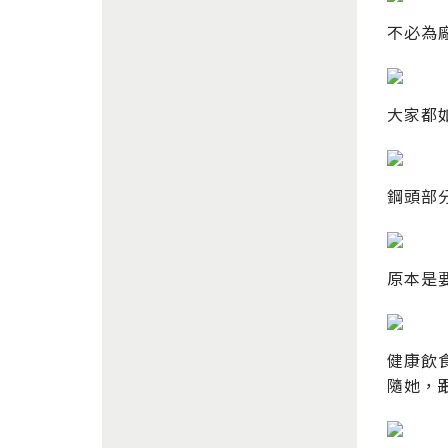
不必為
大家都
鋼頭部
原本是
健康飲
隨她，