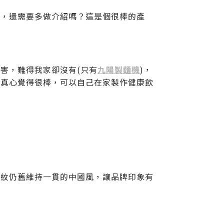
機，還需要多做介紹嗎？這是個很棒的產
害，難得我家卻沒有(只有
九陽製麵機
)，
後真心覺得很棒，可以自己在家製作健康飲
花紋仍舊維持一貫的中國風，讓品牌印象有