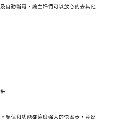
燙及自動斷電，讓主婦們可以放心的去其他
？
誇張
計。顏值和功能都這麼強大的快煮壺，竟然