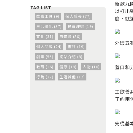
新款九
以打出
軟體工具 (9)
個人成長 (77)
麼，就
生活優化 (37)
投資理財 (19)
文化 (31)
自媒體 (50)
外環五
個人品牌 (24)
書評 (19)
創業 (55)
網站介紹 (8)
蓋口和
教育 (16)
健康 (18)
人物 (10)
行銷 (32)
生活其他 (12)
工欲善
了約兩
先從基