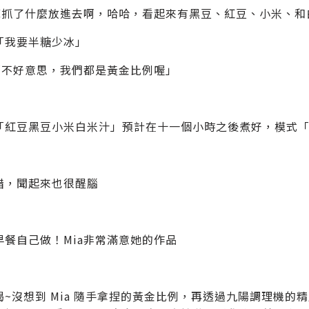
到底抓了什麼放進去啊，哈哈，看起來有黑豆、紅豆、小米、和
「我要半糖少冰」
：「不好意思，我們都是黃金比例喔」
「紅豆黑豆小米白米汁」預計在十一個小時之後煮好，模式
錯，聞起來也很醒腦
早餐自己做！Mia非常滿意她的作品
喝~沒想到 Mia 隨手拿捏的黃金比例，再透過九陽調理機