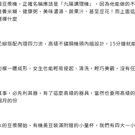
陽豆漿機，正確名稱應該是「九陽調理機」，因為他能做的
營養米糊、健康粥、美味濃湯、蔬果汁、甚至豆花！而上面
選擇什麼
花瓣搭配內環四刀流，高級不鏽鋼機頭內縮設計，15分鐘就
刀模一體成形，女生也能輕易提起、清洗，輕巧美觀，沒有
其事，必先利其器，有了這麼高級的器具，當然也要用高級
個月的份
本的豆漿開始，有機黃豆裝滿附贈的小量杯，我們有四大一