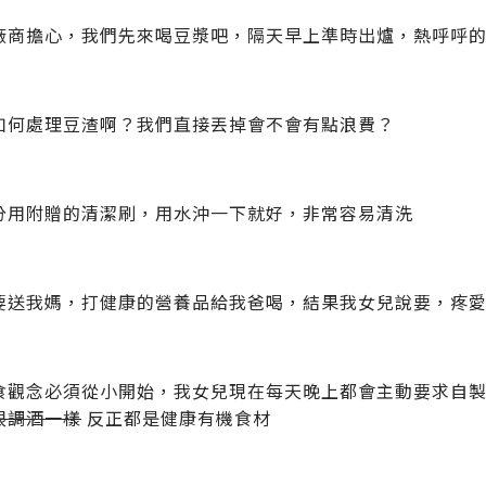
廠商擔心，我們先來喝豆漿吧，隔天早上準時出爐，熱呼呼
如何處理豆渣啊？我們直接丟掉會不會有點浪費？
分用附贈的清潔刷，用水沖一下就好，非常容易清洗
要送我媽，打健康的營養品給我爸喝，結果我女兒說要，疼愛孫
食觀念必須從小開始，我女兒現在每天晚上都會主動要求自
跟調酒一樣
反正都是健康有機食材