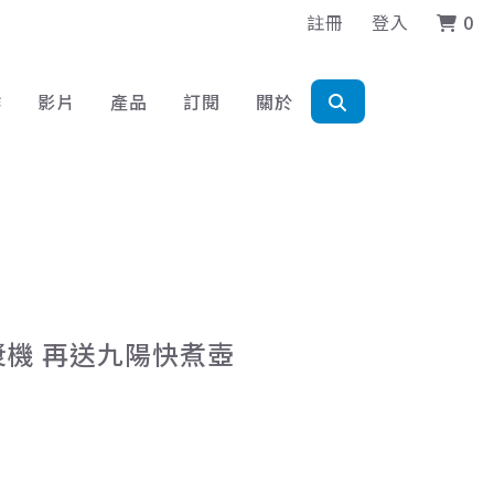
註冊
登入
0
作
影片
產品
訂閱
關於
漿機 再送九陽快煮壺