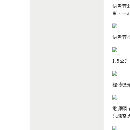
快煮壺
事，一
快煮壺
1.5
輕薄機
電源顯
只能當