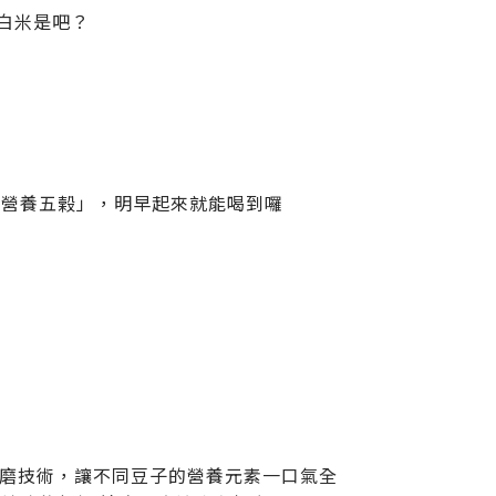
白米是吧？
「營養五榖」，明早起來就能喝到囉
的精磨技術，讓不同豆子的營養元素一口氣全