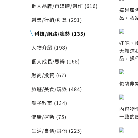
個人品牌/自媒體/創作 (616)
這是廣
品，我
創業/行銷/創意 (291)
科技/網路/趨勢 (135)
好吧，
人物介紹 (198)
天知道
品，操
個人成長/思辨 (168)
財商/投資 (67)
包裝非
旅遊/美食/玩樂 (484)
親子教育 (134)
內容物
一致的
健康/運動 (75)
生活/自傳/其他 (225)