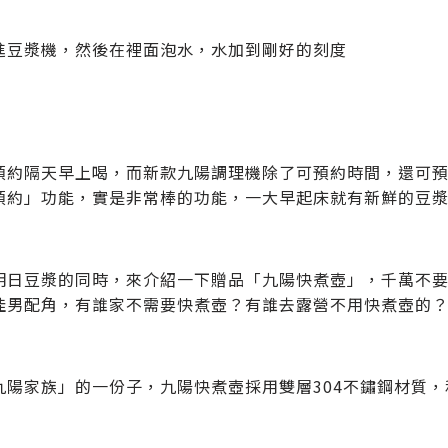
進豆漿機，然後在裡面泡水，水加到剛好的刻度
預約隔天早上喝，而新款九陽調理機除了可預約時間，還可
預約」功能，實是非常棒的功能，一大早起床就有新鮮的豆
明日豆漿的同時，來介紹一下贈品「九陽快煮壺」，千萬不
佳男配角，有誰家不需要快煮壺？有誰去露營不用快煮壺的
九陽家族」的一份子，九陽快煮壺採用雙層304不鏽鋼材質，和