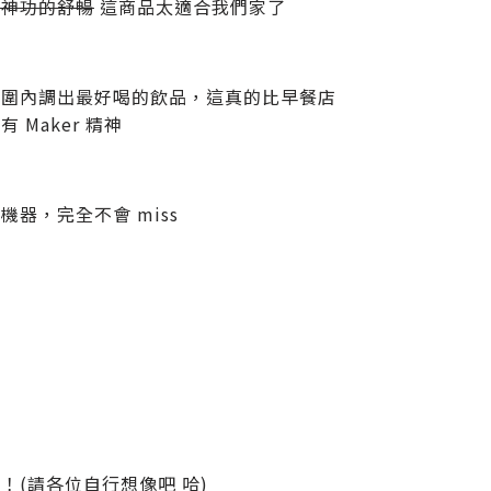
陽神功的舒暢
這商品太適合我們家了
範圍內調出最好喝的飲品，這真的比早餐店
Maker 精神
器，完全不會 miss
(請各位自行想像吧 哈)