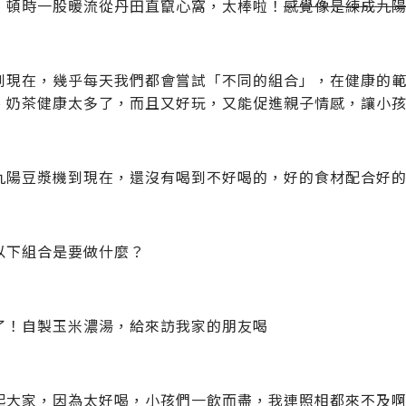
，頓時一股暖流從丹田直竄心窩，太棒啦！
感覺像是練成九
到現在，幾乎每天我們都會嘗試「不同的組合」，在健康的
、奶茶健康太多了，而且又好玩，又能促進親子情感，讓小孩有 
九陽豆漿機到現在，還沒有喝到不好喝的，好的食材配合好的機
以下組合是要做什麼？
了！自製玉米濃湯，給來訪我家的朋友喝
起大家，因為太好喝，小孩們一飲而盡，我連照相都來不及啊！