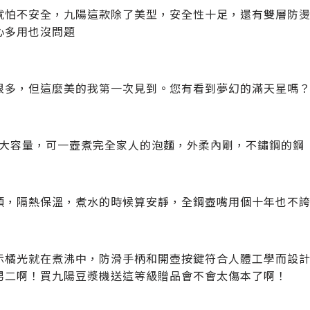
就怕不安全，九陽這款除了美型，安全性十足，還有雙層防
心多用也沒問題
很多，但這麼美的我第一次見到。您有看到夢幻的滿天星嗎
公升大容量，可一壺煮完全家人的泡麵，外柔內剛，不鏽鋼的鋼
頭，隔熱保溫，煮水的時候算安靜，全鋼壺嘴用個十年也不
示橘光就在煮沸中，防滑手柄和開壺按鍵符合人體工學而設
男二啊！買九陽豆漿機送這等級贈品會不會太傷本了啊！