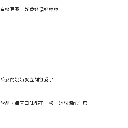
的有機豆漿，好香好濃好棒棒
女的奶奶就立刻割愛了...
製飲品，每天口味都不一樣，她想調配什麼