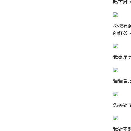
喝下肚
從擁有
的紅茶
我家用
猜猜看
您答對
我對不