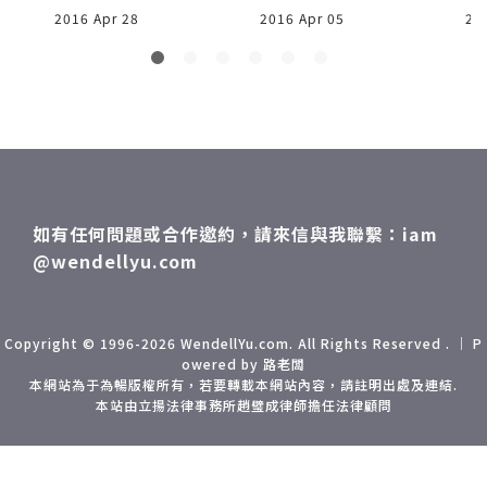
於抵達別府市區，大
我第一次把一天的購
單
2016 Apr 28
2016 Apr 05
20
老遠就看到這座高聳
物行程全寫成一篇，
人
的建築物，名為「Gl
標題包含但不限於我
的
obal Tower」，形
們今天去的地方，那
狀相當特別，一個幾
我們就從早餐開始
乎「扁平狀」的展望
吧，由於前兩晚我們
台，立於市中心的馬
住民宿，對面就有一
路口，而且我感覺他
家松屋，繼上次名古
是歪的...？我們要先
屋和上上次沖繩...我
如有任何問題或合作邀約，請來信與我聯繫：iam
去飯店check-in，就
們都沒吃到松屋，這
@wendellyu.com
只有開車經過，也許
回近在眼前，當然要
下回可以上去挑戰一
把握一下。好久不見
下...[暢遊九州] 別府
松屋，竟發現他販賣
龜之井酒店 無敵CP
機已經有中文介面
Copyright © 1996-2026 WendellYu.com. All Rights Reserved . ｜ P
owered by 路老闆
值的溫泉飯店 別府住
了，這實在太方便
本網站為于為暢版權所有，若要轉載本網站內容，請註明出處及連結.
宿首選
啦，我們選中文 →
本站由立揚法律事務所趙璧成律師擔任法律顧問
店內，開始點餐吧。
你可能會想，「松
屋」到處都是有什麼