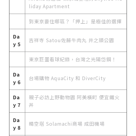
liday Apartment
到東京要住哪區？「押上」是極佳的選擇
Da
吉祥寺 Satou佐藤牛肉丸 井之頭公園
y 5
東京巨蛋看球紀錄，台灣之光陽岱鋼！
Da
台場購物 AquaCity 和 DiverCity
y 6
Da
親子必訪上野動物園 阿美橫町 便宜鐵火
y 7
丼
Da
晴空塔 Solamachi商場 成田機場
y 8