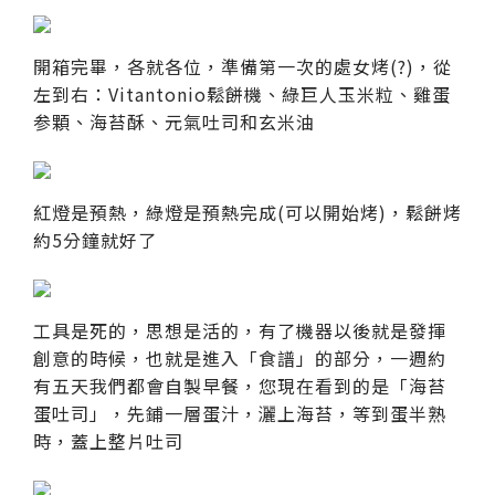
開箱完畢，各就各位，準備第一次的處女烤(?)，從
左到右：Vitantonio鬆餅機、綠巨人玉米粒、雞蛋
参顆、海苔酥、元氣吐司和玄米油
紅燈是預熱，綠燈是預熱完成(可以開始烤)，鬆餅烤
約5分鐘就好了
工具是死的，思想是活的，有了機器以後就是發揮
創意的時候，也就是進入「食譜」的部分，一週約
有五天我們都會自製早餐，您現在看到的是「海苔
蛋吐司」，先鋪一層蛋汁，灑上海苔，等到蛋半熟
時，蓋上整片吐司