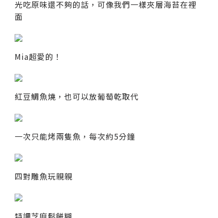
光吃原味還不夠的話，可像我們一樣夾層海苔在裡
面
Mia超愛的！
紅豆鯛魚燒，也可以放葡萄乾取代
一次只能烤兩隻魚，每次約5分鐘
四對雕魚玩親親
特調芝麻鬆餅糊