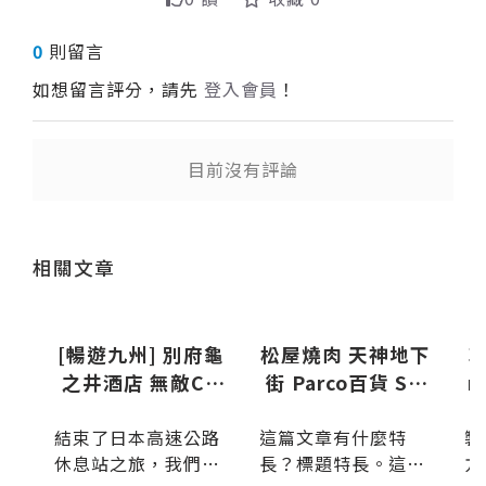
0
則留言
如想留言評分，請先
登入會員
！
目前沒有評論
送出
送出
相關文章
公
[暢遊九州] 別府龜
松屋燒肉 天神地下
輕
個
之井酒店 無敵CP
街 Parco百貨 Sal
n
值的溫泉飯店
ut! 茅乃舍 餃子王
 是
結束了日本高速公路
這篇文章有什麼特
製
將
長
休息站之旅，我們終
長？標題特長。這是
方