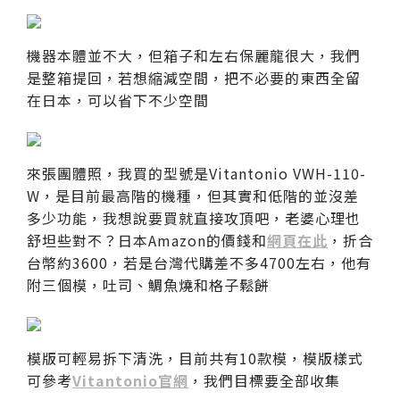
機器本體並不大，但箱子和左右保麗龍很大，我們
是整箱提回，若想縮減空間，把不必要的東西全留
在日本，可以省下不少空間
來張團體照，我買的型號是Vitantonio VWH-110-
W，是目前最高階的機種，但其實和低階的並沒差
多少功能，我想說要買就直接攻頂吧，老婆心理也
舒坦些對不？日本Amazon的價錢和
網頁在此
，折合
台幣約3600，若是台灣代購差不多4700左右，他有
附三個模，吐司、鯛魚燒和格子鬆餅
模版可輕易拆下清洗，目前共有10款模，模版樣式
可參考
Vitantonio官網
，我們目標要全部收集