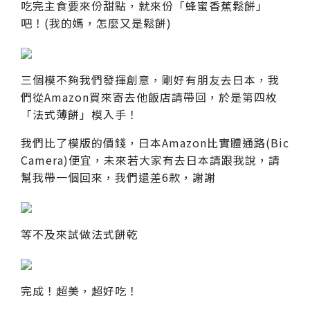
吃完主食要來份甜點，就來份「蜂蜜香蕉鬆餅」
吧！(我的媽，怎麼又是鬆餅)
三個模不夠我們發揮創意，剛好有朋友去日本，我
們從Amazon買來寄去他飯店請帶回，於是第四枚
「法式薄餅」模入手！
我們比了模版的價錢，日本Amazon比實體通路(Bic
Camera)便宜，未來若大家有去日本請跟我說，請
幫我帶一個回來，我們還差6款，謝謝
等不及來試做法式餅乾
完成！超美，超好吃！