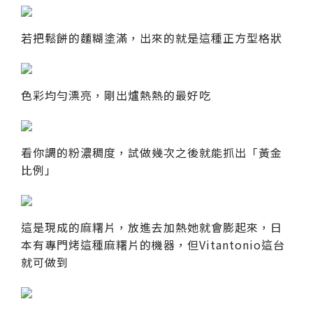
若把鬆餅的麵糊塗滿，出來的就是這種正方型格狀
色彩均勻漂亮，剛出爐熱熱的最好吃
看你調的粉濃稠度，試做幾次之後就能抓出「黃金
比例」
這是現成的麻糬片，放進去加熱她就會膨起來，日
本有專門烤這種麻糬片的機器，但Vitantonio這台
就可做到