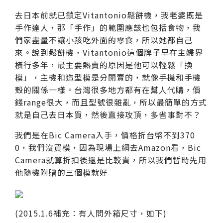
去日本前就已鎖定Vitantonio鬆餅機，我老婆既是
手作達人，那「手作」的範圍應該也包括食物，我
們家盡量不讓小孩吃外面的零食，所以她都自己
來。說到鬆餅機，Vitantonio這個牌子早在主婦界
橫行多年，最主要熱賣的原因是他可以輕鬆「換
模」，主機和造型模是分開賣的，就像手機和手機
殼的關係一樣。台灣很多地方都有在幫人代購，價
錢range很大，而且型號很雜亂，所以最簡單的方式
就是自己去日本買，然後直接攻頂，多省事對不？
我們是在Bic Camera入手，價格折台幣不到370
0，我們沒買模，因為現場上網去Amazon看，Bic
Camera就算折扣後還是比較貴，所以我們暫時先用
他隨機附贈的三個模就好
(2015.1.6補充：有人問外箱尺寸，如下)