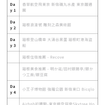
Da
香草航空飛東京 新宿磯丸水產 東京麵通
y 1
團
Da
箱根浪漫號 雕刻之森美術館
y 2
Da
箱根登山纜車 大涌谷黑蛋 箱根町港海盜
y 3
船
箱根住宿推薦 - Recove
箱根美食推薦 - 明か蔵/田村銀勝亭/銀か
つ工房/銀豆腐
Da
小王子博物館 強羅公園 新宿東口 Bicqlo
y 4
Airbnb初體驗-東京晴空塔旁Skytree Ho