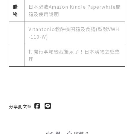
購
日本必敗Amazon Kindle Paperwhite開
物
箱及使用說明
Vitantonio鬆餅機開箱及食譜(型號VWH
-110-W)
打開行李箱後我驚呆了！日本購物之總整
理
分享此文章
0 讚
收藏 0