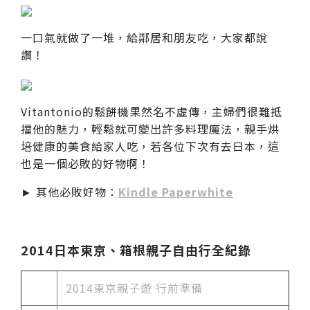
一口氣就做了一堆，給鄰居和朋友吃，大家都說
讚！
Vitantonio的鬆餅機果然名不虛傳，主婦們很難抵
擋他的魅力，輕鬆就可變出許多料理魔法，親手烘
培健康的美食給家人吃，若各位下次有去日本，這
也是一個必敗的好物啊！
► 其他必敗好物：
Kindle Paperwhite
2014日本東京、箱根親子自由行全紀錄
2014東京親子遊 行前準備