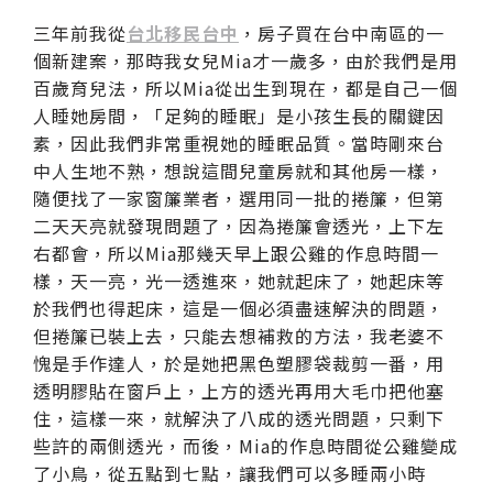
三年前我從
台北移民台中
，房子買在台中南區的一
個新建案，那時我女兒Mia才一歲多，由於我們是用
百歲育兒法，所以Mia從出生到現在，都是自己一個
人睡她房間，「足夠的睡眠」是小孩生長的關鍵因
素，因此我們非常重視她的睡眠品質。當時剛來台
中人生地不熟，想說這間兒童房就和其他房一樣，
隨便找了一家窗簾業者，選用同一批的捲簾，但第
二天天亮就發現問題了，因為捲簾會透光，上下左
右都會，所以Mia那幾天早上跟公雞的作息時間一
樣，天一亮，光一透進來，她就起床了，她起床等
於我們也得起床，這是一個必須盡速解決的問題，
但捲簾已裝上去，只能去想補救的方法，我老婆不
愧是手作達人，於是她把黑色塑膠袋裁剪一番，用
透明膠貼在窗戶上，上方的透光再用大毛巾把他塞
住，這樣一來，就解決了八成的透光問題，只剩下
些許的兩側透光，而後，Mia的作息時間從公雞變成
了小鳥，從五點到七點，讓我們可以多睡兩小時