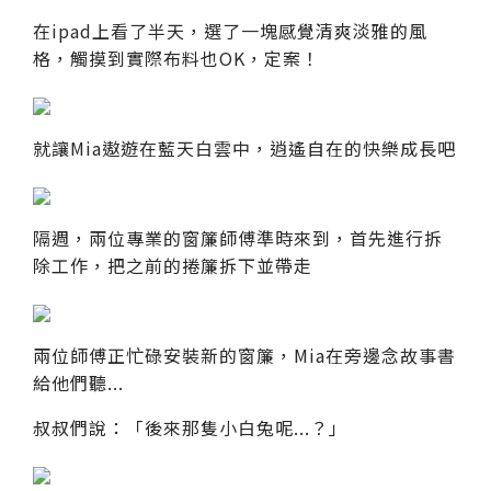
在ipad上看了半天，選了一塊感覺清爽淡雅的風
格，觸摸到實際布料也OK，定案！
就讓Mia遨遊在藍天白雲中，逍遙自在的快樂成長吧
隔週，兩位專業的窗簾師傅準時來到，首先進行拆
除工作，把之前的捲簾拆下並帶走
兩位師傅正忙碌安裝新的窗簾，Mia在旁邊念故事書
給他們聽...
叔叔們說：「後來那隻小白兔呢...？」