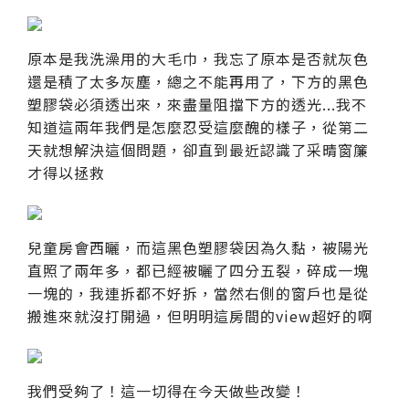
原本是我洗澡用的大毛巾，我忘了原本是否就灰色
還是積了太多灰塵，總之不能再用了，下方的黑色
塑膠袋必須透出來，來盡量阻擋下方的透光...我不
知道這兩年我們是怎麼忍受這麼醜的樣子，從第二
天就想解決這個問題，卻直到最近認識了采晴窗簾
才得以拯救
兒童房會西曬，而這黑色塑膠袋因為久黏，被陽光
直照了兩年多，都已經被曬了四分五裂，碎成一塊
一塊的，我連拆都不好拆，當然右側的窗戶也是從
搬進來就沒打開過，但明明這房間的view超好的啊
我們受夠了！這一切得在今天做些改變！