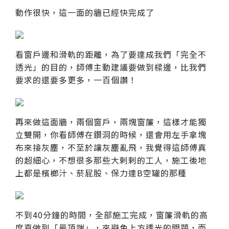
動作很快，這一面的牆已經快完成了
看窗戶邊和滑軌的距離，為了要達成我們「完全不
透光」的目的，師傅主動建議要做到樑邊，比我們
要求的還要多更多，一百個讚！
再來做這面牆，兩個窗戶，兩塊窗簾，這樣才能獨
立雙開，你看師傅在鑽洞的時候，還會用左手拿塊
布來接灰塵，不至於讓灰塵亂飛，我覺得這師傅真
的超細心，不想很多那些大剌剌的工人，施工後地
上都是檳榔汁、菸屁股、保力達B空罐的那種
不到40分鐘的時間，全部施工完成，窗簾滑軌的高
度直做到「最頂端」，來避免上方透光的問題，而