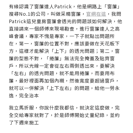
有緣認識了窗簾達人Patrick，他是網路上「窗簾」
搜尋No.1的公司，叫做采晴窗簾，
官網在這
，我問
Patrick這兒童房窗簾會透光的問題該如何解決，他
直接請來一個師傅來現場勘查，進行窗簾達人之高
峰會議，專家不愧是專家，一下子就點出問題所
在，第一，窗簾的位置不對，應該要做在天花板下
方，這樣才能解決「上下」的透光問題；第二，窗
簾的型態不對，「捲簾」無法完全掩蓋及貼齊窗
戶，所以光線一定會從左右兩側透出來，要解決
「左右」的透光問題，就不能用捲簾，而要用布
簾，最好裡面再加個內襯，然後寬度要超過窗戶，
就可以一併解決「上下左右」的問題，給他一勞永
逸，完全治本
我立馬折服，你說什麼我都信，就決定這麼做，完
全交給專家就對了，於是師傅開始丈量紀錄，並約
了下週來施工