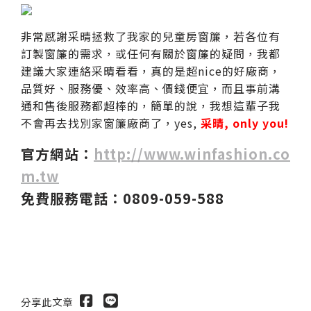
非常感謝采晴拯救了我家的兒童房窗簾，若各位有
訂製窗簾的需求，或任何有關於窗簾的疑問，我都
建議大家連絡采晴看看，真的是超nice的好廠商，
品質好、服務優、效率高、價錢便宜，而且事前溝
通和售後服務都超棒的，簡單的說，我想這輩子我
不會再去找別家窗簾廠商了，yes,
采晴, only you!
官方網站：
http://www.winfashion.co
m.tw
免費服務電話：0809-059-588
分享此文章