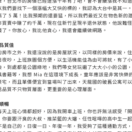
筆，台北市的房價已經連漲十年有了吧，會不會續漲我不知
以我們要找下一個漲幅大又快的標的，我認為大台中是其一
漲了 5 萬！比我預期的還要猛，所以我們最近又在物色新的
市買賣中賺了約千萬，現在住新竹呈現半退休狀態，他說難
錢了。你放心，我比他貪心，我還會繼續做網路。
活品質佳
的房市之外，我還沒說的是房屋狀況，以同樣的房價來說，
日夜吵，上班族圖個方便，以生活機能佳為由可將就，有了
後，到處都是公園綠地，我們帶女兒玩遍了大大小小的公園
具書籍等，我想 Mia 在這環境下成長，童年應該是非常快
豪宅，而且單價便宜到當場叫了出來，天龍國的破舊公寓可
活品質不只物質層面，更重要的是心理層面。
通順暢
每天上班心情都超好，因為我開車上班，你也許無法感受「
，你要跟汗臭的大叔、推菜籃的大嬸、任性喧嘩的高中生一
不是自己的，日復一日、年復一年，我受夠了這種通勤方式