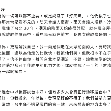
氣好
有的一切可以都不重要，或是說沒了「好天氣」，他們似乎
為那常常是看不見的。陰天會讓人憂鬱、雨天會讓人煩躁、冷
。我住了台北 30 年，潮濕的陰雨天始終很討厭，就在我交
慢脫離綿綿陰雨中，看見陽光就在前方，我再次確認這是個
世界，更理解我自己，我一向是個走在大眾前面的人，有時
他後面，還以為他走的比我快，我被他們笑，但我根本不在
圈了。信不信由你，離開台北才是潮流，不對，讓我精準的
隨時隨地都可工作維生的能力之後，你就達成了一半的「財
要一起試試看。
來過台中以後都說台中好，但有多少人會真正行動移居台中
很好，但我搬來一年以後，發現是
好的不得了！
我們希望有
。當然，台中僅不過是我們的第一站，未來想去的地方太多