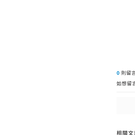
0
則留
如想留
送出
送出
相關文