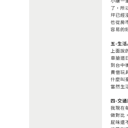
小賺一
了，所
坪已經
也從房
容易的
五-生
上面說
車搶道
到台中
費借玩
什麼叫
當然生
四-交
我現在
做對比
屁味還