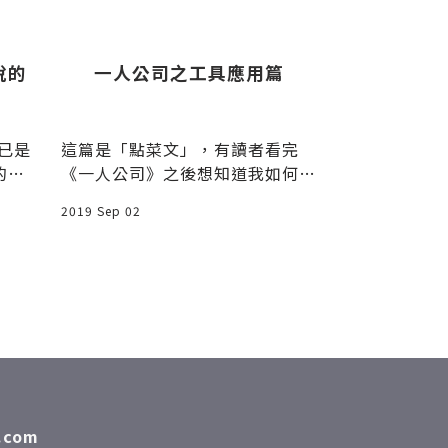
想說的
一人公司之工具應用篇
國外個人
人」案
已是
這篇是「點菜文」，有讀者看完
又到了每周四
的無
《一人公司》之後想知道我如何 r
列」，但有人
過你
un 一人公司，並用了那些工具，
般人"太遙遠
2019 Sep 02
2019 Aug 29
所以
人"的成功
com