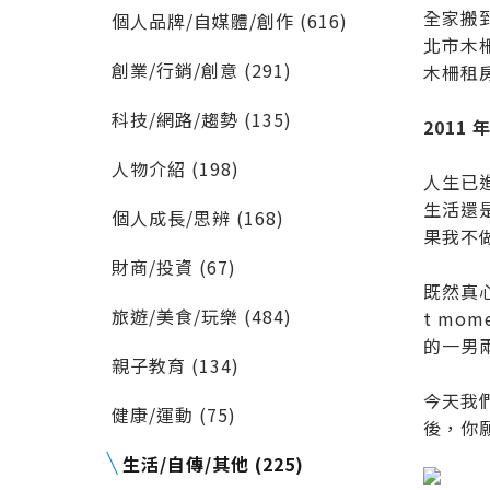
全家搬
個人品牌/自媒體/創作 (616)
北市木
創業/行銷/創意 (291)
木柵租
科技/網路/趨勢 (135)
2011
人物介紹 (198)
人生已
生活還是
個人成長/思辨 (168)
果我不
財商/投資 (67)
既然真
旅遊/美食/玩樂 (484)
t mo
的一男
親子教育 (134)
今天我
健康/運動 (75)
後，你
生活/自傳/其他 (225)