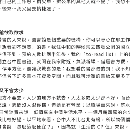
響自己的工作慾。擠火車、擠公車的其他人就不提了，我想
…後來…我又回去擠捷運了。
書館欲取欲求
看書的人來說，圖書館是個重要的機構，你可以專心在那工作
「想看卻不想買」的書。我住中和的時候常去四號公園的國
借不到，預約人數排到半年後，我的「to-read list
國立台中圖書館」就開在我家附近，氣派新穎、借還書方便
、停車方便，最讓我驚喜的是：我想看的書都借的到！我不
不但省下許多書本花費及空間，而且我可涉獵的書籍又更多
少又不會太少
地方不要去，人少的地方不該去，人太多或太少都不好，而
來說，週間沒人跟你擠，但還是有營業；以職場面來說，薪水
以日常消費來說，低價享有中價生活水平，一個月薪四萬的台
該比較好過。以平均來看，台中人不比台北有錢，所以物價
常會說「怎麼這麼便宜？」，因為就「生活的 CP 值」來說