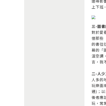
連帶影
上下班
三-圖
對於愛
借那些
的書往往
幕的「
溫空調
言，我
二-人
人多的
玩樂面
通)；
後者應
玩，常