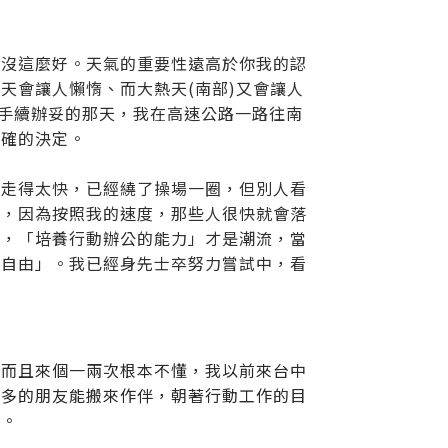
也沒這麼好。天氣的重要性遠高於你我的認
天會讓人懶惰、而大熱天(南部)又會讓人
屋手續辦妥的那天，我在高速公路一路往南
正確的決定。
我走得太快，已經繞了操場一圈，但別人看
乎，因為按照我的速度，那些人很快就會落
說，「培養行動辦公的能力」才是潮流，當
務自由」。我已經身先士卒努力嘗試中，看
？而且來個一兩次根本不懂，我以前來台中
更多的朋友能搬來作伴，朝著行動工作的目
了。