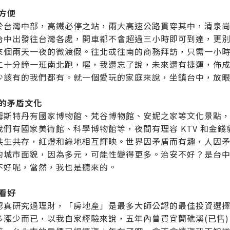
遊方便
於台灣中部，高鐵必停之站，兩大高速公路貫穿其中，清泉
台中出發往台灣各處，開車都不會超過三小時即可到達，更
來個兩天一夜的微渡假。往北或往南的商務拜訪，只需一小時
二十分鐘一班南北跑，喔，我還忘了說，未來還有捷運，佈
少該有的我們都有。就一個愛玩的家庭來說，坐鎮台中，放
特的矛盾文化
姆斯特丹有國家博物館、梵谷博物館、安妮之家等文化景點
我們有國家美術館、科學博物館等，夜間有理容 KTV 和金
共生共存，紅燈和綠地相互輝映。世界因矛盾而有趣，人因
的城市面貌，因為多元，可能性變得更多。治安不好？是台
不好呢，當然，我也是聽來的。
市看好
認真研究過理財，「房地產」是最多大師公認的最佳投資選
多漲少而已，以我自家經驗來說，五年內曾買宜蘭礁溪(已售)