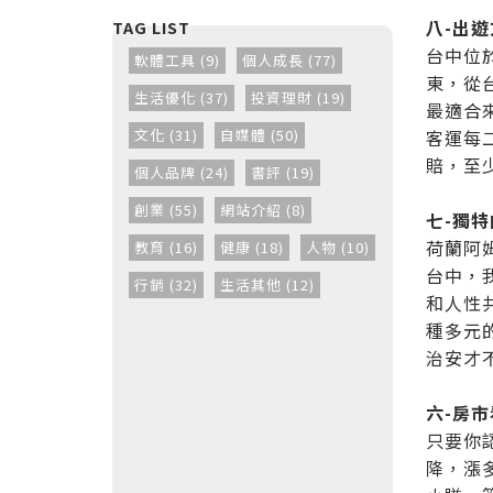
八-出
台中位
軟體工具 (9)
個人成長 (77)
東，從
生活優化 (37)
投資理財 (19)
最適合
文化 (31)
自媒體 (50)
客運每
賠，至
個人品牌 (24)
書評 (19)
創業 (55)
網站介紹 (8)
七-獨
荷蘭阿
教育 (16)
健康 (18)
人物 (10)
台中，
行銷 (32)
生活其他 (12)
和人性
種多元
治安才
六-房
只要你
降，漲