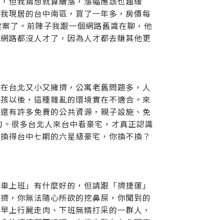
道，但我猜想就算續漲，漲幅應該也趨緩
。我現居的台中南區，買了一年多，房價每
建案了。前陣子我跟一個網路舊識在聊，他
怪網路都沒人才了，因為人才都去賺其他更
住在台北又小又擁擠，公寓老舊問題多，人
小孩以後，這種雜亂的環境實在不適合。來
，還有許多免費的公共資源，親子設施、免
樂的。很多台北人來台中看豪宅，才真正認識
以換得台中七期的六星級豪宅，你換不換？
開車上班」有什麼好的，但請跟「擠捷運」
起擠，你無法隨心所欲的挖鼻屎，你聞到的
，早上行屍走肉、下班無精打采的一群人，