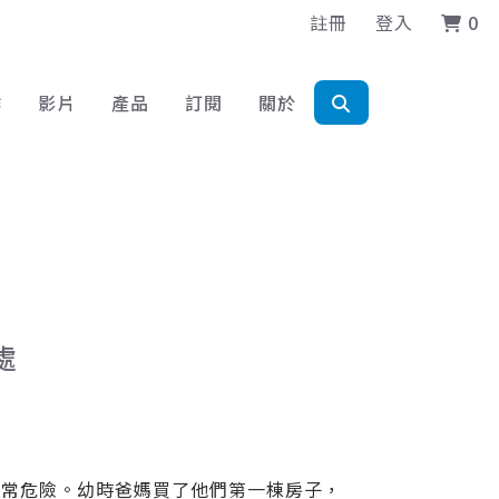
註冊
登入
0
作
影片
產品
訂閱
關於
處
非常危險。幼時爸媽買了他們第一棟房子，