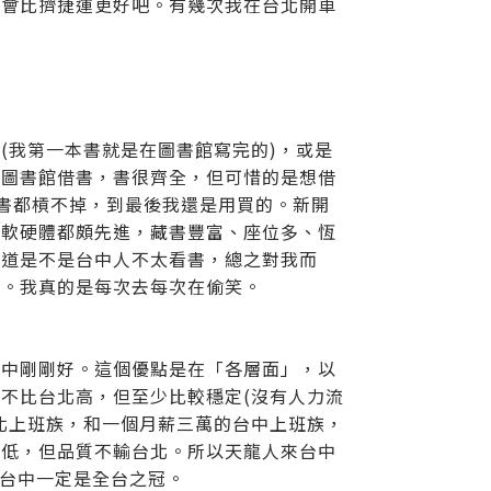
不會比擠捷運更好吧。有幾次我在台北開車
(我第一本書就是在圖書館寫完的)，或是
立圖書館借書，書很齊全，但可惜的是想借
」上的書都槓不掉，到最後我還是用買的。新開
，軟硬體都頗先進，藏書豐富、座位多、恆
知道是不是台中人不太看書，總之對我而
了。我真的是每次去每次在偷笑。
台中剛剛好。這個優點是在「各層面」，以
不比台北高，但至少比較穩定(沒有人力流
北上班族，和一個月薪三萬的台中上班族，
偏低，但品質不輸台北。所以天龍人來台中
，台中一定是全台之冠。