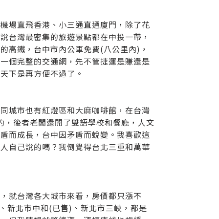
崗機場直飛香港、小三通直通廈門，除了花
別說台灣最密集的旅遊景點都在中投一帶，
的高鐵，台中市內公車免費(八公里內)，
成一個完整的交通網，先不管捷運是賺還是
眼天下是再方便不過了。
，同城市也有紅燈區和大麻咖啡館，在台灣
錢豹，後者老闆還開了雙語學校和餐廳，人文
矛盾而成長，台中因矛盾而蛻變。我喜歡這
中人自己說的嗎？我倒覺得台北三重和萬華
擇，就台灣各大城市來看，房價都只漲不
、新北市中和(已售)、新北市三峽，都是