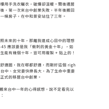
頂樓用手洗衣曬衣，破爛卻溫暖。爾後遷居
士後，第一次來台中創業失敗，半年後搬回
第一棟房子，在中和景安站住了三年。
比照未來的十年，那離我達成心目中的理想
5-45 應該要是我「衝刺的黃金十年」，如
能有幾個十年，豈可用複製 + 貼上的！
適圈，我在哪都舒適，而剛好這個 righ
，加上娘家在台中、女兒要快樂長大，為了生命中重要
，正式的移居台中創業。
國搬來台中一年的心得感想，說不定看完以
下：