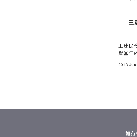
慶Summ
自助出版之我見
王
ty
，我們很早
我在 2013 年自行出版《網路強人
王建民
，選在一個
會》，我把一切都記錄在部落格
覺當年
e森林】，
上，一系列共 10 篇文章，大家
是我在
2021 Jul 23
2013 Jun
路3段68
成功化
太原路交
藏不住
8666。一
後，山
樓高的餐廳
遊騎兵
不小的草地
整場唯
很多停車
局、一三
很用心，有
擊出三
處處可見驚
ncar
現了！左邊
氣勢又
如有
裡有兩隻鸚
看整場