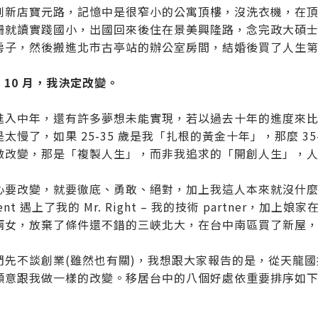
到新店寶元路，記憶中是很窄小的公寓頂樓，沒洗衣機，在
柵就讀實踐國小，出國回來後住在景美興隆路，念完政大碩
房子，然後搬進北市古亭站的辦公室房間，結婚後買了人生
 年 10 月，我決定改變。
進入中年，還有許多夢想未能實現，若以過去十年的進度來
太慢了，如果 25-35 歲是我「扎根的黃金十年」，那麼 3
做改變，那是「複製人生」，而非我追求的「開創人生」，人生
心要改變，就要徹底、勇敢、絕對，加上我這人本來就沒什麼舒
ment 遇上了我的 Mr. Right – 我的技術 partner
兩女，放棄了條件還不錯的三峽北大，在台中南區買了新屋
們先不談創業(雖然也有關)，我想跟大家報告的是，從天龍
願意跟我做一樣的改變。移居台中的八個好處依重要排序如