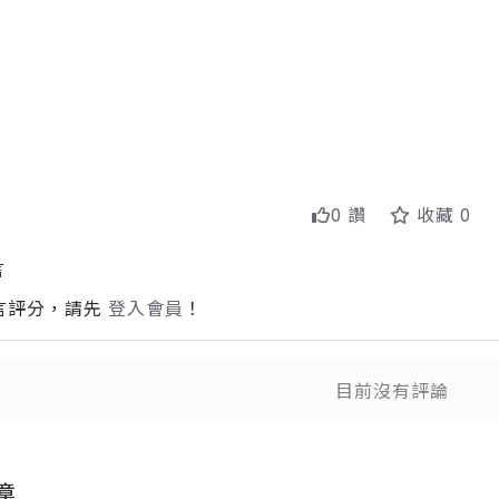
0 讚
收藏 0
言
言評分，請先
登入會員
！
目前沒有評論
送出
送
章