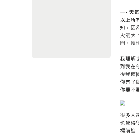
一-
天
以上所
知，因
火氣大
開，慢
我理解
到我在
後我兩
你有了
你要不
很多人
也覺得
標前進