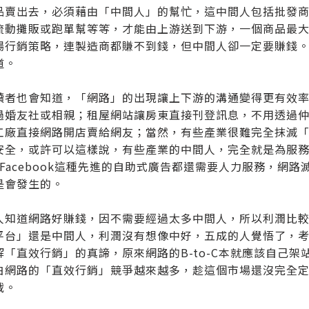
品賣出去，必須藉由「中間人」的幫忙，這中間人包括批發商(大
流動攤販或跑單幫等等，才能由上游送到下游，一個商品最
場行銷策略，連製造商都賺不到錢，但中間人卻一定要賺錢
道。
讀者也會知道，「網路」的出現讓上下游的溝通變得更有效
過婚友社或相親；租屋網站讓房東直接刊登訊息，不用透過
工廠直接網路開店賣給網友；當然，有些產業很難完全抹滅
安全，或許可以這樣說，有些產業的中間人，完全就是為服務而生
d、Facebook這種先進的自助式廣告都還需要人力服務，
是會發生的。
人知道網路好賺錢，因不需要經過太多中間人，所以利潤比
平台」還是中間人，利潤沒有想像中好，五成的人覺悟了，
解「直效行銷」的真諦，原來網路的B-to-C本就應該自己
白網路的「直效行銷」競爭越來越多，趁這個市場還沒完全
戰。