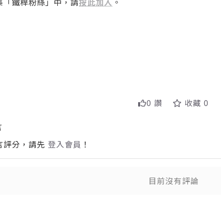
集「鐵桿粉絲」中，請
按此加入
。
0 讚
收藏 0
言
言評分，請先
登入會員
！
目前沒有評論
送出
送