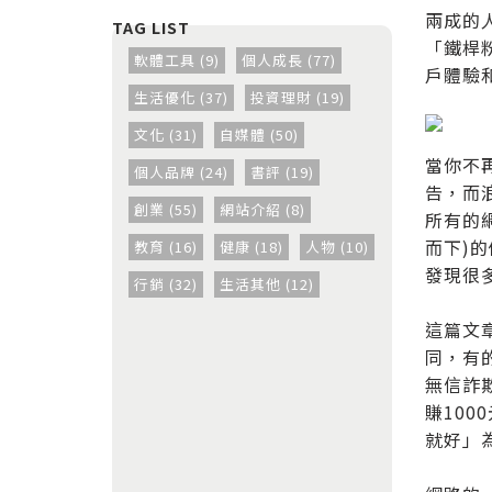
兩成的
「鐵桿
軟體工具 (9)
個人成長 (77)
戶體驗
生活優化 (37)
投資理財 (19)
文化 (31)
自媒體 (50)
當你不
個人品牌 (24)
書評 (19)
告，而
創業 (55)
網站介紹 (8)
所有的
而下)
教育 (16)
健康 (18)
人物 (10)
發現很
行銷 (32)
生活其他 (12)
這篇文
同，有
無信詐
賺10
就好」