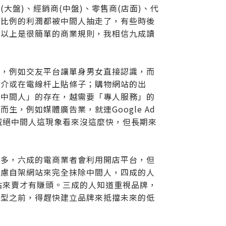
盤)、經銷商(中盤)、零售商(店面)、代
大比例的利潤都被中間人抽走了，有些時後
。以上是很簡單的商業規則，我相信九成讀
率，例如交友平台讓單身男女直接認識，而
仲介或在電線杆上貼條子；購物網站的出
「中間人」的存在，越需要「專人服務」的
，例如媒體廣告業，就連Google Ad
網路滅絕中間人這現象看來沒這麼快，但長期來
較多，六成的電商業者會利用開店平台，但
考慮自架網站來完全抹除中間人，四成的人
架站來賣才有賺頭。三成的人知道重視品牌，
定型之前，得趕快建立品牌來抵擋未來的低