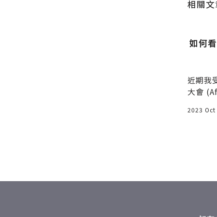
相關文
訂閱的個人
[暢遊華欣] PlearnWan華欣老
如何看
街-懷舊氛圍+個性商店
了，這些記
吃完無限米粉湯之後，我們繼續前
近期我受
很多都去做
進華欣，華欣位於曼谷南方約200
大會 (Af
及的很多
公里，是泰國皇室的避暑渡假勝
研討
2014 Oct 21
2023 Oct
地，所以不止觀光客會來，泰國其
他地區的人也會來，特別是有錢
人，因為華欣的物價相較於其他地
區比較高一點。200公里的距離對
我們屁屁司機大哥來說根本是小菜
一疊，時速120一下就飆到了，泰
國的高速公路算平整的，雖然偶有
高低起伏，坐在Toyota的九人座
保母車中非常的舒適，根據導遊通