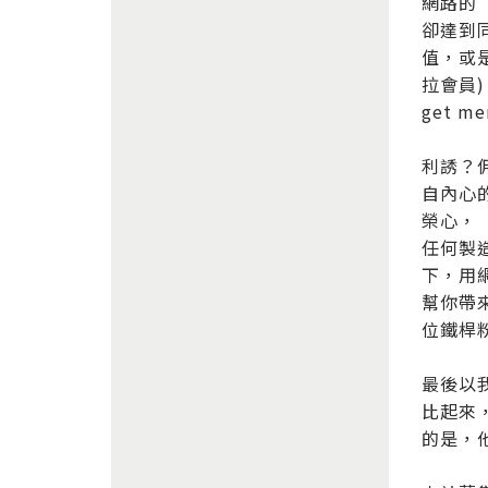
網路的「
卻達到
值，或是
拉會員)
get 
利誘？
自內心
榮心，
任何製
下，用
幫你帶
位鐵桿
最後以
比起來
的是，