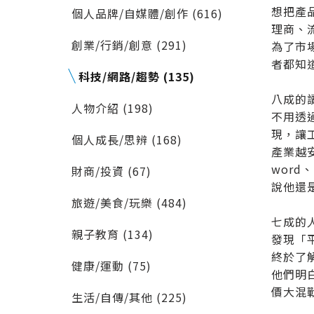
想把產
個人品牌/自媒體/創作 (616)
理商、
創業/行銷/創意 (291)
為了市
者都知
科技/網路/趨勢 (135)
八成的
人物介紹 (198)
不用透
現，讓
個人成長/思辨 (168)
產業越
wor
財商/投資 (67)
說他還
旅遊/美食/玩樂 (484)
七成的
親子教育 (134)
發現「
終於了
健康/運動 (75)
他們明
價大混
生活/自傳/其他 (225)