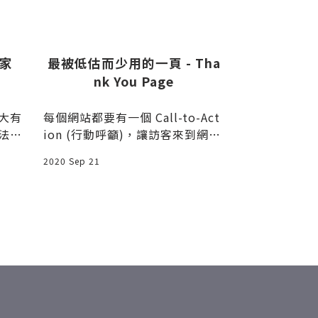
家
最被低估而少用的一頁 - Tha
博多運河城前 D
nk You Page
miu
大有
每個網站都要有一個 Call-to-Act
來日本住宿，
法，
ion (行動呼籲)，讓訪客來到網站
的首選是 Ai
方的
後，可以有下一個動
數，首選就是 
2020 Sep 21
2019 Jan 22
從前
帶媽媽來福岡
網路
飯店，後面兩晚
就是
場坐地鐵到博
否分
城約十分鐘，這家
行
在運河城旁邊
不只
悍，旁邊的小
方式
店，據說是福
。
不多，但熱門
關公
排滿了結帳/