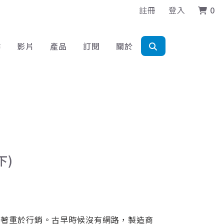
註冊
登入
0
作
影片
產品
訂閱
關於
下)
外著重於行銷。古早時候沒有網路，製造商