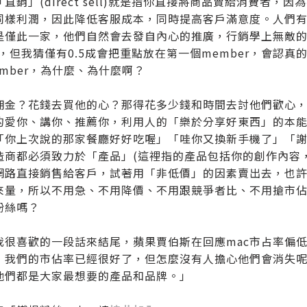
直銷」(direct sell)就是指你直接將商品賣給消費者
同樣利潤，因此降低客服成本，同時提高客戶滿意度。人們
僅此一家，他們自然會去發自內心的推廣，行銷學上無敵的招式叫「
，但我猜僅有0.5成會把重點放在第一個member，會認真
member，為什麼、為什麼啊？
佣金？花錢去買他的心？那得花多少錢和時間去討他們歡心
的愛你、講你、推薦你，利用人的「樂於分享好東西」的本
「你上次說的那家餐廳好好吃喔」「哇你又換新手機了」「謝
造商都必須致力於「產品」(這裡指的產品包括你的創作內容
網路直接銷售給客戶，試著用「非低價」的因素賣出去，也
來量，所以不用急、不用降價、不用跟競爭者比、不用搶市佔率
粉絲嗎？
我很喜歡的一段話來結尾，蘋果賈伯斯在回應mac市占率偏
，我們的市佔率已經很好了，但怎麼沒有人擔心他們會消失
他們都是大家最想要的產品和品牌。」