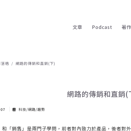
文章
Podcast
著
部落格
網路的傳銷和直銷(下)
網路的傳銷和直銷(
 07
科技/網路/趨勢
」和「銷售」是兩門子學問，前者對內致力於產品，後者對