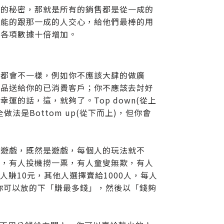
知的秘密，那就是所有的銷售都是從一成的
可能的跟那一成的人交心，給他們最棒的用
的各項數據十倍增加。
略都會不一樣，例如你不應該大肆的做廣
贈品送給你的已消費客戶；你不應該去討好
的話，這，就夠了。Top down(從上
是Bottom up(從下而上)，但你會
學遊戲，既然是遊戲，每個人的玩法就不
營，有人投機撈一票，有人童叟無欺，有人
人賺10元，其他人選擇賣給1000人，每人
果你可以放的下「賺最多錢」，然後以「錢夠