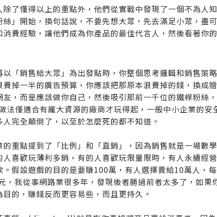
人除了懂得以上的重點外，他們從實戰中發現了一個不為人
粉絲」開始，換句話說，不要先想大眾，先去滿足小眾，盡
和消費經驗，讓他們成為你產品的最佳代言人，然後看著你
再以「銷售給大眾」為出發點時，你整個思考邏輯和銷售策
浪費掉一半的廣告預算，你應該把那原本浪費掉的錢，換成
網友，而是應該做你自己，然後吸引那前一千位的鐵桿粉絲，幸運
的做法僅適合有龐大資源的廠商才玩得起，一般中小企業的安全做法
多人完全顛倒了，以至於怎麼死的都不知道。
章的重點提到了「比例」和「直銷」，因為銷售就是一場數
的人喜歡玩薄利多銷，有的人喜歡玩限量限時，有人永續經
欺。假設遊戲的目的是要賺100萬，有人選擇賣給10萬人，每
00元，我從事網路業很多年，發現後者勝過前者太多了，如
為目的，賺錢反而更容易些，而且更持久。