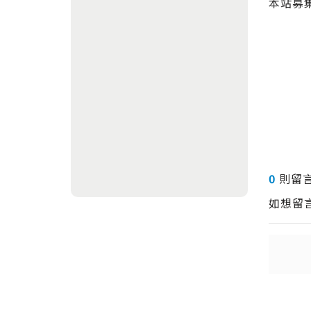
本站募
0
則留
如想留
送出
送出