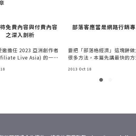
章
待免費內容與付費內容
部落客應當是網路行銷專
之深入剖析
邀擔任 2023 亞洲創作者
要把「部落格經濟」這塊餅做
filiate Live Asia) 的一場
很多方法，本篇先講最快的方
就是去說服廠商把下在其他地
 18
2013 Oct 18
廣告預算挪到部落格來，他們
都把錢花在報紙上、電視上或
banner上，我們要做的事情
去跟他們說，從現在開始，能
配一點或全部預算來做部落格
銷，讓他們發覺原來網路廣告
banner或關鍵字，還有一種
叫做部落格行銷，而且很超值
部落格廣告代理商，和某些公