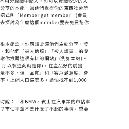
，因為不用分錢給中間人，你可以賣給較少的人
有分享的本能，當他們覺得你的東西物超所
Member get member」(會員
的去探討為什麼這個member要去免費幫你
，根本錯誤，你應該要讓他們主動分享，發
能，和他們「被人信賴」「被人讚賞」的虛
謝你推薦這很有料的網站」(例如本站)。
，所以製造商就是你)，在產品好的前提
許量不多，但「品質」和「客戶滿意度」會
，上網人口這麼多，還怕找不到1,000
低時說：「和BMW、賓士在汽車業的市佔率
呢？市佔率並不是什麼了不起的事情，重要