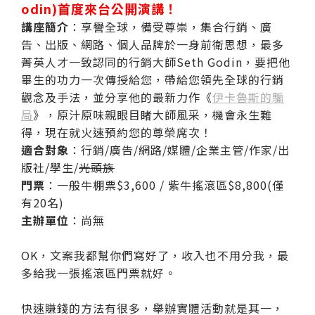
odin)首度來台公開演講！
講座簡介
：享譽全球，備受尊崇，集合行銷、廣
告、出版、網路、個人品牌於一身前衛思想，最多
菁英人才一致認同的行銷大師Seth Godin，要把他
畢生的功力一次傳授給您，帶給您領先全球的行銷
觀念及手法，並分享他的最新力作《
伊卡魯斯的騙
局
》，原汁原味親眼目睹大師風采，機會永生難
得，現在就火速預約您的尊榮席次！
適合對象
：行銷/廣告/網路/媒體/企業主管/作家/出
版社/學生/
光頭族
門票
：一般牛棚票$3,600 / 紫牛搖滾區$8,800(僅
有20名)
主辦單位
：尚無
OK，文案我都幫你們寫好了，收入也不用分我，最
多給我一張搖滾區門票就好。
快速賺錢的方法有很多，舉辦實體活動就是其一，