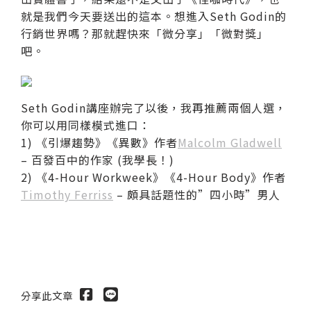
就是我們今天要送出的這本。想進入Seth Godin的
行銷世界嗎？那就趕快來「微分享」「微對獎」
吧。
Seth Godin講座辦完了以後，我再推薦兩個人選，
你可以用同樣模式進口：
1)
《引爆趨勢》《異數》作者
Malcolm Gladwell
– 百發百中的作家 (我學長！)
2)
《4-Hour Workweek》《4-Hour Body》作者
Timothy Ferriss
– 頗具話題性的”四小時”男人
分享此文章