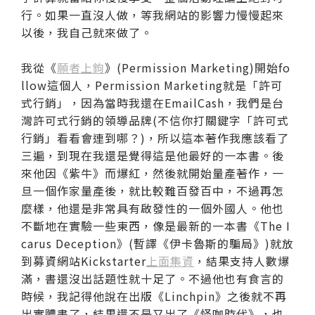
行。如果一直沒人做，等我網站的影響力慢慢起來
以後，我自己就來做了。
我從《
願者上鉤
》(Permission Marketing)開始fo
llow這個人，Permission Marketing就是「許可
式行銷」，因為當時我還在EmailCash，我們是台
灣許可式行銷的領導品牌(不信你打關鍵字「許可式
行銷」看看會連到哪？)，所以這本著作我應該看了
三遍，到現在我還是覺得這是他最好的一本書。後
來他因《紫牛》而爆紅，然後就開始量產著作，一
旦一個作家量產後，就比較難百發百中，不過再怎
麼樣，他還是非常具有啟發性的一個外國人。他也
不斷地在實驗一些東西，像是最新的一本書《The I
carus Deception》(暫譯《伊卡魯斯的騙局》)就放
到募資網站Kickstarter
上面集資
，結果支持人數爆
滿，書還沒出話題性就十足了。不過他也有食言的
時候，我記得他說在出版《Linchpin》之後就不再
出實體書了，結果還不是又出了《怪咖時代》，也