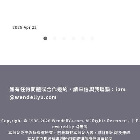
周星馳
2025 Apr 22
2
如有任何問題或合作邀約，請來信與我聯繫：iam
@wendellyu.com
Copyright © 1996-2026 WendellYu.com. All Rights Reserved . ｜ P
owered by 路老闆
本網站為于為暢版權所有，若要轉載本網站內容，請註明出處及連結.
本站由立揚法律事務所趙璧成律師擔任法律顧問