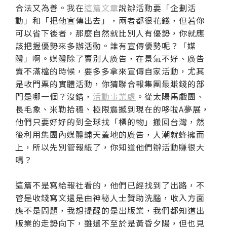
合法又為善。我在
這篇文章
說辦活動要「企劃活
動」和「把他宣傳出去」，兩者都很花錢，但若你
可以省下後者，那麼自然就比別人有優勢，你就應
該把握優勢來多辦活動。誰有宣傳優勢呢？「媒
體」啊。媒體除了賣別人廣告，在景氣不好、廣告
賣不滿檔的時候，要多多拿來宣傳自家活動，尤其
是收門票的實體活動，你猜聯合報集團最賺錢的部
門是哪一個？沒錯，
活動事業處
。從太陽馬戲團、
長毛象、米勒拾穗、極限震撼到現在的哆啦A夢展，
他們只要好好的到全球找「標的物」搬回台灣，然
後利用集團內媒體鋪天蓋地的廣告，人潮就蜂擁而
上，所以先別管報紙了，你知道他們辦活動賺很大
嗎？
這篇不是寫給報社看的，他們已經找到了出路，不
管是收錢寫文還是由神秘人士贊助洗腦，收入方面
應不是問題，我想提醒的是出版業，我們都知道出
版業的走勢向下，雖還不至於是黃昏夕陽，但也見