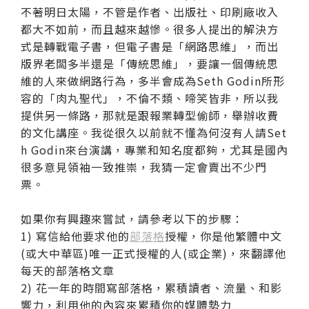
不著明日太陽，不管是作者、出版社、印刷廠收入
都大不如前，而且越來越慘。很多人提出的解決方
式是轉戰電子書，但電子書是「網路思維」，而出
版界老闆多半還是「傳統思維」，要讓一個傳統思
維的人來做網路行為，多半會成為Seth Godin所形
容的「肉丸聖代」，不倫不類、啼笑皆非，所以我
提供另一條路，那就是跟報業轉型偷師，舉辦收費
的文化講座。我從很久以前就不懂為何沒有人請Set
h Godin來台演講，專業和知名度都夠，尤其是國內
很多意見領袖一致推崇，我猜一定會賣出不少門
票。
如果你有興趣來嘗試，請參考以下的步驟：
1)
寫信給他要求他的
部落格
授權，你是他繁體中文
(或大中華區)唯一正式授權的人(或企業)，來翻譯他
每天的部落格文章
2)
花一年的時間寫部落格，累積讀者、流量、和影
響力，利用他的內容來累積你的媒體勢力