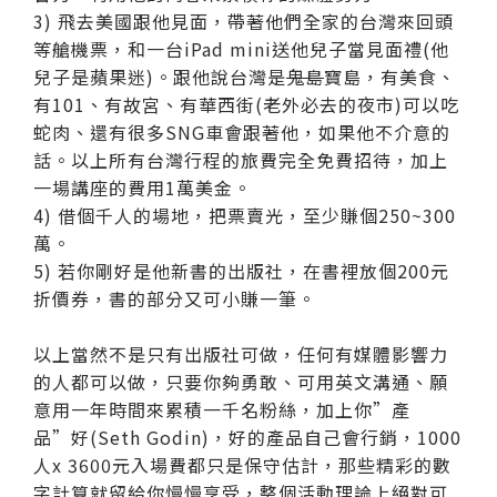
3)
飛去美國跟他見面，帶著他們全家的台灣來回頭
等艙機票，和一台iPad mini送他兒子當見面禮(他
兒子是蘋果迷)。跟他說台灣是
鬼島
寶島，有美食、
有101、有故宮、有華西街(老外必去的夜市)可以吃
蛇肉、還有很多SNG車會跟著他，如果他不介意的
話。以上所有台灣行程的旅費完全免費招待，加上
一場講座的費用1萬美金。
4)
借個千人的場地，把票賣光，至少賺個250~300
萬。
5)
若你剛好是他新書的出版社，在書裡放個200元
折價券，書的部分又可小賺一筆。
以上當然不是只有出版社可做，任何有媒體影響力
的人都可以做，只要你夠勇敢、可用英文溝通、願
意用一年時間來累積一千名粉絲，加上你”產
品”好(Seth Godin)，好的產品自己會行銷，1000
人x 3600元入場費都只是保守估計，那些精彩的數
字計算就留給你慢慢享受，整個活動理論上絕對可