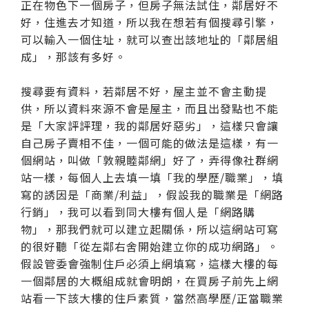
正在物色下一個房子，但房子無法試住，鄰居好不
好，住進去才知道，所以我在想若有個搜尋引擎，
可以輸入一個住址，就可以查出該地址的「鄰居組
成」，那該有多好。
搜尋要有資料，若鄰居不好，屋主並不會主動提
供，所以資料來源不會是屋主，而且出發點也不能
是「大家評評理，我的鄰居好惡劣」，這樣只會讓
自己房子賣相不佳，一個可能的做法是這樣，有一
個網站，叫做「敦親睦鄰網」好了，弄得像社群網
站一樣，每個人上去填一填「我的學歷/職業」，填
寫的誘因是「商業/利益」，假設我的職業是「網路
行銷」，我可以看到同大樓有個人是「網路購
物」，那我們就可以建立起關係，所以這網站可寫
的很好聽「從左鄰右舍開始建立你的成功網路」。
假設管委會強制住戶必須上網填寫，這樣大樓的每
一個鄰居的大概組成就會明朗，在買房子前先上網
站看一下該大樓的住戶素質，當然高學歷/正當職業