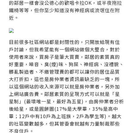
的鄰居一樣會沒公德心的歡唱卡拉OK，或半夜拖拉
鐵椅等等，但你至少知道沒有神經病或流氓住在附
近。
目前很多社區網站都是封閉性的，只開放給現有住
戶討論，但我希望能有一個網站做個大整合，對於
使用者來說，買房子是筆大買賣，鄰居的素質真的
好重要，噪音、臭(煙)味、狗屎、神經病、沒禮貌、
髒亂製造者、不繳管理費的都可以讓你的居住品質
大打折扣，這也是房仲業者資訊最缺乏的一塊，所
以這個網站的收入來源可以就是房仲業者，另外加
上網站廣告費。鄰居素質的呈現方式可以就是「星
星制」(最壞唯一星，最好為五星)，由房仲業者分析
後給星，或是圓餅圖(17%是大學畢，35%是高中
畢；12戶中有10戶為上班族，2戶為學生等)。越大
的社區變數越多，但其管委會就越有力量制裁那些
不良住戶。