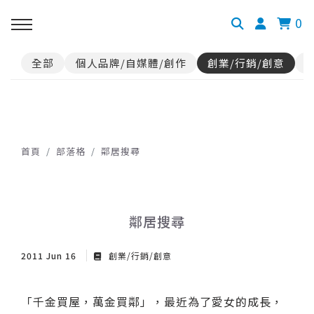
0
全部
個人品牌/自媒體/創作
創業/行銷/創意
首頁
部落格
鄰居搜尋
鄰居搜尋
2011 Jun 16
創業/行銷/創意
「千金買屋，萬金買鄰」，最近為了愛女的成長，