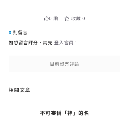
0 讚
收藏 0
0
則留言
如想留言評分，請先
登入會員
！
目前沒有評論
送出
相關文章
不可妄稱「神」的名