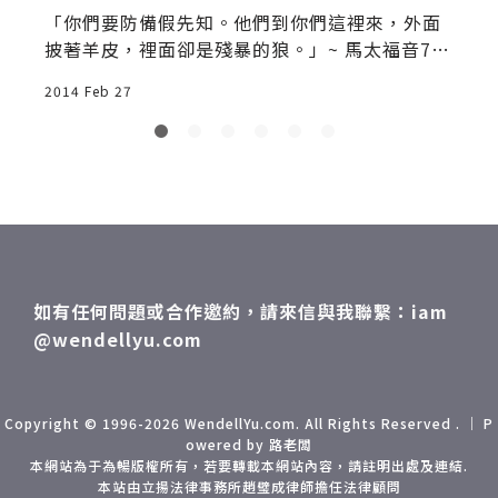
「你們要防備假先知。他們到你們這裡來，外面
披著羊皮，裡面卻是殘暴的狼。」~ 馬太福音7章
15節 這應該是我第一篇「宗教文」，一是繼續拓
2014 Feb 27
2
展不同領域，這是專業部落客的職責，二是我發
現基督教世界出現一些亂象，我也應該說一些
話，第三，「宗教」是經營粉絲的最佳結果，完
全可供其他領域學習。 週日我參加了一場證道，
是由包偉力牧師所講，完整演說可上Youtube觀
看，主要信息是要提醒我們不可假藉神之名來傳
遞”不正當”訊息，他提出四點，分別是「虛假
承諾」(False Promise)、「假先知/預言」(Fals
如有任何問題或合作邀約，請來信與我聯繫：iam
e Prophecy)、「虛偽的話」(False Pretense)
@wendellyu.com
和「陳腔濫調」(False Cliché)。這裡我指的”不
正當”訊息包括信口開河、亂發誓、以祂為名罵
髒話(英文髒話帶有Jesus等字)、或任何假藉神的
名義來做壞事。在美國結婚時的誓約、法院出庭
Copyright © 1996-2026 WendellYu.com. All Rights Reserved . ｜ P
owered by 路老闆
手放在聖經上的誓約等都是以神之名，這是一種
本網站為于為暢版權所有，若要轉載本網站內容，請註明出處及連結.
對神的尊重，人在做、神在看，不管你的「神」
本站由立揚法律事務所趙璧成律師擔任法律顧問