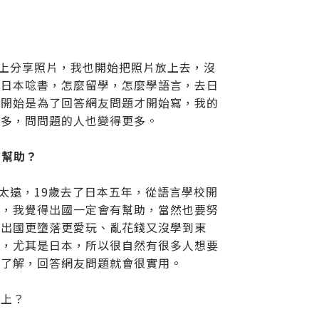
站上分享照片，我也開始把照片放上去，沒
於日本唸書，怎麼留學，怎麼學語言，去日
一開始是為了回答網友問題才開始寫，我的
更多，問問題的人也變得更多。
有幫助？
洲太遠，19歲去了日本五年，從語言學校開
來，我覺得出國一定會有幫助，當然也要努
實出國更墮落更愛玩、亂花錢又沒學到東
趣，尤其是日本，所以很自然有很多人想要
算了解，回答網友問題就會很實用。
格上？