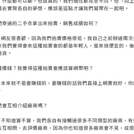
，什麼都可以聊。但說真的，我們個性都完全不同，但「向
錢去實現各自的夢想，應該是這點才讓我們凝聚在一起吧。
們穿過的二手衣拿出來拍賣，銷售成績如何？
ao：網友很喜歡，因為我們拍賣價格很低，我自己之前辦過兩
來我們覺得會來這種拍賣會的都是年輕人，是來撿便宜的，後來
搶貨。
種價錢？我覺得這種拍賣會應該算網聚吧？
ao：本來就不是要賺錢的，要賺錢的話我們直接上網賣就好，
。
們會互相介紹廠商嗎？
ao：不知道算不算，我們各自有接觸過很多不同類型的廠商，
去互相問，去評價廠商，因為你也知道很多廠商會不見，或