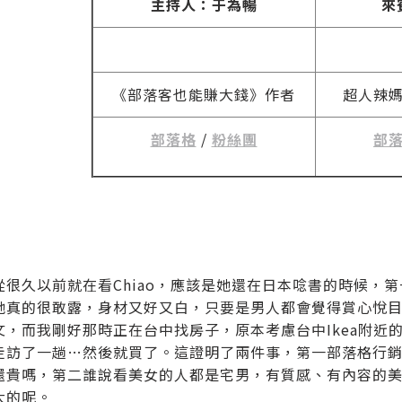
主持人：于為暢
來
《部落客也能賺大錢》作者
超人辣
部落格
/
粉絲團
部
從很久以前就在看Chiao，應該是她還在日本唸書的時候，
她真的很敢露，身材又好又白，只要是男人都會覺得賞心悅
文，而我剛好那時正在台中找房子，原本考慮台中Ikea附近
走訪了一趟…然後就買了。這證明了兩件事，第一部落格行
還貴嗎，第二誰說看美女的人都是宅男，有質感、有內容的
大的呢。