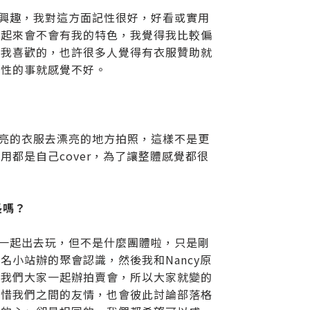
的興趣，我對這方面記性很好，好看或實用
穿起來會不會有我的特色，我覺得我比較偏
選我喜歡的，也許很多人覺得有衣服贊助就
個性的事就感覺不好。
？
漂亮的衣服去漂亮的地方拍照，這樣不是更
都是自己cover，為了讓整體感覺都很
長嗎？
常一起出去玩，但不是什麼團體啦，只是剛
小站辦的聚會認識，然後我和Nancy原
找我們大家一起辦拍賣會，所以大家就變的
珍惜我們之間的友情，也會彼此討論部落格