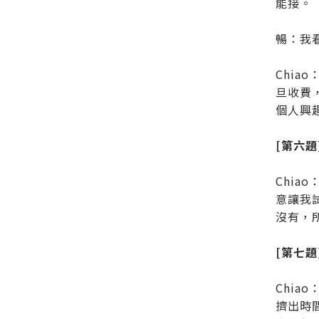
能接。
暢：我
Chi
旦收費
個人興
[第六
Chi
意讓我
沒有，
[第七
Chi
擠出時