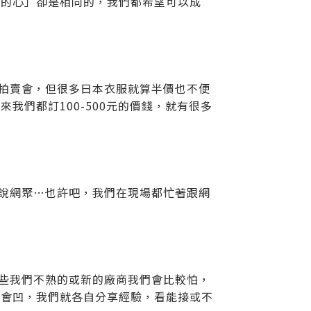
上的心」卻是相同的，我們都希望可以成
次拍賣會，但很多日本衣服就算半價也不便
我們都訂100-500元的價錢，就有很多
你說網聚…也許吧，我們在現場都忙著跟網
有些我們不熟的或新的廠商我們會比較怕，
很會凹，我們就各自分享經驗，看能接或不