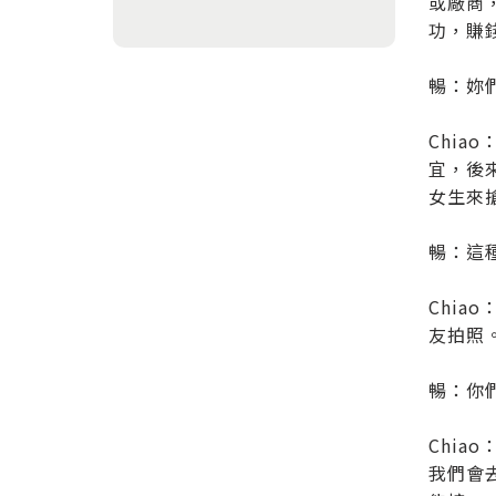
或廠商
功，賺
暢：妳
Chi
宜，後
女生來
暢：這
Chi
友拍照
暢：你
Chi
我們會