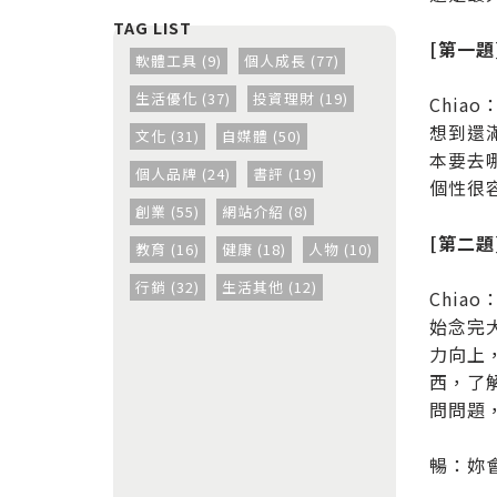
[第一
軟體工具 (9)
個人成長 (77)
生活優化 (37)
投資理財 (19)
Chi
想到還
文化 (31)
自媒體 (50)
本要去
個人品牌 (24)
書評 (19)
個性很
創業 (55)
網站介紹 (8)
[第二
教育 (16)
健康 (18)
人物 (10)
行銷 (32)
生活其他 (12)
Chi
始念完
力向上
西，了
問問題
暢：妳