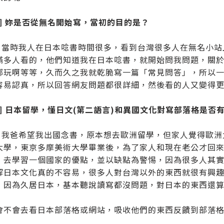
題] 妳是否從無名開始寫，當初的目的是？
ao：當時我人在日本唸書時間很多，看到台灣很多人在無名小
滿多人看的，他們知道我在日本唸書，就開始問我問題，關
哪玩啊等等，久而久之我就乾脆寫一篇「常見問答」，所以
容易認真，所以回答網友問題都很詳細，然後看的人又變得
題] 日本留學，懂日文(第二語言)和異國文化對寫部落格是否
ao：我爸希望我出國念書，原本想去歐洲留學，但家人覺得歐
大學，東京多摩美術大學畢業後，為了家人和現在老公才回
，去學習一個國家的優點，並以缺點為警惕，因為很多人其
解日本文化真的不容易，很多人對台灣以外的東西就很有興
，因為久居日本，基本聽說讀寫都沒問題，對日本的東西還
會不會去看日本部落格或網站，吸收他們的東西反饋到部落