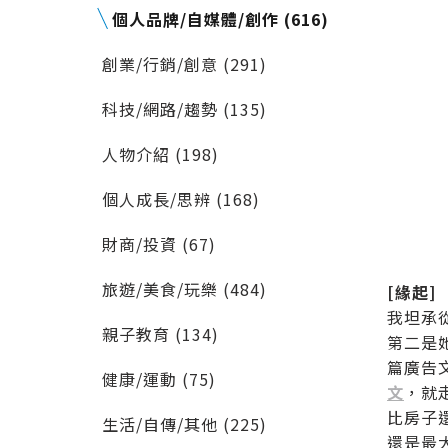
個人品牌/自媒體/創作 (616)
創業/行銷/創意 (291)
科技/網路/趨勢 (135)
人物介紹 (198)
個人成長/思辨 (168)
財商/投資 (67)
旅遊/美食/玩樂 (484)
[緣起]
我坦承
親子教育 (134)
第二是
篇廣告
健康/運動 (75)
文
，就
比房子
生活/自傳/其他 (225)
還是最