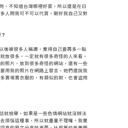
國時，不知道台灣哪裡好買，所以還是在日
很多人問我可不可以代買，剛好我自己又對
對？
去以後被很多人稱讚，覺得自己要再多一點
以就放很多，一定就有很多奇怪的人來看，
我的照片，放到很多奇怪的網站，還有一些
不要用我的照片在網路上發言，她們還說我
很多賣場賣衣服的，有類似的款，也會盜用
的話就檢舉，如果是一些色情網站就沒辦法
間去煩惱這種事，所以就盡量不理囉。我覺
很認真的發文分享好東西，比起單純放美圖