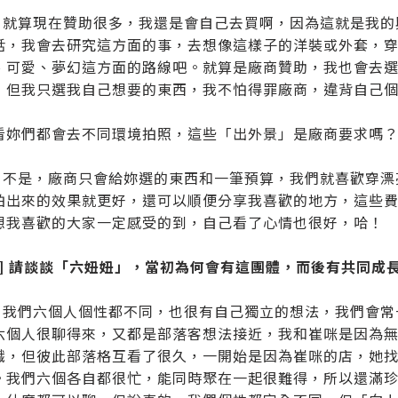
ao：就算現在贊助很多，我還是會自己去買啊，因為這就是我
話，我會去研究這方面的事，去想像這樣子的洋裝或外套，
、可愛、夢幻這方面的路線吧。就算是廠商贊助，我也會去
，但我只選我自己想要的東西，我不怕得罪廠商，違背自己
看妳們都會去不同環境拍照，這些「出外景」是廠商要求嗎
ao：不是，廠商只會給妳選的東西和一筆預算，我們就喜歡穿
拍出來的效果就更好，還可以順便分享我喜歡的地方，這些費用
想我喜歡的大家一定感受的到，自己看了心情也很好，哈！
題] 請談談「六妞妞」，當初為何會有這團體，而後有共同成
ao：我們六個人個性都不同，也很有自己獨立的想法，我們會
六個人很聊得來，又都是部落客想法接近，我和崔咪是因為無名
識，但彼此部落格互看了很久，一開始是因為崔咪的店，她
。我們六個各自都很忙，能同時聚在一起很難得，所以還滿