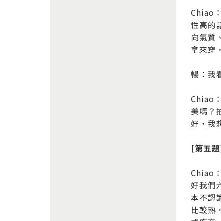
Chi
性高的
向氣質
拿來穿
暢：我
Chi
美嗎？
好，我
[第五
Chi
好我們
本不認
比較熟