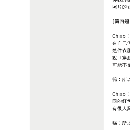
照片的
[第四
Chi
有自己
這件衣
說「穿
可能不
暢：所
Chi
同的紅
有很大
暢：所