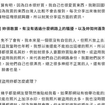
ao：算有吧，因為日本很好買，我自己也很愛買東西，我剛回
因為我買的東西台灣人比較不會去搜到，每次分享出來後就
購物這塊很感興趣，所以就常分享這方面的資訊。
題] 妳很敢露，有沒有遇過什麼網路上的騷擾，以及妳如何面
ao：免不了會有，我本來是一個很沒有自信的人，但照片放上
而且我當時也年輕，我想以後還能不能拍出這樣的照片，所
擾都很莫名其妙，例如就很多人要跟妳買貼身衣物，或盜用
會盜用我的照片，來代表她們自己的網路身份，我跟她們說
差，說他們自己也很漂亮，總之很多神經不正常的人。還有
，臉書也是。
現盜用妳都怎麼處理？
ao：幾乎都是網友發現然後貼給我看，如果那網站有檢舉功能
只能在照片上加浮水印，但我照片被盜用的太多，我也沒時
騷擾都還好，因為我雖然會露，但大家知道我結婚生子，也