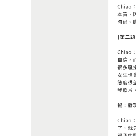
Chi
本買，
時尚、
[第三
Chi
自信，
很多騷
女生也
態度很
我照片
暢：發
Chi
了，就
得我的