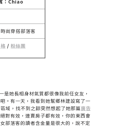
賓：Chiao
媽時尚穿搭部落客
落格
/
粉絲團
第一是她長相身材氣質都很像我前任女友，
目吧。有一天，我看到她幫鄉林建設寫了一
的區域，找不到之餘突然想起了她那篇
廣告
銷絕對有效，連賣房子都有效，你的東西會
美女部落客的讀者含金量是很大的，說不定