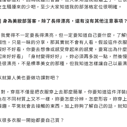
女生騷擾來的少吧，至少大家知道我的部落格定位很明確。
題] 身為美妝部落客，除了長得漂亮，還有沒有其他注意事項
ao：我覺得不一定要長得漂亮，但一定要知道自己要什麼，了
個性，只是一昧的分享，那其實就不會有人看。假設這件衣
服好不好看，你要去想像或感受穿起來的感覺，要寫出為什
起來好好看」「身材變得好好」，妳必須再多說一點，然後
是很漂亮，不是標準美女的那種，但我知道怎樣讓自己以最
以就算人美也要做功課對吧？
ao：對，穿搭不僅是把衣服穿上去那麼簡單，你要知道這件洋
色在不同材質上又不一樣，妳要怎麼分辨，怎麼形容，妳穿
興趣，平常就會去接觸的東西，加上妳夠了解自己的話，就
以很多衣服一開始都要自己買？