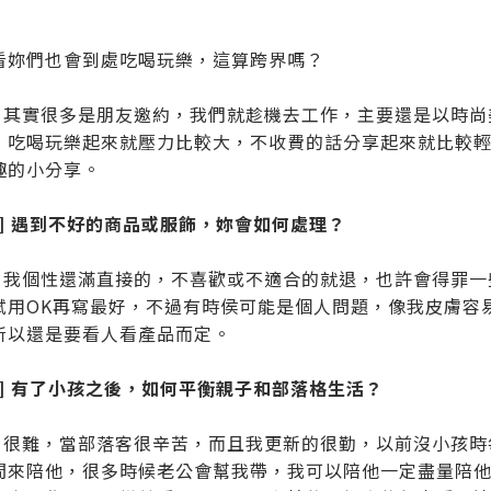
看妳們也會到處吃喝玩樂，這算跨界嗎？
ao：其實很多是朋友邀約，我們就趁機去工作，主要還是以時
，吃喝玩樂起來就壓力比較大，不收費的話分享起來就比較
趣的小分享。
題] 遇到不好的商品或服飾，妳會如何處理？
ao：我個性還滿直接的，不喜歡或不適合的就退，也許會得罪
試用OK再寫最好，不過有時侯可能是個人問題，像我皮膚容
所以還是要看人看產品而定。
題] 有了小孩之後，如何平衡親子和部落格生活？
ao：很難，當部落客很辛苦，而且我更新的很勤，以前沒小孩
間來陪他，很多時候老公會幫我帶，我可以陪他一定盡量陪